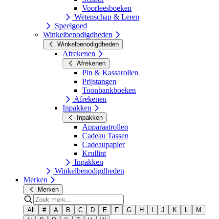
Voorleesboeken
Wetenschap & Leren
Speelgoed
Winkelbenodigdheden
Winkelbenodigdheden
Afrekenen
Afrekenen
Pin & Kassarollen
Prijstangen
Toonbankboeken
Afrekenen
Inpakken
Inpakken
Apparaatrollen
Cadeau Tassen
Cadeaupapier
Krullint
Inpakken
Winkelbenodigdheden
Merken
Merken
All
#
A
B
C
D
E
F
G
H
I
J
K
L
M