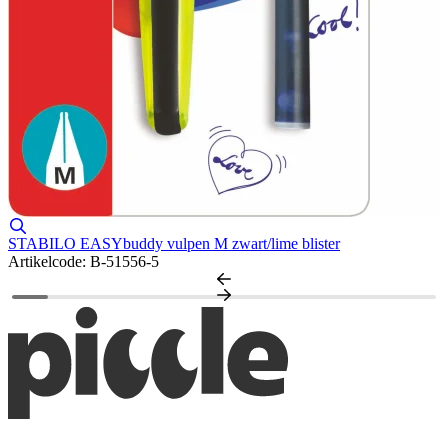
STABILO EASYbuddy vulpen M zwart/lime blister
Artikelcode: B-51556-5