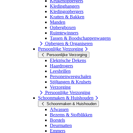
Keukenopbergers
Kledinghangers
Kledingopbergers
Kratten & Bakken
Manden
Opbergboxen
Ruimtewinners
Tassen & Boodschappenwagens
Opbergen & Organiseren
Persoonlijke Verzorging
Persoonlijke Verzorging
Elektrische Dekens
Haardrogers
Leesbrillen
Personenweegschalen
Stijltangen & Krulsets
Verzorging
Persoonlijke Verzorging
Schoonmaken & Huishouden
Schoonmaken & Huishouden
Afwassen
Bezems & Stofblikken
Borstels
Deurmatten
Emmers