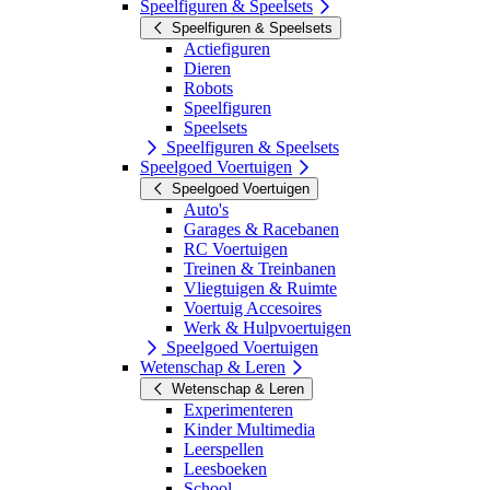
Speelfiguren & Speelsets
Speelfiguren & Speelsets
Actiefiguren
Dieren
Robots
Speelfiguren
Speelsets
Speelfiguren & Speelsets
Speelgoed Voertuigen
Speelgoed Voertuigen
Auto's
Garages & Racebanen
RC Voertuigen
Treinen & Treinbanen
Vliegtuigen & Ruimte
Voertuig Accesoires
Werk & Hulpvoertuigen
Speelgoed Voertuigen
Wetenschap & Leren
Wetenschap & Leren
Experimenteren
Kinder Multimedia
Leerspellen
Leesboeken
School