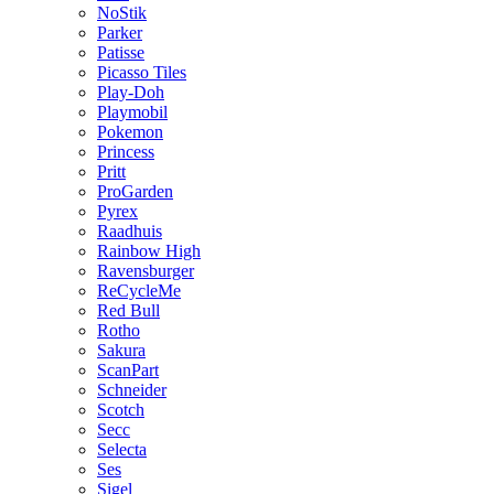
NoStik
Parker
Patisse
Picasso Tiles
Play-Doh
Playmobil
Pokemon
Princess
Pritt
ProGarden
Pyrex
Raadhuis
Rainbow High
Ravensburger
ReCycleMe
Red Bull
Rotho
Sakura
ScanPart
Schneider
Scotch
Secc
Selecta
Ses
Sigel