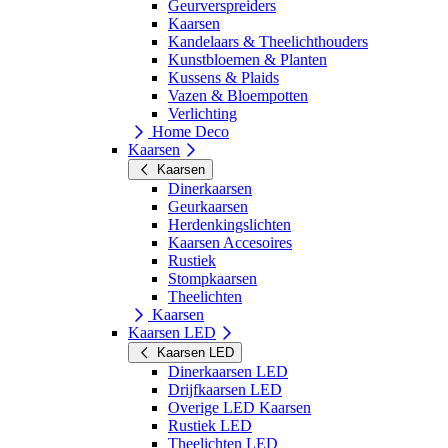
Geurverspreiders
Kaarsen
Kandelaars & Theelichthouders
Kunstbloemen & Planten
Kussens & Plaids
Vazen & Bloempotten
Verlichting
Home Deco
Kaarsen
Kaarsen
Dinerkaarsen
Geurkaarsen
Herdenkingslichten
Kaarsen Accesoires
Rustiek
Stompkaarsen
Theelichten
Kaarsen
Kaarsen LED
Kaarsen LED
Dinerkaarsen LED
Drijfkaarsen LED
Overige LED Kaarsen
Rustiek LED
Theelichten LED