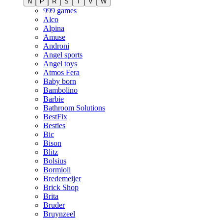
N
P
R
S
T
V
W
999 games
Alco
Alpina
Amuse
Androni
Angel sports
Angel toys
Atmos Fera
Baby born
Bambolino
Barbie
Bathroom Solutions
BestFix
Besties
Bic
Bison
Blitz
Bolsius
Bormioli
Bredemeijer
Brick Shop
Brita
Bruder
Bruynzeel