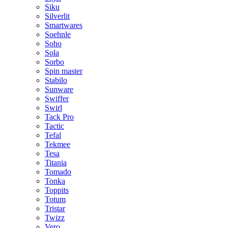
Siku
Silverlit
Smartwares
Soehnle
Soho
Sola
Sorbo
Spin master
Stabilo
Sunware
Swiffer
Swirl
Tack Pro
Tactic
Tefal
Tekmee
Tesa
Titania
Tomado
Tonka
Toppits
Totum
Tristar
Twizz
Vero