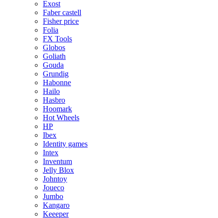
Exost
Faber castell
Fisher price
Folia
FX Tools
Globos
Goliath
Gouda
Grundig
Habonne
Hailo
Hasbro
Hoomark
Hot Wheels
HP
Ibex
Identity games
Intex
Inventum
Jelly Blox
Johntoy
Joueco
Jumbo
Kangaro
Keeeper