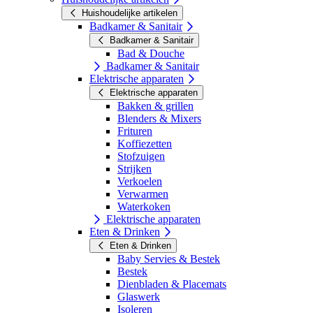
Huishoudelijke artikelen
Badkamer & Sanitair
Badkamer & Sanitair
Bad & Douche
Badkamer & Sanitair
Elektrische apparaten
Elektrische apparaten
Bakken & grillen
Blenders & Mixers
Frituren
Koffiezetten
Stofzuigen
Strijken
Verkoelen
Verwarmen
Waterkoken
Elektrische apparaten
Eten & Drinken
Eten & Drinken
Baby Servies & Bestek
Bestek
Dienbladen & Placemats
Glaswerk
Isoleren