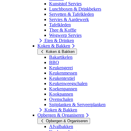
Kunststof Servies
Lunchboxen & Drinkbekers
Servetten & Tafelkleden
Servies & Aardewerk
Tafelkleden
Thee & Koffie
Wegwerp Servies
Eten & Drinken
Koken & Bakken
Koken & Bakken
Bakartikelen
BBQ
Keukengerei
Keukenmessen
Keukentextiel
Keukenweegschalen
Koekenpannen
Kookpannen
Ovenschalen
Snijplanken & Serveerplanken
Koken & Bakken
Opbergen & Organiseren
Opbergen & Organiseren
Afvalbakken