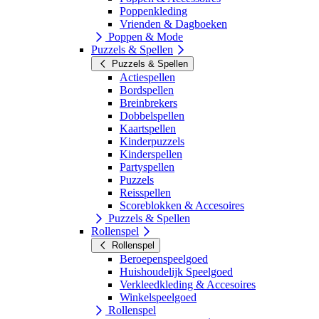
Poppenkleding
Vrienden & Dagboeken
Poppen & Mode
Puzzels & Spellen
Puzzels & Spellen
Actiespellen
Bordspellen
Breinbrekers
Dobbelspellen
Kaartspellen
Kinderpuzzels
Kinderspellen
Partyspellen
Puzzels
Reisspellen
Scoreblokken & Accesoires
Puzzels & Spellen
Rollenspel
Rollenspel
Beroepenspeelgoed
Huishoudelijk Speelgoed
Verkleedkleding & Accesoires
Winkelspeelgoed
Rollenspel