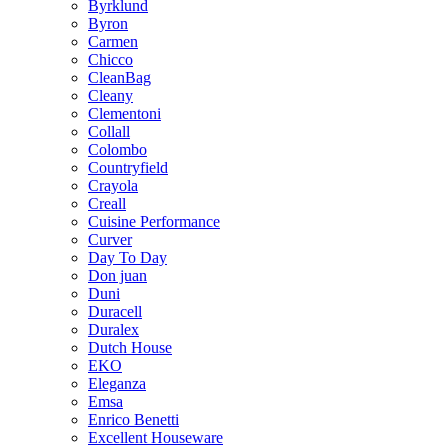
Byrklund
Byron
Carmen
Chicco
CleanBag
Cleany
Clementoni
Collall
Colombo
Countryfield
Crayola
Creall
Cuisine Performance
Curver
Day To Day
Don juan
Duni
Duracell
Duralex
Dutch House
EKO
Eleganza
Emsa
Enrico Benetti
Excellent Houseware