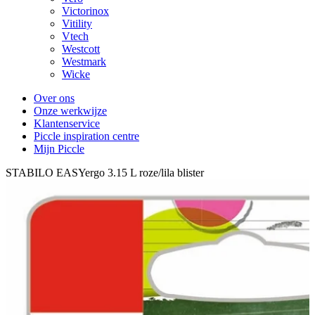
Victorinox
Vitility
Vtech
Westcott
Westmark
Wicke
Over ons
Onze werkwijze
Klantenservice
Piccle inspiration centre
Mijn Piccle
STABILO EASYergo 3.15 L roze/lila blister