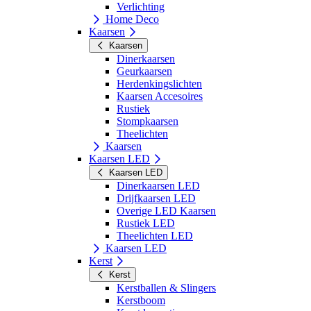
Verlichting
Home Deco
Kaarsen
Kaarsen
Dinerkaarsen
Geurkaarsen
Herdenkingslichten
Kaarsen Accesoires
Rustiek
Stompkaarsen
Theelichten
Kaarsen
Kaarsen LED
Kaarsen LED
Dinerkaarsen LED
Drijfkaarsen LED
Overige LED Kaarsen
Rustiek LED
Theelichten LED
Kaarsen LED
Kerst
Kerst
Kerstballen & Slingers
Kerstboom