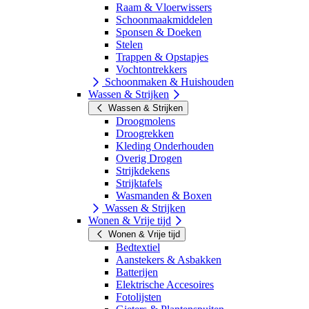
Raam & Vloerwissers
Schoonmaakmiddelen
Sponsen & Doeken
Stelen
Trappen & Opstapjes
Vochtontrekkers
Schoonmaken & Huishouden
Wassen & Strijken
Wassen & Strijken
Droogmolens
Droogrekken
Kleding Onderhouden
Overig Drogen
Strijkdekens
Strijktafels
Wasmanden & Boxen
Wassen & Strijken
Wonen & Vrije tijd
Wonen & Vrije tijd
Bedtextiel
Aanstekers & Asbakken
Batterijen
Elektrische Accesoires
Fotolijsten