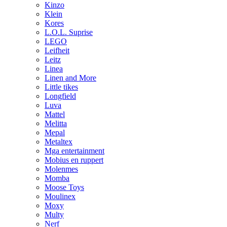
Kinzo
Klein
Kores
L.O.L. Suprise
LEGO
Leifheit
Leitz
Linea
Linen and More
Little tikes
Longfield
Luva
Mattel
Melitta
Mepal
Metaltex
Mga entertainment
Mobius en ruppert
Molenmes
Momba
Moose Toys
Moulinex
Moxy
Multy
Nerf