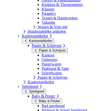
Gieters & Plantenspuiten
Klokken & Thermometers
Klussen
Paraplu's
Textiel & Handwerken
Vakantie
Wonen & Vrije tijd
Huishoudelijke artikelen
Kantoorartikelen
Kantoorartikelen
Papier & Schrijven
Papier & Schrijven
Kantoor
Opbergen
Papierwaren
Plakband & Tape
Schrijfwaren
Papier & Schrijven
Kantoorartikelen
Speelgoed
Speelgoed
Baby & Peuter
Baby & Peuter
Bad speelgoed
Blokken & Stapel Speelgoed