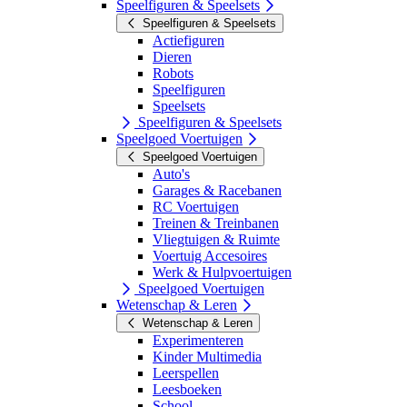
Speelfiguren & Speelsets
Speelfiguren & Speelsets
Actiefiguren
Dieren
Robots
Speelfiguren
Speelsets
Speelfiguren & Speelsets
Speelgoed Voertuigen
Speelgoed Voertuigen
Auto's
Garages & Racebanen
RC Voertuigen
Treinen & Treinbanen
Vliegtuigen & Ruimte
Voertuig Accesoires
Werk & Hulpvoertuigen
Speelgoed Voertuigen
Wetenschap & Leren
Wetenschap & Leren
Experimenteren
Kinder Multimedia
Leerspellen
Leesboeken
School