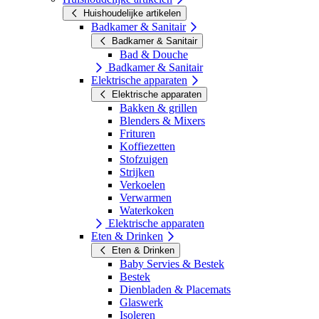
Huishoudelijke artikelen
Badkamer & Sanitair
Badkamer & Sanitair
Bad & Douche
Badkamer & Sanitair
Elektrische apparaten
Elektrische apparaten
Bakken & grillen
Blenders & Mixers
Frituren
Koffiezetten
Stofzuigen
Strijken
Verkoelen
Verwarmen
Waterkoken
Elektrische apparaten
Eten & Drinken
Eten & Drinken
Baby Servies & Bestek
Bestek
Dienbladen & Placemats
Glaswerk
Isoleren