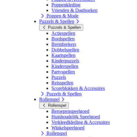
Poppenkleding
Vrienden & Dagboeken
Poppen & Mode
Puzzels & Spellen
Puzzels & Spellen
Actiespellen
Bordspellen
Breinbrekers
Dobbelspellen
Kaartspellen
Kinderpuzzels
Kinderspellen
Partyspellen
Puzzels
Reisspellen
Scoreblokken & Accesoires
Puzzels & Spellen
Rollenspel
Rollenspel
Beroepenspeelgoed
Huishoudelijk Speelgoed
Verkleedkleding & Accesoires
Winkelspeelgoed
Rollenspel