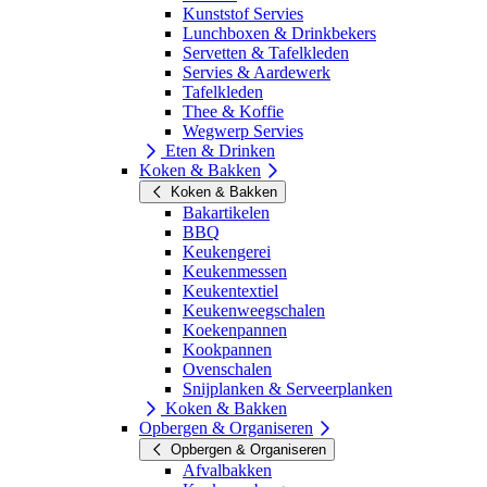
Kunststof Servies
Lunchboxen & Drinkbekers
Servetten & Tafelkleden
Servies & Aardewerk
Tafelkleden
Thee & Koffie
Wegwerp Servies
Eten & Drinken
Koken & Bakken
Koken & Bakken
Bakartikelen
BBQ
Keukengerei
Keukenmessen
Keukentextiel
Keukenweegschalen
Koekenpannen
Kookpannen
Ovenschalen
Snijplanken & Serveerplanken
Koken & Bakken
Opbergen & Organiseren
Opbergen & Organiseren
Afvalbakken