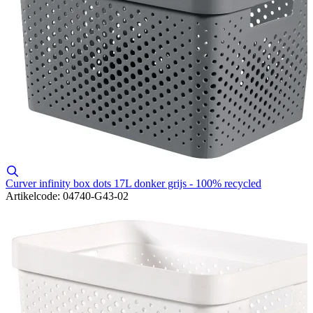
Curver infinity box dots 17L donker grijs - 100% recycled
Artikelcode: 04740-G43-02