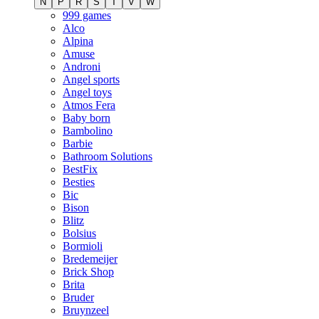
N
P
R
S
T
V
W
999 games
Alco
Alpina
Amuse
Androni
Angel sports
Angel toys
Atmos Fera
Baby born
Bambolino
Barbie
Bathroom Solutions
BestFix
Besties
Bic
Bison
Blitz
Bolsius
Bormioli
Bredemeijer
Brick Shop
Brita
Bruder
Bruynzeel