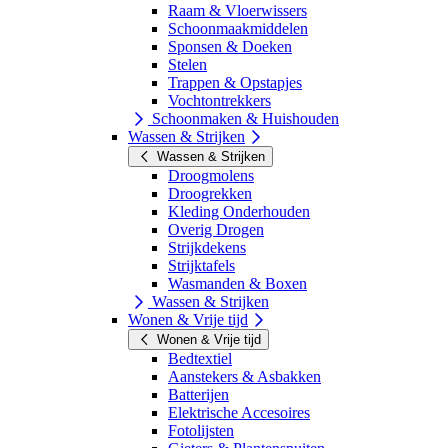
Raam & Vloerwissers
Schoonmaakmiddelen
Sponsen & Doeken
Stelen
Trappen & Opstapjes
Vochtontrekkers
Schoonmaken & Huishouden
Wassen & Strijken
Wassen & Strijken
Droogmolens
Droogrekken
Kleding Onderhouden
Overig Drogen
Strijkdekens
Strijktafels
Wasmanden & Boxen
Wassen & Strijken
Wonen & Vrije tijd
Wonen & Vrije tijd
Bedtextiel
Aanstekers & Asbakken
Batterijen
Elektrische Accesoires
Fotolijsten