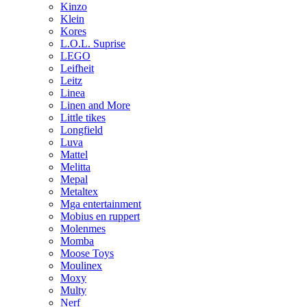
Kinzo
Klein
Kores
L.O.L. Suprise
LEGO
Leifheit
Leitz
Linea
Linen and More
Little tikes
Longfield
Luva
Mattel
Melitta
Mepal
Metaltex
Mga entertainment
Mobius en ruppert
Molenmes
Momba
Moose Toys
Moulinex
Moxy
Multy
Nerf