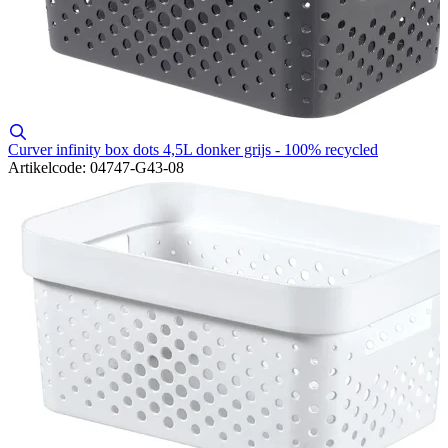
Curver infinity box dots 4,5L donker grijs - 100% recycled
Artikelcode: 04747-G43-08