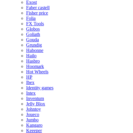
Exost
Faber castell
Fisher price
Folia
FX Tools
Globos
Goliath
Gouda
Grundig
Habonne
Hailo
Hasbro
Hoomark
Hot Wheels
HP
Ibex
Identity games
Intex
Inventum
Jelly Blox
Johntoy
Joueco
Jumbo
Kangaro
Keeeper