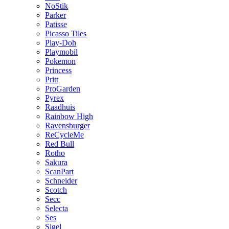
NoStik
Parker
Patisse
Picasso Tiles
Play-Doh
Playmobil
Pokemon
Princess
Pritt
ProGarden
Pyrex
Raadhuis
Rainbow High
Ravensburger
ReCycleMe
Red Bull
Rotho
Sakura
ScanPart
Schneider
Scotch
Secc
Selecta
Ses
Sigel