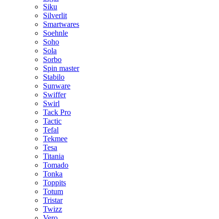
Siku
Silverlit
Smartwares
Soehnle
Soho
Sola
Sorbo
Spin master
Stabilo
Sunware
Swiffer
Swirl
Tack Pro
Tactic
Tefal
Tekmee
Tesa
Titania
Tomado
Tonka
Toppits
Totum
Tristar
Twizz
Vero