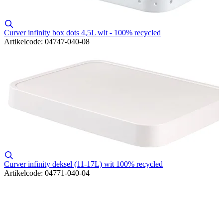
Curver infinity box dots 4,5L wit - 100% recycled
Artikelcode: 04747-040-08
Curver infinity deksel (11-17L) wit 100% recycled
Artikelcode: 04771-040-04