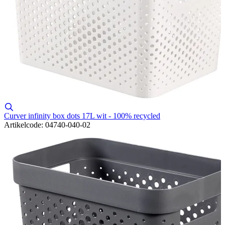
Curver infinity box dots 17L wit - 100% recycled
Artikelcode: 04740-040-02