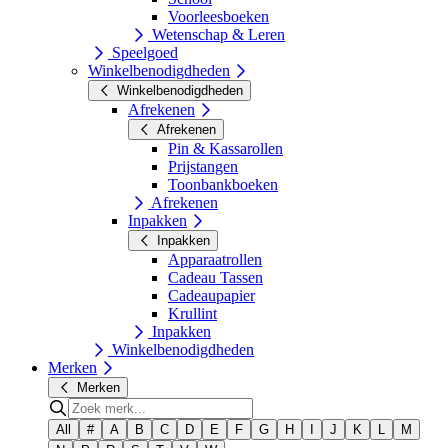
Voorleesboeken
Wetenschap & Leren
Speelgoed
Winkelbenodigdheden
Winkelbenodigdheden
Afrekenen
Afrekenen
Pin & Kassarollen
Prijstangen
Toonbankboeken
Afrekenen
Inpakken
Inpakken
Apparaatrollen
Cadeau Tassen
Cadeaupapier
Krullint
Inpakken
Winkelbenodigdheden
Merken
Merken
All
#
A
B
C
D
E
F
G
H
I
J
K
L
M