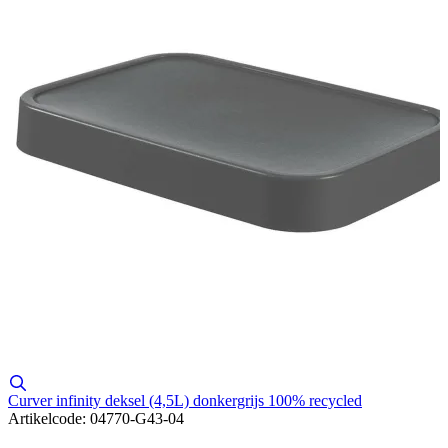
Curver infinity deksel (4,5L) donkergrijs 100% recycled
Artikelcode: 04770-G43-04