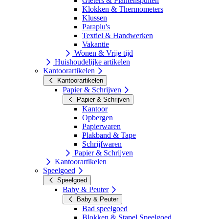
Gieters & Plantenspuiten
Klokken & Thermometers
Klussen
Paraplu's
Textiel & Handwerken
Vakantie
Wonen & Vrije tijd
Huishoudelijke artikelen
Kantoorartikelen
Kantoorartikelen
Papier & Schrijven
Papier & Schrijven
Kantoor
Opbergen
Papierwaren
Plakband & Tape
Schrijfwaren
Papier & Schrijven
Kantoorartikelen
Speelgoed
Speelgoed
Baby & Peuter
Baby & Peuter
Bad speelgoed
Blokken & Stapel Speelgoed