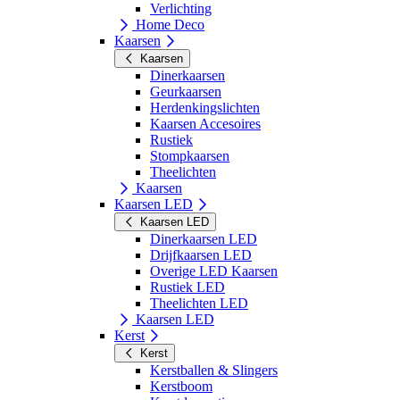
Verlichting
Home Deco
Kaarsen
Kaarsen
Dinerkaarsen
Geurkaarsen
Herdenkingslichten
Kaarsen Accesoires
Rustiek
Stompkaarsen
Theelichten
Kaarsen
Kaarsen LED
Kaarsen LED
Dinerkaarsen LED
Drijfkaarsen LED
Overige LED Kaarsen
Rustiek LED
Theelichten LED
Kaarsen LED
Kerst
Kerst
Kerstballen & Slingers
Kerstboom