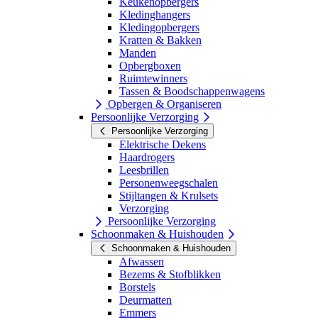
Keukenopbergers
Kledinghangers
Kledingopbergers
Kratten & Bakken
Manden
Opbergboxen
Ruimtewinners
Tassen & Boodschappenwagens
Opbergen & Organiseren
Persoonlijke Verzorging
Persoonlijke Verzorging
Elektrische Dekens
Haardrogers
Leesbrillen
Personenweegschalen
Stijltangen & Krulsets
Verzorging
Persoonlijke Verzorging
Schoonmaken & Huishouden
Schoonmaken & Huishouden
Afwassen
Bezems & Stofblikken
Borstels
Deurmatten
Emmers