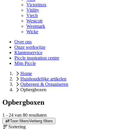
Victorinox
Vitility
Vtech
Westcott
Westmark
Wicke
Over ons
Onze werkwijze
Klantenservice
Piccle inspiration centre
Mijn Piccle
Home
Huishoudelijke artikelen
Opbergen & Organiseren
Opbergboxen
Opbergboxen
1
-
24
van
80
resultaten
Toon filters
Verberg filters
Sortering