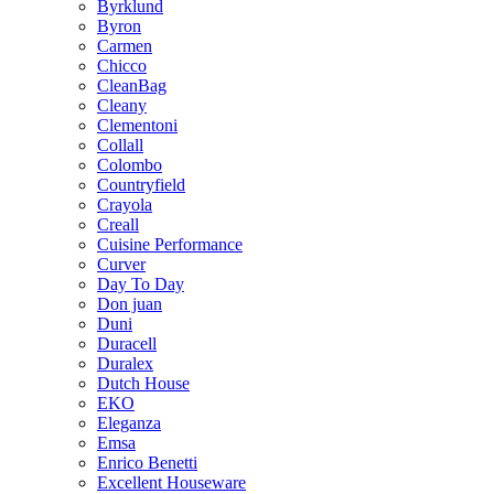
Byrklund
Byron
Carmen
Chicco
CleanBag
Cleany
Clementoni
Collall
Colombo
Countryfield
Crayola
Creall
Cuisine Performance
Curver
Day To Day
Don juan
Duni
Duracell
Duralex
Dutch House
EKO
Eleganza
Emsa
Enrico Benetti
Excellent Houseware