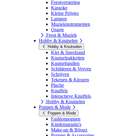
Feestversiering
Karaoke
Kleine Prijsjes
Lampen
Muziekinstrumenten
Oranje
Feest & Muziek
Hobby & Knutselen
Hobby & Knutselen
Klei & Speelzand
Knutselpakketten
Knutselspullen
Schilderen & Verven
Schrijven
Tekenen & Kleuren
Pluche
Knuffels
Interactieve Knuffels
Hobby & Knutselen
Poppen & Mode
Poppen & Mode
Fashionpoppen
Kinderparaplu's
Make-up & Bijoux
Poppen & Accessoires