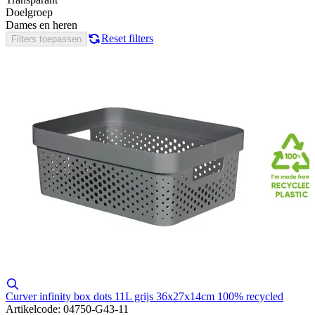
Doelgroep
Dames en heren
Reset filters
Filters toepassen
Curver infinity box dots 11L grijs 36x27x14cm 100% recycled
Artikelcode: 04750-G43-11