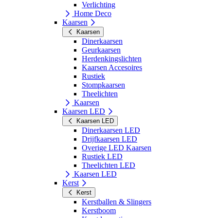
Verlichting
Home Deco
Kaarsen
Kaarsen
Dinerkaarsen
Geurkaarsen
Herdenkingslichten
Kaarsen Accesoires
Rustiek
Stompkaarsen
Theelichten
Kaarsen
Kaarsen LED
Kaarsen LED
Dinerkaarsen LED
Drijfkaarsen LED
Overige LED Kaarsen
Rustiek LED
Theelichten LED
Kaarsen LED
Kerst
Kerst
Kerstballen & Slingers
Kerstboom