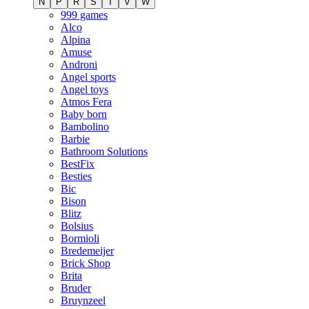
N
P
R
S
T
V
W
999 games
Alco
Alpina
Amuse
Androni
Angel sports
Angel toys
Atmos Fera
Baby born
Bambolino
Barbie
Bathroom Solutions
BestFix
Besties
Bic
Bison
Blitz
Bolsius
Bormioli
Bredemeijer
Brick Shop
Brita
Bruder
Bruynzeel