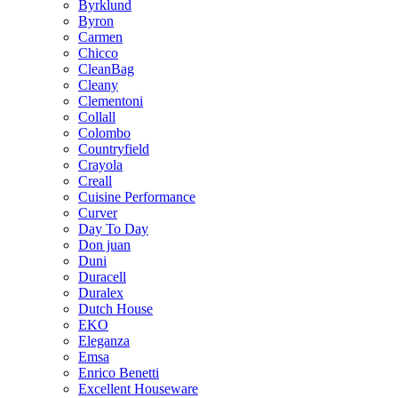
Byrklund
Byron
Carmen
Chicco
CleanBag
Cleany
Clementoni
Collall
Colombo
Countryfield
Crayola
Creall
Cuisine Performance
Curver
Day To Day
Don juan
Duni
Duracell
Duralex
Dutch House
EKO
Eleganza
Emsa
Enrico Benetti
Excellent Houseware