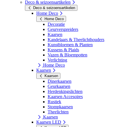
Deco & seizoensartikelen
Deco & seizoensartikelen
Home Deco
Home Deco
Decoratie
Geurverspreiders
Kaarsen
Kandelaars & Theelichthouders
Kunstbloemen & Planten
Kussens & Plaids
Vazen & Bloempotten
Verlichting
Home Deco
Kaarsen
Kaarsen
Dinerkaarsen
Geurkaarsen
Herdenkingslichten
Kaarsen Accesoires
Rustiek
Stompkaarsen
Theelichten
Kaarsen
Kaarsen LED