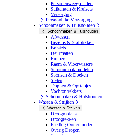
Personenweegschalen
Stijltangen & Krulsets
Verzorging
Persoonlijke Verzorging
Schoonmaken & Huishouden
Schoonmaken & Huishouden
Afwassen
Bezems & Stofblikken
Borstels
Deurmatten
Emmers
Raam & Vloerwissers
Schoonmaakmiddelen
Sponsen & Doeken
Stelen
Trappen & Opstapjes
Vochtontrekkers
Schoonmaken & Huishouden
Wassen & Strijken
Wassen & Strijken
Droogmolens
Droogrekken
Kleding Onderhouden
Overig Drogen