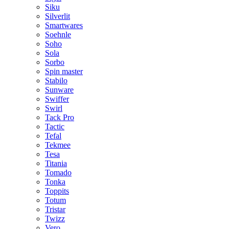
Siku
Silverlit
Smartwares
Soehnle
Soho
Sola
Sorbo
Spin master
Stabilo
Sunware
Swiffer
Swirl
Tack Pro
Tactic
Tefal
Tekmee
Tesa
Titania
Tomado
Tonka
Toppits
Totum
Tristar
Twizz
Vero