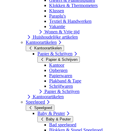
Gieters & Plantenspuiten
Klokken & Thermometers
Klussen
Paraplu's
Textiel & Handwerken
Vakantie
Wonen & Vrije tijd
Huishoudelijke artikelen
Kantoorartikelen
Kantoorartikelen
Papier & Schrijven
Papier & Schrijven
Kantoor
Opbergen
Papierwaren
Plakband & Tape
Schrijfwaren
Papier & Schrijven
Kantoorartikelen
Speelgoed
Speelgoed
Baby & Peuter
Baby & Peuter
Bad speelgoed
Blokken & Stapel Speelgoed