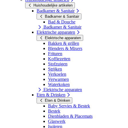
Huishoudelijke artikelen
Badkamer & Sanitair
Badkamer & Sanitair
Bad & Douche
Badkamer & Sanitair
Elektrische apparaten
Elektrische apparaten
Bakken & grillen
Blenders & Mixers
Frituren
Koffiezetten
Stofzuigen
Strijken
Verkoelen
Verwarmen
Waterkoken
Elektrische apparaten
Eten & Drinken
Eten & Drinken
Baby Servies & Bestek
Bestek
Dienbladen & Placemats
Glaswerk
Isoleren