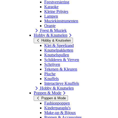
Feestversiering
Karaoke
Kleine Prijsjes
Lampen
Muziekinstrumenten
Oranje
Feest & Muziek
Hobby & Knutselen
Hobby & Knutselen
Klei & Speelzand
Knutselpakketten
Knutselspullen
Schilderen & Verven
Schrijven
Tekenen & Kleuren
Pluche
Knuffels
Interactieve Knuffels
Hobby & Knutselen
Poppen & Mode
Poppen & Mode
Fashionpoppen
Kinderparaplu's
Make-up & Bijoux
Poppen & Accessoires