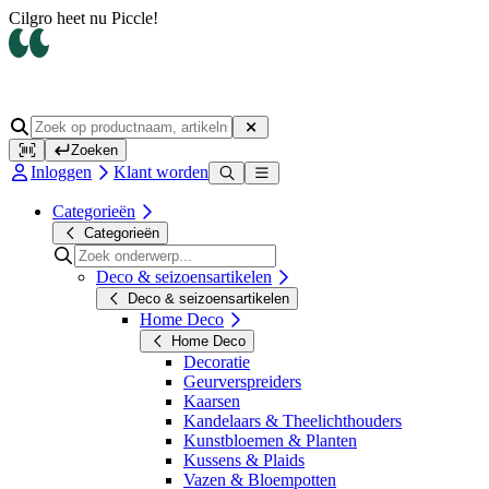
Op werkdagen voor 14.00 uur besteld, dezelfde dag verzonden
Zoeken
Inloggen
Klant worden
Categorieën
Categorieën
Deco & seizoensartikelen
Deco & seizoensartikelen
Home Deco
Home Deco
Decoratie
Geurverspreiders
Kaarsen
Kandelaars & Theelichthouders
Kunstbloemen & Planten
Kussens & Plaids
Vazen & Bloempotten