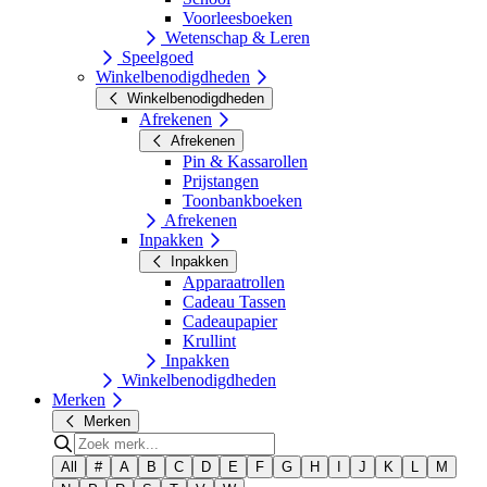
Voorleesboeken
Wetenschap & Leren
Speelgoed
Winkelbenodigdheden
Winkelbenodigdheden
Afrekenen
Afrekenen
Pin & Kassarollen
Prijstangen
Toonbankboeken
Afrekenen
Inpakken
Inpakken
Apparaatrollen
Cadeau Tassen
Cadeaupapier
Krullint
Inpakken
Winkelbenodigdheden
Merken
Merken
All
#
A
B
C
D
E
F
G
H
I
J
K
L
M