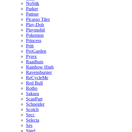
NoStik
Parker
Patisse
Picasso Tiles
Play-Doh
Playmobil
Pokemon
Princess
Pritt
ProGarden
Pyrex
Raadhuis
Rainbow High
Ravensburger
ReCycleMe
Red Bull
Rotho
Sakura
ScanPart
Schneider
Scotch
Secc
Selecta
Ses
Sigel