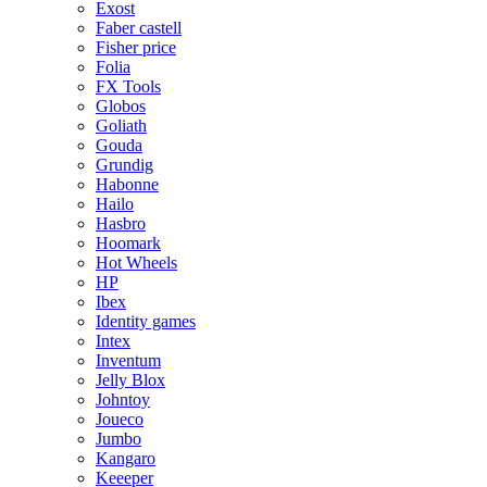
Exost
Faber castell
Fisher price
Folia
FX Tools
Globos
Goliath
Gouda
Grundig
Habonne
Hailo
Hasbro
Hoomark
Hot Wheels
HP
Ibex
Identity games
Intex
Inventum
Jelly Blox
Johntoy
Joueco
Jumbo
Kangaro
Keeeper