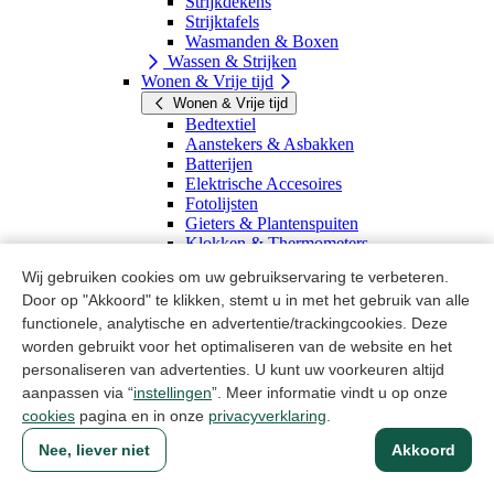
Strijkdekens
Strijktafels
Wasmanden & Boxen
Wassen & Strijken
Wonen & Vrije tijd
Wonen & Vrije tijd
Bedtextiel
Aanstekers & Asbakken
Batterijen
Elektrische Accesoires
Fotolijsten
Gieters & Plantenspuiten
Klokken & Thermometers
Klussen
Wij gebruiken cookies om uw gebruikservaring te verbeteren.
Paraplu's
Door op "Akkoord" te klikken, stemt u in met het gebruik van alle
Textiel & Handwerken
Vakantie
functionele, analytische en advertentie/trackingcookies. Deze
Wonen & Vrije tijd
worden gebruikt voor het optimaliseren van de website en het
Huishoudelijke artikelen
personaliseren van advertenties. U kunt uw voorkeuren altijd
Kantoorartikelen
aanpassen via “
instellingen
”. Meer informatie vindt u op onze
Kantoorartikelen
cookies
pagina en in onze
privacyverklaring
.
Papier & Schrijven
Papier & Schrijven
Nee, liever niet
Akkoord
Kantoor
Opbergen