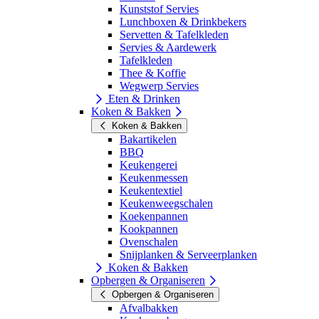
Kunststof Servies
Lunchboxen & Drinkbekers
Servetten & Tafelkleden
Servies & Aardewerk
Tafelkleden
Thee & Koffie
Wegwerp Servies
Eten & Drinken
Koken & Bakken
Koken & Bakken
Bakartikelen
BBQ
Keukengerei
Keukenmessen
Keukentextiel
Keukenweegschalen
Koekenpannen
Kookpannen
Ovenschalen
Snijplanken & Serveerplanken
Koken & Bakken
Opbergen & Organiseren
Opbergen & Organiseren
Afvalbakken