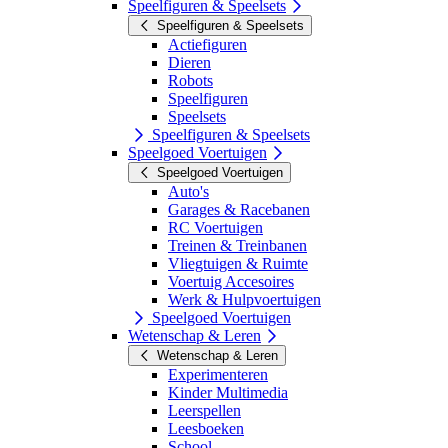
Speelfiguren & Speelsets
Speelfiguren & Speelsets
Actiefiguren
Dieren
Robots
Speelfiguren
Speelsets
Speelfiguren & Speelsets
Speelgoed Voertuigen
Speelgoed Voertuigen
Auto's
Garages & Racebanen
RC Voertuigen
Treinen & Treinbanen
Vliegtuigen & Ruimte
Voertuig Accesoires
Werk & Hulpvoertuigen
Speelgoed Voertuigen
Wetenschap & Leren
Wetenschap & Leren
Experimenteren
Kinder Multimedia
Leerspellen
Leesboeken
School