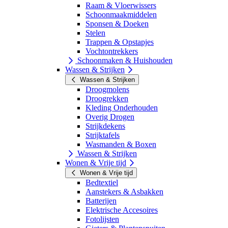
Raam & Vloerwissers
Schoonmaakmiddelen
Sponsen & Doeken
Stelen
Trappen & Opstapjes
Vochtontrekkers
Schoonmaken & Huishouden
Wassen & Strijken
Wassen & Strijken
Droogmolens
Droogrekken
Kleding Onderhouden
Overig Drogen
Strijkdekens
Strijktafels
Wasmanden & Boxen
Wassen & Strijken
Wonen & Vrije tijd
Wonen & Vrije tijd
Bedtextiel
Aanstekers & Asbakken
Batterijen
Elektrische Accesoires
Fotolijsten