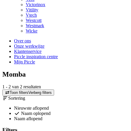
Victorinox
Vitility
Vtech
Westcott
Westmark
Wicke
Over ons
Onze werkwijze
Klantenservice
Piccle inspiration centre
Mijn Piccle
Momba
1
-
2
van
2
resultaten
Toon filters
Verberg filters
Sortering
Nieuwste aflopend
Naam oplopend
Naam aflopend
Filters