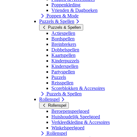
Poppenkleding
Vrienden & Dagboeken
Poppen & Mode
Puzzels & Spellen
Puzzels & Spellen
Actiespellen
Bordspellen
Breinbrekers
Dobbelspellen
Kaartspellen
Kinderpuzzels
Kinderspellen
Partyspellen
Puzzels
Reisspellen
Scoreblokken & Accesoires
Puzzels & Spellen
Rollenspel
Rollenspel
Beroepenspeelgoed
Huishoudelijk Speelgoed
Verkleedkleding & Accesoires
Winkelspeelgoed
Rollenspel