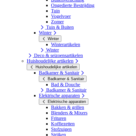
Ongedierte Bestrijding
Tuin
Vogelvoer
Zomer
Tuin & Buiten
Winter
Winter
Winterartikelen
Winter
Deco & seizoensartikelen
Huishoudelijke artikelen
Huishoudelijke artikelen
Badkamer & Sanitair
Badkamer & Sanitair
Bad & Douche
Badkamer & Sanitair
Elektrische apparaten
Elektrische apparaten
Bakken & grillen
Blenders & Mixers
Frituren
Koffiezetten
Stofzuigen
Strijken