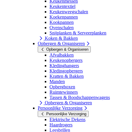
Keukenmessen
Keukentextiel
Keukenweegschalen
Koekenpannen
Kookpannen
Ovenschalen
Snijplanken & Serveerplanken
Koken & Bakken
Opbergen & Organiseren
Opbergen & Organiseren
Afvalbakken
Keukenopbergers
Kledinghangers
Kledingopbergers
Kratten & Bakken
Manden
Opbergboxen
Ruimtewinners
Tassen & Boodschappenwagens
Opbergen & Organiseren
Persoonlijke Verzorging
Persoonlijke Verzorging
Elektrische Dekens
Haardrogers
Leesbrillen