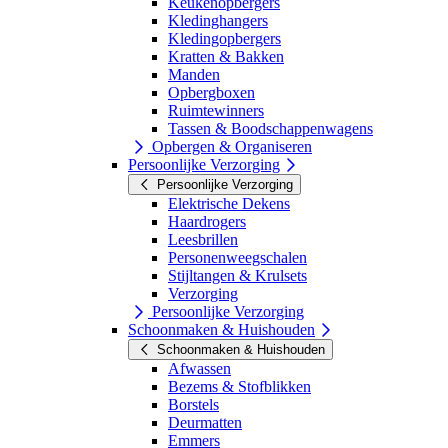
Keukenopbergers
Kledinghangers
Kledingopbergers
Kratten & Bakken
Manden
Opbergboxen
Ruimtewinners
Tassen & Boodschappenwagens
Opbergen & Organiseren
Persoonlijke Verzorging
Persoonlijke Verzorging
Elektrische Dekens
Haardrogers
Leesbrillen
Personenweegschalen
Stijltangen & Krulsets
Verzorging
Persoonlijke Verzorging
Schoonmaken & Huishouden
Schoonmaken & Huishouden
Afwassen
Bezems & Stofblikken
Borstels
Deurmatten
Emmers