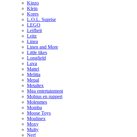
Kinzo
Klein
Kores
L.O.L. Suprise
LEGO
Leifheit
Leitz
Linea
Linen and More
Little tikes
Longfield
Luva
Mattel
Melitta
Mepal
Metaltex
Mga entertainment
Mobius en ruppert
Molenmes
Momba
Moose Toys
Moulinex
Moxy
Multy
Nerf