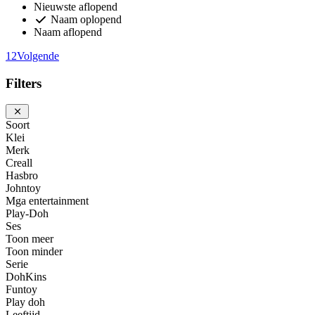
Nieuwste aflopend
Naam oplopend
Naam aflopend
1
2
Volgende
Filters
Soort
Klei
Merk
Creall
Hasbro
Johntoy
Mga entertainment
Play-Doh
Ses
Toon meer
Toon minder
Serie
DohKins
Funtoy
Play doh
Leeftijd