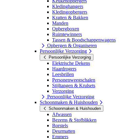
Keukenopbergers
Kledinghangers
Kledingopbergers
Kratten & Bakken
Manden
Opbergboxen
Ruimtewinners
Tassen & Boodschappenwagens
Opbergen & Organiseren
Persoonlijke Verzorging
Persoonlijke Verzorging
Elektrische Dekens
Haardrogers
Leesbrillen
Personenweegschalen
Stijltangen & Krulsets
Verzorging
Persoonlijke Verzorging
Schoonmaken & Huishouden
Schoonmaken & Huishouden
Afwassen
Bezems & Stofblikken
Borstels
Deurmatten
Emmers