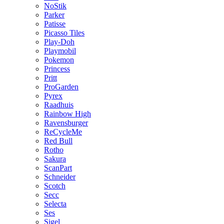
NoStik
Parker
Patisse
Picasso Tiles
Play-Doh
Playmobil
Pokemon
Princess
Pritt
ProGarden
Pyrex
Raadhuis
Rainbow High
Ravensburger
ReCycleMe
Red Bull
Rotho
Sakura
ScanPart
Schneider
Scotch
Secc
Selecta
Ses
Sigel