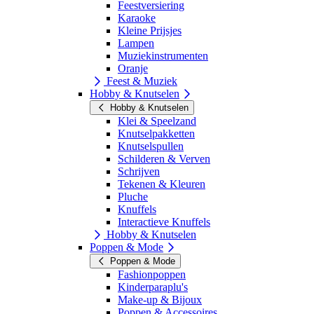
Feestversiering
Karaoke
Kleine Prijsjes
Lampen
Muziekinstrumenten
Oranje
Feest & Muziek
Hobby & Knutselen
Hobby & Knutselen
Klei & Speelzand
Knutselpakketten
Knutselspullen
Schilderen & Verven
Schrijven
Tekenen & Kleuren
Pluche
Knuffels
Interactieve Knuffels
Hobby & Knutselen
Poppen & Mode
Poppen & Mode
Fashionpoppen
Kinderparaplu's
Make-up & Bijoux
Poppen & Accessoires