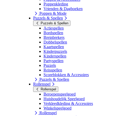
Poppenkleding
Vrienden & Dagboeken
Poppen & Mode
Puzzels & Spellen
Puzzels & Spellen
Actiespellen
Bordspellen
Breinbrekers
Dobbelspellen
Kaartspellen
Kinderpuzzels
Kinderspellen
Partyspellen
Puzzels
Reisspellen
Scoreblokken & Accesoires
Puzzels & Spellen
Rollenspel
Rollenspel
Beroepenspeelgoed
Huishoudelijk Speelgoed
Verkleedkleding & Accesoires
Winkelspeelgoed
Rollenspel