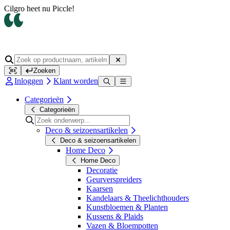
Op werkdagen voor 14.00 uur besteld, dezelfde dag verzonden
Zoeken
Inloggen
Klant worden
Categorieën
Categorieën
Deco & seizoensartikelen
Deco & seizoensartikelen
Home Deco
Home Deco
Decoratie
Geurverspreiders
Kaarsen
Kandelaars & Theelichthouders
Kunstbloemen & Planten
Kussens & Plaids
Vazen & Bloempotten