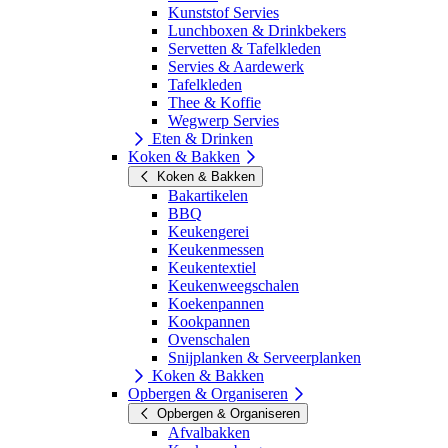
Kunststof Servies
Lunchboxen & Drinkbekers
Servetten & Tafelkleden
Servies & Aardewerk
Tafelkleden
Thee & Koffie
Wegwerp Servies
Eten & Drinken
Koken & Bakken
Koken & Bakken
Bakartikelen
BBQ
Keukengerei
Keukenmessen
Keukentextiel
Keukenweegschalen
Koekenpannen
Kookpannen
Ovenschalen
Snijplanken & Serveerplanken
Koken & Bakken
Opbergen & Organiseren
Opbergen & Organiseren
Afvalbakken