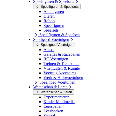
Speelfiguren & Speelsets
Speelfiguren & Speelsets
Actiefiguren
Dieren
Robots
Speelfiguren
Speelsets
Speelfiguren & Speelsets
Speelgoed Voertuigen
Speelgoed Voertuigen
Auto's
Garages & Racebanen
RC Voertuigen
Treinen & Treinbanen
Vliegtuigen & Ruimte
Voertuig Accesoires
Werk & Hulpvoertuigen
Speelgoed Voertuigen
Wetenschap & Leren
Wetenschap & Leren
Experimenteren
Kinder Multimedia
Leerspellen
Leesboeken
School