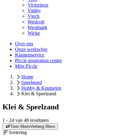
Victorinox
Vitility
Vtech
Westcott
Westmark
Wicke
Over ons
Onze werkwijze
Klantenservice
Piccle inspiration centre
Mijn Piccle
Home
Speelgoed
Hobby & Knutselen
Klei & Speelzand
Klei & Speelzand
1
-
24
van
48
resultaten
Toon filters
Verberg filters
Sortering