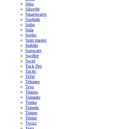
Siku
Silverlit
Smartwares
Soehnle
Soho
Sola
Sorbo
Spin master
Stabilo
Sunware
Swiffer
Swirl
Tack Pro
Tactic
Tefal
Tekmee
Tesa
Titania
Tomado
Tonka
Toppits
Totum
Tristar
Twizz
Vero