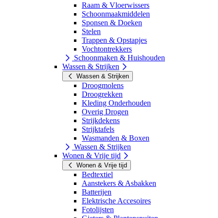
Raam & Vloerwissers
Schoonmaakmiddelen
Sponsen & Doeken
Stelen
Trappen & Opstapjes
Vochtontrekkers
Schoonmaken & Huishouden
Wassen & Strijken
Wassen & Strijken
Droogmolens
Droogrekken
Kleding Onderhouden
Overig Drogen
Strijkdekens
Strijktafels
Wasmanden & Boxen
Wassen & Strijken
Wonen & Vrije tijd
Wonen & Vrije tijd
Bedtextiel
Aanstekers & Asbakken
Batterijen
Elektrische Accesoires
Fotolijsten