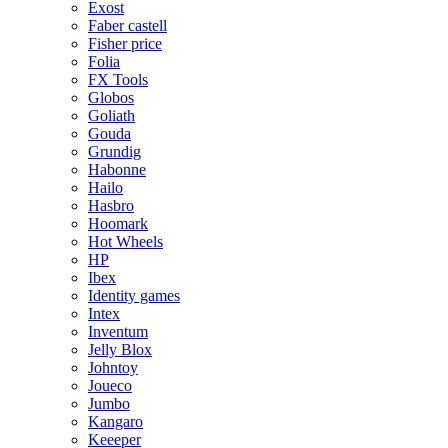
Exost
Faber castell
Fisher price
Folia
FX Tools
Globos
Goliath
Gouda
Grundig
Habonne
Hailo
Hasbro
Hoomark
Hot Wheels
HP
Ibex
Identity games
Intex
Inventum
Jelly Blox
Johntoy
Joueco
Jumbo
Kangaro
Keeeper