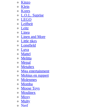
Kinzo
Klein
Kores
L.O.L. Suprise
LEGO
Leifheit
Leitz
Linea
Linen and More
Little tikes
Longfield
Luva
Mattel
Melitta
Mepal
Metaltex
Mga entertainment
Mobius en ruppert
Molenmes
Momba
Moose Toys
Moulinex
Moxy
Multy
Nerf