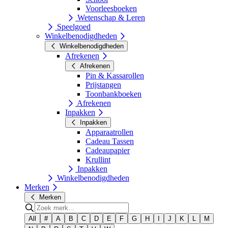
Voorleesboeken
Wetenschap & Leren
Speelgoed
Winkelbenodigdheden
Winkelbenodigdheden
Afrekenen
Afrekenen
Pin & Kassarollen
Prijstangen
Toonbankboeken
Afrekenen
Inpakken
Inpakken
Apparaatrollen
Cadeau Tassen
Cadeaupapier
Krullint
Inpakken
Winkelbenodigdheden
Merken
Merken
All
#
A
B
C
D
E
F
G
H
I
J
K
L
M