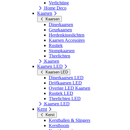
Verlichting
Home Deco
Kaarsen
Kaarsen
Dinerkaarsen
Geurkaarsen
Herdenkingslichten
Kaarsen Accesoires
Rustiek
Stompkaarsen
Theelichten
Kaarsen
Kaarsen LED
Kaarsen LED
Dinerkaarsen LED
Drijfkaarsen LED
Overige LED Kaarsen
Rustiek LED
Theelichten LED
Kaarsen LED
Kerst
Kerst
Kerstballen & Slingers
Kerstboom