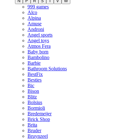
N
P
R
S
T
V
W
999 games
Alco
Alpina
Amuse
Androni
Angel sports
Angel toys
Atmos Fera
Baby born
Bambolino
Barbie
Bathroom Solutions
BestFix
Besties
Bic
Bison
Blitz
Bolsius
Bormioli
Bredemeijer
Brick Shop
Brita
Bruder
Bruynzeel