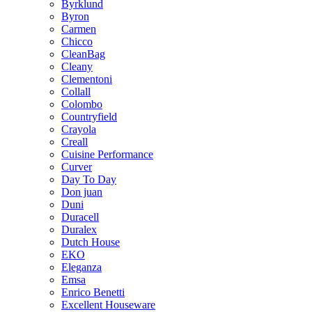
Byrklund
Byron
Carmen
Chicco
CleanBag
Cleany
Clementoni
Collall
Colombo
Countryfield
Crayola
Creall
Cuisine Performance
Curver
Day To Day
Don juan
Duni
Duracell
Duralex
Dutch House
EKO
Eleganza
Emsa
Enrico Benetti
Excellent Houseware