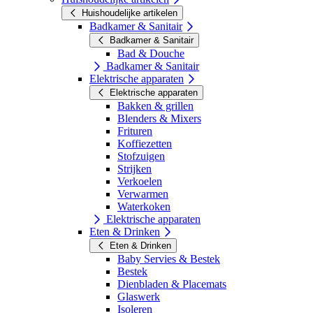
Huishoudelijke artikelen
Badkamer & Sanitair
Badkamer & Sanitair
Bad & Douche
Badkamer & Sanitair
Elektrische apparaten
Elektrische apparaten
Bakken & grillen
Blenders & Mixers
Frituren
Koffiezetten
Stofzuigen
Strijken
Verkoelen
Verwarmen
Waterkoken
Elektrische apparaten
Eten & Drinken
Eten & Drinken
Baby Servies & Bestek
Bestek
Dienbladen & Placemats
Glaswerk
Isoleren