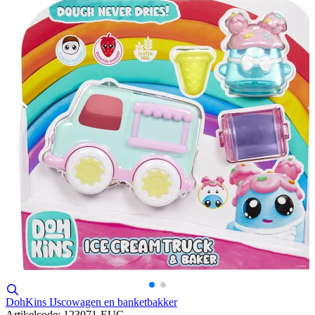
DohKins IJscowagen en banketbakker
Artikelcode: 123071-EUC