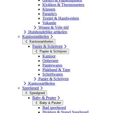
Gieters & Plantenspuiten
Klokken & Thermometers
Klussen
Paraplu's
Textiel & Handwerken
Vakantie
Wonen & Vrije tijd
Huishoudelijke artikelen
Kantoorartikelen
Kantoorartikelen
Papier & Schrijven
Papier & Schrijven
Kantoor
Opbergen
Papierwaren
Plakband & Tape
Schrijfwaren
Papier & Schrijven
Kantoorartikelen
Speelgoed
Speelgoed
Baby & Peuter
Baby & Peuter
Bad speelgoed
Blokken & Stapel Speelgoed