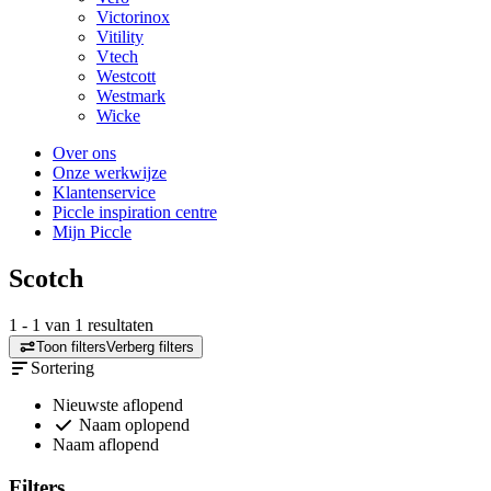
Victorinox
Vitility
Vtech
Westcott
Westmark
Wicke
Over ons
Onze werkwijze
Klantenservice
Piccle inspiration centre
Mijn Piccle
Scotch
1
-
1
van
1
resultaten
Toon filters
Verberg filters
Sortering
Nieuwste aflopend
Naam oplopend
Naam aflopend
Filters