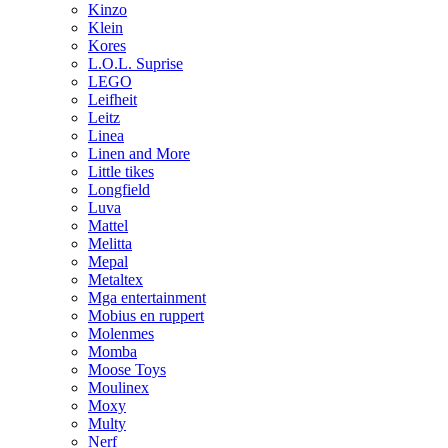
Kinzo
Klein
Kores
L.O.L. Suprise
LEGO
Leifheit
Leitz
Linea
Linen and More
Little tikes
Longfield
Luva
Mattel
Melitta
Mepal
Metaltex
Mga entertainment
Mobius en ruppert
Molenmes
Momba
Moose Toys
Moulinex
Moxy
Multy
Nerf