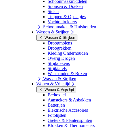
Schoonmaakmiddelen
Sponsen & Doeken
Stelen
Trappen & Opstapjes
Vochtontrekkers
Schoonmaken & Huishouden
Wassen & Strijken
Wassen & Strijken
Droogmolens
Droogrekken
Kleding Onderhouden
Overig Drogen
Strijkdekens
Strijktafels
Wasmanden & Boxen
Wassen & Strijken
Wonen & Vrije tijd
Wonen & Vrije tijd
Bedtextiel
Aanstekers & Asbakken
Batterijen
Elektrische Accesoires
Fotolijsten
Gieters & Plantenspuiten
Klokken & Thermometers