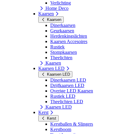
Verlichting
Home Deco
Kaarsen
Kaarsen
Dinerkaarsen
Geurkaarsen
Herdenkingslichten
Kaarsen Accesoires
Rustiek
Stompkaarsen
Theelichten
Kaarsen
Kaarsen LED
Kaarsen LED
Dinerkaarsen LED
Drijfkaarsen LED
Overige LED Kaarsen
Rustiek LED
Theelichten LED
Kaarsen LED
Kerst
Kerst
Kerstballen & Slingers
Kerstboom