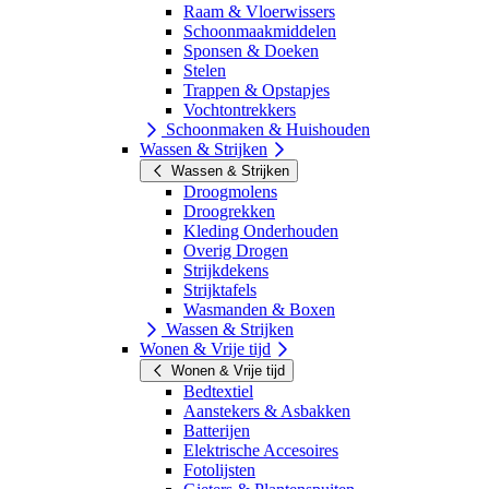
Raam & Vloerwissers
Schoonmaakmiddelen
Sponsen & Doeken
Stelen
Trappen & Opstapjes
Vochtontrekkers
Schoonmaken & Huishouden
Wassen & Strijken
Wassen & Strijken
Droogmolens
Droogrekken
Kleding Onderhouden
Overig Drogen
Strijkdekens
Strijktafels
Wasmanden & Boxen
Wassen & Strijken
Wonen & Vrije tijd
Wonen & Vrije tijd
Bedtextiel
Aanstekers & Asbakken
Batterijen
Elektrische Accesoires
Fotolijsten