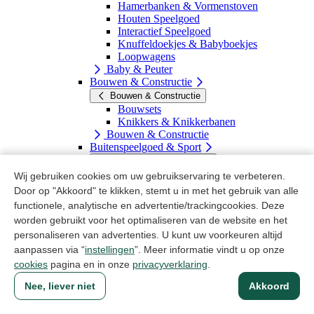
Hamerbanken & Vormenstoven
Houten Speelgoed
Interactief Speelgoed
Knuffeldoekjes & Babyboekjes
Loopwagens
Baby & Peuter
Bouwen & Constructie
Bouwen & Constructie
Bouwsets
Knikkers & Knikkerbanen
Bouwen & Constructie
Buitenspeelgoed & Sport
Buitenspeelgoed & Sport
Blasters & Accessoires
Wij gebruiken cookies om uw gebruikservaring te verbeteren.
Buitenspellen
Door op "Akkoord" te klikken, stemt u in met het gebruik van alle
Rijdend Speelgoed
functionele, analytische en advertentie/trackingcookies. Deze
Sport Speelgoed
worden gebruikt voor het optimaliseren van de website en het
Strand & Waterspeelgoed
personaliseren van advertenties. U kunt uw voorkeuren altijd
Waterpistolen
Zwembaden & Onderdelen
aanpassen via “
instellingen
”. Meer informatie vindt u op onze
Buitenspeelgoed & Sport
cookies
pagina en in onze
privacyverklaring
.
Feest & Muziek
Nee, liever niet
Akkoord
Feest & Muziek
Feestversiering