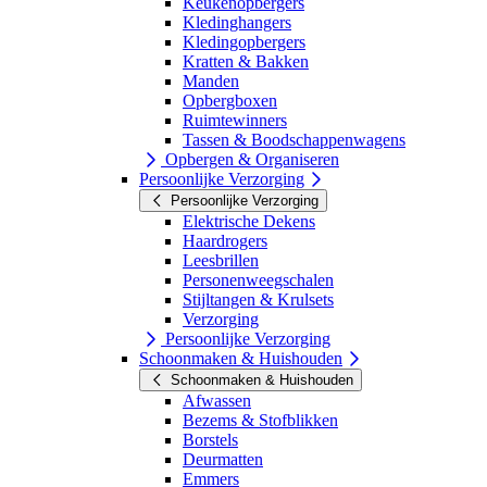
Keukenopbergers
Kledinghangers
Kledingopbergers
Kratten & Bakken
Manden
Opbergboxen
Ruimtewinners
Tassen & Boodschappenwagens
Opbergen & Organiseren
Persoonlijke Verzorging
Persoonlijke Verzorging
Elektrische Dekens
Haardrogers
Leesbrillen
Personenweegschalen
Stijltangen & Krulsets
Verzorging
Persoonlijke Verzorging
Schoonmaken & Huishouden
Schoonmaken & Huishouden
Afwassen
Bezems & Stofblikken
Borstels
Deurmatten
Emmers