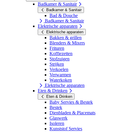
Badkamer & Sanitair
Badkamer & Sanitair
Bad & Douche
Badkamer & Sanitair
Elektrische apparaten
Elektrische apparaten
Bakken & grillen
Blenders & Mixers
Frituren
Koffiezetten
Stofzuigen
Strijken
Verkoelen
Verwarmen
Waterkoken
Elektrische apparaten
Eten & Drinken
Eten & Drinken
Baby Servies & Bestek
Bestek
Dienbladen & Placemats
Glaswerk
Isoleren
Kunststof Servies