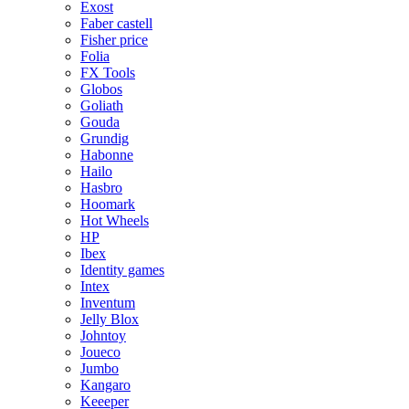
Exost
Faber castell
Fisher price
Folia
FX Tools
Globos
Goliath
Gouda
Grundig
Habonne
Hailo
Hasbro
Hoomark
Hot Wheels
HP
Ibex
Identity games
Intex
Inventum
Jelly Blox
Johntoy
Joueco
Jumbo
Kangaro
Keeeper