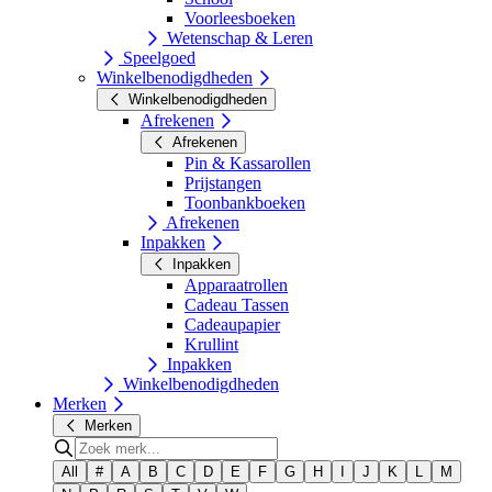
Voorleesboeken
Wetenschap & Leren
Speelgoed
Winkelbenodigdheden
Winkelbenodigdheden
Afrekenen
Afrekenen
Pin & Kassarollen
Prijstangen
Toonbankboeken
Afrekenen
Inpakken
Inpakken
Apparaatrollen
Cadeau Tassen
Cadeaupapier
Krullint
Inpakken
Winkelbenodigdheden
Merken
Merken
All
#
A
B
C
D
E
F
G
H
I
J
K
L
M