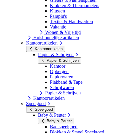
Gieters & Plantenspuiten
Klokken & Thermometers
Klussen
Paraplu's
Textiel & Handwerken
Vakantie
Wonen & Vrije tijd
Huishoudelijke artikelen
Kantoorartikelen
Kantoorartikelen
Papier & Schrijven
Papier & Schrijven
Kantoor
Opbergen
Papierwaren
Plakband & Tape
Schrijfwaren
Papier & Schrijven
Kantoorartikelen
Speelgoed
Speelgoed
Baby & Peuter
Baby & Peuter
Bad speelgoed
Blokken & Stapel Speelgoed