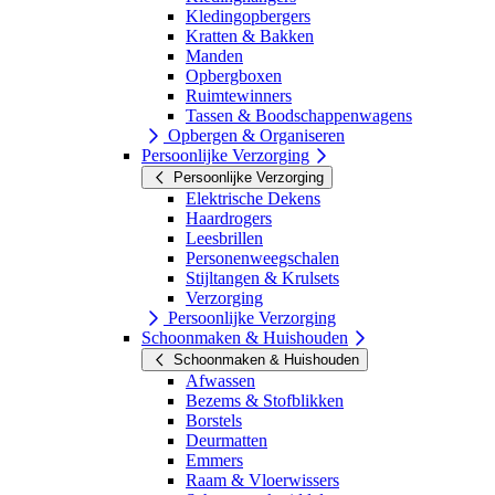
Kledingopbergers
Kratten & Bakken
Manden
Opbergboxen
Ruimtewinners
Tassen & Boodschappenwagens
Opbergen & Organiseren
Persoonlijke Verzorging
Persoonlijke Verzorging
Elektrische Dekens
Haardrogers
Leesbrillen
Personenweegschalen
Stijltangen & Krulsets
Verzorging
Persoonlijke Verzorging
Schoonmaken & Huishouden
Schoonmaken & Huishouden
Afwassen
Bezems & Stofblikken
Borstels
Deurmatten
Emmers
Raam & Vloerwissers