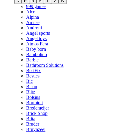
N
P
R
S
T
V
W
999 games
Alco
Alpina
Amuse
Androni
Angel sports
Angel toys
Atmos Fera
Baby born
Bambolino
Barbie
Bathroom Solutions
BestFix
Besties
Bic
Bison
Blitz
Bolsius
Bormioli
Bredemeijer
Brick Shop
Brita
Bruder
Bruynzeel