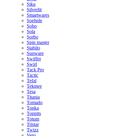
Siku
Silverlit
Smartwares
Soehnle
Soho
Sola
Sorbo
Spin master
Stabilo
Sunware
Swiffer
Swirl
Tack Pro
Tactic
Tefal
Tekmee
Tesa
Titania
Tomado
Tonka
Toppits
Totum
Tristar
Twizz
Vero