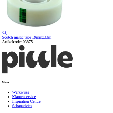
Scotch magic tape 19mmx33m
Artikelcode: 03875
Menu
Werkwijze
Klantenservice
Inspiration Centre
Schapadvies