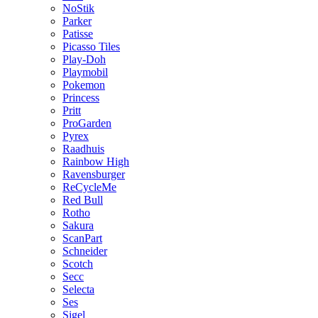
NoStik
Parker
Patisse
Picasso Tiles
Play-Doh
Playmobil
Pokemon
Princess
Pritt
ProGarden
Pyrex
Raadhuis
Rainbow High
Ravensburger
ReCycleMe
Red Bull
Rotho
Sakura
ScanPart
Schneider
Scotch
Secc
Selecta
Ses
Sigel