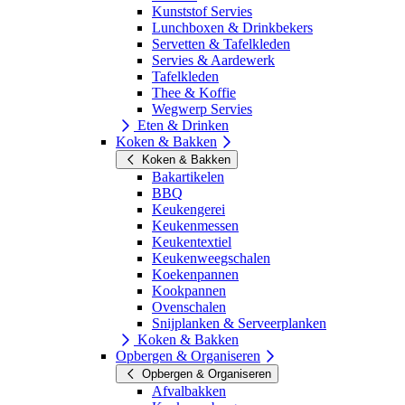
Kunststof Servies
Lunchboxen & Drinkbekers
Servetten & Tafelkleden
Servies & Aardewerk
Tafelkleden
Thee & Koffie
Wegwerp Servies
Eten & Drinken
Koken & Bakken
Koken & Bakken
Bakartikelen
BBQ
Keukengerei
Keukenmessen
Keukentextiel
Keukenweegschalen
Koekenpannen
Kookpannen
Ovenschalen
Snijplanken & Serveerplanken
Koken & Bakken
Opbergen & Organiseren
Opbergen & Organiseren
Afvalbakken