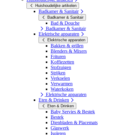
Huishoudelijke artikelen
Badkamer & Sanitair
Badkamer & Sanitair
Bad & Douche
Badkamer & Sanitair
Elektrische apparaten
Elektrische apparaten
Bakken & grillen
Blenders & Mixers
Frituren
Koffiezetten
Stofzuigen
Strijken
Verkoelen
Verwarmen
Waterkoken
Elektrische apparaten
Eten & Drinken
Eten & Drinken
Baby Servies & Bestek
Bestek
Dienbladen & Placemats
Glaswerk
Isoleren