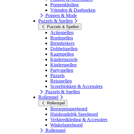
Poppenkleding
Vrienden & Dagboeken
Poppen & Mode
Puzzels & Spellen
Puzzels & Spellen
Actiespellen
Bordspellen
Breinbrekers
Dobbelspellen
Kaartspellen
Kinderpuzzels
Kinderspellen
Partyspellen
Puzzels
Reisspellen
Scoreblokken & Accesoires
Puzzels & Spellen
Rollenspel
Rollenspel
Beroepenspeelgoed
Huishoudelijk Speelgoed
Verkleedkleding & Accesoires
Winkelspeelgoed
Rollenspel