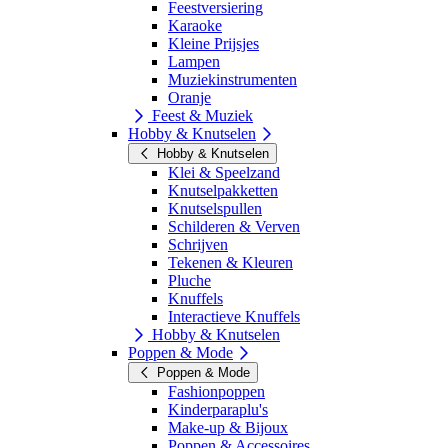
Feestversiering
Karaoke
Kleine Prijsjes
Lampen
Muziekinstrumenten
Oranje
Feest & Muziek
Hobby & Knutselen
Hobby & Knutselen
Klei & Speelzand
Knutselpakketten
Knutselspullen
Schilderen & Verven
Schrijven
Tekenen & Kleuren
Pluche
Knuffels
Interactieve Knuffels
Hobby & Knutselen
Poppen & Mode
Poppen & Mode
Fashionpoppen
Kinderparaplu's
Make-up & Bijoux
Poppen & Accessoires