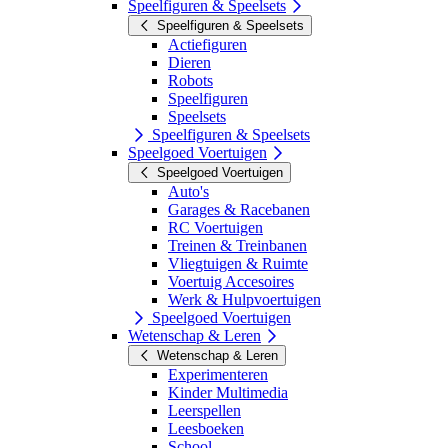
Speelfiguren & Speelsets
Speelfiguren & Speelsets
Actiefiguren
Dieren
Robots
Speelfiguren
Speelsets
Speelfiguren & Speelsets
Speelgoed Voertuigen
Speelgoed Voertuigen
Auto's
Garages & Racebanen
RC Voertuigen
Treinen & Treinbanen
Vliegtuigen & Ruimte
Voertuig Accesoires
Werk & Hulpvoertuigen
Speelgoed Voertuigen
Wetenschap & Leren
Wetenschap & Leren
Experimenteren
Kinder Multimedia
Leerspellen
Leesboeken
School