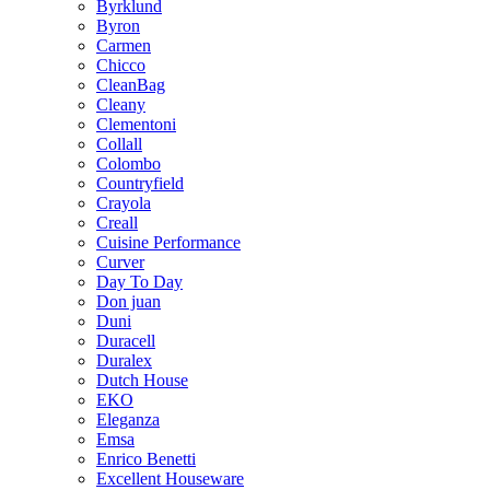
Byrklund
Byron
Carmen
Chicco
CleanBag
Cleany
Clementoni
Collall
Colombo
Countryfield
Crayola
Creall
Cuisine Performance
Curver
Day To Day
Don juan
Duni
Duracell
Duralex
Dutch House
EKO
Eleganza
Emsa
Enrico Benetti
Excellent Houseware