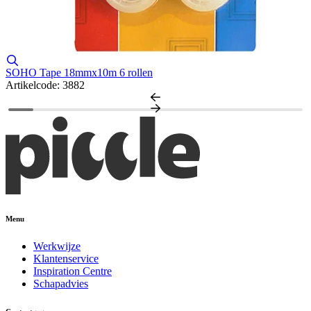
SOHO Tape 18mmx10m 6 rollen
S
Artikelcode: 3882
A
Menu
Werkwijze
Klantenservice
Inspiration Centre
Schapadvies