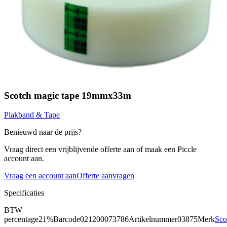
Scotch magic tape 19mmx33m
Plakband & Tape
Benieuwd naar de prijs?
Vraag direct een vrijblijvende offerte aan of maak een Piccle
account aan.
Vraag een account aan
Offerte aanvragen
Specificaties
BTW
percentage
21%
Barcode
021200073786
Artikelnummer
03875
Merk
Sco