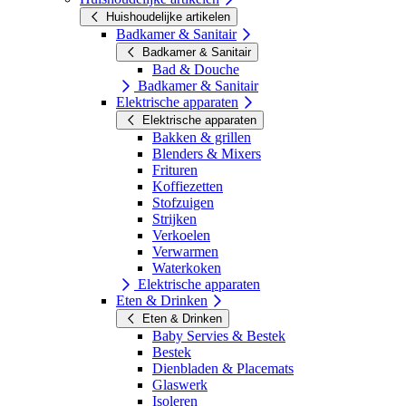
Huishoudelijke artikelen
Badkamer & Sanitair
Badkamer & Sanitair
Bad & Douche
Badkamer & Sanitair
Elektrische apparaten
Elektrische apparaten
Bakken & grillen
Blenders & Mixers
Frituren
Koffiezetten
Stofzuigen
Strijken
Verkoelen
Verwarmen
Waterkoken
Elektrische apparaten
Eten & Drinken
Eten & Drinken
Baby Servies & Bestek
Bestek
Dienbladen & Placemats
Glaswerk
Isoleren