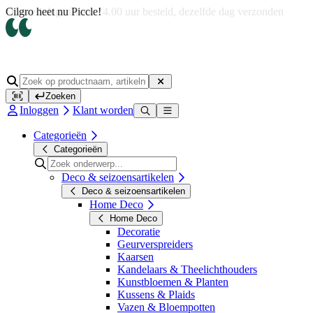
Op werkdagen voor 14.00 uur besteld, dezelfde dag verzonden
Zoeken
Inloggen
Klant worden
Categorieën
Categorieën
Deco & seizoensartikelen
Deco & seizoensartikelen
Home Deco
Home Deco
Decoratie
Geurverspreiders
Kaarsen
Kandelaars & Theelichthouders
Kunstbloemen & Planten
Kussens & Plaids
Vazen & Bloempotten