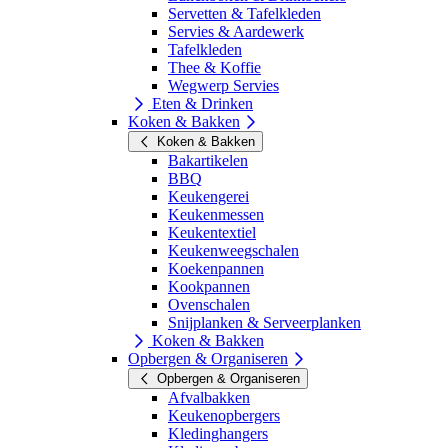
Servetten & Tafelkleden
Servies & Aardewerk
Tafelkleden
Thee & Koffie
Wegwerp Servies
Eten & Drinken
Koken & Bakken
Koken & Bakken
Bakartikelen
BBQ
Keukengerei
Keukenmessen
Keukentextiel
Keukenweegschalen
Koekenpannen
Kookpannen
Ovenschalen
Snijplanken & Serveerplanken
Koken & Bakken
Opbergen & Organiseren
Opbergen & Organiseren
Afvalbakken
Keukenopbergers
Kledinghangers