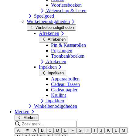
Voorleesboeken
Wetenschap & Leren
Speelgoed
Winkelbenodigdheden
Winkelbenodigdheden
Afrekenen
Afrekenen
Pin & Kassarollen
Prijstangen
Toonbankboeken
Afrekenen
Inpakken
Inpakken
Apparaatrollen
Cadeau Tassen
Cadeaupapier
Krullint
Inpakken
Winkelbenodigdheden
Merken
Merken
All
#
A
B
C
D
E
F
G
H
I
J
K
L
M