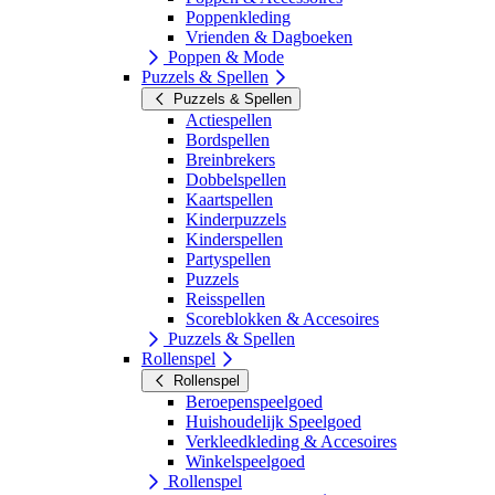
Poppenkleding
Vrienden & Dagboeken
Poppen & Mode
Puzzels & Spellen
Puzzels & Spellen
Actiespellen
Bordspellen
Breinbrekers
Dobbelspellen
Kaartspellen
Kinderpuzzels
Kinderspellen
Partyspellen
Puzzels
Reisspellen
Scoreblokken & Accesoires
Puzzels & Spellen
Rollenspel
Rollenspel
Beroepenspeelgoed
Huishoudelijk Speelgoed
Verkleedkleding & Accesoires
Winkelspeelgoed
Rollenspel