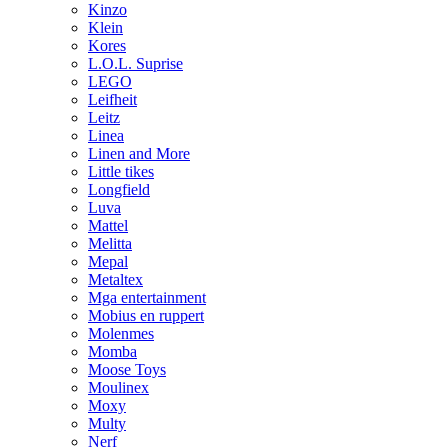
Kinzo
Klein
Kores
L.O.L. Suprise
LEGO
Leifheit
Leitz
Linea
Linen and More
Little tikes
Longfield
Luva
Mattel
Melitta
Mepal
Metaltex
Mga entertainment
Mobius en ruppert
Molenmes
Momba
Moose Toys
Moulinex
Moxy
Multy
Nerf