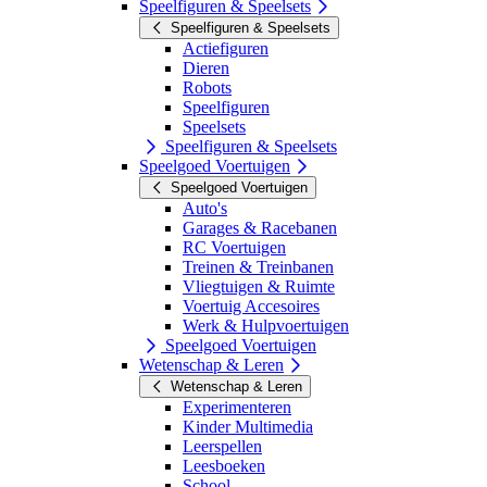
Speelfiguren & Speelsets
Speelfiguren & Speelsets
Actiefiguren
Dieren
Robots
Speelfiguren
Speelsets
Speelfiguren & Speelsets
Speelgoed Voertuigen
Speelgoed Voertuigen
Auto's
Garages & Racebanen
RC Voertuigen
Treinen & Treinbanen
Vliegtuigen & Ruimte
Voertuig Accesoires
Werk & Hulpvoertuigen
Speelgoed Voertuigen
Wetenschap & Leren
Wetenschap & Leren
Experimenteren
Kinder Multimedia
Leerspellen
Leesboeken
School