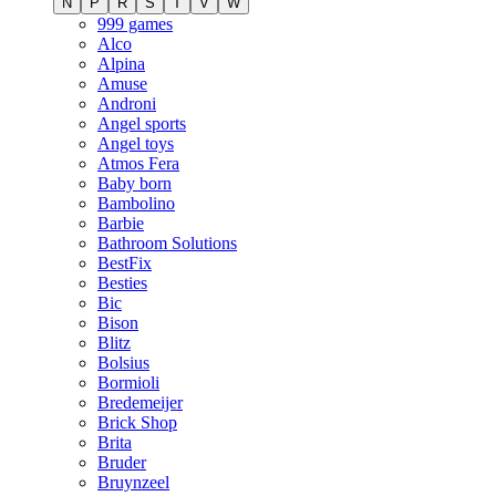
N
P
R
S
T
V
W
999 games
Alco
Alpina
Amuse
Androni
Angel sports
Angel toys
Atmos Fera
Baby born
Bambolino
Barbie
Bathroom Solutions
BestFix
Besties
Bic
Bison
Blitz
Bolsius
Bormioli
Bredemeijer
Brick Shop
Brita
Bruder
Bruynzeel