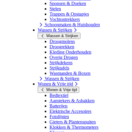
Sponsen & Doeken
Stelen
Trappen & Opstapjes
Vochtontrekkers
Schoonmaken & Huishouden
Wassen & Strijken
Wassen & Strijken
Droogmolens
Droogrekken
Kleding Onderhouden
Overig Drogen
Strijkdekens
Strijktafels
Wasmanden & Boxen
Wassen & Strijken
Wonen & Vrije tijd
Wonen & Vrije tijd
Bedtextiel
Aanstekers & Asbakken
Batterijen
Elektrische Accesoires
Fotolijsten
Gieters & Plantenspuiten
Klokken & Thermometers