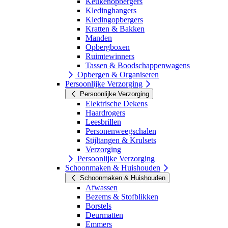
Keukenopbergers
Kledinghangers
Kledingopbergers
Kratten & Bakken
Manden
Opbergboxen
Ruimtewinners
Tassen & Boodschappenwagens
Opbergen & Organiseren
Persoonlijke Verzorging
Persoonlijke Verzorging
Elektrische Dekens
Haardrogers
Leesbrillen
Personenweegschalen
Stijltangen & Krulsets
Verzorging
Persoonlijke Verzorging
Schoonmaken & Huishouden
Schoonmaken & Huishouden
Afwassen
Bezems & Stofblikken
Borstels
Deurmatten
Emmers