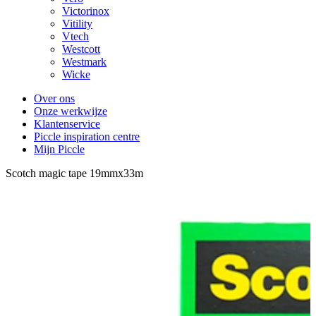
Victorinox
Vitility
Vtech
Westcott
Westmark
Wicke
Over ons
Onze werkwijze
Klantenservice
Piccle inspiration centre
Mijn Piccle
Scotch magic tape 19mmx33m