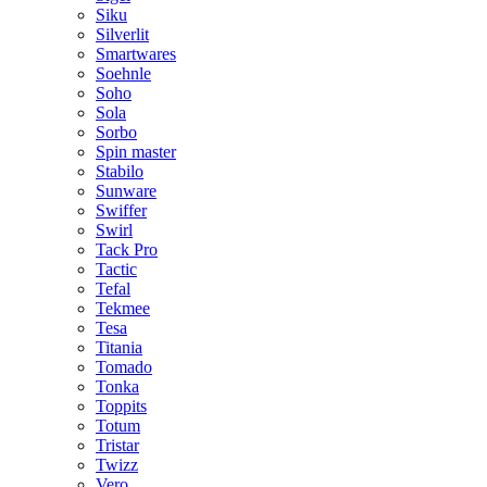
Siku
Silverlit
Smartwares
Soehnle
Soho
Sola
Sorbo
Spin master
Stabilo
Sunware
Swiffer
Swirl
Tack Pro
Tactic
Tefal
Tekmee
Tesa
Titania
Tomado
Tonka
Toppits
Totum
Tristar
Twizz
Vero