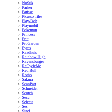
NoStik
Parker
Patisse
Picasso Tiles
Play-Doh
Playmobil
Pokemon
Princess
Pritt
ProGarden
Pyrex
Raadhuis
Rainbow High
Ravensburger
ReCycleMe
Red Bull
Rotho
Sakura
ScanPart
Schneider
Scotch
Secc
Selecta
Ses
Sigel