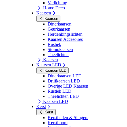
Verlichting
Home Deco
Kaarsen
Kaarsen
Dinerkaarsen
Geurkaarsen
Herdenkingslichten
Kaarsen Accesoires
Rustiek
Stompkaarsen
Theelichten
Kaarsen
Kaarsen LED
Kaarsen LED
Dinerkaarsen LED
Drijfkaarsen LED
Overige LED Kaarsen
Rustiek LED
Theelichten LED
Kaarsen LED
Kerst
Kerst
Kerstballen & Slingers
Kerstboom