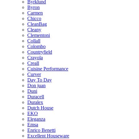
Byrklund
Byron
Carmen
Chicco
CleanBag
Cleany
Clementoni
Collall
Colombo
Countryfield
Crayola
Creall
Cuisine Performance
Curver
Day To Day
Don juan
Duni
Duracell
Duralex
Dutch House
EKO
Eleganza
Emsa
Enrico Benetti
Excellent Houseware