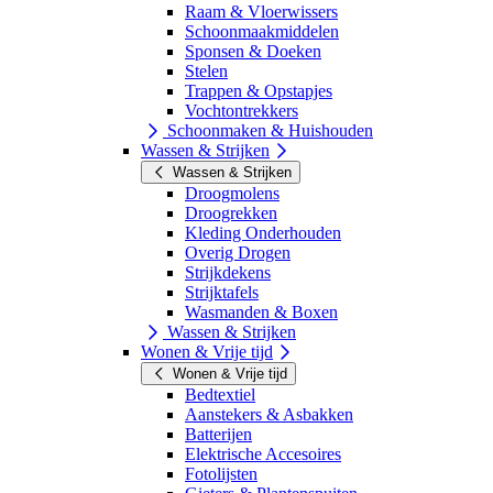
Raam & Vloerwissers
Schoonmaakmiddelen
Sponsen & Doeken
Stelen
Trappen & Opstapjes
Vochtontrekkers
Schoonmaken & Huishouden
Wassen & Strijken
Wassen & Strijken
Droogmolens
Droogrekken
Kleding Onderhouden
Overig Drogen
Strijkdekens
Strijktafels
Wasmanden & Boxen
Wassen & Strijken
Wonen & Vrije tijd
Wonen & Vrije tijd
Bedtextiel
Aanstekers & Asbakken
Batterijen
Elektrische Accesoires
Fotolijsten