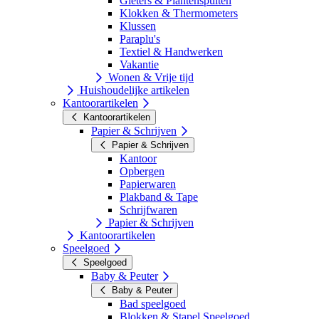
Gieters & Plantenspuiten
Klokken & Thermometers
Klussen
Paraplu's
Textiel & Handwerken
Vakantie
Wonen & Vrije tijd
Huishoudelijke artikelen
Kantoorartikelen
Kantoorartikelen
Papier & Schrijven
Papier & Schrijven
Kantoor
Opbergen
Papierwaren
Plakband & Tape
Schrijfwaren
Papier & Schrijven
Kantoorartikelen
Speelgoed
Speelgoed
Baby & Peuter
Baby & Peuter
Bad speelgoed
Blokken & Stapel Speelgoed