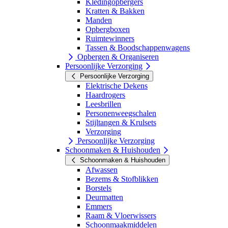
Kledingopbergers
Kratten & Bakken
Manden
Opbergboxen
Ruimtewinners
Tassen & Boodschappenwagens
Opbergen & Organiseren
Persoonlijke Verzorging
Persoonlijke Verzorging
Elektrische Dekens
Haardrogers
Leesbrillen
Personenweegschalen
Stijltangen & Krulsets
Verzorging
Persoonlijke Verzorging
Schoonmaken & Huishouden
Schoonmaken & Huishouden
Afwassen
Bezems & Stofblikken
Borstels
Deurmatten
Emmers
Raam & Vloerwissers
Schoonmaakmiddelen