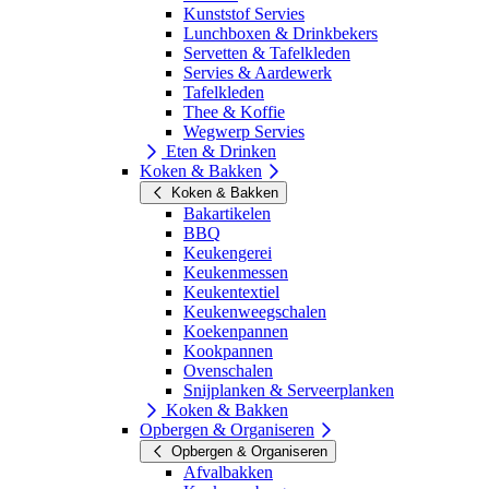
Kunststof Servies
Lunchboxen & Drinkbekers
Servetten & Tafelkleden
Servies & Aardewerk
Tafelkleden
Thee & Koffie
Wegwerp Servies
Eten & Drinken
Koken & Bakken
Koken & Bakken
Bakartikelen
BBQ
Keukengerei
Keukenmessen
Keukentextiel
Keukenweegschalen
Koekenpannen
Kookpannen
Ovenschalen
Snijplanken & Serveerplanken
Koken & Bakken
Opbergen & Organiseren
Opbergen & Organiseren
Afvalbakken