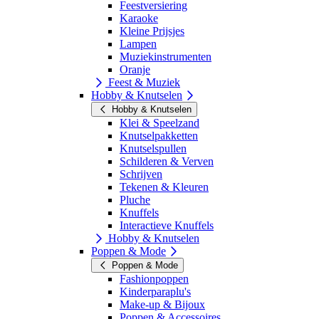
Feestversiering
Karaoke
Kleine Prijsjes
Lampen
Muziekinstrumenten
Oranje
Feest & Muziek
Hobby & Knutselen
Hobby & Knutselen
Klei & Speelzand
Knutselpakketten
Knutselspullen
Schilderen & Verven
Schrijven
Tekenen & Kleuren
Pluche
Knuffels
Interactieve Knuffels
Hobby & Knutselen
Poppen & Mode
Poppen & Mode
Fashionpoppen
Kinderparaplu's
Make-up & Bijoux
Poppen & Accessoires