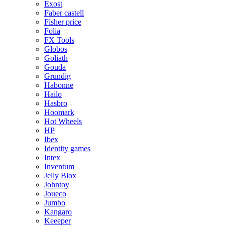
Exost
Faber castell
Fisher price
Folia
FX Tools
Globos
Goliath
Gouda
Grundig
Habonne
Hailo
Hasbro
Hoomark
Hot Wheels
HP
Ibex
Identity games
Intex
Inventum
Jelly Blox
Johntoy
Joueco
Jumbo
Kangaro
Keeeper