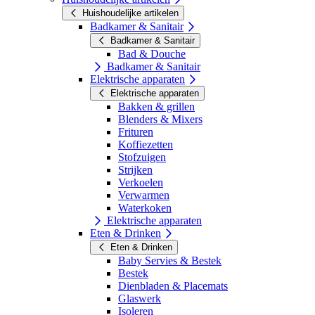
Huishoudelijke artikelen
Badkamer & Sanitair
Badkamer & Sanitair
Bad & Douche
Badkamer & Sanitair
Elektrische apparaten
Elektrische apparaten
Bakken & grillen
Blenders & Mixers
Frituren
Koffiezetten
Stofzuigen
Strijken
Verkoelen
Verwarmen
Waterkoken
Elektrische apparaten
Eten & Drinken
Eten & Drinken
Baby Servies & Bestek
Bestek
Dienbladen & Placemats
Glaswerk
Isoleren