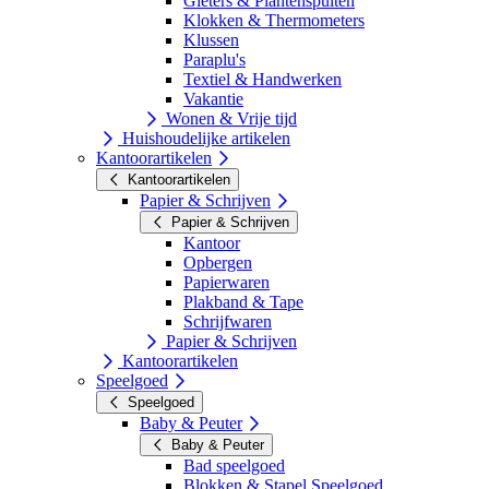
Gieters & Plantenspuiten
Klokken & Thermometers
Klussen
Paraplu's
Textiel & Handwerken
Vakantie
Wonen & Vrije tijd
Huishoudelijke artikelen
Kantoorartikelen
Kantoorartikelen
Papier & Schrijven
Papier & Schrijven
Kantoor
Opbergen
Papierwaren
Plakband & Tape
Schrijfwaren
Papier & Schrijven
Kantoorartikelen
Speelgoed
Speelgoed
Baby & Peuter
Baby & Peuter
Bad speelgoed
Blokken & Stapel Speelgoed