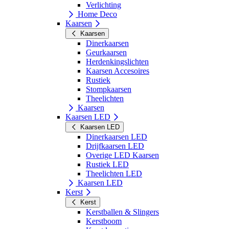
Verlichting
Home Deco
Kaarsen
Kaarsen
Dinerkaarsen
Geurkaarsen
Herdenkingslichten
Kaarsen Accesoires
Rustiek
Stompkaarsen
Theelichten
Kaarsen
Kaarsen LED
Kaarsen LED
Dinerkaarsen LED
Drijfkaarsen LED
Overige LED Kaarsen
Rustiek LED
Theelichten LED
Kaarsen LED
Kerst
Kerst
Kerstballen & Slingers
Kerstboom