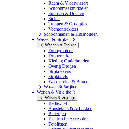
Raam & Vloerwissers
Schoonmaakmiddelen
Sponsen & Doeken
Stelen
Trappen & Opstapjes
Vochtontrekkers
Schoonmaken & Huishouden
Wassen & Strijken
Wassen & Strijken
Droogmolens
Droogrekken
Kleding Onderhouden
Overig Drogen
Strijkdekens
Strijktafels
Wasmanden & Boxen
Wassen & Strijken
Wonen & Vrije tijd
Wonen & Vrije tijd
Bedtextiel
Aanstekers & Asbakken
Batterijen
Elektrische Accesoires
Fotolijsten