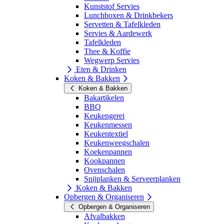
Kunststof Servies
Lunchboxen & Drinkbekers
Servetten & Tafelkleden
Servies & Aardewerk
Tafelkleden
Thee & Koffie
Wegwerp Servies
Eten & Drinken
Koken & Bakken
Koken & Bakken
Bakartikelen
BBQ
Keukengerei
Keukenmessen
Keukentextiel
Keukenweegschalen
Koekenpannen
Kookpannen
Ovenschalen
Snijplanken & Serveerplanken
Koken & Bakken
Opbergen & Organiseren
Opbergen & Organiseren
Afvalbakken