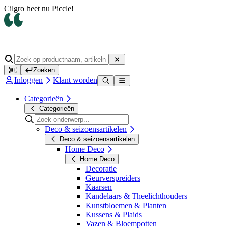
Cilgro heet nu Piccle!
Zoeken
Inloggen
Klant worden
Categorieën
Categorieën
Deco & seizoensartikelen
Deco & seizoensartikelen
Home Deco
Home Deco
Decoratie
Geurverspreiders
Kaarsen
Kandelaars & Theelichthouders
Kunstbloemen & Planten
Kussens & Plaids
Vazen & Bloempotten