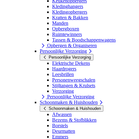
Keukenopbergers
Kledinghangers
Kledingopbergers
Kratten & Bakken
Manden
Opbergboxen
Ruimtewinners
Tassen & Boodschappenwagens
Opbergen & Organiseren
Persoonlijke Verzorging
Persoonlijke Verzorging
Elektrische Dekens
Haardrogers
Leesbrillen
Personenweegschalen
Stijltangen & Krulsets
Verzorging
Persoonlijke Verzorging
Schoonmaken & Huishouden
Schoonmaken & Huishouden
Afwassen
Bezems & Stofblikken
Borstels
Deurmatten
Emmers