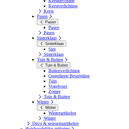
Kerstdecoratie
Kerstverlichting
Kerst
Pasen
Pasen
Pasen
Pasen
Sinterklaas
Sinterklaas
Sint
Sinterklaas
Tuin & Buiten
Tuin & Buiten
Buitenverlichting
Ongedierte Bestrijding
Tuin
Vogelvoer
Zomer
Tuin & Buiten
Winter
Winter
Winterartikelen
Winter
Deco & seizoensartikelen
Huishoudelijke artikelen