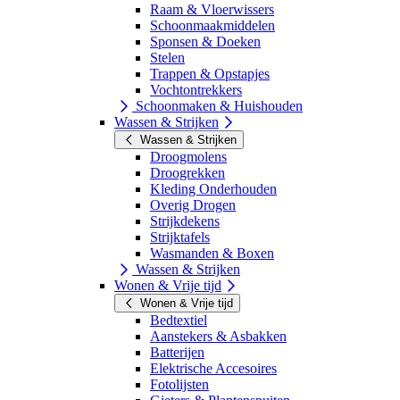
Raam & Vloerwissers
Schoonmaakmiddelen
Sponsen & Doeken
Stelen
Trappen & Opstapjes
Vochtontrekkers
Schoonmaken & Huishouden
Wassen & Strijken
Wassen & Strijken
Droogmolens
Droogrekken
Kleding Onderhouden
Overig Drogen
Strijkdekens
Strijktafels
Wasmanden & Boxen
Wassen & Strijken
Wonen & Vrije tijd
Wonen & Vrije tijd
Bedtextiel
Aanstekers & Asbakken
Batterijen
Elektrische Accesoires
Fotolijsten