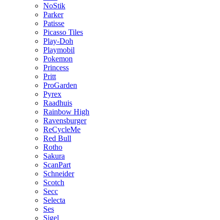
NoStik
Parker
Patisse
Picasso Tiles
Play-Doh
Playmobil
Pokemon
Princess
Pritt
ProGarden
Pyrex
Raadhuis
Rainbow High
Ravensburger
ReCycleMe
Red Bull
Rotho
Sakura
ScanPart
Schneider
Scotch
Secc
Selecta
Ses
Sigel