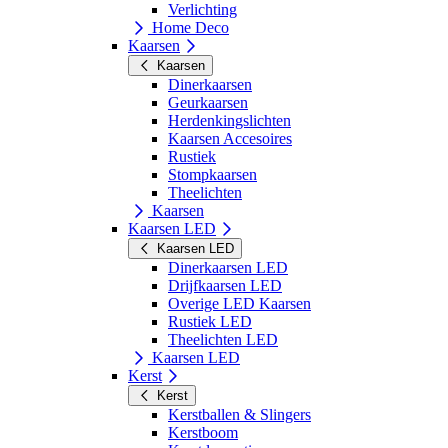
Verlichting
Home Deco
Kaarsen
Kaarsen
Dinerkaarsen
Geurkaarsen
Herdenkingslichten
Kaarsen Accesoires
Rustiek
Stompkaarsen
Theelichten
Kaarsen
Kaarsen LED
Kaarsen LED
Dinerkaarsen LED
Drijfkaarsen LED
Overige LED Kaarsen
Rustiek LED
Theelichten LED
Kaarsen LED
Kerst
Kerst
Kerstballen & Slingers
Kerstboom