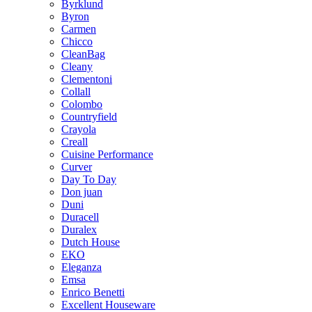
Byrklund
Byron
Carmen
Chicco
CleanBag
Cleany
Clementoni
Collall
Colombo
Countryfield
Crayola
Creall
Cuisine Performance
Curver
Day To Day
Don juan
Duni
Duracell
Duralex
Dutch House
EKO
Eleganza
Emsa
Enrico Benetti
Excellent Houseware