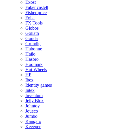
Exost
Faber castell
Fisher price
Folia
FX Tools
Globos
Goliath
Gouda
Grundig
Habonne
Hailo
Hasbro
Hoomark
Hot Wheels
HP
Ibex
Identity games
Intex
Inventum
Jelly Blox
Johntoy
Joueco
Jumbo
Kangaro
Keeeper