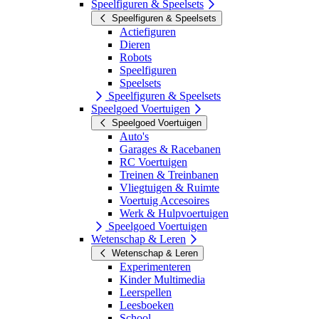
Speelfiguren & Speelsets
Speelfiguren & Speelsets
Actiefiguren
Dieren
Robots
Speelfiguren
Speelsets
Speelfiguren & Speelsets
Speelgoed Voertuigen
Speelgoed Voertuigen
Auto's
Garages & Racebanen
RC Voertuigen
Treinen & Treinbanen
Vliegtuigen & Ruimte
Voertuig Accesoires
Werk & Hulpvoertuigen
Speelgoed Voertuigen
Wetenschap & Leren
Wetenschap & Leren
Experimenteren
Kinder Multimedia
Leerspellen
Leesboeken
School