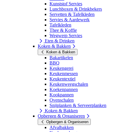
Kunststof Servies
Lunchboxen & Drinkbekers
Servetten & Tafelkleden
Servies & Aardewerk
Tafelkleden
Thee & Koffie
Wegwerp Servies
Eten & Drinken
Koken & Bakken
Koken & Bakken
Bakartikelen
BBQ
Keukengerei
Keukenmessen
Keukentextiel
Keukenweegschalen
Koekenpannen
Kookpannen
Ovenschalen
Snijplanken & Serveerplanken
Koken & Bakken
Opbergen & Organiseren
Opbergen & Organiseren
Afvalbakken