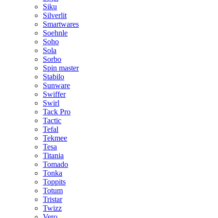
Siku
Silverlit
Smartwares
Soehnle
Soho
Sola
Sorbo
Spin master
Stabilo
Sunware
Swiffer
Swirl
Tack Pro
Tactic
Tefal
Tekmee
Tesa
Titania
Tomado
Tonka
Toppits
Totum
Tristar
Twizz
Vero