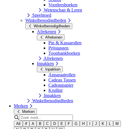
Voorleesboeken
Wetenschap & Leren
Speelgoed
Winkelbenodigdheden
Winkelbenodigdheden
Afrekenen
Afrekenen
Pin & Kassarollen
Prijstangen
Toonbankboeken
Afrekenen
Inpakken
Inpakken
Apparaatrollen
Cadeau Tassen
Cadeaupapier
Krullint
Inpakken
Winkelbenodigdheden
Merken
Merken
All
#
A
B
C
D
E
F
G
H
I
J
K
L
M