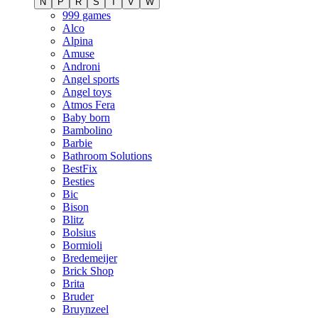
N
P
R
S
T
V
W
999 games
Alco
Alpina
Amuse
Androni
Angel sports
Angel toys
Atmos Fera
Baby born
Bambolino
Barbie
Bathroom Solutions
BestFix
Besties
Bic
Bison
Blitz
Bolsius
Bormioli
Bredemeijer
Brick Shop
Brita
Bruder
Bruynzeel