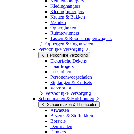
Keukenopbergers
Kledinghangers
Kledingopbergers
Kratten & Bakken
Manden
Opbergboxen
Ruimtewinners
Tassen & Boodschappenwagens
Opbergen & Organiseren
Persoonlijke Verzorging
Persoonlijke Verzorging
Elektrische Dekens
Haardrogers
Leesbrillen
Personenweegschalen
Stijltangen & Krulsets
Verzorging
Persoonlijke Verzorging
Schoonmaken & Huishouden
Schoonmaken & Huishouden
Afwassen
Bezems & Stofblikken
Borstels
Deurmatten
Emmers