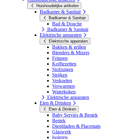
Huishoudelijke artikelen
Badkamer & Sanitair
Badkamer & Sanitair
Bad & Douche
Badkamer & Sanitair
Elektrische apparaten
Elektrische apparaten
Bakken & grillen
Blenders & Mixers
Frituren
Koffiezetten
Stofzuigen
Strijken
Verkoelen
Verwarmen
Waterkoken
Elektrische apparaten
Eten & Drinken
Eten & Drinken
Baby Servies & Bestek
Bestek
Dienbladen & Placemats
Glaswerk
Isoleren