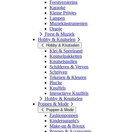
Feestversiering
Karaoke
Kleine Prijsjes
Lampen
Muziekinstrumenten
Oranje
Feest & Muziek
Hobby & Knutselen
Hobby & Knutselen
Klei & Speelzand
Knutselpakketten
Knutselspullen
Schilderen & Verven
Schrijven
Tekenen & Kleuren
Pluche
Knuffels
Interactieve Knuffels
Hobby & Knutselen
Poppen & Mode
Poppen & Mode
Fashionpoppen
Kinderparaplu's
Make-up & Bijoux
Poppen & Accessoires