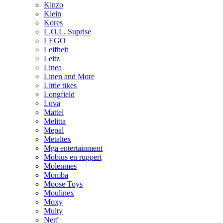
Kinzo
Klein
Kores
L.O.L. Suprise
LEGO
Leifheit
Leitz
Linea
Linen and More
Little tikes
Longfield
Luva
Mattel
Melitta
Mepal
Metaltex
Mga entertainment
Mobius en ruppert
Molenmes
Momba
Moose Toys
Moulinex
Moxy
Multy
Nerf