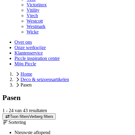
Victorinox
Vitility
Vtech
Westcott
Westmark
Wicke
Over ons
Onze werkwijze
Klantenservice
Piccle inspiration centre
Mijn Piccle
Home
Deco & seizoensartikelen
Pasen
Pasen
1
-
24
van
43
resultaten
Toon filters
Verberg filters
Sortering
Nieuwste aflopend