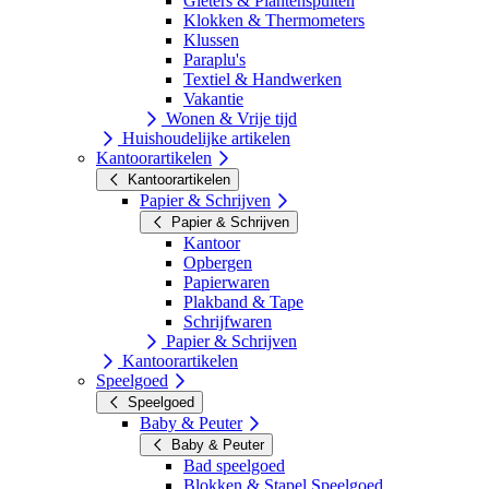
Gieters & Plantenspuiten
Klokken & Thermometers
Klussen
Paraplu's
Textiel & Handwerken
Vakantie
Wonen & Vrije tijd
Huishoudelijke artikelen
Kantoorartikelen
Kantoorartikelen
Papier & Schrijven
Papier & Schrijven
Kantoor
Opbergen
Papierwaren
Plakband & Tape
Schrijfwaren
Papier & Schrijven
Kantoorartikelen
Speelgoed
Speelgoed
Baby & Peuter
Baby & Peuter
Bad speelgoed
Blokken & Stapel Speelgoed