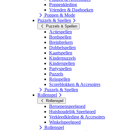
Poppenkleding
Vrienden & Dagboeken
Poppen & Mode
Puzzels & Spellen
Puzzels & Spellen
Actiespellen
Bordspellen
Breinbrekers
Dobbelspellen
Kaartspellen
Kinderpuzzels
Kinderspellen
Partyspellen
Puzzels
Reisspellen
Scoreblokken & Accesoires
Puzzels & Spellen
Rollenspel
Rollenspel
Beroepenspeelgoed
Huishoudelijk Speelgoed
Verkleedkleding & Accesoires
Winkelspeelgoed
Rollenspel