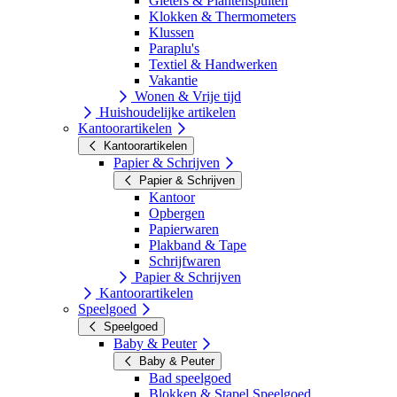
Gieters & Plantenspuiten
Klokken & Thermometers
Klussen
Paraplu's
Textiel & Handwerken
Vakantie
Wonen & Vrije tijd
Huishoudelijke artikelen
Kantoorartikelen
Kantoorartikelen
Papier & Schrijven
Papier & Schrijven
Kantoor
Opbergen
Papierwaren
Plakband & Tape
Schrijfwaren
Papier & Schrijven
Kantoorartikelen
Speelgoed
Speelgoed
Baby & Peuter
Baby & Peuter
Bad speelgoed
Blokken & Stapel Speelgoed