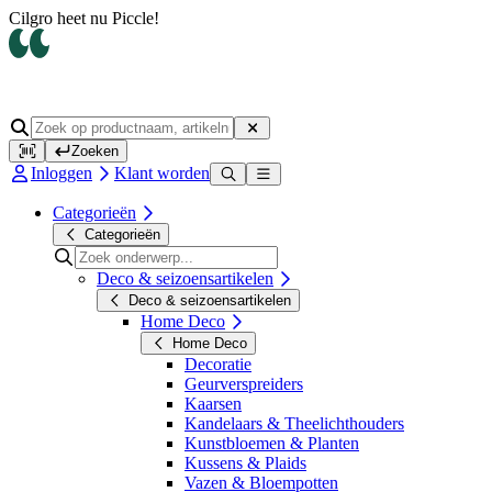
Cilgro heet nu Piccle!
Zoeken
Inloggen
Klant worden
Categorieën
Categorieën
Deco & seizoensartikelen
Deco & seizoensartikelen
Home Deco
Home Deco
Decoratie
Geurverspreiders
Kaarsen
Kandelaars & Theelichthouders
Kunstbloemen & Planten
Kussens & Plaids
Vazen & Bloempotten