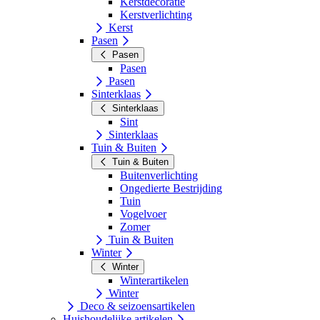
Kerstdecoratie
Kerstverlichting
Kerst
Pasen
Pasen
Pasen
Pasen
Sinterklaas
Sinterklaas
Sint
Sinterklaas
Tuin & Buiten
Tuin & Buiten
Buitenverlichting
Ongedierte Bestrijding
Tuin
Vogelvoer
Zomer
Tuin & Buiten
Winter
Winter
Winterartikelen
Winter
Deco & seizoensartikelen
Huishoudelijke artikelen