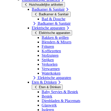
Huishoudelijke artikelen
Badkamer & Sanitair
Badkamer & Sanitair
Bad & Douche
Badkamer & Sanitair
Elektrische apparaten
Elektrische apparaten
Bakken & grillen
Blenders & Mixers
Frituren
Koffiezetten
Stofzuigen
Strijken
Verkoelen
Verwarmen
Waterkoken
Elektrische apparaten
Eten & Drinken
Eten & Drinken
Baby Servies & Bestek
Bestek
Dienbladen & Placemats
Glaswerk
Isoleren