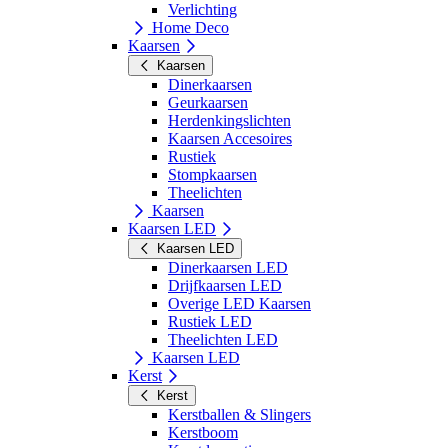
Verlichting
Home Deco
Kaarsen
Kaarsen
Dinerkaarsen
Geurkaarsen
Herdenkingslichten
Kaarsen Accesoires
Rustiek
Stompkaarsen
Theelichten
Kaarsen
Kaarsen LED
Kaarsen LED
Dinerkaarsen LED
Drijfkaarsen LED
Overige LED Kaarsen
Rustiek LED
Theelichten LED
Kaarsen LED
Kerst
Kerst
Kerstballen & Slingers
Kerstboom