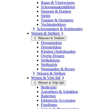
Raam & Vloerwissers
Schoonmaakmiddelen
Sponsen & Doeken
Stelen
Trappen & Opstapjes
Vochtontrekkers
Schoonmaken & Huishouden
Wassen & Strijken
Wassen & Strijken
Droogmolens
Droogrekken
Kleding Onderhouden
Overig Drogen
Strijkdekens
Strijktafels
Wasmanden & Boxen
Wassen & Strijken
Wonen & Vrije tijd
Wonen & Vrije tijd
Bedtextiel
Aanstekers & Asbakken
Batterijen
Elektrische Accesoires
Fotolijsten