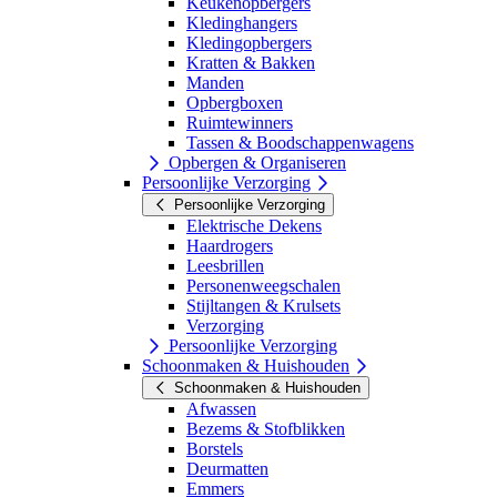
Keukenopbergers
Kledinghangers
Kledingopbergers
Kratten & Bakken
Manden
Opbergboxen
Ruimtewinners
Tassen & Boodschappenwagens
Opbergen & Organiseren
Persoonlijke Verzorging
Persoonlijke Verzorging
Elektrische Dekens
Haardrogers
Leesbrillen
Personenweegschalen
Stijltangen & Krulsets
Verzorging
Persoonlijke Verzorging
Schoonmaken & Huishouden
Schoonmaken & Huishouden
Afwassen
Bezems & Stofblikken
Borstels
Deurmatten
Emmers