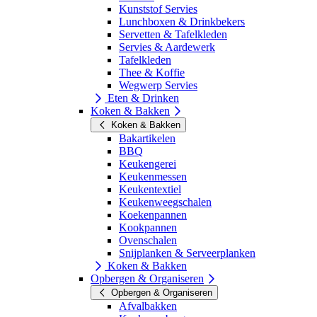
Kunststof Servies
Lunchboxen & Drinkbekers
Servetten & Tafelkleden
Servies & Aardewerk
Tafelkleden
Thee & Koffie
Wegwerp Servies
Eten & Drinken
Koken & Bakken
Koken & Bakken
Bakartikelen
BBQ
Keukengerei
Keukenmessen
Keukentextiel
Keukenweegschalen
Koekenpannen
Kookpannen
Ovenschalen
Snijplanken & Serveerplanken
Koken & Bakken
Opbergen & Organiseren
Opbergen & Organiseren
Afvalbakken