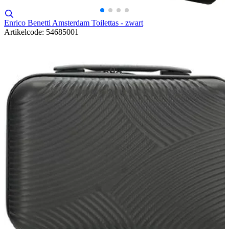
Enrico Benetti Amsterdam Toilettas - zwart
Artikelcode: 54685001