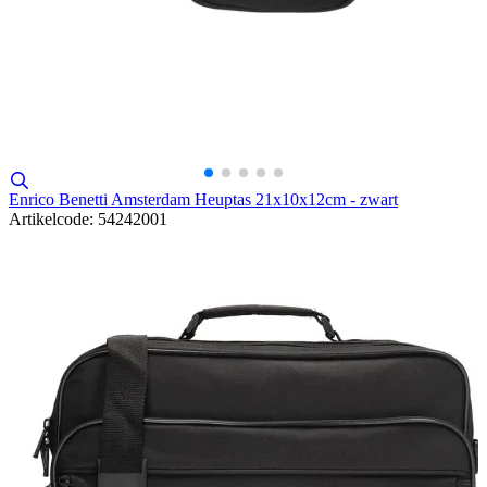
Enrico Benetti Amsterdam Heuptas 21x10x12cm - zwart
Artikelcode: 54242001