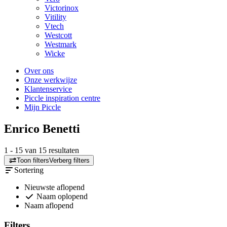
Victorinox
Vitility
Vtech
Westcott
Westmark
Wicke
Over ons
Onze werkwijze
Klantenservice
Piccle inspiration centre
Mijn Piccle
Enrico Benetti
1
-
15
van
15
resultaten
Toon filters
Verberg filters
Sortering
Nieuwste aflopend
Naam oplopend
Naam aflopend
Filters