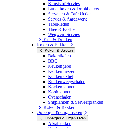
Kunststof Servies
Lunchboxen & Drinkbekers
Servetten & Tafelkleden
Servies & Aardewerk
Tafelkleden
Thee & Koffie
Wegwerp Servies
Eten & Drinken
Koken & Bakken
Koken & Bakken
Bakartikelen
BBQ
Keukengerei
Keukenmessen
Keukentextiel
Keukenweegschalen
Koekenpannen
Kookpannen
Ovenschalen
Snijplanken & Serveerplanken
Koken & Bakken
Opbergen & Organiseren
Opbergen & Organiseren
Afvalbakken