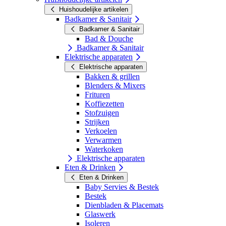
Huishoudelijke artikelen
Badkamer & Sanitair
Badkamer & Sanitair
Bad & Douche
Badkamer & Sanitair
Elektrische apparaten
Elektrische apparaten
Bakken & grillen
Blenders & Mixers
Frituren
Koffiezetten
Stofzuigen
Strijken
Verkoelen
Verwarmen
Waterkoken
Elektrische apparaten
Eten & Drinken
Eten & Drinken
Baby Servies & Bestek
Bestek
Dienbladen & Placemats
Glaswerk
Isoleren