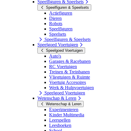
Speelfiguren & Speelsets
Speelfiguren & Speelsets
Actiefiguren
Dieren
Robots
Speelfiguren
Speelsets
Speelfiguren & Speelsets
Speelgoed Voertuigen
Speelgoed Voertuigen
Auto's
Garages & Racebanen
RC Voertuigen
Treinen & Treinbanen
Vliegtuigen & Ruimte
Voertuig Accesoires
Werk & Hulpvoertuigen
Speelgoed Voertuigen
Wetenschap & Leren
Wetenschap & Leren
Experimenteren
Kinder Multimedia
Leerspellen
Leesboeken
School