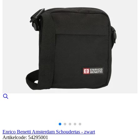
Enrico Benetti Amsterdam Schoudertas - zwart
Artikelcode: 54295001