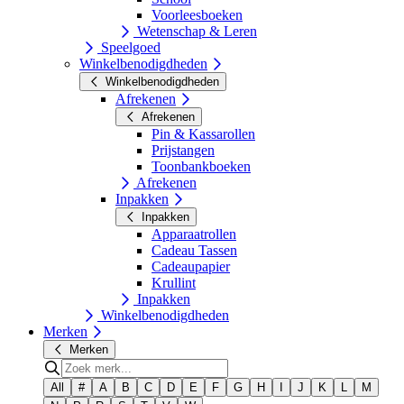
Voorleesboeken
Wetenschap & Leren
Speelgoed
Winkelbenodigdheden
Winkelbenodigdheden
Afrekenen
Afrekenen
Pin & Kassarollen
Prijstangen
Toonbankboeken
Afrekenen
Inpakken
Inpakken
Apparaatrollen
Cadeau Tassen
Cadeaupapier
Krullint
Inpakken
Winkelbenodigdheden
Merken
Merken
All
#
A
B
C
D
E
F
G
H
I
J
K
L
M