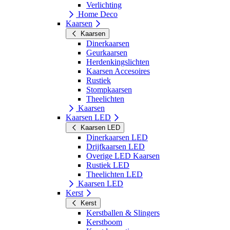
Verlichting
Home Deco
Kaarsen
Kaarsen
Dinerkaarsen
Geurkaarsen
Herdenkingslichten
Kaarsen Accesoires
Rustiek
Stompkaarsen
Theelichten
Kaarsen
Kaarsen LED
Kaarsen LED
Dinerkaarsen LED
Drijfkaarsen LED
Overige LED Kaarsen
Rustiek LED
Theelichten LED
Kaarsen LED
Kerst
Kerst
Kerstballen & Slingers
Kerstboom