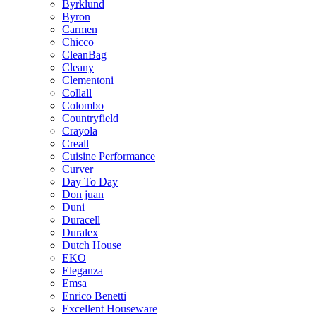
Byrklund
Byron
Carmen
Chicco
CleanBag
Cleany
Clementoni
Collall
Colombo
Countryfield
Crayola
Creall
Cuisine Performance
Curver
Day To Day
Don juan
Duni
Duracell
Duralex
Dutch House
EKO
Eleganza
Emsa
Enrico Benetti
Excellent Houseware