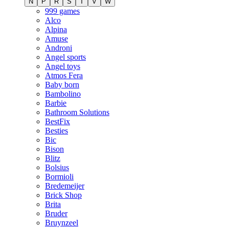
N
P
R
S
T
V
W
999 games
Alco
Alpina
Amuse
Androni
Angel sports
Angel toys
Atmos Fera
Baby born
Bambolino
Barbie
Bathroom Solutions
BestFix
Besties
Bic
Bison
Blitz
Bolsius
Bormioli
Bredemeijer
Brick Shop
Brita
Bruder
Bruynzeel