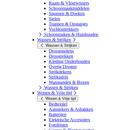
Raam & Vloerwissers
Schoonmaakmiddelen
Sponsen & Doeken
Stelen
Trappen & Opstapjes
Vochtontrekkers
Schoonmaken & Huishouden
Wassen & Strijken
Wassen & Strijken
Droogmolens
Droogrekken
Kleding Onderhouden
Overig Drogen
Strijkdekens
Strijktafels
Wasmanden & Boxen
Wassen & Strijken
Wonen & Vrije tijd
Wonen & Vrije tijd
Bedtextiel
Aanstekers & Asbakken
Batterijen
Elektrische Accesoires
Fotolijsten