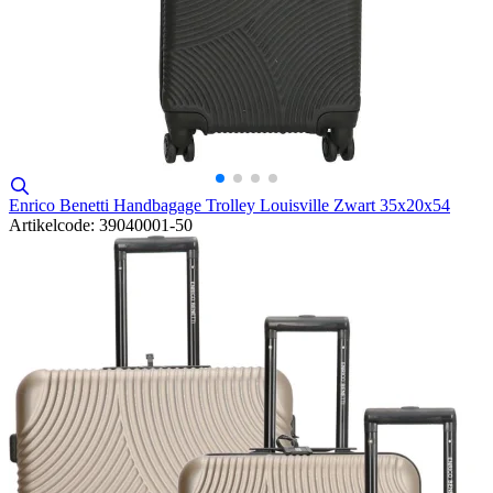
Enrico Benetti Handbagage Trolley Louisville Zwart 35x20x54
Artikelcode: 39040001-50