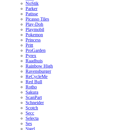
NoStik
Parker
Patisse
Picasso Tiles
Play-Doh
Playmobil
Pokemon
Princess
Pritt
ProGarden
Pyrex
Raadhuis
Rainbow High
Ravensburger
ReCycleMe
Red Bull
Rotho
Sakura
ScanPart
Schneider
Scotch
Secc
Selecta
Ses
Sigel