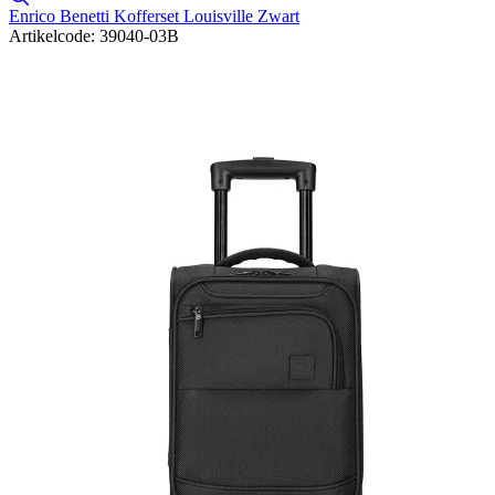
Enrico Benetti Kofferset Louisville Zwart
Artikelcode: 39040-03B