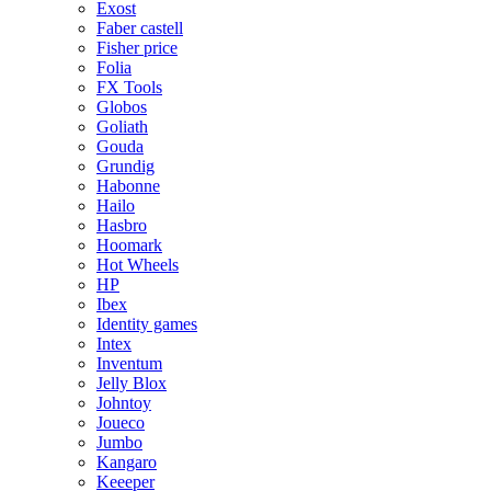
Exost
Faber castell
Fisher price
Folia
FX Tools
Globos
Goliath
Gouda
Grundig
Habonne
Hailo
Hasbro
Hoomark
Hot Wheels
HP
Ibex
Identity games
Intex
Inventum
Jelly Blox
Johntoy
Joueco
Jumbo
Kangaro
Keeeper