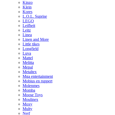
Kinzo
Klein
Kores
L.O.L. Suprise
LEGO
Leifheit
Leitz
Linea
Linen and More
Little tikes
Longfield
Luva
Mattel
Melitta
Mepal
Metaltex
Mga entertainment
Mobius en ruppert
Molenmes
Momba
Moose Toys
Moulinex
Moxy
Multy
Nerf