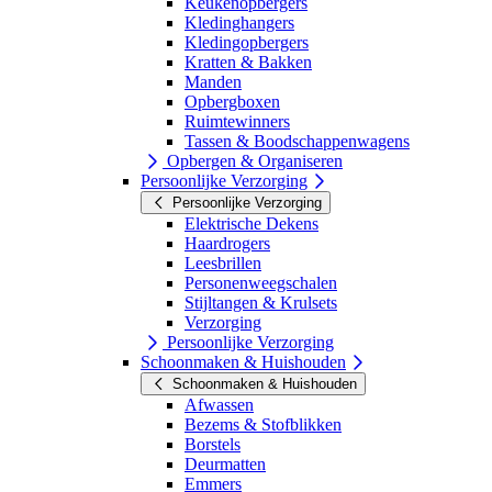
Keukenopbergers
Kledinghangers
Kledingopbergers
Kratten & Bakken
Manden
Opbergboxen
Ruimtewinners
Tassen & Boodschappenwagens
Opbergen & Organiseren
Persoonlijke Verzorging
Persoonlijke Verzorging
Elektrische Dekens
Haardrogers
Leesbrillen
Personenweegschalen
Stijltangen & Krulsets
Verzorging
Persoonlijke Verzorging
Schoonmaken & Huishouden
Schoonmaken & Huishouden
Afwassen
Bezems & Stofblikken
Borstels
Deurmatten
Emmers