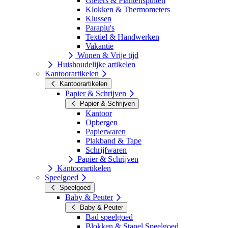
Gieters & Plantenspuiten
Klokken & Thermometers
Klussen
Paraplu's
Textiel & Handwerken
Vakantie
Wonen & Vrije tijd
Huishoudelijke artikelen
Kantoorartikelen
Kantoorartikelen
Papier & Schrijven
Papier & Schrijven
Kantoor
Opbergen
Papierwaren
Plakband & Tape
Schrijfwaren
Papier & Schrijven
Kantoorartikelen
Speelgoed
Speelgoed
Baby & Peuter
Baby & Peuter
Bad speelgoed
Blokken & Stapel Speelgoed