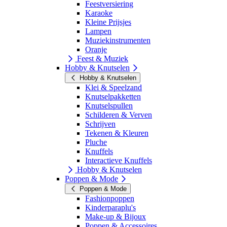
Feestversiering
Karaoke
Kleine Prijsjes
Lampen
Muziekinstrumenten
Oranje
Feest & Muziek
Hobby & Knutselen
Hobby & Knutselen
Klei & Speelzand
Knutselpakketten
Knutselspullen
Schilderen & Verven
Schrijven
Tekenen & Kleuren
Pluche
Knuffels
Interactieve Knuffels
Hobby & Knutselen
Poppen & Mode
Poppen & Mode
Fashionpoppen
Kinderparaplu's
Make-up & Bijoux
Poppen & Accessoires