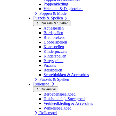
Poppenkleding
Vrienden & Dagboeken
Poppen & Mode
Puzzels & Spellen
Puzzels & Spellen
Actiespellen
Bordspellen
Breinbrekers
Dobbelspellen
Kaartspellen
Kinderpuzzels
Kinderspellen
Partyspellen
Puzzels
Reisspellen
Scoreblokken & Accesoires
Puzzels & Spellen
Rollenspel
Rollenspel
Beroepenspeelgoed
Huishoudelijk Speelgoed
Verkleedkleding & Accesoires
Winkelspeelgoed
Rollenspel