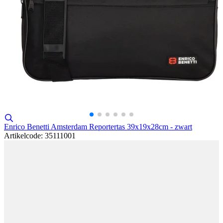
Enrico Benetti Amsterdam Reportertas 39x19x28cm - zwart
Artikelcode: 35111001