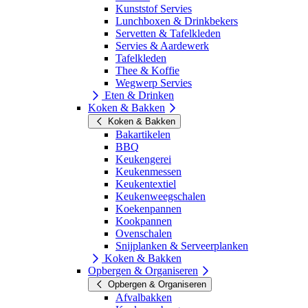
Kunststof Servies
Lunchboxen & Drinkbekers
Servetten & Tafelkleden
Servies & Aardewerk
Tafelkleden
Thee & Koffie
Wegwerp Servies
Eten & Drinken
Koken & Bakken
Koken & Bakken
Bakartikelen
BBQ
Keukengerei
Keukenmessen
Keukentextiel
Keukenweegschalen
Koekenpannen
Kookpannen
Ovenschalen
Snijplanken & Serveerplanken
Koken & Bakken
Opbergen & Organiseren
Opbergen & Organiseren
Afvalbakken