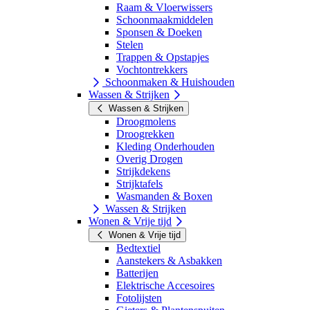
Raam & Vloerwissers
Schoonmaakmiddelen
Sponsen & Doeken
Stelen
Trappen & Opstapjes
Vochtontrekkers
Schoonmaken & Huishouden
Wassen & Strijken
Wassen & Strijken
Droogmolens
Droogrekken
Kleding Onderhouden
Overig Drogen
Strijkdekens
Strijktafels
Wasmanden & Boxen
Wassen & Strijken
Wonen & Vrije tijd
Wonen & Vrije tijd
Bedtextiel
Aanstekers & Asbakken
Batterijen
Elektrische Accesoires
Fotolijsten