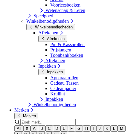
Voorleesboeken
Wetenschap & Leren
Speelgoed
Winkelbenodigdheden
Winkelbenodigdheden
Afrekenen
Afrekenen
Pin & Kassarollen
Prijstangen
Toonbankboeken
Afrekenen
Inpakken
Inpakken
Apparaatrollen
Cadeau Tassen
Cadeaupapier
Krullint
Inpakken
Winkelbenodigdheden
Merken
Merken
All
#
A
B
C
D
E
F
G
H
I
J
K
L
M