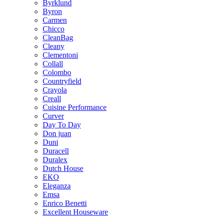
Byrklund
Byron
Carmen
Chicco
CleanBag
Cleany
Clementoni
Collall
Colombo
Countryfield
Crayola
Creall
Cuisine Performance
Curver
Day To Day
Don juan
Duni
Duracell
Duralex
Dutch House
EKO
Eleganza
Emsa
Enrico Benetti
Excellent Houseware