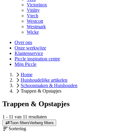
Victorinox
Vitility
Vtech
Westcott
Westmark
Wicke
Over ons
Onze werkwijze
Klantenservice
Piccle inspiration centre
Mijn Piccle
Home
Huishoudelijke artikelen
Schoonmaken & Huishouden
Trappen & Opstapjes
Trappen & Opstapjes
1
-
11
van
11
resultaten
Toon filters
Verberg filters
Sortering