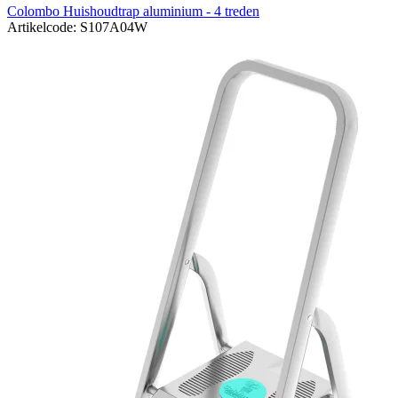
Colombo Huishoudtrap aluminium - 4 treden
Artikelcode: S107A04W