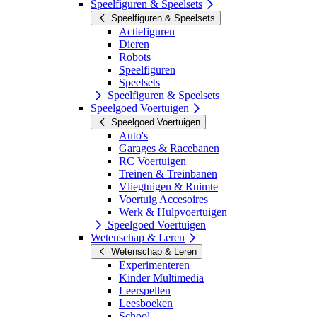
Speelfiguren & Speelsets
Speelfiguren & Speelsets
Actiefiguren
Dieren
Robots
Speelfiguren
Speelsets
Speelfiguren & Speelsets
Speelgoed Voertuigen
Speelgoed Voertuigen
Auto's
Garages & Racebanen
RC Voertuigen
Treinen & Treinbanen
Vliegtuigen & Ruimte
Voertuig Accesoires
Werk & Hulpvoertuigen
Speelgoed Voertuigen
Wetenschap & Leren
Wetenschap & Leren
Experimenteren
Kinder Multimedia
Leerspellen
Leesboeken
School