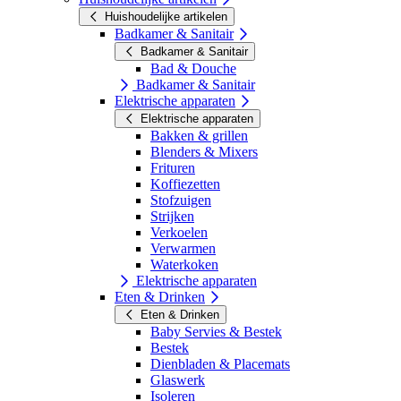
Huishoudelijke artikelen
Badkamer & Sanitair
Badkamer & Sanitair
Bad & Douche
Badkamer & Sanitair
Elektrische apparaten
Elektrische apparaten
Bakken & grillen
Blenders & Mixers
Frituren
Koffiezetten
Stofzuigen
Strijken
Verkoelen
Verwarmen
Waterkoken
Elektrische apparaten
Eten & Drinken
Eten & Drinken
Baby Servies & Bestek
Bestek
Dienbladen & Placemats
Glaswerk
Isoleren