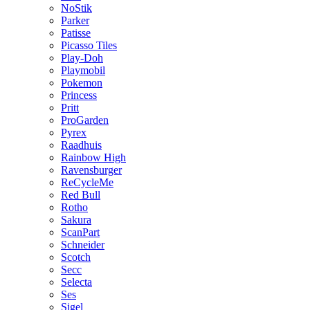
NoStik
Parker
Patisse
Picasso Tiles
Play-Doh
Playmobil
Pokemon
Princess
Pritt
ProGarden
Pyrex
Raadhuis
Rainbow High
Ravensburger
ReCycleMe
Red Bull
Rotho
Sakura
ScanPart
Schneider
Scotch
Secc
Selecta
Ses
Sigel