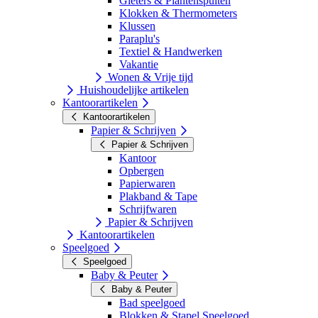
Gieters & Plantenspuiten
Klokken & Thermometers
Klussen
Paraplu's
Textiel & Handwerken
Vakantie
Wonen & Vrije tijd
Huishoudelijke artikelen
Kantoorartikelen
Kantoorartikelen
Papier & Schrijven
Papier & Schrijven
Kantoor
Opbergen
Papierwaren
Plakband & Tape
Schrijfwaren
Papier & Schrijven
Kantoorartikelen
Speelgoed
Speelgoed
Baby & Peuter
Baby & Peuter
Bad speelgoed
Blokken & Stapel Speelgoed