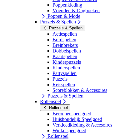
Poppenkleding
Vrienden & Dagboeken
Poppen & Mode
Puzzels & Spellen
Puzzels & Spellen
Actiespellen
Bordspellen
Breinbrekers
Dobbelspellen
Kaartspellen
Kinderpuzzels
Kinderspellen
Partyspellen
Puzzels
Reisspellen
Scoreblokken & Accesoires
Puzzels & Spellen
Rollenspel
Rollenspel
Beroepenspeelgoed
Huishoudelijk Speelgoed
Verkleedkleding & Accesoires
Winkelspeelgoed
Rollenspel