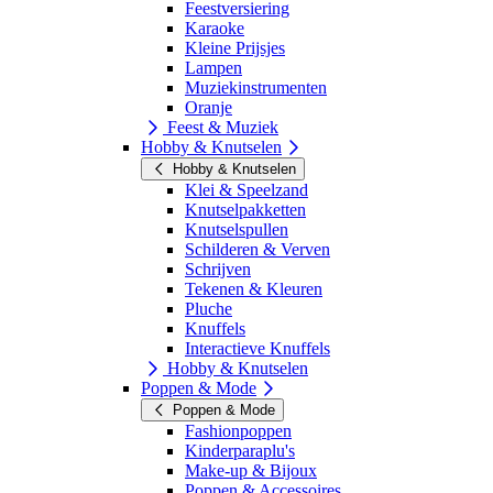
Feestversiering
Karaoke
Kleine Prijsjes
Lampen
Muziekinstrumenten
Oranje
Feest & Muziek
Hobby & Knutselen
Hobby & Knutselen
Klei & Speelzand
Knutselpakketten
Knutselspullen
Schilderen & Verven
Schrijven
Tekenen & Kleuren
Pluche
Knuffels
Interactieve Knuffels
Hobby & Knutselen
Poppen & Mode
Poppen & Mode
Fashionpoppen
Kinderparaplu's
Make-up & Bijoux
Poppen & Accessoires