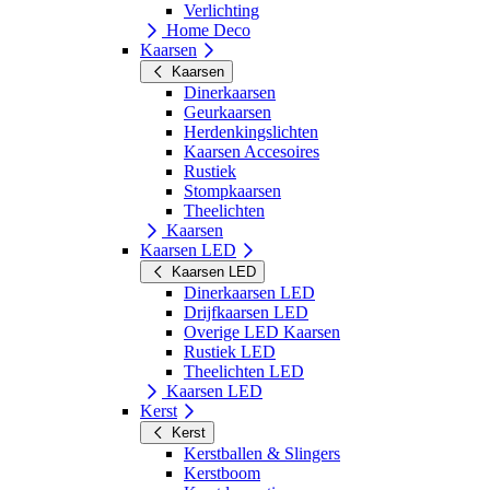
Verlichting
Home Deco
Kaarsen
Kaarsen
Dinerkaarsen
Geurkaarsen
Herdenkingslichten
Kaarsen Accesoires
Rustiek
Stompkaarsen
Theelichten
Kaarsen
Kaarsen LED
Kaarsen LED
Dinerkaarsen LED
Drijfkaarsen LED
Overige LED Kaarsen
Rustiek LED
Theelichten LED
Kaarsen LED
Kerst
Kerst
Kerstballen & Slingers
Kerstboom