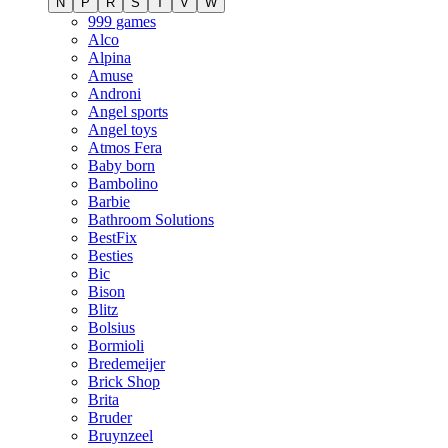
N
P
R
S
T
V
W
999 games
Alco
Alpina
Amuse
Androni
Angel sports
Angel toys
Atmos Fera
Baby born
Bambolino
Barbie
Bathroom Solutions
BestFix
Besties
Bic
Bison
Blitz
Bolsius
Bormioli
Bredemeijer
Brick Shop
Brita
Bruder
Bruynzeel