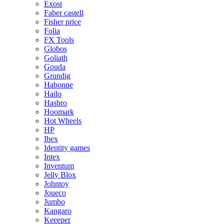
Exost
Faber castell
Fisher price
Folia
FX Tools
Globos
Goliath
Gouda
Grundig
Habonne
Hailo
Hasbro
Hoomark
Hot Wheels
HP
Ibex
Identity games
Intex
Inventum
Jelly Blox
Johntoy
Joueco
Jumbo
Kangaro
Keeeper