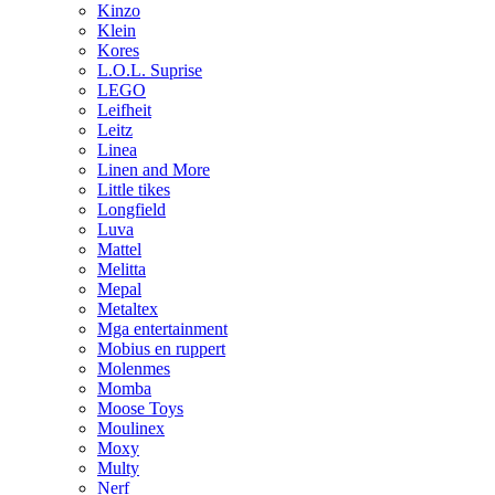
Kinzo
Klein
Kores
L.O.L. Suprise
LEGO
Leifheit
Leitz
Linea
Linen and More
Little tikes
Longfield
Luva
Mattel
Melitta
Mepal
Metaltex
Mga entertainment
Mobius en ruppert
Molenmes
Momba
Moose Toys
Moulinex
Moxy
Multy
Nerf