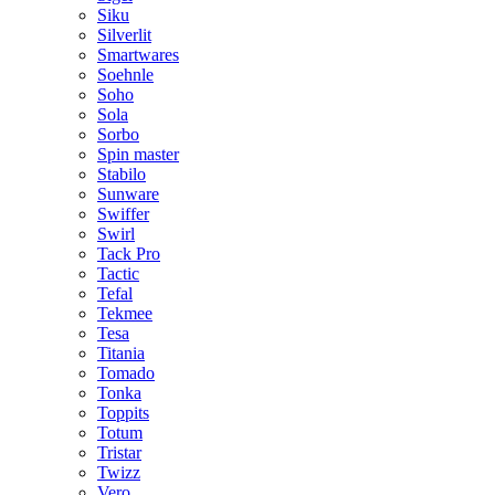
Siku
Silverlit
Smartwares
Soehnle
Soho
Sola
Sorbo
Spin master
Stabilo
Sunware
Swiffer
Swirl
Tack Pro
Tactic
Tefal
Tekmee
Tesa
Titania
Tomado
Tonka
Toppits
Totum
Tristar
Twizz
Vero