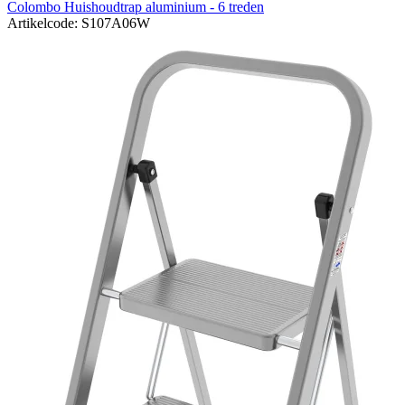
Colombo Huishoudtrap aluminium - 6 treden
Artikelcode: S107A06W