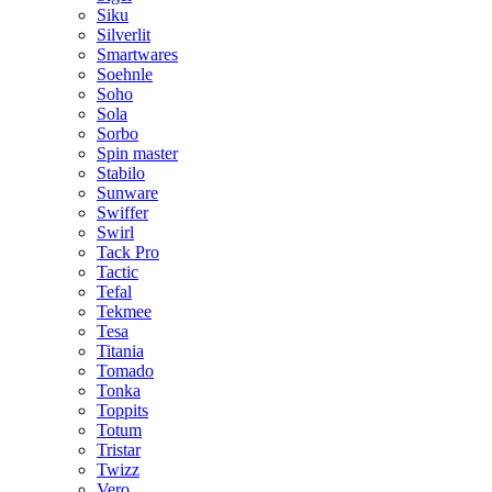
Siku
Silverlit
Smartwares
Soehnle
Soho
Sola
Sorbo
Spin master
Stabilo
Sunware
Swiffer
Swirl
Tack Pro
Tactic
Tefal
Tekmee
Tesa
Titania
Tomado
Tonka
Toppits
Totum
Tristar
Twizz
Vero