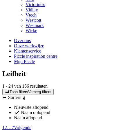
Victorinox
Vitility
Vtech
Westcott
Westmark
Wicke
Over ons
Onze werkwijze
Klantenservice
Piccle inspiration centre
Mijn Piccle
Leifheit
1
-
24
van
156
resultaten
Toon filters
Verberg filters
Sortering
Nieuwste aflopend
Naam oplopend
Naam aflopend
1
2
…
7
Volgende