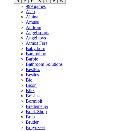
N
P
R
S
T
V
W
999 games
Alco
Alpina
Amuse
Androni
Angel sports
Angel toys
Atmos Fera
Baby born
Bambolino
Barbie
Bathroom Solutions
BestFix
Besties
Bic
Bison
Blitz
Bolsius
Bormioli
Bredemeijer
Brick Shop
Brita
Bruder
Bruynzeel