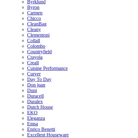
Byrklund
Byron
Carmen
Chicco
CleanBag
Cleany
Clementoni
Collall
Colombo
Countryfield
Crayola
Creall
Cuisine Performance
Curver
Day To Day
Don juan
Duni
Duracell
Duralex
Dutch House
EKO
Eleganza
Emsa
Enrico Benetti
Excellent Houseware