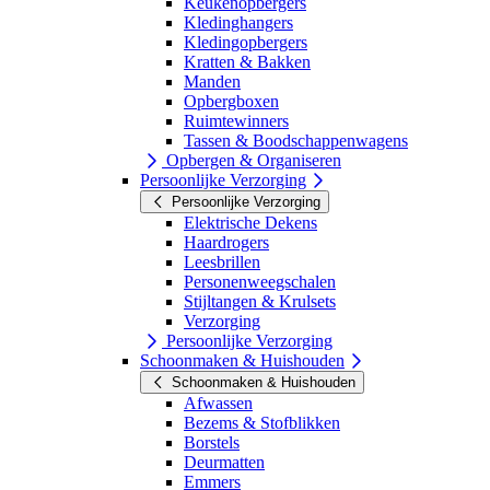
Keukenopbergers
Kledinghangers
Kledingopbergers
Kratten & Bakken
Manden
Opbergboxen
Ruimtewinners
Tassen & Boodschappenwagens
Opbergen & Organiseren
Persoonlijke Verzorging
Persoonlijke Verzorging
Elektrische Dekens
Haardrogers
Leesbrillen
Personenweegschalen
Stijltangen & Krulsets
Verzorging
Persoonlijke Verzorging
Schoonmaken & Huishouden
Schoonmaken & Huishouden
Afwassen
Bezems & Stofblikken
Borstels
Deurmatten
Emmers