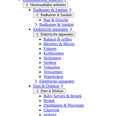
Huishoudelijke artikelen
Badkamer & Sanitair
Badkamer & Sanitair
Bad & Douche
Badkamer & Sanitair
Elektrische apparaten
Elektrische apparaten
Bakken & grillen
Blenders & Mixers
Frituren
Koffiezetten
Stofzuigen
Strijken
Verkoelen
Verwarmen
Waterkoken
Elektrische apparaten
Eten & Drinken
Eten & Drinken
Baby Servies & Bestek
Bestek
Dienbladen & Placemats
Glaswerk
Isoleren