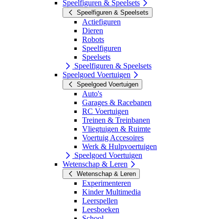
Speelfiguren & Speelsets
Speelfiguren & Speelsets
Actiefiguren
Dieren
Robots
Speelfiguren
Speelsets
Speelfiguren & Speelsets
Speelgoed Voertuigen
Speelgoed Voertuigen
Auto's
Garages & Racebanen
RC Voertuigen
Treinen & Treinbanen
Vliegtuigen & Ruimte
Voertuig Accesoires
Werk & Hulpvoertuigen
Speelgoed Voertuigen
Wetenschap & Leren
Wetenschap & Leren
Experimenteren
Kinder Multimedia
Leerspellen
Leesboeken
School