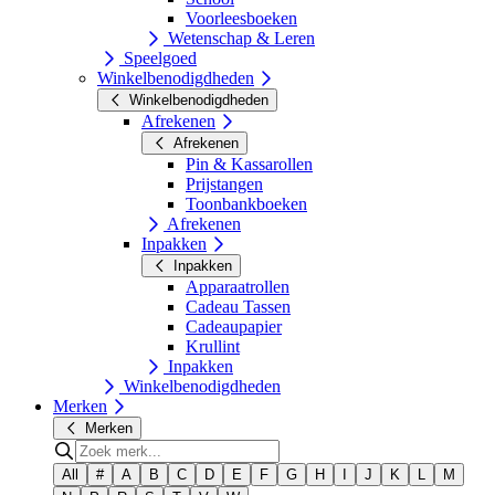
Voorleesboeken
Wetenschap & Leren
Speelgoed
Winkelbenodigdheden
Winkelbenodigdheden
Afrekenen
Afrekenen
Pin & Kassarollen
Prijstangen
Toonbankboeken
Afrekenen
Inpakken
Inpakken
Apparaatrollen
Cadeau Tassen
Cadeaupapier
Krullint
Inpakken
Winkelbenodigdheden
Merken
Merken
All
#
A
B
C
D
E
F
G
H
I
J
K
L
M