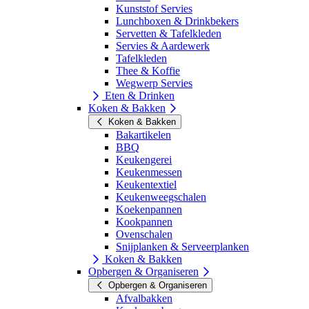
Kunststof Servies
Lunchboxen & Drinkbekers
Servetten & Tafelkleden
Servies & Aardewerk
Tafelkleden
Thee & Koffie
Wegwerp Servies
Eten & Drinken
Koken & Bakken
Koken & Bakken
Bakartikelen
BBQ
Keukengerei
Keukenmessen
Keukentextiel
Keukenweegschalen
Koekenpannen
Kookpannen
Ovenschalen
Snijplanken & Serveerplanken
Koken & Bakken
Opbergen & Organiseren
Opbergen & Organiseren
Afvalbakken