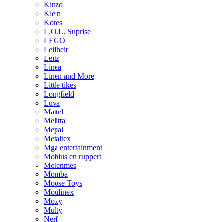
Kinzo
Klein
Kores
L.O.L. Suprise
LEGO
Leifheit
Leitz
Linea
Linen and More
Little tikes
Longfield
Luva
Mattel
Melitta
Mepal
Metaltex
Mga entertainment
Mobius en ruppert
Molenmes
Momba
Moose Toys
Moulinex
Moxy
Multy
Nerf