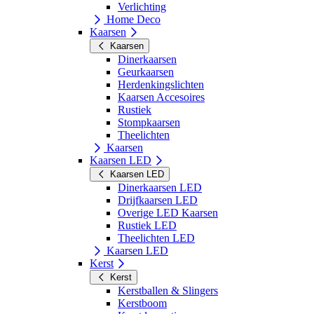
Verlichting
Home Deco
Kaarsen
Kaarsen
Dinerkaarsen
Geurkaarsen
Herdenkingslichten
Kaarsen Accesoires
Rustiek
Stompkaarsen
Theelichten
Kaarsen
Kaarsen LED
Kaarsen LED
Dinerkaarsen LED
Drijfkaarsen LED
Overige LED Kaarsen
Rustiek LED
Theelichten LED
Kaarsen LED
Kerst
Kerst
Kerstballen & Slingers
Kerstboom