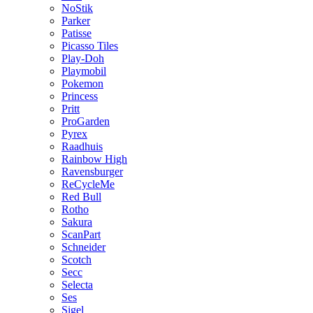
NoStik
Parker
Patisse
Picasso Tiles
Play-Doh
Playmobil
Pokemon
Princess
Pritt
ProGarden
Pyrex
Raadhuis
Rainbow High
Ravensburger
ReCycleMe
Red Bull
Rotho
Sakura
ScanPart
Schneider
Scotch
Secc
Selecta
Ses
Sigel