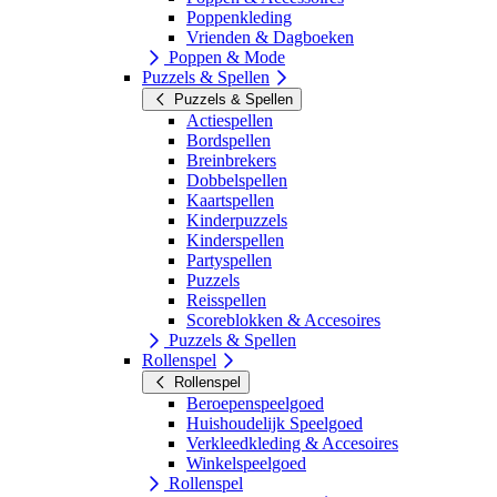
Poppenkleding
Vrienden & Dagboeken
Poppen & Mode
Puzzels & Spellen
Puzzels & Spellen
Actiespellen
Bordspellen
Breinbrekers
Dobbelspellen
Kaartspellen
Kinderpuzzels
Kinderspellen
Partyspellen
Puzzels
Reisspellen
Scoreblokken & Accesoires
Puzzels & Spellen
Rollenspel
Rollenspel
Beroepenspeelgoed
Huishoudelijk Speelgoed
Verkleedkleding & Accesoires
Winkelspeelgoed
Rollenspel