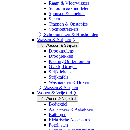
Raam & Vloerwissers
Schoonmaakmiddelen
Sponsen & Doeken
Stelen
Trappen & Opstapjes
Vochtontrekkers
Schoonmaken & Huishouden
Wassen & Strijken
Wassen & Strijken
Droogmolens
Droogrekken
Kleding Onderhouden
Overig Drogen
Strijkdekens
Strijktafels
Wasmanden & Boxen
Wassen & Strijken
Wonen & Vrije tijd
Wonen & Vrije tijd
Bedtextiel
Aanstekers & Asbakken
Batterijen
Elektrische Accesoires
Fotolijsten