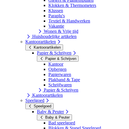
Gieters & Plantenspuiten
Klokken & Thermometers
Klussen
Paraplu's
Textiel & Handwerken
Vakantie
Wonen & Vrije tijd
Huishoudelijke artikelen
Kantoorartikelen
Kantoorartikelen
Papier & Schrijven
Papier & Schrijven
Kantoor
Opbergen
Papierwaren
Plakband & Tape
Schrijfwaren
Papier & Schrijven
Kantoorartikelen
Speelgoed
Speelgoed
Baby & Peuter
Baby & Peuter
Bad speelgoed
Blokken & Stapel Speelgoed