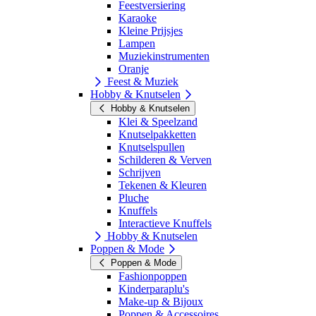
Feestversiering
Karaoke
Kleine Prijsjes
Lampen
Muziekinstrumenten
Oranje
Feest & Muziek
Hobby & Knutselen
Hobby & Knutselen
Klei & Speelzand
Knutselpakketten
Knutselspullen
Schilderen & Verven
Schrijven
Tekenen & Kleuren
Pluche
Knuffels
Interactieve Knuffels
Hobby & Knutselen
Poppen & Mode
Poppen & Mode
Fashionpoppen
Kinderparaplu's
Make-up & Bijoux
Poppen & Accessoires