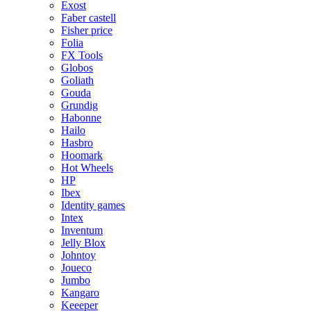
Exost
Faber castell
Fisher price
Folia
FX Tools
Globos
Goliath
Gouda
Grundig
Habonne
Hailo
Hasbro
Hoomark
Hot Wheels
HP
Ibex
Identity games
Intex
Inventum
Jelly Blox
Johntoy
Joueco
Jumbo
Kangaro
Keeeper