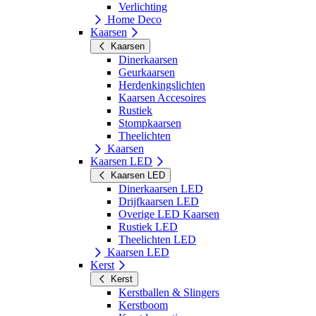
Verlichting
Home Deco
Kaarsen
Kaarsen
Dinerkaarsen
Geurkaarsen
Herdenkingslichten
Kaarsen Accesoires
Rustiek
Stompkaarsen
Theelichten
Kaarsen
Kaarsen LED
Kaarsen LED
Dinerkaarsen LED
Drijfkaarsen LED
Overige LED Kaarsen
Rustiek LED
Theelichten LED
Kaarsen LED
Kerst
Kerst
Kerstballen & Slingers
Kerstboom