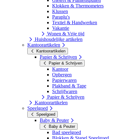
Gieters & Plantenspuiten
Klokken & Thermometers
Klussen
Paraplu's
Textiel & Handwerken
Vakantie
Wonen & Vrije tijd
Huishoudelijke artikelen
Kantoorartikelen
Kantoorartikelen
Papier & Schrijven
Papier & Schrijven
Kantoor
Opbergen
Papierwaren
Plakband & Tape
Schrijfwaren
Papier & Schrijven
Kantoorartikelen
Speelgoed
Speelgoed
Baby & Peuter
Baby & Peuter
Bad speelgoed
Blokken & Stapel Speelgoed