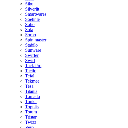
Siku
Silverlit
Smartwares
Soehnle
Soho
Sola
Sorbo
Spin master
Stabilo
Sunware
Swiffer
Swirl
Tack Pro
Tactic
Tefal
Tekmee
Tesa
Titania
Tomado
Tonka
Toppits
Totum
Tristar
Twizz
Vero