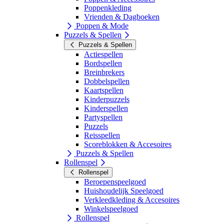
Poppenkleding
Vrienden & Dagboeken
Poppen & Mode
Puzzels & Spellen
Puzzels & Spellen
Actiespellen
Bordspellen
Breinbrekers
Dobbelspellen
Kaartspellen
Kinderpuzzels
Kinderspellen
Partyspellen
Puzzels
Reisspellen
Scoreblokken & Accesoires
Puzzels & Spellen
Rollenspel
Rollenspel
Beroepenspeelgoed
Huishoudelijk Speelgoed
Verkleedkleding & Accesoires
Winkelspeelgoed
Rollenspel