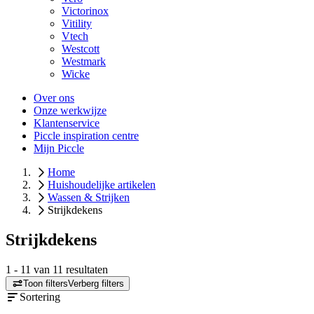
Victorinox
Vitility
Vtech
Westcott
Westmark
Wicke
Over ons
Onze werkwijze
Klantenservice
Piccle inspiration centre
Mijn Piccle
Home
Huishoudelijke artikelen
Wassen & Strijken
Strijkdekens
Strijkdekens
1
-
11
van
11
resultaten
Toon filters
Verberg filters
Sortering