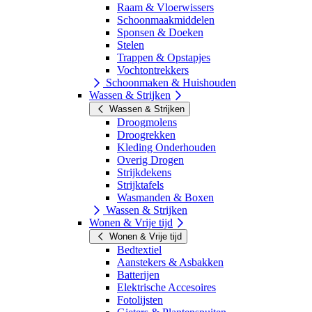
Raam & Vloerwissers
Schoonmaakmiddelen
Sponsen & Doeken
Stelen
Trappen & Opstapjes
Vochtontrekkers
Schoonmaken & Huishouden
Wassen & Strijken
Wassen & Strijken
Droogmolens
Droogrekken
Kleding Onderhouden
Overig Drogen
Strijkdekens
Strijktafels
Wasmanden & Boxen
Wassen & Strijken
Wonen & Vrije tijd
Wonen & Vrije tijd
Bedtextiel
Aanstekers & Asbakken
Batterijen
Elektrische Accesoires
Fotolijsten