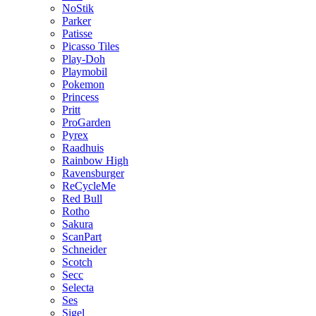
NoStik
Parker
Patisse
Picasso Tiles
Play-Doh
Playmobil
Pokemon
Princess
Pritt
ProGarden
Pyrex
Raadhuis
Rainbow High
Ravensburger
ReCycleMe
Red Bull
Rotho
Sakura
ScanPart
Schneider
Scotch
Secc
Selecta
Ses
Sigel