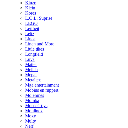
Kinzo
Klein
Kores
L.O.L. Suprise
LEGO
Leifheit
Leitz
Linea
Linen and More
Little tikes
Longfield
Luva
Mattel
Melitta
Mepal
Metaltex
Mga entertainment
Mobius en ruppert
Molenmes
Momba
Moose Toys
Moulinex
Moxy
Multy
Nerf