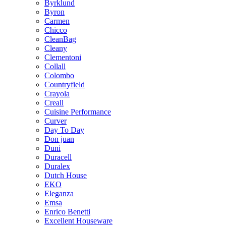
Byrklund
Byron
Carmen
Chicco
CleanBag
Cleany
Clementoni
Collall
Colombo
Countryfield
Crayola
Creall
Cuisine Performance
Curver
Day To Day
Don juan
Duni
Duracell
Duralex
Dutch House
EKO
Eleganza
Emsa
Enrico Benetti
Excellent Houseware