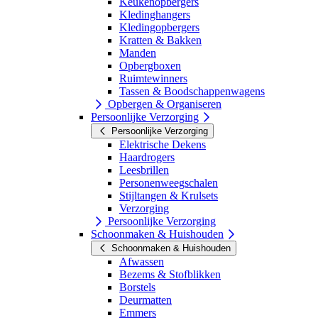
Keukenopbergers
Kledinghangers
Kledingopbergers
Kratten & Bakken
Manden
Opbergboxen
Ruimtewinners
Tassen & Boodschappenwagens
Opbergen & Organiseren
Persoonlijke Verzorging
Persoonlijke Verzorging
Elektrische Dekens
Haardrogers
Leesbrillen
Personenweegschalen
Stijltangen & Krulsets
Verzorging
Persoonlijke Verzorging
Schoonmaken & Huishouden
Schoonmaken & Huishouden
Afwassen
Bezems & Stofblikken
Borstels
Deurmatten
Emmers