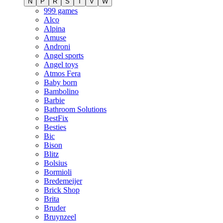
N
P
R
S
T
V
W
999 games
Alco
Alpina
Amuse
Androni
Angel sports
Angel toys
Atmos Fera
Baby born
Bambolino
Barbie
Bathroom Solutions
BestFix
Besties
Bic
Bison
Blitz
Bolsius
Bormioli
Bredemeijer
Brick Shop
Brita
Bruder
Bruynzeel