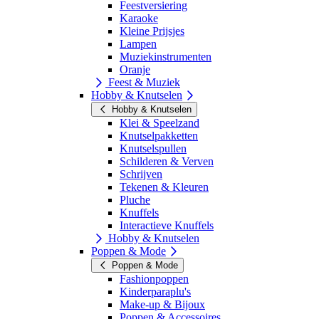
Feestversiering
Karaoke
Kleine Prijsjes
Lampen
Muziekinstrumenten
Oranje
Feest & Muziek
Hobby & Knutselen
Hobby & Knutselen
Klei & Speelzand
Knutselpakketten
Knutselspullen
Schilderen & Verven
Schrijven
Tekenen & Kleuren
Pluche
Knuffels
Interactieve Knuffels
Hobby & Knutselen
Poppen & Mode
Poppen & Mode
Fashionpoppen
Kinderparaplu's
Make-up & Bijoux
Poppen & Accessoires