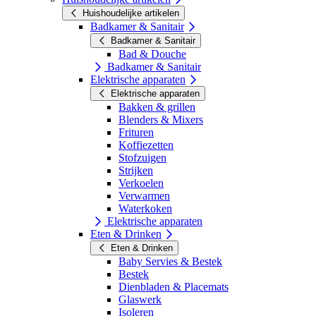
Huishoudelijke artikelen
Badkamer & Sanitair
Badkamer & Sanitair
Bad & Douche
Badkamer & Sanitair
Elektrische apparaten
Elektrische apparaten
Bakken & grillen
Blenders & Mixers
Frituren
Koffiezetten
Stofzuigen
Strijken
Verkoelen
Verwarmen
Waterkoken
Elektrische apparaten
Eten & Drinken
Eten & Drinken
Baby Servies & Bestek
Bestek
Dienbladen & Placemats
Glaswerk
Isoleren