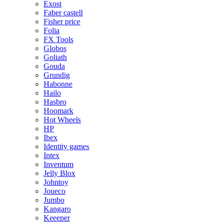
Exost
Faber castell
Fisher price
Folia
FX Tools
Globos
Goliath
Gouda
Grundig
Habonne
Hailo
Hasbro
Hoomark
Hot Wheels
HP
Ibex
Identity games
Intex
Inventum
Jelly Blox
Johntoy
Joueco
Jumbo
Kangaro
Keeeper