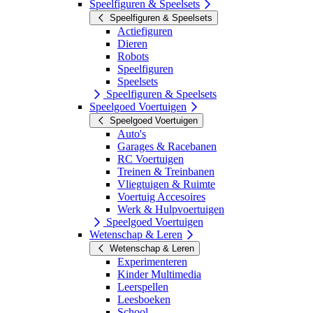
Speelfiguren & Speelsets
Speelfiguren & Speelsets
Actiefiguren
Dieren
Robots
Speelfiguren
Speelsets
Speelfiguren & Speelsets
Speelgoed Voertuigen
Speelgoed Voertuigen
Auto's
Garages & Racebanen
RC Voertuigen
Treinen & Treinbanen
Vliegtuigen & Ruimte
Voertuig Accesoires
Werk & Hulpvoertuigen
Speelgoed Voertuigen
Wetenschap & Leren
Wetenschap & Leren
Experimenteren
Kinder Multimedia
Leerspellen
Leesboeken
School