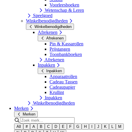
Voorleesboeken
Wetenschap & Leren
Speelgoed
Winkelbenodigdheden
Winkelbenodigdheden
Afrekenen
Afrekenen
Pin & Kassarollen
Prijstangen
Toonbankboeken
Afrekenen
Inpakken
Inpakken
Apparaatrollen
Cadeau Tassen
Cadeaupapier
Krullint
Inpakken
Winkelbenodigdheden
Merken
Merken
All
#
A
B
C
D
E
F
G
H
I
J
K
L
M