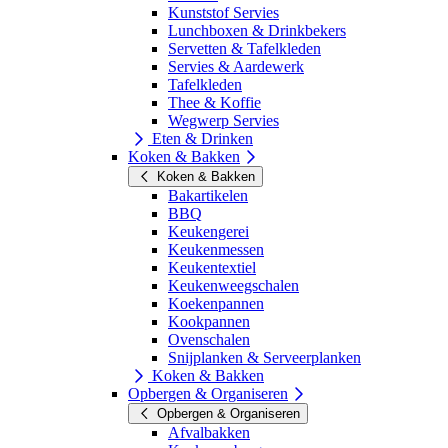
Kunststof Servies
Lunchboxen & Drinkbekers
Servetten & Tafelkleden
Servies & Aardewerk
Tafelkleden
Thee & Koffie
Wegwerp Servies
Eten & Drinken
Koken & Bakken
Koken & Bakken
Bakartikelen
BBQ
Keukengerei
Keukenmessen
Keukentextiel
Keukenweegschalen
Koekenpannen
Kookpannen
Ovenschalen
Snijplanken & Serveerplanken
Koken & Bakken
Opbergen & Organiseren
Opbergen & Organiseren
Afvalbakken