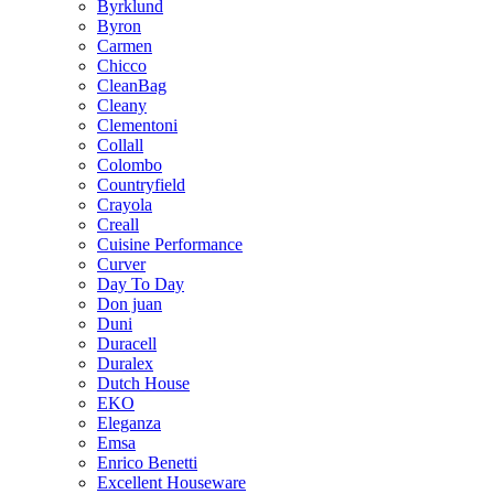
Byrklund
Byron
Carmen
Chicco
CleanBag
Cleany
Clementoni
Collall
Colombo
Countryfield
Crayola
Creall
Cuisine Performance
Curver
Day To Day
Don juan
Duni
Duracell
Duralex
Dutch House
EKO
Eleganza
Emsa
Enrico Benetti
Excellent Houseware