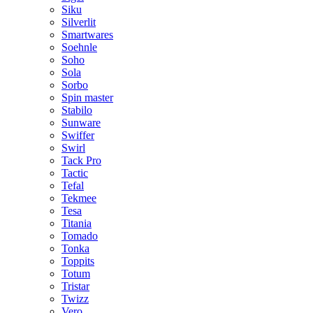
Siku
Silverlit
Smartwares
Soehnle
Soho
Sola
Sorbo
Spin master
Stabilo
Sunware
Swiffer
Swirl
Tack Pro
Tactic
Tefal
Tekmee
Tesa
Titania
Tomado
Tonka
Toppits
Totum
Tristar
Twizz
Vero