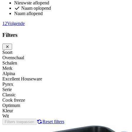
Nieuwste aflopend
Naam oplopend
Naam aflopend
1
2
Volgende
Filters
Soort
Ovenschaal
Schalen
Merk
Alpina
Excellent Houseware
Pyrex
Serie
Classic
Cook freeze
Optimum
Kleur
Wit
Reset filters
Filters toepassen