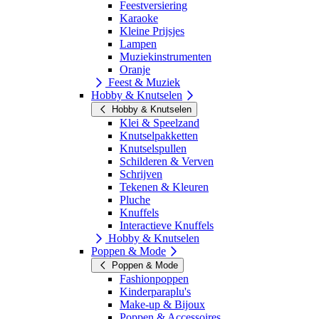
Feestversiering
Karaoke
Kleine Prijsjes
Lampen
Muziekinstrumenten
Oranje
Feest & Muziek
Hobby & Knutselen
Hobby & Knutselen
Klei & Speelzand
Knutselpakketten
Knutselspullen
Schilderen & Verven
Schrijven
Tekenen & Kleuren
Pluche
Knuffels
Interactieve Knuffels
Hobby & Knutselen
Poppen & Mode
Poppen & Mode
Fashionpoppen
Kinderparaplu's
Make-up & Bijoux
Poppen & Accessoires