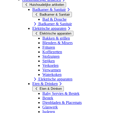
Huishoudelijke artikelen
Badkamer & Sanitair
Badkamer & Sanitair
Bad & Douche
Badkamer & Sanitair
Elektrische apparaten
Elektrische apparaten
Bakken & grillen
Blenders & Mixers
Frituren
Koffiezetten
Stofzuigen
Strijken
Verkoelen
Verwarmen
Waterkoken
Elektrische apparaten
Eten & Drinken
Eten & Drinken
Baby Servies & Bestek
Bestek
Dienbladen & Placemats
Glaswerk
Isoleren