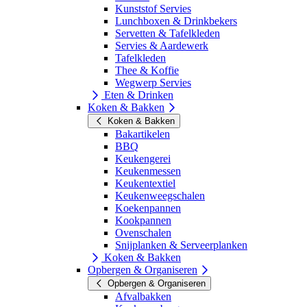
Kunststof Servies
Lunchboxen & Drinkbekers
Servetten & Tafelkleden
Servies & Aardewerk
Tafelkleden
Thee & Koffie
Wegwerp Servies
Eten & Drinken
Koken & Bakken
Koken & Bakken
Bakartikelen
BBQ
Keukengerei
Keukenmessen
Keukentextiel
Keukenweegschalen
Koekenpannen
Kookpannen
Ovenschalen
Snijplanken & Serveerplanken
Koken & Bakken
Opbergen & Organiseren
Opbergen & Organiseren
Afvalbakken