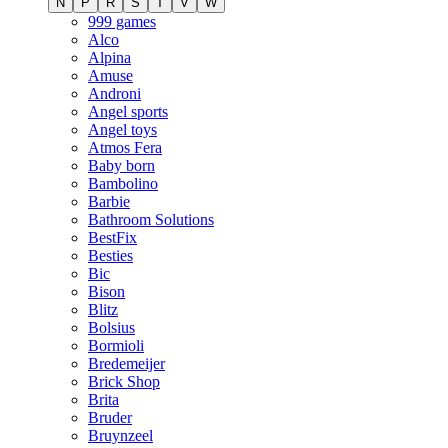
N
P
R
S
T
V
W
999 games
Alco
Alpina
Amuse
Androni
Angel sports
Angel toys
Atmos Fera
Baby born
Bambolino
Barbie
Bathroom Solutions
BestFix
Besties
Bic
Bison
Blitz
Bolsius
Bormioli
Bredemeijer
Brick Shop
Brita
Bruder
Bruynzeel