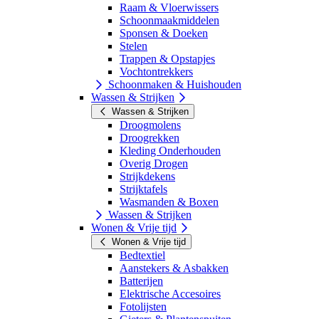
Raam & Vloerwissers
Schoonmaakmiddelen
Sponsen & Doeken
Stelen
Trappen & Opstapjes
Vochtontrekkers
Schoonmaken & Huishouden
Wassen & Strijken
Wassen & Strijken
Droogmolens
Droogrekken
Kleding Onderhouden
Overig Drogen
Strijkdekens
Strijktafels
Wasmanden & Boxen
Wassen & Strijken
Wonen & Vrije tijd
Wonen & Vrije tijd
Bedtextiel
Aanstekers & Asbakken
Batterijen
Elektrische Accesoires
Fotolijsten