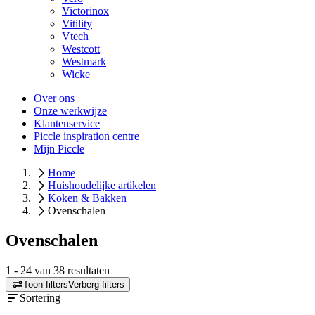
Victorinox
Vitility
Vtech
Westcott
Westmark
Wicke
Over ons
Onze werkwijze
Klantenservice
Piccle inspiration centre
Mijn Piccle
Home
Huishoudelijke artikelen
Koken & Bakken
Ovenschalen
Ovenschalen
1
-
24
van
38
resultaten
Toon filters
Verberg filters
Sortering