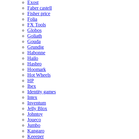
Exost
Faber castell
Fisher price
Folia
FX Tools
Globos
Goliath
Gouda
Grundig
Habonne
Hailo
Hasbro
Hoomark
Hot Wheels
HP
Ibex
Identity games
Intex
Inventum
Jelly Blox
Johntoy
Joueco
Jumbo
Kangaro
Keeeper