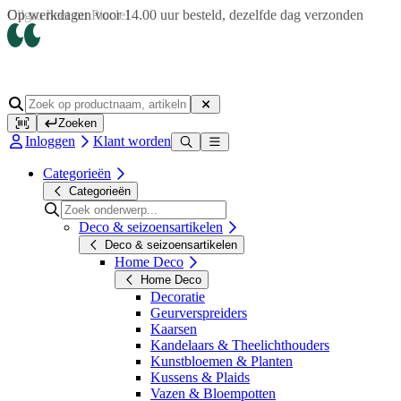
Op werkdagen voor 14.00 uur besteld, dezelfde dag verzonden
Zoeken
Inloggen
Klant worden
Categorieën
Categorieën
Deco & seizoensartikelen
Deco & seizoensartikelen
Home Deco
Home Deco
Decoratie
Geurverspreiders
Kaarsen
Kandelaars & Theelichthouders
Kunstbloemen & Planten
Kussens & Plaids
Vazen & Bloempotten