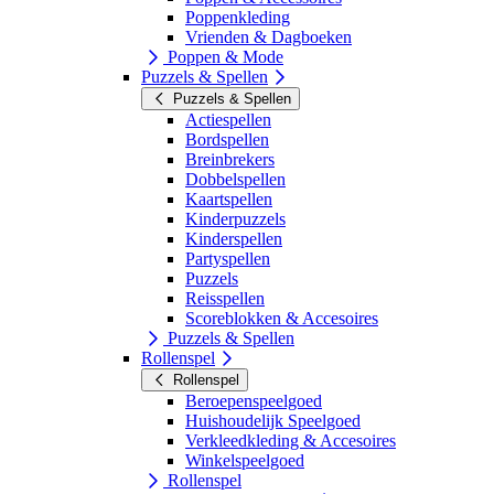
Poppenkleding
Vrienden & Dagboeken
Poppen & Mode
Puzzels & Spellen
Puzzels & Spellen
Actiespellen
Bordspellen
Breinbrekers
Dobbelspellen
Kaartspellen
Kinderpuzzels
Kinderspellen
Partyspellen
Puzzels
Reisspellen
Scoreblokken & Accesoires
Puzzels & Spellen
Rollenspel
Rollenspel
Beroepenspeelgoed
Huishoudelijk Speelgoed
Verkleedkleding & Accesoires
Winkelspeelgoed
Rollenspel