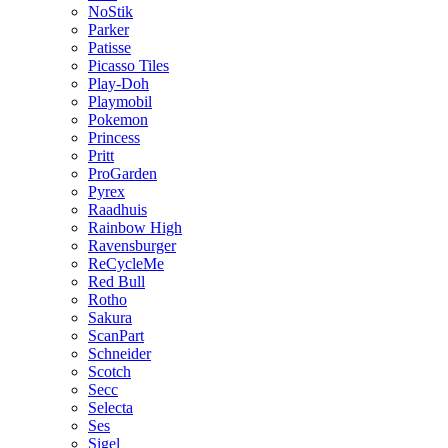
NoStik
Parker
Patisse
Picasso Tiles
Play-Doh
Playmobil
Pokemon
Princess
Pritt
ProGarden
Pyrex
Raadhuis
Rainbow High
Ravensburger
ReCycleMe
Red Bull
Rotho
Sakura
ScanPart
Schneider
Scotch
Secc
Selecta
Ses
Sigel