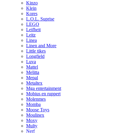
Kinzo
Klein
Kores
L.O.L. Suprise
LEGO
Leifheit
Leitz
Linea
Linen and More
Little tikes
Longfield
Luva
Mattel
Melitta
Mepal
Metaltex
Mga entertainment
Mobius en ruppert
Molenmes
Momba
Moose Toys
Moulinex
Moxy
Multy
Nerf