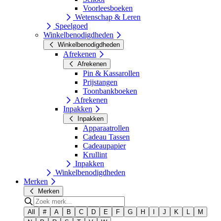
Voorleesboeken
Wetenschap & Leren
Speelgoed
Winkelbenodigdheden
Winkelbenodigdheden
Afrekenen
Afrekenen
Pin & Kassarollen
Prijstangen
Toonbankboeken
Afrekenen
Inpakken
Inpakken
Apparaatrollen
Cadeau Tassen
Cadeaupapier
Krullint
Inpakken
Winkelbenodigdheden
Merken
Merken
All
#
A
B
C
D
E
F
G
H
I
J
K
L
M