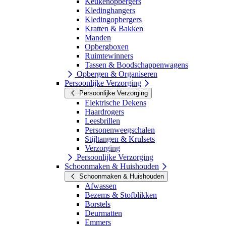
Keukenopbergers
Kledinghangers
Kledingopbergers
Kratten & Bakken
Manden
Opbergboxen
Ruimtewinners
Tassen & Boodschappenwagens
Opbergen & Organiseren
Persoonlijke Verzorging
Persoonlijke Verzorging
Elektrische Dekens
Haardrogers
Leesbrillen
Personenweegschalen
Stijltangen & Krulsets
Verzorging
Persoonlijke Verzorging
Schoonmaken & Huishouden
Schoonmaken & Huishouden
Afwassen
Bezems & Stofblikken
Borstels
Deurmatten
Emmers