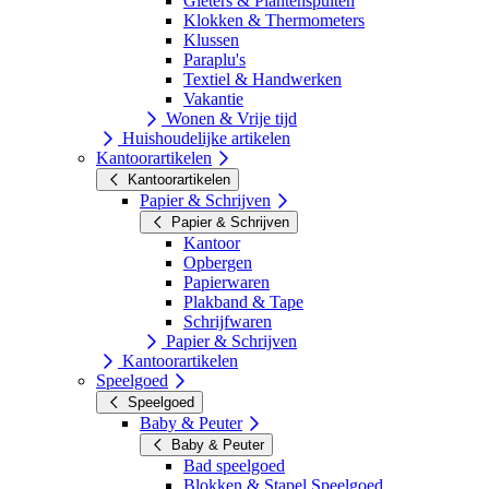
Gieters & Plantenspuiten
Klokken & Thermometers
Klussen
Paraplu's
Textiel & Handwerken
Vakantie
Wonen & Vrije tijd
Huishoudelijke artikelen
Kantoorartikelen
Kantoorartikelen
Papier & Schrijven
Papier & Schrijven
Kantoor
Opbergen
Papierwaren
Plakband & Tape
Schrijfwaren
Papier & Schrijven
Kantoorartikelen
Speelgoed
Speelgoed
Baby & Peuter
Baby & Peuter
Bad speelgoed
Blokken & Stapel Speelgoed