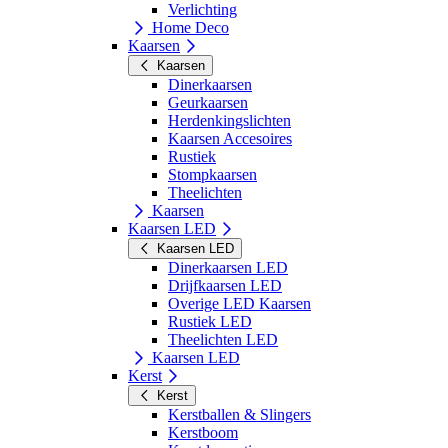
Verlichting
Home Deco
Kaarsen
Kaarsen
Dinerkaarsen
Geurkaarsen
Herdenkingslichten
Kaarsen Accesoires
Rustiek
Stompkaarsen
Theelichten
Kaarsen
Kaarsen LED
Kaarsen LED
Dinerkaarsen LED
Drijfkaarsen LED
Overige LED Kaarsen
Rustiek LED
Theelichten LED
Kaarsen LED
Kerst
Kerst
Kerstballen & Slingers
Kerstboom