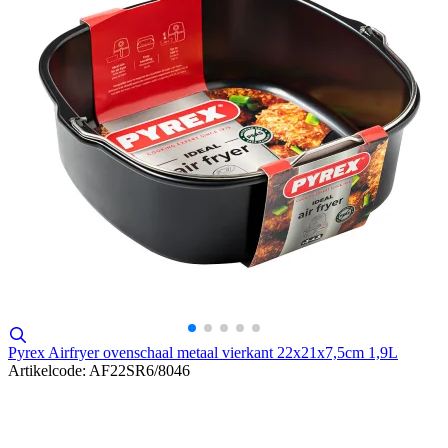
Pyrex Airfryer ovenschaal metaal vierkant 22x21x7,5cm 1,9L
Artikelcode: AF22SR6/8046