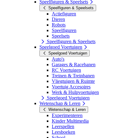
Speelfiguren & Speelsets
Speelfiguren & Speelsets
Actiefiguren
Dieren
Robots
Speelfiguren
Speelsets
Speelfiguren & Speelsets
Speelgoed Voertuigen
Speelgoed Voertuigen
Auto's
Garages & Racebanen
RC Voertuigen
Treinen & Treinbanen
Vliegtuigen & Ruimte
Voertuig Accesoires
Werk & Hulpvoertuigen
Speelgoed Voertuigen
Wetenschap & Leren
Wetenschap & Leren
Experimenteren
Kinder Multimedia
Leerspellen
Leesboeken
School