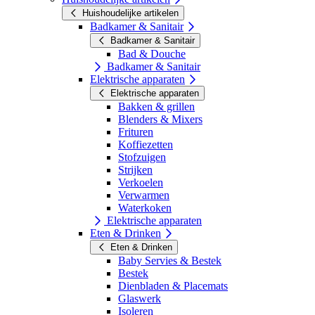
Huishoudelijke artikelen
Badkamer & Sanitair
Badkamer & Sanitair
Bad & Douche
Badkamer & Sanitair
Elektrische apparaten
Elektrische apparaten
Bakken & grillen
Blenders & Mixers
Frituren
Koffiezetten
Stofzuigen
Strijken
Verkoelen
Verwarmen
Waterkoken
Elektrische apparaten
Eten & Drinken
Eten & Drinken
Baby Servies & Bestek
Bestek
Dienbladen & Placemats
Glaswerk
Isoleren