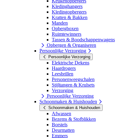
Keukenopbergers
Kledinghangers
Kledingopbergers
Kratten & Bakken
Manden
Opbergboxen
Ruimtewinners
Tassen & Boodschappenwagens
Opbergen & Organiseren
Persoonlijke Verzorging
Persoonlijke Verzorging
Elektrische Dekens
Haardrogers
Leesbrillen
Personenweegschalen
Stijltangen & Krulsets
Verzorging
Persoonlijke Verzorging
Schoonmaken & Huishouden
Schoonmaken & Huishouden
Afwassen
Bezems & Stofblikken
Borstels
Deurmatten
Emmers