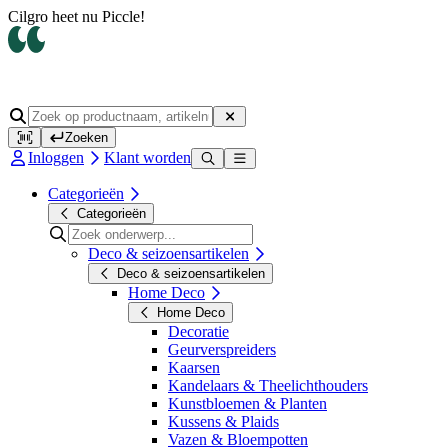
Cilgro heet nu Piccle!
Zoeken
Inloggen
Klant worden
Categorieën
Categorieën
Deco & seizoensartikelen
Deco & seizoensartikelen
Home Deco
Home Deco
Decoratie
Geurverspreiders
Kaarsen
Kandelaars & Theelichthouders
Kunstbloemen & Planten
Kussens & Plaids
Vazen & Bloempotten