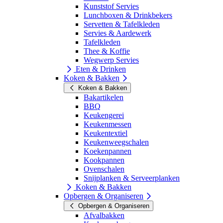
Kunststof Servies
Lunchboxen & Drinkbekers
Servetten & Tafelkleden
Servies & Aardewerk
Tafelkleden
Thee & Koffie
Wegwerp Servies
Eten & Drinken
Koken & Bakken
Koken & Bakken
Bakartikelen
BBQ
Keukengerei
Keukenmessen
Keukentextiel
Keukenweegschalen
Koekenpannen
Kookpannen
Ovenschalen
Snijplanken & Serveerplanken
Koken & Bakken
Opbergen & Organiseren
Opbergen & Organiseren
Afvalbakken