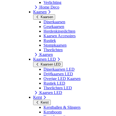
Verlichting
Home Deco
Kaarsen
Kaarsen
Dinerkaarsen
Geurkaarsen
Herdenkingslichten
Kaarsen Accesoires
Rustiek
Stompkaarsen
Theelichten
Kaarsen
Kaarsen LED
Kaarsen LED
Dinerkaarsen LED
Drijfkaarsen LED
Overige LED Kaarsen
Rustiek LED
Theelichten LED
Kaarsen LED
Kerst
Kerst
Kerstballen & Slingers
Kerstboom