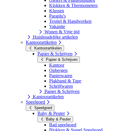
Gieters & Plantenspuiten
Klokken & Thermometers
Klussen
Paraplu's
Textiel & Handwerken
Vakantie
Wonen & Vrije tijd
Huishoudelijke artikelen
Kantoorartikelen
Kantoorartikelen
Papier & Schrijven
Papier & Schrijven
Kantoor
Opbergen
Papierwaren
Plakband & Tape
Schrijfwaren
Papier & Schrijven
Kantoorartikelen
Speelgoed
Speelgoed
Baby & Peuter
Baby & Peuter
Bad speelgoed
Blokken & Stapel Speelgoed