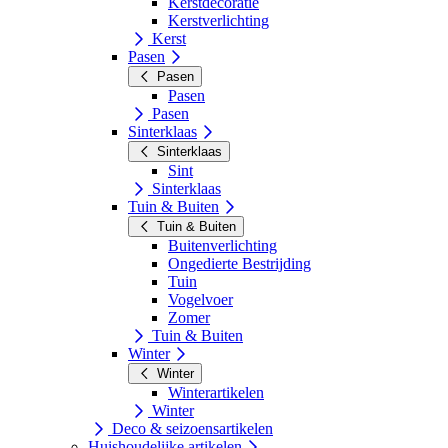
Kerstdecoratie
Kerstverlichting
Kerst
Pasen
Pasen
Pasen
Pasen
Sinterklaas
Sinterklaas
Sint
Sinterklaas
Tuin & Buiten
Tuin & Buiten
Buitenverlichting
Ongedierte Bestrijding
Tuin
Vogelvoer
Zomer
Tuin & Buiten
Winter
Winter
Winterartikelen
Winter
Deco & seizoensartikelen
Huishoudelijke artikelen