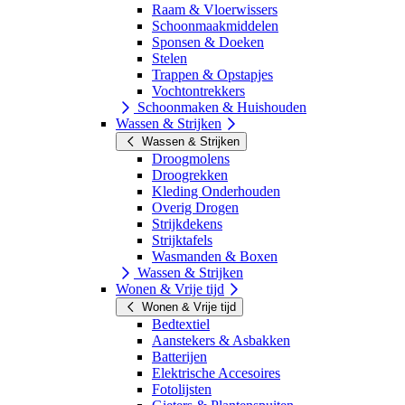
Raam & Vloerwissers
Schoonmaakmiddelen
Sponsen & Doeken
Stelen
Trappen & Opstapjes
Vochtontrekkers
Schoonmaken & Huishouden
Wassen & Strijken
Wassen & Strijken
Droogmolens
Droogrekken
Kleding Onderhouden
Overig Drogen
Strijkdekens
Strijktafels
Wasmanden & Boxen
Wassen & Strijken
Wonen & Vrije tijd
Wonen & Vrije tijd
Bedtextiel
Aanstekers & Asbakken
Batterijen
Elektrische Accesoires
Fotolijsten