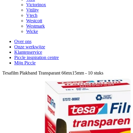
Victorinox
Vitility
Vtech
Westcott
Westmark
Wicke
Over ons
Onze werkwijze
Klantenservice
Piccle inspiration centre
Mijn Piccle
Tesafilm Plakband Transparant 66mx15mm - 10 stuks