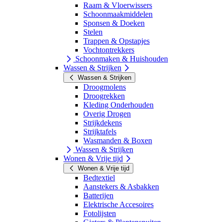
Raam & Vloerwissers
Schoonmaakmiddelen
Sponsen & Doeken
Stelen
Trappen & Opstapjes
Vochtontrekkers
Schoonmaken & Huishouden
Wassen & Strijken
Wassen & Strijken
Droogmolens
Droogrekken
Kleding Onderhouden
Overig Drogen
Strijkdekens
Strijktafels
Wasmanden & Boxen
Wassen & Strijken
Wonen & Vrije tijd
Wonen & Vrije tijd
Bedtextiel
Aanstekers & Asbakken
Batterijen
Elektrische Accesoires
Fotolijsten