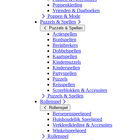
Poppenkleding
Vrienden & Dagboeken
Poppen & Mode
Puzzels & Spellen
Puzzels & Spellen
Actiespellen
Bordspellen
Breinbrekers
Dobbelspellen
Kaartspellen
Kinderpuzzels
Kinderspellen
Partyspellen
Puzzels
Reisspellen
Scoreblokken & Accesoires
Puzzels & Spellen
Rollenspel
Rollenspel
Beroepenspeelgoed
Huishoudelijk Speelgoed
Verkleedkleding & Accesoires
Winkelspeelgoed
Rollenspel