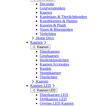
Decoratie
Geurverspreiders
Kaarsen
Kandelaars & Theelichthouders
Kunstbloemen & Planten
Kussens & Plaids
Vazen & Bloempotten
Verlichting
Home Deco
Kaarsen
Kaarsen
Dinerkaarsen
Geurkaarsen
Herdenkingslichten
Kaarsen Accesoires
Rustiek
Stompkaarsen
Theelichten
Kaarsen
Kaarsen LED
Kaarsen LED
Dinerkaarsen LED
Drijfkaarsen LED
Overige LED Kaarsen