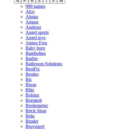
N
P
R
S
T
V
W
999 games
Alco
Alpina
Amuse
Androni
Angel sports
Angel toys
Atmos Fera
Baby born
Bambolino
Barbie
Bathroom Solutions
BestFix
Besties
Bic
Bison
Blitz
Bolsius
Bormioli
Bredemeijer
Brick Shop
Brita
Bruder
Bruynzeel