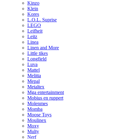
Kinzo
Klein
Kores
L.O.L. Suprise
LEGO
Leifheit
Leitz
Linea
Linen and More
Little tikes
Longfield
Luva
Mattel
Melitta
Mepal
Metaltex
Mga entertainment
Mobius en ruppert
Molenmes
Momba
Moose Toys
Moulinex
Moxy
Multy
Nerf