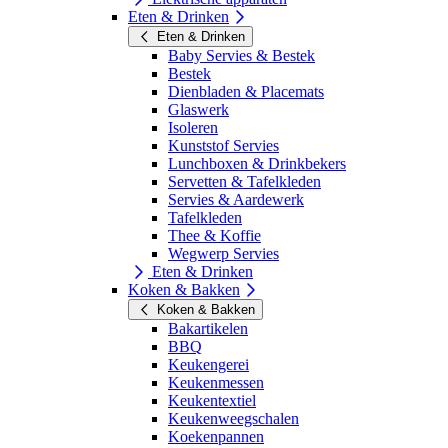
Eten & Drinken
Eten & Drinken
Baby Servies & Bestek
Bestek
Dienbladen & Placemats
Glaswerk
Isoleren
Kunststof Servies
Lunchboxen & Drinkbekers
Servetten & Tafelkleden
Servies & Aardewerk
Tafelkleden
Thee & Koffie
Wegwerp Servies
Eten & Drinken
Koken & Bakken
Koken & Bakken
Bakartikelen
BBQ
Keukengerei
Keukenmessen
Keukentextiel
Keukenweegschalen
Koekenpannen