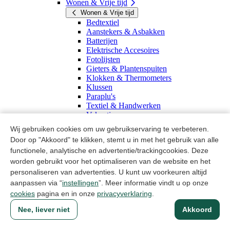
Wonen & Vrije tijd
Wonen & Vrije tijd
Bedtextiel
Aanstekers & Asbakken
Batterijen
Elektrische Accesoires
Fotolijsten
Gieters & Plantenspuiten
Klokken & Thermometers
Klussen
Paraplu's
Textiel & Handwerken
Vakantie
Wonen & Vrije tijd
Wij gebruiken cookies om uw gebruikservaring te verbeteren.
Huishoudelijke artikelen
Door op "Akkoord" te klikken, stemt u in met het gebruik van alle
Kantoorartikelen
functionele, analytische en advertentie/trackingcookies. Deze
Kantoorartikelen
worden gebruikt voor het optimaliseren van de website en het
Papier & Schrijven
personaliseren van advertenties. U kunt uw voorkeuren altijd
Papier & Schrijven
Kantoor
aanpassen via “
instellingen
”. Meer informatie vindt u op onze
Opbergen
cookies
pagina en in onze
privacyverklaring
.
Papierwaren
Nee, liever niet
Akkoord
Plakband & Tape
Schrijfwaren
Papier & Schrijven