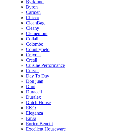
Byrklund
Byron
Carmen
Chicco
CleanBag
Cleany
Clementoni
Collall
Colombo
Countryfield
Crayola
Creall
Cuisine Performance
Curver
Day To Day
Don juan
Duni
Duracell
Duralex
Dutch House
EKO
Eleganza
Emsa
Enrico Benetti
Excellent Houseware