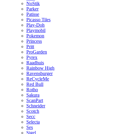
NoStik
Parker
Patisse
Picasso Tiles
Play-Doh
Playmobil
Pokemon
Princess
Pritt
ProGarden
Pyrex
Raadhuis
Rainbow High
Ravensburger
ReCycleMe
Red Bull
Rotho
Sakura
ScanPart
Schneider
Scotch
Secc
Selecta
Ses
Sigel