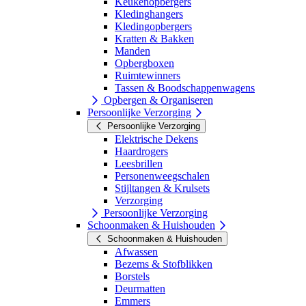
Keukenopbergers
Kledinghangers
Kledingopbergers
Kratten & Bakken
Manden
Opbergboxen
Ruimtewinners
Tassen & Boodschappenwagens
Opbergen & Organiseren
Persoonlijke Verzorging
Persoonlijke Verzorging
Elektrische Dekens
Haardrogers
Leesbrillen
Personenweegschalen
Stijltangen & Krulsets
Verzorging
Persoonlijke Verzorging
Schoonmaken & Huishouden
Schoonmaken & Huishouden
Afwassen
Bezems & Stofblikken
Borstels
Deurmatten
Emmers