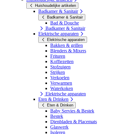
Huishoudelijke artikelen
Badkamer & Sanitair
Badkamer & Sanitair
Bad & Douche
Badkamer & Sanitair
Elektrische apparaten
Elektrische apparaten
Bakken & grillen
Blenders & Mixers
Frituren
Koffiezetten
Stofzuigen
Strijken
Verkoelen
Verwarmen
Waterkoken
Elektrische apparaten
Eten & Drinken
Eten & Drinken
Baby Servies & Bestek
Bestek
Dienbladen & Placemats
Glaswerk
Isoleren