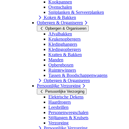
Kookpannen
Ovenschalen
Snijplanken & Serveerplanken
Koken & Bakken
Opbergen & Organiseren
Opbergen & Organiseren
Afvalbakken
Keukenopbergers
Kledinghangers
Kledingopbergers
Kratten & Bakken
Manden
Opbergboxen
Ruimtewinners
Tassen & Boodschappenwagens
Opbergen & Organiseren
Persoonlijke Verzorging
Persoonlijke Verzorging
Elektrische Dekens
Haardrogers
Leesbrillen
Personenweegschalen
Stijltangen & Krulsets
Verzorging
Persoonlijke Verzorging