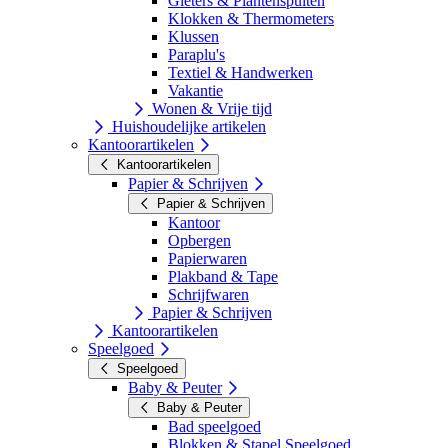
Gieters & Plantenspuiten
Klokken & Thermometers
Klussen
Paraplu's
Textiel & Handwerken
Vakantie
Wonen & Vrije tijd
Huishoudelijke artikelen
Kantoorartikelen
Kantoorartikelen
Papier & Schrijven
Papier & Schrijven
Kantoor
Opbergen
Papierwaren
Plakband & Tape
Schrijfwaren
Papier & Schrijven
Kantoorartikelen
Speelgoed
Speelgoed
Baby & Peuter
Baby & Peuter
Bad speelgoed
Blokken & Stapel Speelgoed