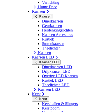
Verlichting
Home Deco
Kaarsen
Kaarsen
Dinerkaarsen
Geurkaarsen
Herdenkingslichten
Kaarsen Accesoires
Rustiek
Stompkaarsen
Theelichten
Kaarsen
Kaarsen LED
Kaarsen LED
Dinerkaarsen LED
Drijfkaarsen LED
Overige LED Kaarsen
Rustiek LED
Theelichten LED
Kaarsen LED
Kerst
Kerst
Kerstballen & Slingers
Kerstboom