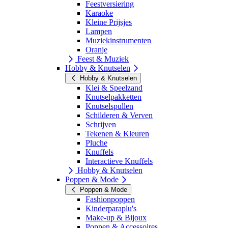
Feestversiering
Karaoke
Kleine Prijsjes
Lampen
Muziekinstrumenten
Oranje
Feest & Muziek
Hobby & Knutselen
Hobby & Knutselen
Klei & Speelzand
Knutselpakketten
Knutselspullen
Schilderen & Verven
Schrijven
Tekenen & Kleuren
Pluche
Knuffels
Interactieve Knuffels
Hobby & Knutselen
Poppen & Mode
Poppen & Mode
Fashionpoppen
Kinderparaplu's
Make-up & Bijoux
Poppen & Accessoires