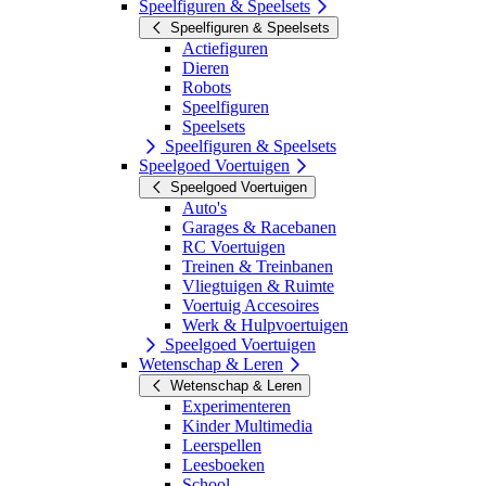
Speelfiguren & Speelsets
Speelfiguren & Speelsets
Actiefiguren
Dieren
Robots
Speelfiguren
Speelsets
Speelfiguren & Speelsets
Speelgoed Voertuigen
Speelgoed Voertuigen
Auto's
Garages & Racebanen
RC Voertuigen
Treinen & Treinbanen
Vliegtuigen & Ruimte
Voertuig Accesoires
Werk & Hulpvoertuigen
Speelgoed Voertuigen
Wetenschap & Leren
Wetenschap & Leren
Experimenteren
Kinder Multimedia
Leerspellen
Leesboeken
School