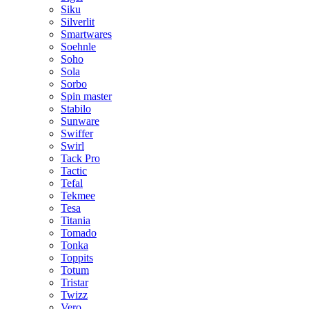
Siku
Silverlit
Smartwares
Soehnle
Soho
Sola
Sorbo
Spin master
Stabilo
Sunware
Swiffer
Swirl
Tack Pro
Tactic
Tefal
Tekmee
Tesa
Titania
Tomado
Tonka
Toppits
Totum
Tristar
Twizz
Vero