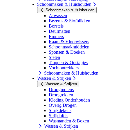
Schoonmaken & Huishouden
Schoonmaken & Huishouden
Afwassen
Bezems & Stofblikken
Borstels
Deurmatten
Emmers
Raam & Vloerwissers
Schoonmaakmiddelen
Sponsen & Doeken
Stelen
Trappen & Opstapjes
Vochtontrekkers
Schoonmaken & Huishouden
Wassen & Strijken
Wassen & Strijken
Droogmolens
Droogrekken
Kleding Onderhouden
Overig Drogen
Strijkdekens
Strijktafels
Wasmanden & Boxen
Wassen & Strijken