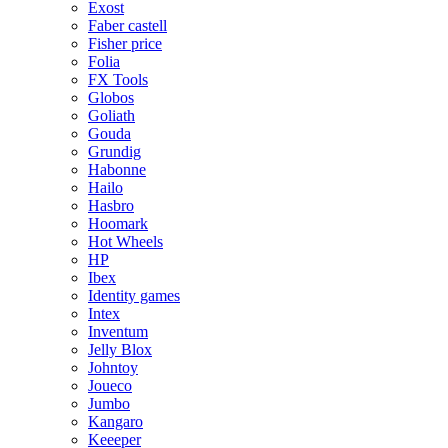
Exost
Faber castell
Fisher price
Folia
FX Tools
Globos
Goliath
Gouda
Grundig
Habonne
Hailo
Hasbro
Hoomark
Hot Wheels
HP
Ibex
Identity games
Intex
Inventum
Jelly Blox
Johntoy
Joueco
Jumbo
Kangaro
Keeeper