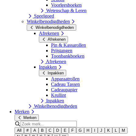
Voorleesboeken
Wetenschap & Leren
Speelgoed
Winkelbenodigdheden
Winkelbenodigdheden
Afrekenen
Afrekenen
Pin & Kassarollen
Prijstangen
Toonbankboeken
Afrekenen
Inpakken
Inpakken
Apparaatrollen
Cadeau Tassen
Cadeaupapier
Krullint
Inpakken
Winkelbenodigdheden
Merken
Merken
All
#
A
B
C
D
E
F
G
H
I
J
K
L
M