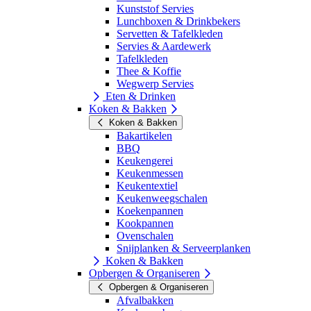
Kunststof Servies
Lunchboxen & Drinkbekers
Servetten & Tafelkleden
Servies & Aardewerk
Tafelkleden
Thee & Koffie
Wegwerp Servies
Eten & Drinken
Koken & Bakken
Koken & Bakken
Bakartikelen
BBQ
Keukengerei
Keukenmessen
Keukentextiel
Keukenweegschalen
Koekenpannen
Kookpannen
Ovenschalen
Snijplanken & Serveerplanken
Koken & Bakken
Opbergen & Organiseren
Opbergen & Organiseren
Afvalbakken