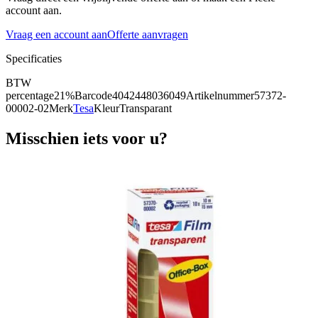
account aan.
Vraag een account aan
Offerte aanvragen
Specificaties
BTW
percentage
21%
Barcode
4042448036049
Artikelnummer
57372-
00002-02
Merk
Tesa
Kleur
Transparant
Misschien iets voor u?