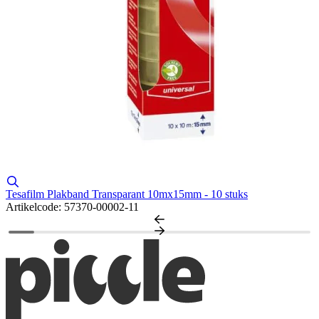
Tesafilm Plakband Transparant 10mx15mm - 10 stuks
H
Artikelcode: 57370-00002-11
A