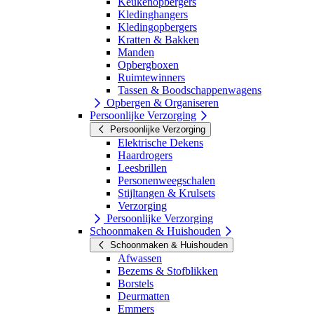
Keukenopbergers
Kledinghangers
Kledingopbergers
Kratten & Bakken
Manden
Opbergboxen
Ruimtewinners
Tassen & Boodschappenwagens
Opbergen & Organiseren
Persoonlijke Verzorging
Persoonlijke Verzorging
Elektrische Dekens
Haardrogers
Leesbrillen
Personenweegschalen
Stijltangen & Krulsets
Verzorging
Persoonlijke Verzorging
Schoonmaken & Huishouden
Schoonmaken & Huishouden
Afwassen
Bezems & Stofblikken
Borstels
Deurmatten
Emmers