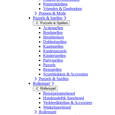
Poppenkleding
Vrienden & Dagboeken
Poppen & Mode
Puzzels & Spellen
Puzzels & Spellen
Actiespellen
Bordspellen
Breinbrekers
Dobbelspellen
Kaartspellen
Kinderpuzzels
Kinderspellen
Partyspellen
Puzzels
Reisspellen
Scoreblokken & Accesoires
Puzzels & Spellen
Rollenspel
Rollenspel
Beroepenspeelgoed
Huishoudelijk Speelgoed
Verkleedkleding & Accesoires
Winkelspeelgoed
Rollenspel