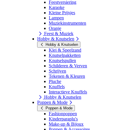
Feestversiering
Karaoke
Kleine Prijsjes
Lampen
Muziekinstrumenten
Oranje
Feest & Muziek
Hobby & Knutselen
Hobby & Knutselen
Klei & Speelzand
Knutselpakketten
Knutselspullen
Schilderen & Verven
Schrijven
Tekenen & Kleuren
Pluche
Knuffels
Interactieve Knuffels
Hobby & Knutselen
Poppen & Mode
Poppen & Mode
Fashionpoppen
Kinderparaplu's
Make-up & Bijoux
Poppen & Accessoires