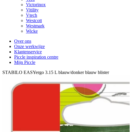
Victorinox
Vitility
Vtech
Westcott
Westmark
Wicke
Over ons
Onze werkwijze
Klantenservice
Piccle inspiration centre
Mijn Piccle
STABILO EASYergo 3.15 L blauw/donker blauw blister