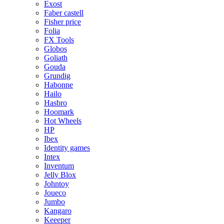
Exost
Faber castell
Fisher price
Folia
FX Tools
Globos
Goliath
Gouda
Grundig
Habonne
Hailo
Hasbro
Hoomark
Hot Wheels
HP
Ibex
Identity games
Intex
Inventum
Jelly Blox
Johntoy
Joueco
Jumbo
Kangaro
Keeeper