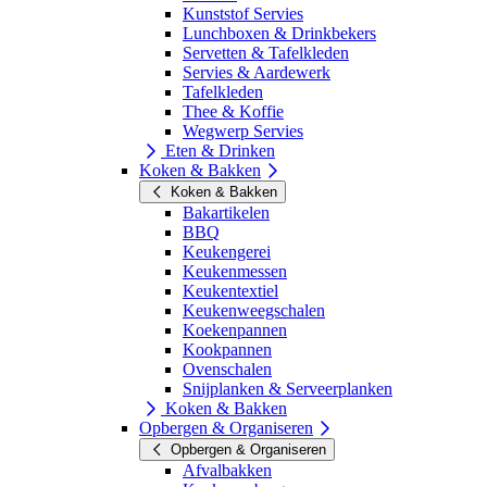
Kunststof Servies
Lunchboxen & Drinkbekers
Servetten & Tafelkleden
Servies & Aardewerk
Tafelkleden
Thee & Koffie
Wegwerp Servies
Eten & Drinken
Koken & Bakken
Koken & Bakken
Bakartikelen
BBQ
Keukengerei
Keukenmessen
Keukentextiel
Keukenweegschalen
Koekenpannen
Kookpannen
Ovenschalen
Snijplanken & Serveerplanken
Koken & Bakken
Opbergen & Organiseren
Opbergen & Organiseren
Afvalbakken