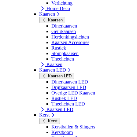
Verlichting
Home Deco
Kaarsen
Kaarsen
Dinerkaarsen
Geurkaarsen
Herdenkingslichten
Kaarsen Accesoires
Rustiek
Stompkaarsen
Theelichten
Kaarsen
Kaarsen LED
Kaarsen LED
Dinerkaarsen LED
Drijfkaarsen LED
Overige LED Kaarsen
Rustiek LED
Theelichten LED
Kaarsen LED
Kerst
Kerst
Kerstballen & Slingers
Kerstboom