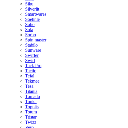
Siku
Silverlit
Smartwares
Soehnle
Soho
Sola
Sorbo
Spin master
Stabilo
Sunware
Swiffer
Swirl
Tack Pro
Tactic
Tefal
Tekmee
Tesa
Titania
Tomado
Tonka
Toppits
Totum
Tristar
Twizz
Vero