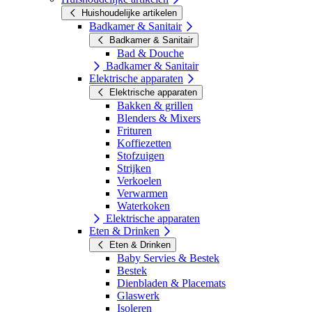
Huishoudelijke artikelen
Badkamer & Sanitair
Badkamer & Sanitair
Bad & Douche
Badkamer & Sanitair
Elektrische apparaten
Elektrische apparaten
Bakken & grillen
Blenders & Mixers
Frituren
Koffiezetten
Stofzuigen
Strijken
Verkoelen
Verwarmen
Waterkoken
Elektrische apparaten
Eten & Drinken
Eten & Drinken
Baby Servies & Bestek
Bestek
Dienbladen & Placemats
Glaswerk
Isoleren