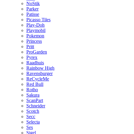
NoStik
Parker
Patisse
Picasso Tiles
Play-Doh
Playmobil
Pokemon
Princess
Pritt
ProGarden
Pyrex
Raadhuis
Rainbow High
Ravensburger
ReCycleMe
Red Bull
Rotho
Sakura
ScanPart
Schneider
Scotch
Secc
Selecta
Ses
Sigel