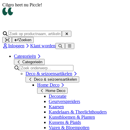
Op werkdagen voor 14.00 uur besteld, dezelfde dag verzonden
Zoeken
Inloggen
Klant worden
Categorieën
Categorieën
Deco & seizoensartikelen
Deco & seizoensartikelen
Home Deco
Home Deco
Decoratie
Geurverspreiders
Kaarsen
Kandelaars & Theelichthouders
Kunstbloemen & Planten
Kussens & Plaids
Vazen & Bloempotten