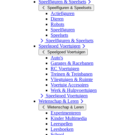
Speelfiguren & Speelsets
Speelfiguren & Speelsets
Actiefiguren
Dieren
Robots
Speelfiguren
Speelsets
Speelfiguren & Speelsets
Speelgoed Voertuigen
Speelgoed Voertuigen
Auto's
Garages & Racebanen
RC Voertuigen
Treinen & Treinbanen
Vliegtuigen & Ruimte
Voertuig Accesoires
Werk & Hulpvoertuigen
Speelgoed Voertuigen
Wetenschap & Leren
Wetenschap & Leren
Experimenteren
Kinder Multimedia
Leerspellen
Leesboeken
School