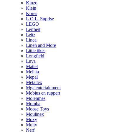
Kinzo
Klein
Kores
L.O.L. Suprise
LEGO
Leifheit
Leitz
Linea
Linen and More
Little tikes
Longfield
Luva
Mattel
Melitta
Mepal
Metaltex
Mga entertainment
Mobius en ruppert
Molenmes
Momba
Moose Toys
Moulinex
Moxy
Multy
Nerf