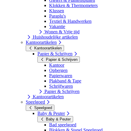
Gieters & Plantenspuiten
Klokken & Thermometers
Klussen
Paraplu's
Textiel & Handwerken
Vakantie
Wonen & Vrije tijd
Huishoudelijke artikelen
Kantoorartikelen
Kantoorartikelen
Papier & Schrijven
Papier & Schrijven
Kantoor
Opbergen
Papierwaren
Plakband & Tape
Schrijfwaren
Papier & Schrijven
Kantoorartikelen
Speelgoed
Speelgoed
Baby & Peuter
Baby & Peuter
Bad speelgoed
Blokken & Stapel Speelgoed