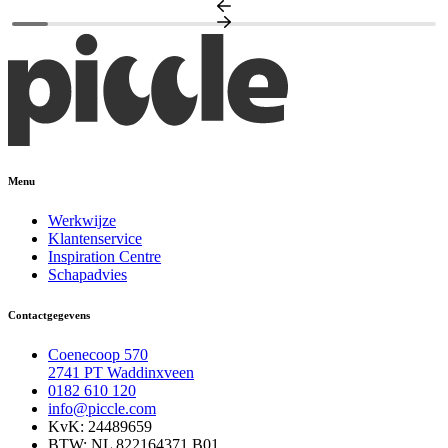
Menu
Werkwijze
Klantenservice
Inspiration Centre
Schapadvies
Contactgegevens
Coenecoop 570
2741 PT Waddinxveen
0182 610 120
info@piccle.com
KvK: 24489659
BTW: NL 822164371 B01