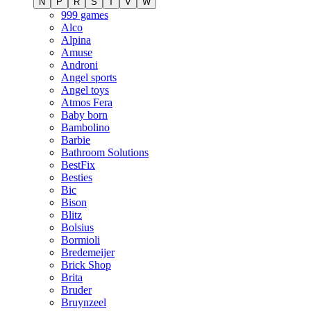
N
P
R
S
T
V
W
999 games
Alco
Alpina
Amuse
Androni
Angel sports
Angel toys
Atmos Fera
Baby born
Bambolino
Barbie
Bathroom Solutions
BestFix
Besties
Bic
Bison
Blitz
Bolsius
Bormioli
Bredemeijer
Brick Shop
Brita
Bruder
Bruynzeel