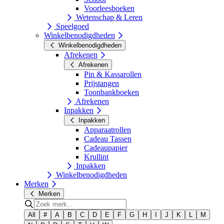
Voorleesboeken
Wetenschap & Leren
Speelgoed
Winkelbenodigdheden
Winkelbenodigdheden
Afrekenen
Afrekenen
Pin & Kassarollen
Prijstangen
Toonbankboeken
Afrekenen
Inpakken
Inpakken
Apparaatrollen
Cadeau Tassen
Cadeaupapier
Krullint
Inpakken
Winkelbenodigdheden
Merken
Merken
All
#
A
B
C
D
E
F
G
H
I
J
K
L
M