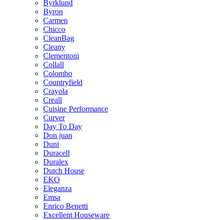
Byrklund
Byron
Carmen
Chicco
CleanBag
Cleany
Clementoni
Collall
Colombo
Countryfield
Crayola
Creall
Cuisine Performance
Curver
Day To Day
Don juan
Duni
Duracell
Duralex
Dutch House
EKO
Eleganza
Emsa
Enrico Benetti
Excellent Houseware