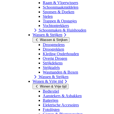
Raam & Vloerwissers
Schoonmaakmiddelen
Sponsen & Doeken
Stelen
Trappen & Opstapjes
Vochtontrekkers
Schoonmaken & Huishouden
Wassen & Strijken
Wassen & Strijken
Droogmolens
Droogrekken
Kleding Onderhouden
Overig Drogen
Strijkdekens
Strijktafels
Wasmanden & Boxen
Wassen & Strijken
Wonen & Vrije tijd
Wonen & Vrije tijd
Bedtextiel
Aanstekers & Asbakken
Batterijen
Elektrische Accesoires
Fotolijsten