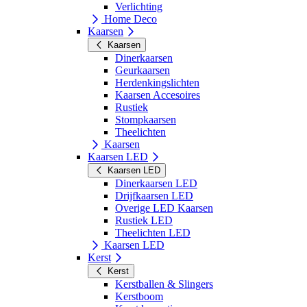
Verlichting
Home Deco
Kaarsen
Kaarsen
Dinerkaarsen
Geurkaarsen
Herdenkingslichten
Kaarsen Accesoires
Rustiek
Stompkaarsen
Theelichten
Kaarsen
Kaarsen LED
Kaarsen LED
Dinerkaarsen LED
Drijfkaarsen LED
Overige LED Kaarsen
Rustiek LED
Theelichten LED
Kaarsen LED
Kerst
Kerst
Kerstballen & Slingers
Kerstboom