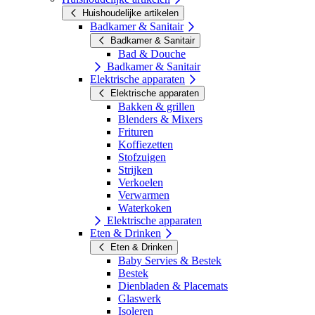
Huishoudelijke artikelen
Badkamer & Sanitair
Badkamer & Sanitair
Bad & Douche
Badkamer & Sanitair
Elektrische apparaten
Elektrische apparaten
Bakken & grillen
Blenders & Mixers
Frituren
Koffiezetten
Stofzuigen
Strijken
Verkoelen
Verwarmen
Waterkoken
Elektrische apparaten
Eten & Drinken
Eten & Drinken
Baby Servies & Bestek
Bestek
Dienbladen & Placemats
Glaswerk
Isoleren