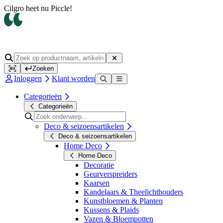
Cilgro heet nu Piccle!
Zoeken
Inloggen
Klant worden
Categorieën
Categorieën
Deco & seizoensartikelen
Deco & seizoensartikelen
Home Deco
Home Deco
Decoratie
Geurverspreiders
Kaarsen
Kandelaars & Theelichthouders
Kunstbloemen & Planten
Kussens & Plaids
Vazen & Bloempotten