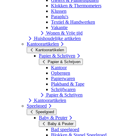
Gieters & Plantenspuiten
Klokken & Thermometers
Klussen
Paraplu's
Textiel & Handwerken
Vakantie
Wonen & Vrije tijd
Huishoudelijke artikelen
Kantoorartikelen
Kantoorartikelen
Papier & Schrijven
Papier & Schrijven
Kantoor
Opbergen
Papierwaren
Plakband & Tape
Schrijfwaren
Papier & Schrijven
Kantoorartikelen
Speelgoed
Speelgoed
Baby & Peuter
Baby & Peuter
Bad speelgoed
Blokken & Stapel Speelgoed