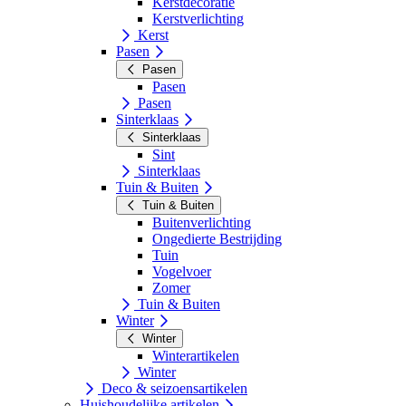
Kerstdecoratie
Kerstverlichting
Kerst
Pasen
Pasen
Pasen
Pasen
Sinterklaas
Sinterklaas
Sint
Sinterklaas
Tuin & Buiten
Tuin & Buiten
Buitenverlichting
Ongedierte Bestrijding
Tuin
Vogelvoer
Zomer
Tuin & Buiten
Winter
Winter
Winterartikelen
Winter
Deco & seizoensartikelen
Huishoudelijke artikelen