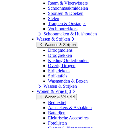
Raam & Vloerwissers
Schoonmaakmiddelen
Sponsen & Doeken
Stelen
Trappen & Opstapjes
Vochtontrekkers
Schoonmaken & Huishouden
Wassen & Strijken
Wassen & Strijken
Droogmolens
Droogrekken
Kleding Onderhouden
Overig Drogen
Strijkdekens
Strijktafels
Wasmanden & Boxen
Wassen & Strijken
Wonen & Vrije tijd
Wonen & Vrije tijd
Bedtextiel
Aanstekers & Asbakken
Batterijen
Elektrische Accesoires
Fotolijsten