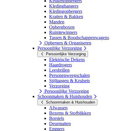
Keukenopbergers
Kledinghangers
Kledingopbergers
Kratten & Bakken
Manden
Opbergboxen
Ruimtewinners
Tassen & Boodschappenwagens
Opbergen & Organiseren
Persoonlijke Verzorging
Persoonlijke Verzorging
Elektrische Dekens
Haardrogers
Leesbrillen
Personenweegschalen
Stijltangen & Krulsets
Verzorging
Persoonlijke Verzorging
Schoonmaken & Huishouden
Schoonmaken & Huishouden
Afwassen
Bezems & Stofblikken
Borstels
Deurmatten
Emmers