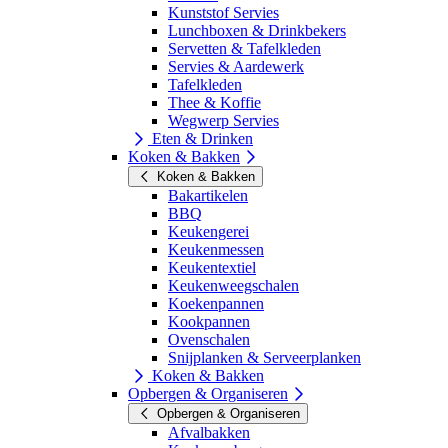
Kunststof Servies
Lunchboxen & Drinkbekers
Servetten & Tafelkleden
Servies & Aardewerk
Tafelkleden
Thee & Koffie
Wegwerp Servies
Eten & Drinken
Koken & Bakken
Koken & Bakken
Bakartikelen
BBQ
Keukengerei
Keukenmessen
Keukentextiel
Keukenweegschalen
Koekenpannen
Kookpannen
Ovenschalen
Snijplanken & Serveerplanken
Koken & Bakken
Opbergen & Organiseren
Opbergen & Organiseren
Afvalbakken