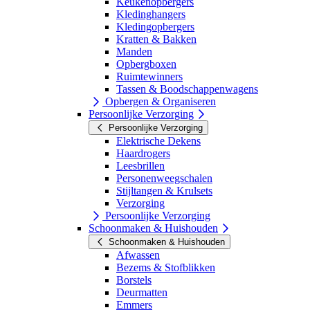
Keukenopbergers
Kledinghangers
Kledingopbergers
Kratten & Bakken
Manden
Opbergboxen
Ruimtewinners
Tassen & Boodschappenwagens
Opbergen & Organiseren
Persoonlijke Verzorging
Persoonlijke Verzorging
Elektrische Dekens
Haardrogers
Leesbrillen
Personenweegschalen
Stijltangen & Krulsets
Verzorging
Persoonlijke Verzorging
Schoonmaken & Huishouden
Schoonmaken & Huishouden
Afwassen
Bezems & Stofblikken
Borstels
Deurmatten
Emmers