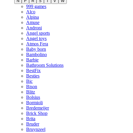
N
P
R
S
T
V
W
999 games
Alco
Alpina
Amuse
Androni
Angel sports
Angel toys
Atmos Fera
Baby born
Bambolino
Barbie
Bathroom Solutions
BestFix
Besties
Bic
Bison
Blitz
Bolsius
Bormioli
Bredemeijer
Brick Shop
Brita
Bruder
Bruynzeel