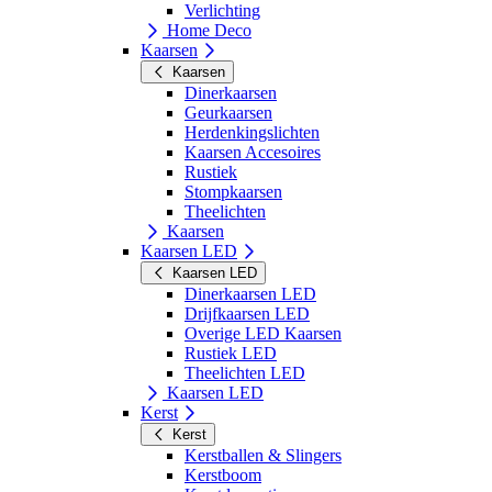
Verlichting
Home Deco
Kaarsen
Kaarsen
Dinerkaarsen
Geurkaarsen
Herdenkingslichten
Kaarsen Accesoires
Rustiek
Stompkaarsen
Theelichten
Kaarsen
Kaarsen LED
Kaarsen LED
Dinerkaarsen LED
Drijfkaarsen LED
Overige LED Kaarsen
Rustiek LED
Theelichten LED
Kaarsen LED
Kerst
Kerst
Kerstballen & Slingers
Kerstboom