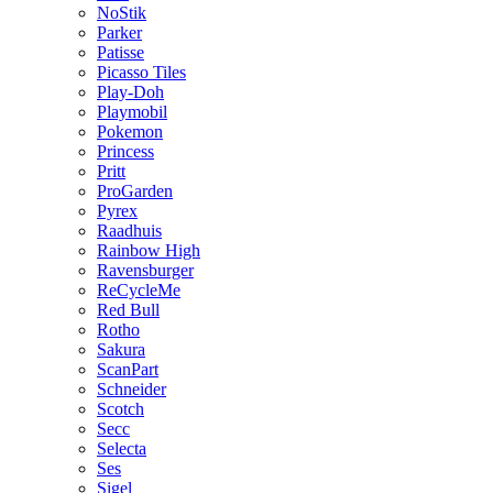
NoStik
Parker
Patisse
Picasso Tiles
Play-Doh
Playmobil
Pokemon
Princess
Pritt
ProGarden
Pyrex
Raadhuis
Rainbow High
Ravensburger
ReCycleMe
Red Bull
Rotho
Sakura
ScanPart
Schneider
Scotch
Secc
Selecta
Ses
Sigel