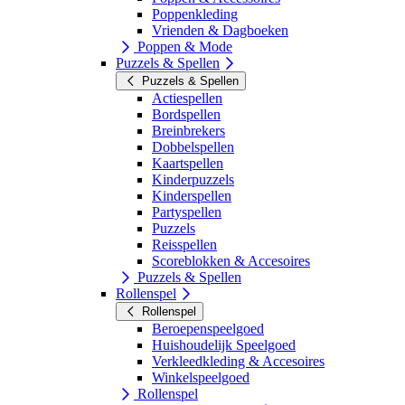
Poppenkleding
Vrienden & Dagboeken
Poppen & Mode
Puzzels & Spellen
Puzzels & Spellen
Actiespellen
Bordspellen
Breinbrekers
Dobbelspellen
Kaartspellen
Kinderpuzzels
Kinderspellen
Partyspellen
Puzzels
Reisspellen
Scoreblokken & Accesoires
Puzzels & Spellen
Rollenspel
Rollenspel
Beroepenspeelgoed
Huishoudelijk Speelgoed
Verkleedkleding & Accesoires
Winkelspeelgoed
Rollenspel