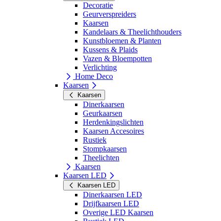
Decoratie
Geurverspreiders
Kaarsen
Kandelaars & Theelichthouders
Kunstbloemen & Planten
Kussens & Plaids
Vazen & Bloempotten
Verlichting
Home Deco
Kaarsen
Kaarsen
Dinerkaarsen
Geurkaarsen
Herdenkingslichten
Kaarsen Accesoires
Rustiek
Stompkaarsen
Theelichten
Kaarsen
Kaarsen LED
Kaarsen LED
Dinerkaarsen LED
Drijfkaarsen LED
Overige LED Kaarsen