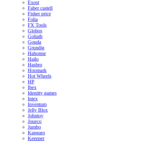
Exost
Faber castell
Fisher price
Folia
FX Tools
Globos
Goliath
Gouda
Grundig
Habonne
Hailo
Hasbro
Hoomark
Hot Wheels
HP
Ibex
Identity games
Intex
Inventum
Jelly Blox
Johntoy
Joueco
Jumbo
Kangaro
Keeeper