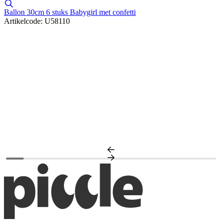
Ballon 30cm 6 stuks Babygirl met confetti
Artikelcode: U58110
N
A