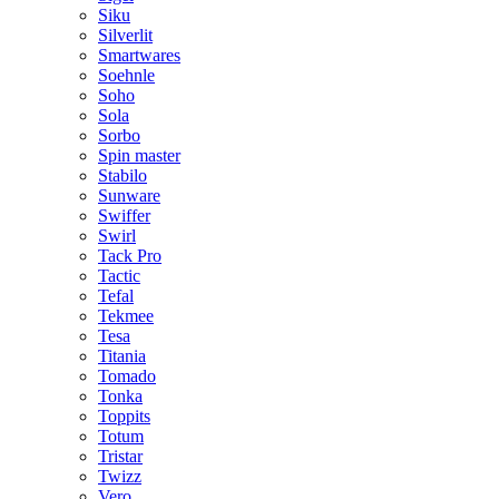
Siku
Silverlit
Smartwares
Soehnle
Soho
Sola
Sorbo
Spin master
Stabilo
Sunware
Swiffer
Swirl
Tack Pro
Tactic
Tefal
Tekmee
Tesa
Titania
Tomado
Tonka
Toppits
Totum
Tristar
Twizz
Vero