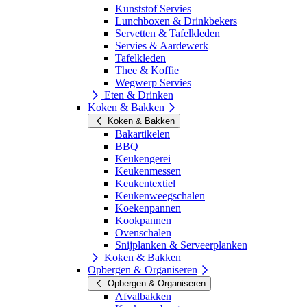
Kunststof Servies
Lunchboxen & Drinkbekers
Servetten & Tafelkleden
Servies & Aardewerk
Tafelkleden
Thee & Koffie
Wegwerp Servies
Eten & Drinken
Koken & Bakken
Koken & Bakken
Bakartikelen
BBQ
Keukengerei
Keukenmessen
Keukentextiel
Keukenweegschalen
Koekenpannen
Kookpannen
Ovenschalen
Snijplanken & Serveerplanken
Koken & Bakken
Opbergen & Organiseren
Opbergen & Organiseren
Afvalbakken