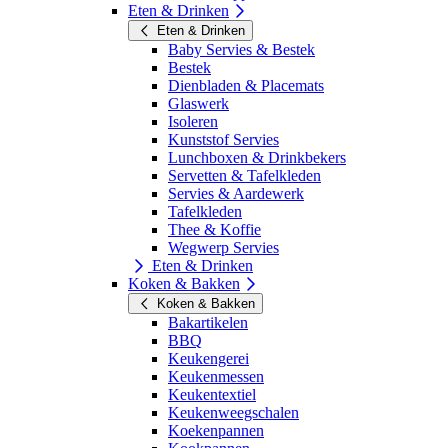
Eten & Drinken
Eten & Drinken
Baby Servies & Bestek
Bestek
Dienbladen & Placemats
Glaswerk
Isoleren
Kunststof Servies
Lunchboxen & Drinkbekers
Servetten & Tafelkleden
Servies & Aardewerk
Tafelkleden
Thee & Koffie
Wegwerp Servies
Eten & Drinken
Koken & Bakken
Koken & Bakken
Bakartikelen
BBQ
Keukengerei
Keukenmessen
Keukentextiel
Keukenweegschalen
Koekenpannen