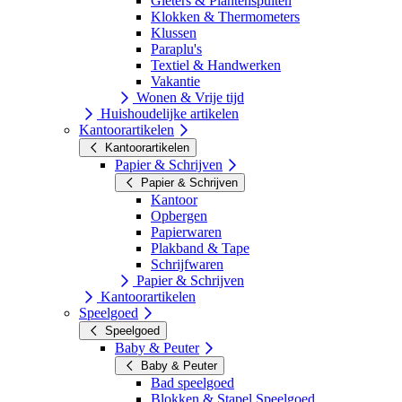
Gieters & Plantenspuiten
Klokken & Thermometers
Klussen
Paraplu's
Textiel & Handwerken
Vakantie
Wonen & Vrije tijd
Huishoudelijke artikelen
Kantoorartikelen
Kantoorartikelen
Papier & Schrijven
Papier & Schrijven
Kantoor
Opbergen
Papierwaren
Plakband & Tape
Schrijfwaren
Papier & Schrijven
Kantoorartikelen
Speelgoed
Speelgoed
Baby & Peuter
Baby & Peuter
Bad speelgoed
Blokken & Stapel Speelgoed