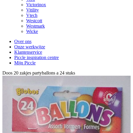
Victorinox
Vitility
Vtech
Westcott
Westmark
Wicke
Over ons
Onze werkwijze
Klantenservice
Piccle inspiration centre
Mijn Piccle
Doos 20 zakjes partyballons a 24 stuks