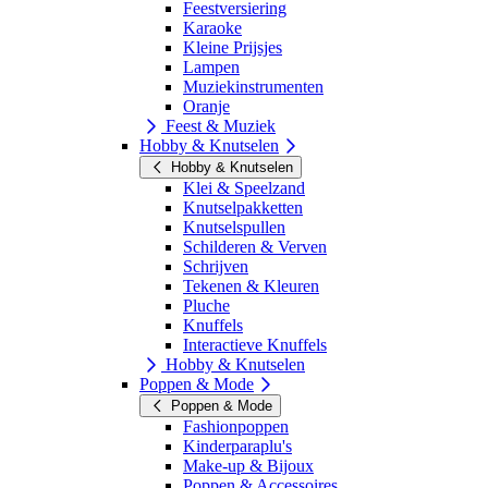
Feestversiering
Karaoke
Kleine Prijsjes
Lampen
Muziekinstrumenten
Oranje
Feest & Muziek
Hobby & Knutselen
Hobby & Knutselen
Klei & Speelzand
Knutselpakketten
Knutselspullen
Schilderen & Verven
Schrijven
Tekenen & Kleuren
Pluche
Knuffels
Interactieve Knuffels
Hobby & Knutselen
Poppen & Mode
Poppen & Mode
Fashionpoppen
Kinderparaplu's
Make-up & Bijoux
Poppen & Accessoires