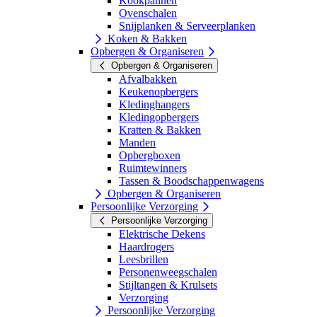
Kookpannen
Ovenschalen
Snijplanken & Serveerplanken
Koken & Bakken
Opbergen & Organiseren
Opbergen & Organiseren
Afvalbakken
Keukenopbergers
Kledinghangers
Kledingopbergers
Kratten & Bakken
Manden
Opbergboxen
Ruimtewinners
Tassen & Boodschappenwagens
Opbergen & Organiseren
Persoonlijke Verzorging
Persoonlijke Verzorging
Elektrische Dekens
Haardrogers
Leesbrillen
Personenweegschalen
Stijltangen & Krulsets
Verzorging
Persoonlijke Verzorging