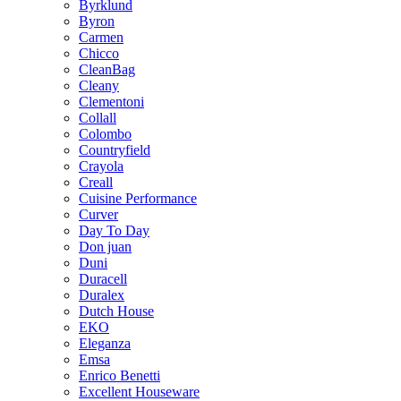
Byrklund
Byron
Carmen
Chicco
CleanBag
Cleany
Clementoni
Collall
Colombo
Countryfield
Crayola
Creall
Cuisine Performance
Curver
Day To Day
Don juan
Duni
Duracell
Duralex
Dutch House
EKO
Eleganza
Emsa
Enrico Benetti
Excellent Houseware