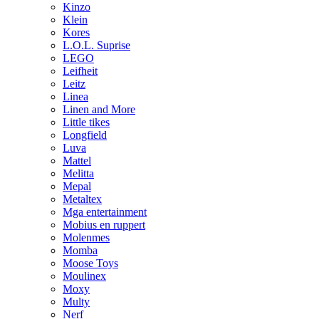
Kinzo
Klein
Kores
L.O.L. Suprise
LEGO
Leifheit
Leitz
Linea
Linen and More
Little tikes
Longfield
Luva
Mattel
Melitta
Mepal
Metaltex
Mga entertainment
Mobius en ruppert
Molenmes
Momba
Moose Toys
Moulinex
Moxy
Multy
Nerf