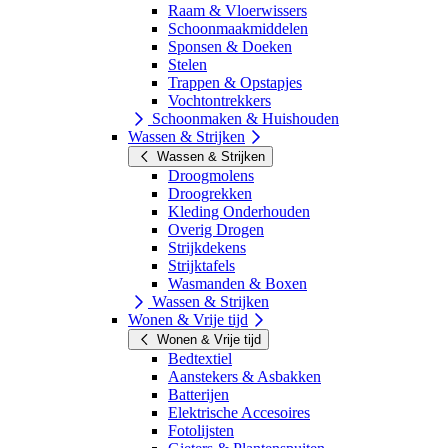
Raam & Vloerwissers
Schoonmaakmiddelen
Sponsen & Doeken
Stelen
Trappen & Opstapjes
Vochtontrekkers
Schoonmaken & Huishouden
Wassen & Strijken
Wassen & Strijken
Droogmolens
Droogrekken
Kleding Onderhouden
Overig Drogen
Strijkdekens
Strijktafels
Wasmanden & Boxen
Wassen & Strijken
Wonen & Vrije tijd
Wonen & Vrije tijd
Bedtextiel
Aanstekers & Asbakken
Batterijen
Elektrische Accesoires
Fotolijsten