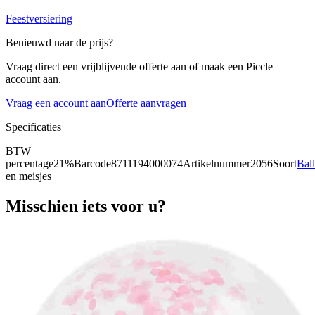
Feestversiering
Benieuwd naar de prijs?
Vraag direct een vrijblijvende offerte aan of maak een Piccle
account aan.
Vraag een account aan
Offerte aanvragen
Specificaties
BTW
percentage
21%
Barcode
8711194000074
Artikelnummer
2056
Soort
Bal
en meisjes
Misschien iets voor u?