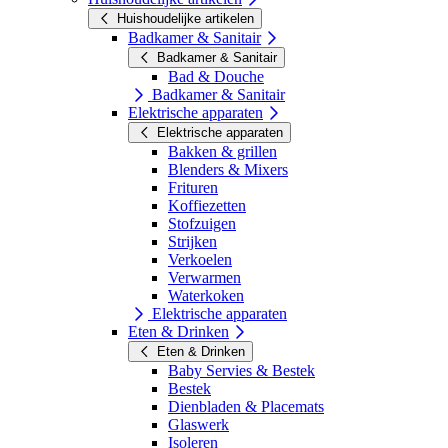
Huishoudelijke artikelen
Badkamer & Sanitair
Badkamer & Sanitair
Bad & Douche
Badkamer & Sanitair
Elektrische apparaten
Elektrische apparaten
Bakken & grillen
Blenders & Mixers
Frituren
Koffiezetten
Stofzuigen
Strijken
Verkoelen
Verwarmen
Waterkoken
Elektrische apparaten
Eten & Drinken
Eten & Drinken
Baby Servies & Bestek
Bestek
Dienbladen & Placemats
Glaswerk
Isoleren