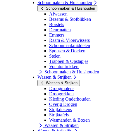
Schoonmaken & Huishouden
Schoonmaken & Huishouden
Afwassen
Bezems & Stofblikken
Borstels
Deurmatten
Emmers
Raam & Vloerwissers
Schoonmaakmiddelen
Sponsen & Doeken
Stelen
Trappen & Opstapjes
Vochtontrekkers
Schoonmaken & Huishouden
Wassen & Strijken
Wassen & Strijken
Droogmolens
Droogrekken
Kleding Onderhouden
Overig Drogen
Strijkdekens
Strijktafels
Wasmanden & Boxen
Wassen & Strijken
Wonen & Vrije tijd