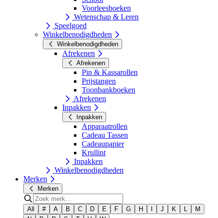
Voorleesboeken
Wetenschap & Leren
Speelgoed
Winkelbenodigdheden
Winkelbenodigdheden
Afrekenen
Afrekenen
Pin & Kassarollen
Prijstangen
Toonbankboeken
Afrekenen
Inpakken
Inpakken
Apparaatrollen
Cadeau Tassen
Cadeaupapier
Krullint
Inpakken
Winkelbenodigdheden
Merken
Merken
All
#
A
B
C
D
E
F
G
H
I
J
K
L
M