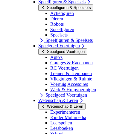
Speelfiguren & Speelsets
Speelfiguren & Speelsets
Actiefiguren
Dieren
Robots
Speelfiguren
Speelsets
Speelfiguren & Speelsets
Speelgoed Voertuigen
Speelgoed Voertuigen
Auto's
Garages & Racebanen
RC Voertuigen
Treinen & Treinbanen
Vliegtuigen & Ruimte
Voertuig Accesoires
Werk & Hulpvoertuigen
Speelgoed Voertuigen
Wetenschap & Leren
Wetenschap & Leren
Experimenteren
Kinder Multimedia
Leerspellen
Leesboeken
School