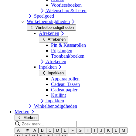
Voorleesboeken
Wetenschap & Leren
Speelgoed
Winkelbenodigdheden
Winkelbenodigdheden
Afrekenen
Afrekenen
Pin & Kassarollen
Prijstangen
Toonbankboeken
Afrekenen
Inpakken
Inpakken
Apparaatrollen
Cadeau Tassen
Cadeaupapier
Krullint
Inpakken
Winkelbenodigdheden
Merken
Merken
All
#
A
B
C
D
E
F
G
H
I
J
K
L
M