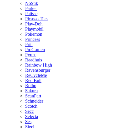
NoStik
Parker
Patisse
Picasso Tiles
Play-Doh
Playmobil
Pokemon
Princess
Pritt
ProGarden
Pyrex
Raadhuis
Rainbow High
Ravensburger
ReCycleMe
Red Bull
Rotho
Sakura
ScanPart
Schneider
Scotch
Secc
Selecta
Ses
Sigel