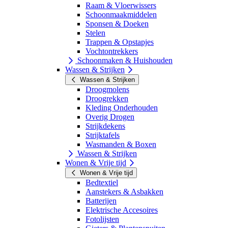
Raam & Vloerwissers
Schoonmaakmiddelen
Sponsen & Doeken
Stelen
Trappen & Opstapjes
Vochtontrekkers
Schoonmaken & Huishouden
Wassen & Strijken
Wassen & Strijken
Droogmolens
Droogrekken
Kleding Onderhouden
Overig Drogen
Strijkdekens
Strijktafels
Wasmanden & Boxen
Wassen & Strijken
Wonen & Vrije tijd
Wonen & Vrije tijd
Bedtextiel
Aanstekers & Asbakken
Batterijen
Elektrische Accesoires
Fotolijsten