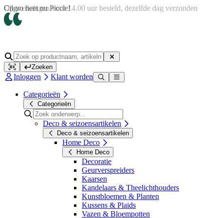
Op werkdagen voor 14.00 uur besteld, dezelfde dag verzonden
Zoeken
Inloggen
Klant worden
Categorieën
Categorieën
Deco & seizoensartikelen
Deco & seizoensartikelen
Home Deco
Home Deco
Decoratie
Geurverspreiders
Kaarsen
Kandelaars & Theelichthouders
Kunstbloemen & Planten
Kussens & Plaids
Vazen & Bloempotten