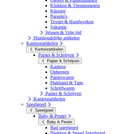
Gieters & Plantenspuiten
Klokken & Thermometers
Klussen
Paraplu's
Textiel & Handwerken
Vakantie
Wonen & Vrije tijd
Huishoudelijke artikelen
Kantoorartikelen
Kantoorartikelen
Papier & Schrijven
Papier & Schrijven
Kantoor
Opbergen
Papierwaren
Plakband & Tape
Schrijfwaren
Papier & Schrijven
Kantoorartikelen
Speelgoed
Speelgoed
Baby & Peuter
Baby & Peuter
Bad speelgoed
Blokken & Stapel Speelgoed