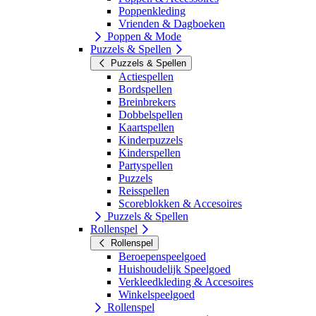
Poppenkleding
Vrienden & Dagboeken
Poppen & Mode
Puzzels & Spellen
Puzzels & Spellen
Actiespellen
Bordspellen
Breinbrekers
Dobbelspellen
Kaartspellen
Kinderpuzzels
Kinderspellen
Partyspellen
Puzzels
Reisspellen
Scoreblokken & Accesoires
Puzzels & Spellen
Rollenspel
Rollenspel
Beroepenspeelgoed
Huishoudelijk Speelgoed
Verkleedkleding & Accesoires
Winkelspeelgoed
Rollenspel