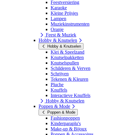
Feestversiering
Karaoke
Kleine Prijsjes
Lampen
Muziekinstrumenten
Oranje
Feest & Muziek
Hobby & Knutselen
Hobby & Knutselen
Klei & Speelzand
Knutselpakketten
Knutselspullen
Schilderen & Verven
Schrijven
Tekenen & Kleuren
Pluche
Knuffels
Interactieve Knuffels
Hobby & Knutselen
Poppen & Mode
Poppen & Mode
Fashionpoppen
Kinderparaplu's
Make-up & Bijoux
Poppen & Accessoires