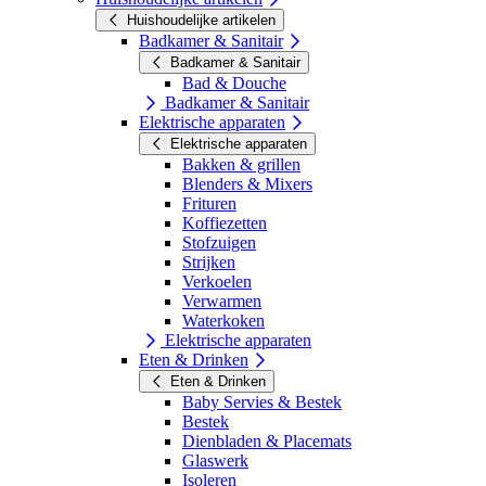
Huishoudelijke artikelen
Badkamer & Sanitair
Badkamer & Sanitair
Bad & Douche
Badkamer & Sanitair
Elektrische apparaten
Elektrische apparaten
Bakken & grillen
Blenders & Mixers
Frituren
Koffiezetten
Stofzuigen
Strijken
Verkoelen
Verwarmen
Waterkoken
Elektrische apparaten
Eten & Drinken
Eten & Drinken
Baby Servies & Bestek
Bestek
Dienbladen & Placemats
Glaswerk
Isoleren