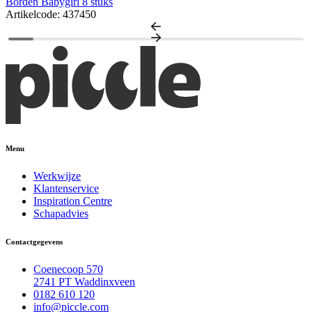
Borden Babygirl 8 stuks
Artikelcode: 437450
Menu
Werkwijze
Klantenservice
Inspiration Centre
Schapadvies
Contactgegevens
Coenecoop 570
2741 PT Waddinxveen
0182 610 120
info@piccle.com