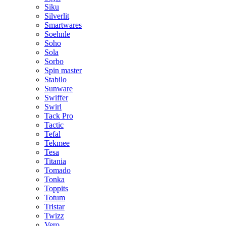
Siku
Silverlit
Smartwares
Soehnle
Soho
Sola
Sorbo
Spin master
Stabilo
Sunware
Swiffer
Swirl
Tack Pro
Tactic
Tefal
Tekmee
Tesa
Titania
Tomado
Tonka
Toppits
Totum
Tristar
Twizz
Vero