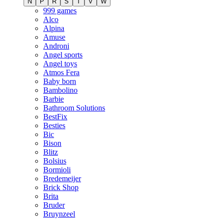
N
P
R
S
T
V
W
999 games
Alco
Alpina
Amuse
Androni
Angel sports
Angel toys
Atmos Fera
Baby born
Bambolino
Barbie
Bathroom Solutions
BestFix
Besties
Bic
Bison
Blitz
Bolsius
Bormioli
Bredemeijer
Brick Shop
Brita
Bruder
Bruynzeel