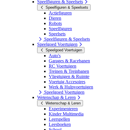
Speelfiguren & Speelsets
Speelfiguren & Speelsets
Actiefiguren
Dieren
Robots
Speelfiguren
Speelsets
Speelfiguren & Speelsets
Speelgoed Voertuigen
Speelgoed Voertuigen
Auto's
Garages & Racebanen
RC Voertuigen
Treinen & Treinbanen
Vliegtuigen & Ruimte
Voertuig Accesoires
Werk & Hulpvoertuigen
Speelgoed Voertuigen
Wetenschap & Leren
Wetenschap & Leren
Experimenteren
Kinder Multimedia
Leerspellen
Leesboeken
School