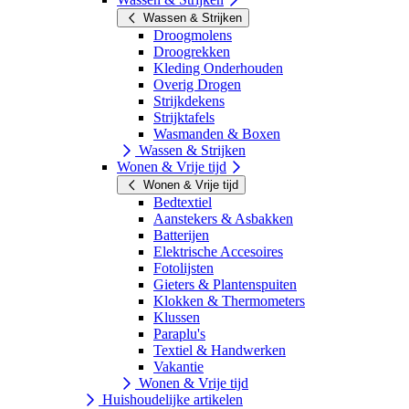
Wassen & Strijken
Droogmolens
Droogrekken
Kleding Onderhouden
Overig Drogen
Strijkdekens
Strijktafels
Wasmanden & Boxen
Wassen & Strijken
Wonen & Vrije tijd
Wonen & Vrije tijd
Bedtextiel
Aanstekers & Asbakken
Batterijen
Elektrische Accesoires
Fotolijsten
Gieters & Plantenspuiten
Klokken & Thermometers
Klussen
Paraplu's
Textiel & Handwerken
Vakantie
Wonen & Vrije tijd
Huishoudelijke artikelen