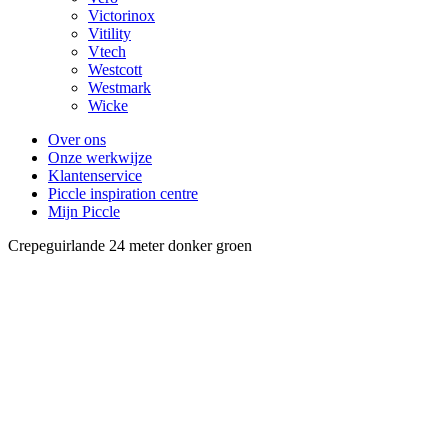
Victorinox
Vitility
Vtech
Westcott
Westmark
Wicke
Over ons
Onze werkwijze
Klantenservice
Piccle inspiration centre
Mijn Piccle
Crepeguirlande 24 meter donker groen