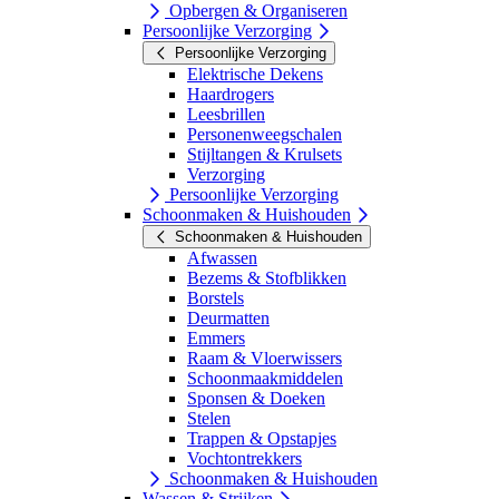
Opbergen & Organiseren
Persoonlijke Verzorging
Persoonlijke Verzorging
Elektrische Dekens
Haardrogers
Leesbrillen
Personenweegschalen
Stijltangen & Krulsets
Verzorging
Persoonlijke Verzorging
Schoonmaken & Huishouden
Schoonmaken & Huishouden
Afwassen
Bezems & Stofblikken
Borstels
Deurmatten
Emmers
Raam & Vloerwissers
Schoonmaakmiddelen
Sponsen & Doeken
Stelen
Trappen & Opstapjes
Vochtontrekkers
Schoonmaken & Huishouden
Wassen & Strijken