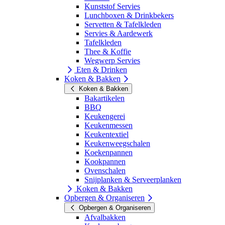
Kunststof Servies
Lunchboxen & Drinkbekers
Servetten & Tafelkleden
Servies & Aardewerk
Tafelkleden
Thee & Koffie
Wegwerp Servies
Eten & Drinken
Koken & Bakken
Koken & Bakken
Bakartikelen
BBQ
Keukengerei
Keukenmessen
Keukentextiel
Keukenweegschalen
Koekenpannen
Kookpannen
Ovenschalen
Snijplanken & Serveerplanken
Koken & Bakken
Opbergen & Organiseren
Opbergen & Organiseren
Afvalbakken