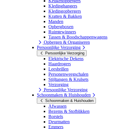
Keukenopbergers
Kledinghangers
Kledingopbergers
Kratten & Bakken
Manden
Opbergboxen
Ruimtewinners
Tassen & Boodschappenwagens
Opbergen & Organiseren
Persoonlijke Verzorging
Persoonlijke Verzorging
Elektrische Dekens
Haardrogers
Leesbrillen
Personenweegschalen
Stijltangen & Krulsets
Verzorging
Persoonlijke Verzorging
Schoonmaken & Huishouden
Schoonmaken & Huishouden
Afwassen
Bezems & Stofblikken
Borstels
Deurmatten
Emmers