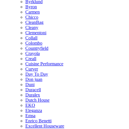
Byrklund
Byron
Carmen
Chicco
CleanBag
Cleany
Clementoni
Collall
Colombo
Countryfield
Crayola
Creall
Cuisine Performance
Curver
Day To Day
Don juan
Duni
Duracell
Duralex
Dutch House
EKO
Eleganza
Emsa
Enrico Benetti
Excellent Houseware