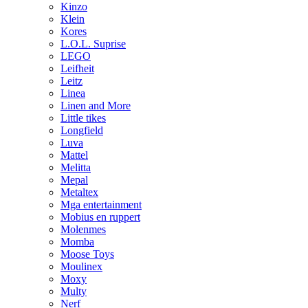
Kinzo
Klein
Kores
L.O.L. Suprise
LEGO
Leifheit
Leitz
Linea
Linen and More
Little tikes
Longfield
Luva
Mattel
Melitta
Mepal
Metaltex
Mga entertainment
Mobius en ruppert
Molenmes
Momba
Moose Toys
Moulinex
Moxy
Multy
Nerf