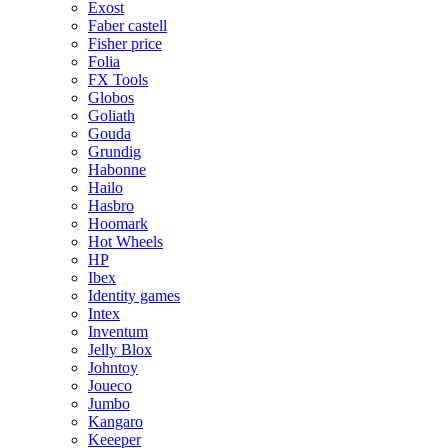
Exost
Faber castell
Fisher price
Folia
FX Tools
Globos
Goliath
Gouda
Grundig
Habonne
Hailo
Hasbro
Hoomark
Hot Wheels
HP
Ibex
Identity games
Intex
Inventum
Jelly Blox
Johntoy
Joueco
Jumbo
Kangaro
Keeeper