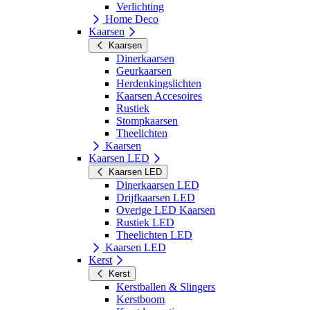
Verlichting
Home Deco
Kaarsen
Kaarsen
Dinerkaarsen
Geurkaarsen
Herdenkingslichten
Kaarsen Accesoires
Rustiek
Stompkaarsen
Theelichten
Kaarsen
Kaarsen LED
Kaarsen LED
Dinerkaarsen LED
Drijfkaarsen LED
Overige LED Kaarsen
Rustiek LED
Theelichten LED
Kaarsen LED
Kerst
Kerst
Kerstballen & Slingers
Kerstboom