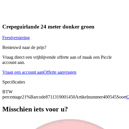
Crepeguirlande 24 meter donker groen
Feestversiering
Benieuwd naar de prijs?
Vraag direct een vrijblijvende offerte aan of maak een Piccle
account aan.
Vraag een account aan
Offerte aanvragen
Specificaties
BTW
percentage
21%
Barcode
8711319001450
Artikelnummer
400545
Soort
G
Misschien iets voor u?