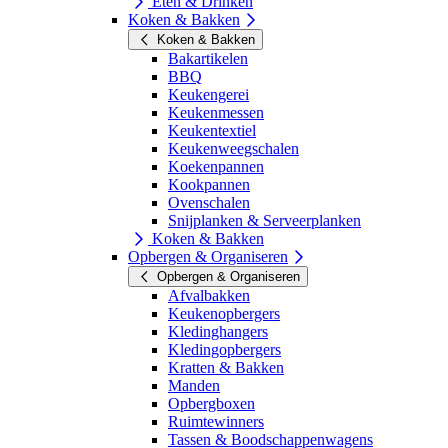
Eten & Drinken
Koken & Bakken
Koken & Bakken
Bakartikelen
BBQ
Keukengerei
Keukenmessen
Keukentextiel
Keukenweegschalen
Koekenpannen
Kookpannen
Ovenschalen
Snijplanken & Serveerplanken
Koken & Bakken
Opbergen & Organiseren
Opbergen & Organiseren
Afvalbakken
Keukenopbergers
Kledinghangers
Kledingopbergers
Kratten & Bakken
Manden
Opbergboxen
Ruimtewinners
Tassen & Boodschappenwagens