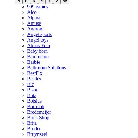
N
P
R
S
T
V
W
999 games
Alco
Alpina
Amuse
Androni
Angel sports
Angel toys
Atmos Fera
Baby born
Bambolino
Barbie
Bathroom Solutions
BestFix
Besties
Bic
Bison
Blitz
Bolsius
Bormioli
Bredemeijer
Brick Shop
Brita
Bruder
Bruynzeel