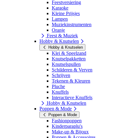
Feestversiering
Karaoke
Kleine Prijsjes
Lampen
Muziekinstrumenten
Oranje
Feest & Muziek
Hobby & Knutselen
Hobby & Knutselen
Klei & Speelzand
Knutselpakketten
Knutselspullen
Schilderen & Verven
Schrijven
Tekenen & Kleuren
Pluche
Knuffels
Interactieve Knuffels
Hobby & Knutselen
Poppen & Mode
Poppen & Mode
Fashionpoppen
Kinderparaplu's
Make-up & Bijoux
Poppen & Accessoires