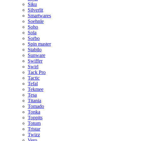
Siku
Silverlit
Smartwares
Soehnle
Soho
Sola
Sorbo
Spin master
Stabilo
Sunware
Swiffer
Swirl
Tack Pro
Tactic
Tefal
Tekmee
Tesa
Titania
Tomado
Tonka
Toppits
Totum
Tristar
Twizz
Vero