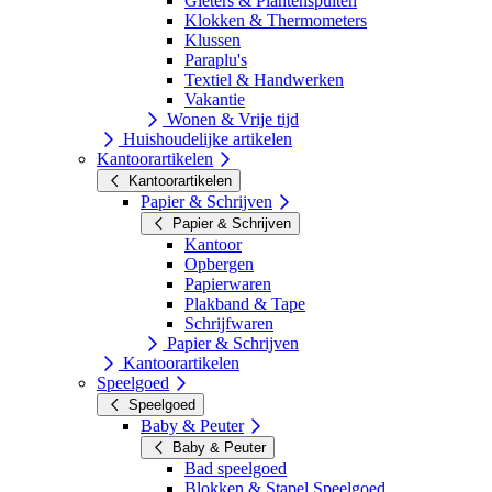
Gieters & Plantenspuiten
Klokken & Thermometers
Klussen
Paraplu's
Textiel & Handwerken
Vakantie
Wonen & Vrije tijd
Huishoudelijke artikelen
Kantoorartikelen
Kantoorartikelen
Papier & Schrijven
Papier & Schrijven
Kantoor
Opbergen
Papierwaren
Plakband & Tape
Schrijfwaren
Papier & Schrijven
Kantoorartikelen
Speelgoed
Speelgoed
Baby & Peuter
Baby & Peuter
Bad speelgoed
Blokken & Stapel Speelgoed