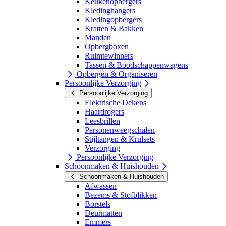
Keukenopbergers
Kledinghangers
Kledingopbergers
Kratten & Bakken
Manden
Opbergboxen
Ruimtewinners
Tassen & Boodschappenwagens
Opbergen & Organiseren
Persoonlijke Verzorging
Persoonlijke Verzorging
Elektrische Dekens
Haardrogers
Leesbrillen
Personenweegschalen
Stijltangen & Krulsets
Verzorging
Persoonlijke Verzorging
Schoonmaken & Huishouden
Schoonmaken & Huishouden
Afwassen
Bezems & Stofblikken
Borstels
Deurmatten
Emmers