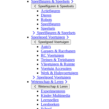
Speelfiguren & Speelsets
Speelfiguren & Speelsets
Actiefiguren
Dieren
Robots
Speelfiguren
Speelsets
Speelfiguren & Speelsets
Speelgoed Voertuigen
Speelgoed Voertuigen
Auto's
Garages & Racebanen
RC Voertuigen
Treinen & Treinbanen
Vliegtuigen & Ruimte
Voertuig Accesoires
Werk & Hulpvoertuigen
Speelgoed Voertuigen
Wetenschap & Leren
Wetenschap & Leren
Experimenteren
Kinder Multimedia
Leerspellen
Leesboeken
School