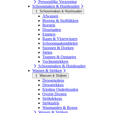
Persoonlijke Verzorging
Schoonmaken & Huishouden
Schoonmaken & Huishouden
Afwassen
Bezems & Stofblikken
Borstels
Deurmatten
Emmers
Raam & Vloerwissers
Schoonmaakmiddelen
Sponsen & Doeken
Stelen
Trappen & Opstapjes
Vochtontrekkers
Schoonmaken & Huishouden
Wassen & Strijken
Wassen & Strijken
Droogmolens
Droogrekken
Kleding Onderhouden
Overig Drogen
Strijkdekens
Strijktafels
Wasmanden & Boxen
Wassen & Strijken