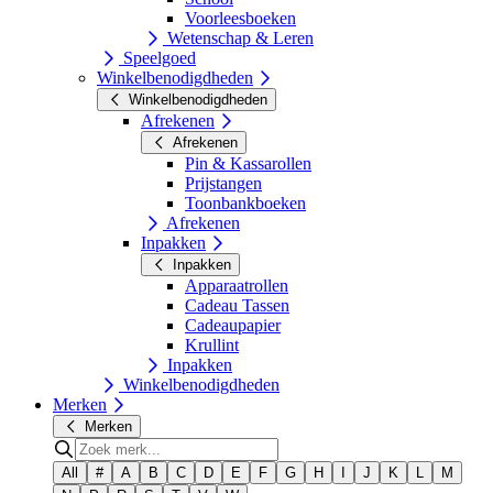
Voorleesboeken
Wetenschap & Leren
Speelgoed
Winkelbenodigdheden
Winkelbenodigdheden
Afrekenen
Afrekenen
Pin & Kassarollen
Prijstangen
Toonbankboeken
Afrekenen
Inpakken
Inpakken
Apparaatrollen
Cadeau Tassen
Cadeaupapier
Krullint
Inpakken
Winkelbenodigdheden
Merken
Merken
All
#
A
B
C
D
E
F
G
H
I
J
K
L
M