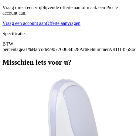
Vraag direct een vrijblijvende offerte aan of maak een Piccle
account aan.
Vraag een account aan
Offerte aanvragen
Specificaties
BTW
percentage
21%
Barcode
5907760634528
Artikelnummer
ARD1355
Soo
Misschien iets voor u?