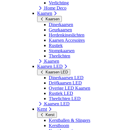
Verlichting
Home Deco
Kaarsen
Kaarsen
Dinerkaarsen
Geurkaarsen
Herdenkingslichten
Kaarsen Accesoires
Rustiek
Stompkaarsen
Theelichten
Kaarsen
Kaarsen LED
Kaarsen LED
Dinerkaarsen LED
Drijfkaarsen LED
Overige LED Kaarsen
Rustiek LED
Theelichten LED
Kaarsen LED
Kerst
Kerst
Kerstballen & Slingers
Kerstboom