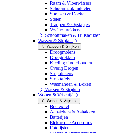
Raam & Vloerwissers
Schoonmaakmiddelen
Sponsen & Doeken
Stelen
Trappen & Opstapjes
Vochtontrekkers
Schoonmaken & Huishouden
Wassen & Strijken
Wassen & Strijken
Droogmolens
Droogrekken
Kleding Onderhouden
Overig Drogen
Strijkdekens
Strijktafels
Wasmanden & Boxen
Wassen & Strijken
Wonen & Vrije tijd
Wonen & Vrije tijd
Bedtextiel
Aanstekers & Asbakken
Batterijen
Elektrische Accesoires
Fotolijsten