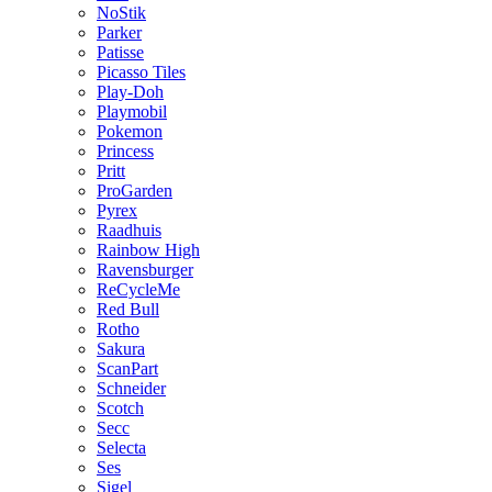
NoStik
Parker
Patisse
Picasso Tiles
Play-Doh
Playmobil
Pokemon
Princess
Pritt
ProGarden
Pyrex
Raadhuis
Rainbow High
Ravensburger
ReCycleMe
Red Bull
Rotho
Sakura
ScanPart
Schneider
Scotch
Secc
Selecta
Ses
Sigel