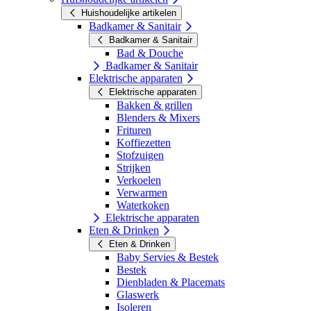
Huishoudelijke artikelen
Badkamer & Sanitair
Badkamer & Sanitair
Bad & Douche
Badkamer & Sanitair
Elektrische apparaten
Elektrische apparaten
Bakken & grillen
Blenders & Mixers
Frituren
Koffiezetten
Stofzuigen
Strijken
Verkoelen
Verwarmen
Waterkoken
Elektrische apparaten
Eten & Drinken
Eten & Drinken
Baby Servies & Bestek
Bestek
Dienbladen & Placemats
Glaswerk
Isoleren