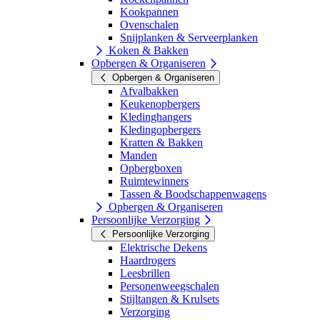
Kookpannen
Ovenschalen
Snijplanken & Serveerplanken
Koken & Bakken
Opbergen & Organiseren
Opbergen & Organiseren
Afvalbakken
Keukenopbergers
Kledinghangers
Kledingopbergers
Kratten & Bakken
Manden
Opbergboxen
Ruimtewinners
Tassen & Boodschappenwagens
Opbergen & Organiseren
Persoonlijke Verzorging
Persoonlijke Verzorging
Elektrische Dekens
Haardrogers
Leesbrillen
Personenweegschalen
Stijltangen & Krulsets
Verzorging