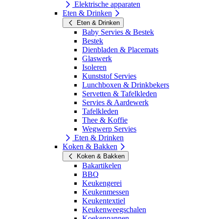
Elektrische apparaten
Eten & Drinken
Eten & Drinken
Baby Servies & Bestek
Bestek
Dienbladen & Placemats
Glaswerk
Isoleren
Kunststof Servies
Lunchboxen & Drinkbekers
Servetten & Tafelkleden
Servies & Aardewerk
Tafelkleden
Thee & Koffie
Wegwerp Servies
Eten & Drinken
Koken & Bakken
Koken & Bakken
Bakartikelen
BBQ
Keukengerei
Keukenmessen
Keukentextiel
Keukenweegschalen
Koekenpannen