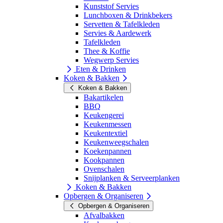
Kunststof Servies
Lunchboxen & Drinkbekers
Servetten & Tafelkleden
Servies & Aardewerk
Tafelkleden
Thee & Koffie
Wegwerp Servies
Eten & Drinken
Koken & Bakken
Koken & Bakken
Bakartikelen
BBQ
Keukengerei
Keukenmessen
Keukentextiel
Keukenweegschalen
Koekenpannen
Kookpannen
Ovenschalen
Snijplanken & Serveerplanken
Koken & Bakken
Opbergen & Organiseren
Opbergen & Organiseren
Afvalbakken