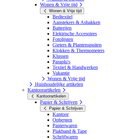
Wonen & Vrije tijd
Wonen & Vrije tijd
Bedtextiel
Aanstekers & Asbakken
Batterijen
Elektrische Accesoires
Fotolijsten
Gieters & Plantenspuiten
Klokken & Thermometers
Klussen
Paraplu's
Textiel & Handwerken
Vakantie
Wonen & Vrije tijd
Huishoudelijke artikelen
Kantoorartikelen
Kantoorartikelen
Papier & Schrijven
Papier & Schrijven
Kantoor
Opbergen
Papierwaren
Plakband & Tape
Schrijfwaren