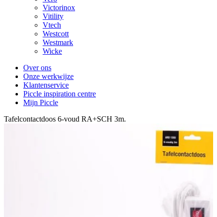
Victorinox
Vitility
Vtech
Westcott
Westmark
Wicke
Over ons
Onze werkwijze
Klantenservice
Piccle inspiration centre
Mijn Piccle
Tafelcontactdoos 6-voud RA+SCH 3m.