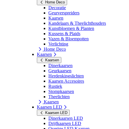
Home Deco
Decoratie
Geurverspreiders
Kaarsen
Kandelaars & Theelichthouders
Kunstbloemen & Planten
Kussens & Plaids
Vazen & Bloempotten
Verlichting
Home Deco
Kaarsen
Kaarsen
Dinerkaarsen
Geurkaarsen
Herdenkingslichten
Kaarsen Accesoires
Rustiek
Stompkaarsen
Theelichten
Kaarsen
Kaarsen LED
Kaarsen LED
Dinerkaarsen LED
Drijfkaarsen LED
Overige LED Kaarsen