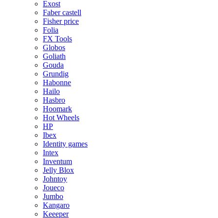
Exost
Faber castell
Fisher price
Folia
FX Tools
Globos
Goliath
Gouda
Grundig
Habonne
Hailo
Hasbro
Hoomark
Hot Wheels
HP
Ibex
Identity games
Intex
Inventum
Jelly Blox
Johntoy
Joueco
Jumbo
Kangaro
Keeeper