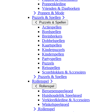
Poppenkleding
Vrienden & Dagboeken
Poppen & Mode
Puzzels & Spellen
Puzzels & Spellen
Actiespellen
Bordspellen
Breinbrekers
Dobbelspellen
Kaartspellen
Kinderpuzzels
Kinderspellen
Partyspellen
Puzzels
Reisspellen
Scoreblokken & Accesoires
Puzzels & Spellen
Rollenspel
Rollenspel
Beroepenspeelgoed
Huishoudelijk Speelgoed
Verkleedkleding & Accesoires
Winkelspeelgoed
Rollenspel