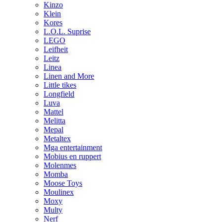
Kinzo
Klein
Kores
L.O.L. Suprise
LEGO
Leifheit
Leitz
Linea
Linen and More
Little tikes
Longfield
Luva
Mattel
Melitta
Mepal
Metaltex
Mga entertainment
Mobius en ruppert
Molenmes
Momba
Moose Toys
Moulinex
Moxy
Multy
Nerf