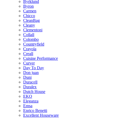
Byrklund
Byron
Carmen
Chicco
CleanBag
Cleany
Clementoni
Collall
Colombo
Countryfield
Crayola
Creall
Cuisine Performance
Curver
Day To Day
Don juan
Duni
Duracell
Duralex
Dutch House
EKO
Eleganza
Emsa
Enrico Benetti
Excellent Houseware