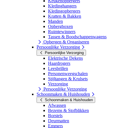
Keukenopbergers
Kledinghangers
Kledingopbergers
Kratten & Bakken
Manden
Opbergboxen
Ruimtewinners
Tassen & Boodschappenwagens
Opbergen & Organiseren
Persoonlijke Verzorging
Persoonlijke Verzorging
Elektrische Dekens
Haardrogers
Leesbrillen
Personenweegschalen
Stijltangen & Krulsets
Verzorging
Persoonlijke Verzorging
Schoonmaken & Huishouden
Schoonmaken & Huishouden
Afwassen
Bezems & Stofblikken
Borstels
Deurmatten
Emmers