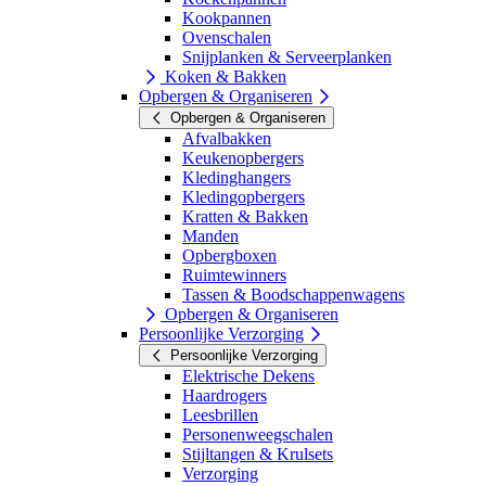
Kookpannen
Ovenschalen
Snijplanken & Serveerplanken
Koken & Bakken
Opbergen & Organiseren
Opbergen & Organiseren
Afvalbakken
Keukenopbergers
Kledinghangers
Kledingopbergers
Kratten & Bakken
Manden
Opbergboxen
Ruimtewinners
Tassen & Boodschappenwagens
Opbergen & Organiseren
Persoonlijke Verzorging
Persoonlijke Verzorging
Elektrische Dekens
Haardrogers
Leesbrillen
Personenweegschalen
Stijltangen & Krulsets
Verzorging