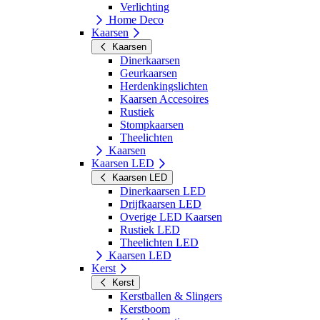
Verlichting
Home Deco
Kaarsen
Kaarsen
Dinerkaarsen
Geurkaarsen
Herdenkingslichten
Kaarsen Accesoires
Rustiek
Stompkaarsen
Theelichten
Kaarsen
Kaarsen LED
Kaarsen LED
Dinerkaarsen LED
Drijfkaarsen LED
Overige LED Kaarsen
Rustiek LED
Theelichten LED
Kaarsen LED
Kerst
Kerst
Kerstballen & Slingers
Kerstboom