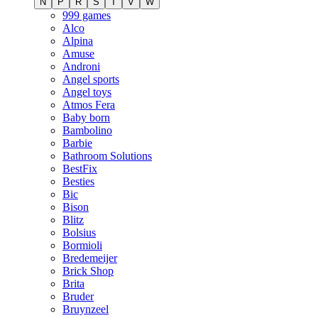
N
P
R
S
T
V
W
999 games
Alco
Alpina
Amuse
Androni
Angel sports
Angel toys
Atmos Fera
Baby born
Bambolino
Barbie
Bathroom Solutions
BestFix
Besties
Bic
Bison
Blitz
Bolsius
Bormioli
Bredemeijer
Brick Shop
Brita
Bruder
Bruynzeel