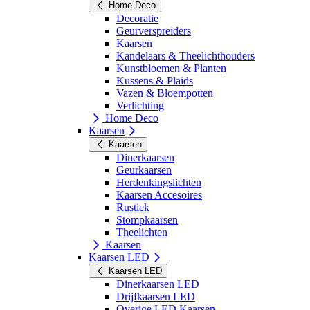
Home Deco
Decoratie
Geurverspreiders
Kaarsen
Kandelaars & Theelichthouders
Kunstbloemen & Planten
Kussens & Plaids
Vazen & Bloempotten
Verlichting
Home Deco
Kaarsen
Kaarsen
Dinerkaarsen
Geurkaarsen
Herdenkingslichten
Kaarsen Accesoires
Rustiek
Stompkaarsen
Theelichten
Kaarsen
Kaarsen LED
Kaarsen LED
Dinerkaarsen LED
Drijfkaarsen LED
Overige LED Kaarsen