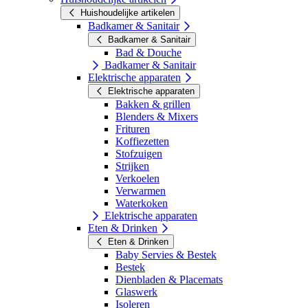
Huishoudelijke artikelen
Badkamer & Sanitair
Badkamer & Sanitair
Bad & Douche
Badkamer & Sanitair
Elektrische apparaten
Elektrische apparaten
Bakken & grillen
Blenders & Mixers
Frituren
Koffiezetten
Stofzuigen
Strijken
Verkoelen
Verwarmen
Waterkoken
Elektrische apparaten
Eten & Drinken
Eten & Drinken
Baby Servies & Bestek
Bestek
Dienbladen & Placemats
Glaswerk
Isoleren