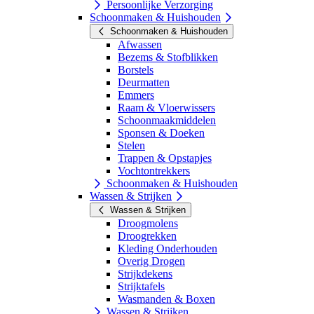
Persoonlijke Verzorging
Schoonmaken & Huishouden
Schoonmaken & Huishouden
Afwassen
Bezems & Stofblikken
Borstels
Deurmatten
Emmers
Raam & Vloerwissers
Schoonmaakmiddelen
Sponsen & Doeken
Stelen
Trappen & Opstapjes
Vochtontrekkers
Schoonmaken & Huishouden
Wassen & Strijken
Wassen & Strijken
Droogmolens
Droogrekken
Kleding Onderhouden
Overig Drogen
Strijkdekens
Strijktafels
Wasmanden & Boxen
Wassen & Strijken