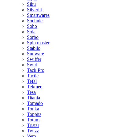
Siku
Silverlit
Smartwares
Soehnle
Soho
Sola
Sorbo
Spin master
Stabilo
Sunware
Swiffer
Swirl
Tack Pro
Tactic
Tefal
Tekmee
Tesa
Titania
Tomado
Tonka
Toppits
Totum
Tristar
Twizz
Vero