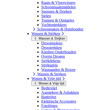
Raam & Vloerwissers
Schoonmaakmiddelen
Sponsen & Doeken
Stelen
Trappen & Opstapjes
Vochtontrekkers
Schoonmaken & Huishouden
Wassen & Strijken
Wassen & Strijken
Droogmolens
Droogrekken
Kleding Onderhouden
Overig Drogen
Strijkdekens
Strijktafels
Wasmanden & Boxen
Wassen & Strijken
Wonen & Vrije tijd
Wonen & Vrije tijd
Bedtextiel
Aanstekers & Asbakken
Batterijen
Elektrische Accesoires
Fotolijsten