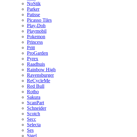
NoStik
Parker
Patisse
Picasso Tiles
Play-Doh
Playmobil
Pokemon
Princess
Pritt
ProGarden
Pyrex
Raadhuis
Rainbow High
Ravensburger
ReCycleMe
Red Bull
Rotho
Sakura
ScanPart
Schneider
Scotch
Secc
Selecta
Ses
Sigel