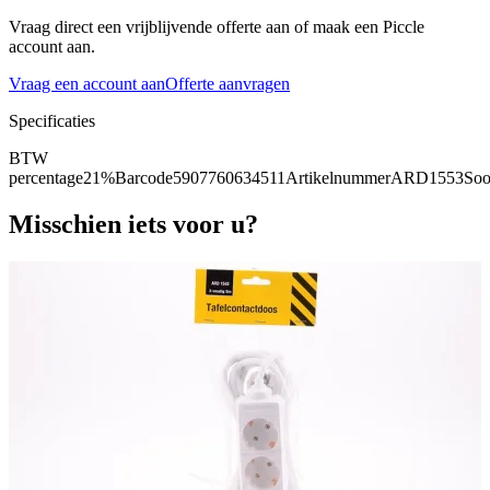
Vraag direct een vrijblijvende offerte aan of maak een Piccle
account aan.
Vraag een account aan
Offerte aanvragen
Specificaties
BTW
percentage
21%
Barcode
5907760634511
Artikelnummer
ARD1553
Soo
Misschien iets voor u?