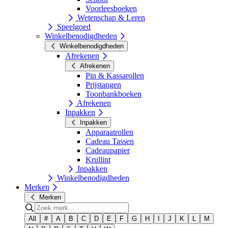
Voorleesboeken
Wetenschap & Leren
Speelgoed
Winkelbenodigdheden
Winkelbenodigdheden
Afrekenen
Afrekenen
Pin & Kassarollen
Prijstangen
Toonbankboeken
Afrekenen
Inpakken
Inpakken
Apparaatrollen
Cadeau Tassen
Cadeaupapier
Krullint
Inpakken
Winkelbenodigdheden
Merken
Merken
All
#
A
B
C
D
E
F
G
H
I
J
K
L
M