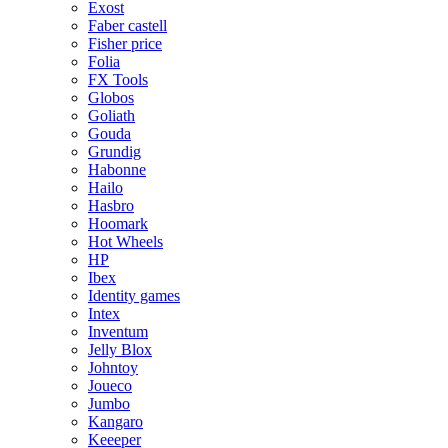
Exost
Faber castell
Fisher price
Folia
FX Tools
Globos
Goliath
Gouda
Grundig
Habonne
Hailo
Hasbro
Hoomark
Hot Wheels
HP
Ibex
Identity games
Intex
Inventum
Jelly Blox
Johntoy
Joueco
Jumbo
Kangaro
Keeeper