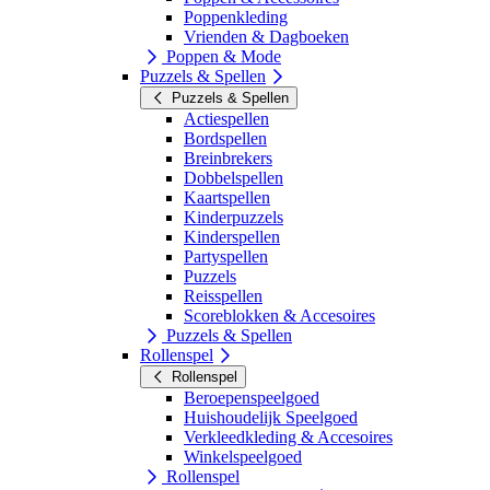
Poppenkleding
Vrienden & Dagboeken
Poppen & Mode
Puzzels & Spellen
Puzzels & Spellen
Actiespellen
Bordspellen
Breinbrekers
Dobbelspellen
Kaartspellen
Kinderpuzzels
Kinderspellen
Partyspellen
Puzzels
Reisspellen
Scoreblokken & Accesoires
Puzzels & Spellen
Rollenspel
Rollenspel
Beroepenspeelgoed
Huishoudelijk Speelgoed
Verkleedkleding & Accesoires
Winkelspeelgoed
Rollenspel