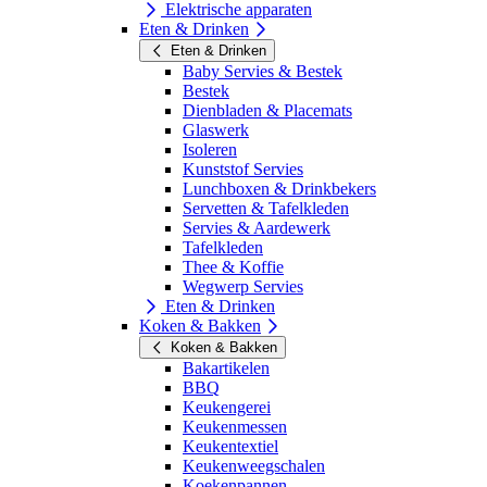
Elektrische apparaten
Eten & Drinken
Eten & Drinken
Baby Servies & Bestek
Bestek
Dienbladen & Placemats
Glaswerk
Isoleren
Kunststof Servies
Lunchboxen & Drinkbekers
Servetten & Tafelkleden
Servies & Aardewerk
Tafelkleden
Thee & Koffie
Wegwerp Servies
Eten & Drinken
Koken & Bakken
Koken & Bakken
Bakartikelen
BBQ
Keukengerei
Keukenmessen
Keukentextiel
Keukenweegschalen
Koekenpannen