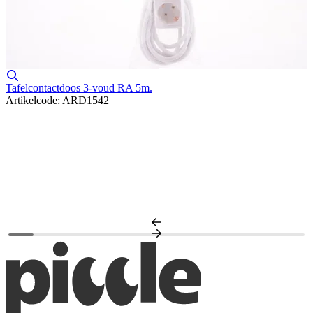
Tafelcontactdoos 3-voud RA 5m.
Artikelcode: ARD1542
T
A