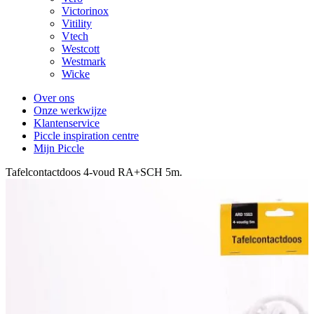
Victorinox
Vitility
Vtech
Westcott
Westmark
Wicke
Over ons
Onze werkwijze
Klantenservice
Piccle inspiration centre
Mijn Piccle
Tafelcontactdoos 4-voud RA+SCH 5m.