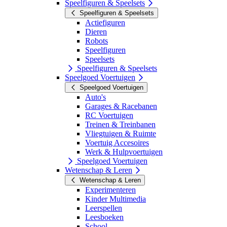
Speelfiguren & Speelsets
Speelfiguren & Speelsets
Actiefiguren
Dieren
Robots
Speelfiguren
Speelsets
Speelfiguren & Speelsets
Speelgoed Voertuigen
Speelgoed Voertuigen
Auto's
Garages & Racebanen
RC Voertuigen
Treinen & Treinbanen
Vliegtuigen & Ruimte
Voertuig Accesoires
Werk & Hulpvoertuigen
Speelgoed Voertuigen
Wetenschap & Leren
Wetenschap & Leren
Experimenteren
Kinder Multimedia
Leerspellen
Leesboeken
School