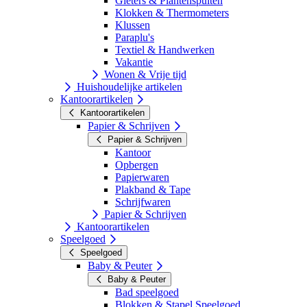
Gieters & Plantenspuiten
Klokken & Thermometers
Klussen
Paraplu's
Textiel & Handwerken
Vakantie
Wonen & Vrije tijd
Huishoudelijke artikelen
Kantoorartikelen
Kantoorartikelen
Papier & Schrijven
Papier & Schrijven
Kantoor
Opbergen
Papierwaren
Plakband & Tape
Schrijfwaren
Papier & Schrijven
Kantoorartikelen
Speelgoed
Speelgoed
Baby & Peuter
Baby & Peuter
Bad speelgoed
Blokken & Stapel Speelgoed