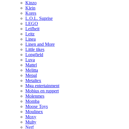
Kinzo
Klein
Kores
L.O.L. Suprise
LEGO
Leifheit
Leitz
Linea
Linen and More
Little tikes
Longfield
Luva
Mattel
Melitta
Mepal
Metaltex
Mga entertainment
Mobius en ruppert
Molenmes
Momba
Moose Toys
Moulinex
Moxy
Multy
Nerf