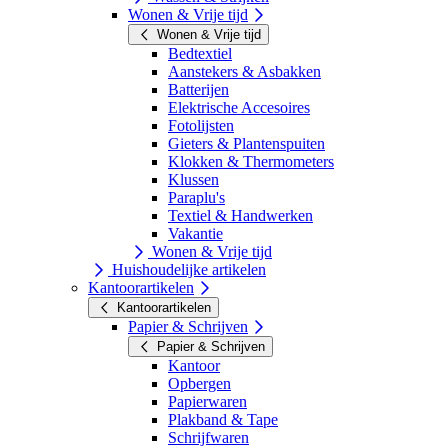
Wonen & Vrije tijd
Wonen & Vrije tijd
Bedtextiel
Aanstekers & Asbakken
Batterijen
Elektrische Accesoires
Fotolijsten
Gieters & Plantenspuiten
Klokken & Thermometers
Klussen
Paraplu's
Textiel & Handwerken
Vakantie
Wonen & Vrije tijd
Huishoudelijke artikelen
Kantoorartikelen
Kantoorartikelen
Papier & Schrijven
Papier & Schrijven
Kantoor
Opbergen
Papierwaren
Plakband & Tape
Schrijfwaren