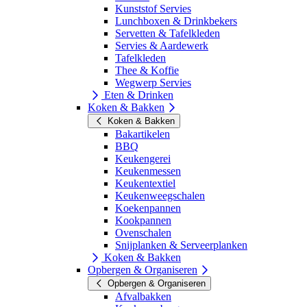
Kunststof Servies
Lunchboxen & Drinkbekers
Servetten & Tafelkleden
Servies & Aardewerk
Tafelkleden
Thee & Koffie
Wegwerp Servies
Eten & Drinken
Koken & Bakken
Koken & Bakken
Bakartikelen
BBQ
Keukengerei
Keukenmessen
Keukentextiel
Keukenweegschalen
Koekenpannen
Kookpannen
Ovenschalen
Snijplanken & Serveerplanken
Koken & Bakken
Opbergen & Organiseren
Opbergen & Organiseren
Afvalbakken