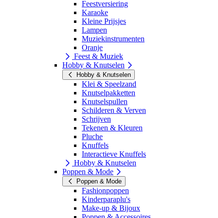
Feestversiering
Karaoke
Kleine Prijsjes
Lampen
Muziekinstrumenten
Oranje
Feest & Muziek
Hobby & Knutselen
Hobby & Knutselen
Klei & Speelzand
Knutselpakketten
Knutselspullen
Schilderen & Verven
Schrijven
Tekenen & Kleuren
Pluche
Knuffels
Interactieve Knuffels
Hobby & Knutselen
Poppen & Mode
Poppen & Mode
Fashionpoppen
Kinderparaplu's
Make-up & Bijoux
Poppen & Accessoires