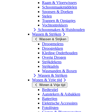
Raam & Vloerwissers
Schoonmaakmiddelen
Sponsen & Doeken
Stelen
Trappen & Opstapjes
Vochtontrekkers
Schoonmaken & Huishouden
Wassen & Strijken
Wassen & Strijken
Droogmolens
Droogrekken
Kleding Onderhouden
Overig Drogen
Strijkdekens
Strijktafels
Wasmanden & Boxen
Wassen & Strijken
Wonen & Vrije tijd
Wonen & Vrije tijd
Bedtextiel
Aanstekers & Asbakken
Batterijen
Elektrische Accesoires
Fotolijsten