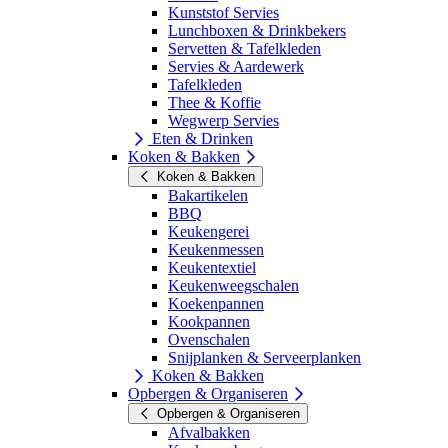
Kunststof Servies
Lunchboxen & Drinkbekers
Servetten & Tafelkleden
Servies & Aardewerk
Tafelkleden
Thee & Koffie
Wegwerp Servies
Eten & Drinken
Koken & Bakken
Koken & Bakken
Bakartikelen
BBQ
Keukengerei
Keukenmessen
Keukentextiel
Keukenweegschalen
Koekenpannen
Kookpannen
Ovenschalen
Snijplanken & Serveerplanken
Koken & Bakken
Opbergen & Organiseren
Opbergen & Organiseren
Afvalbakken