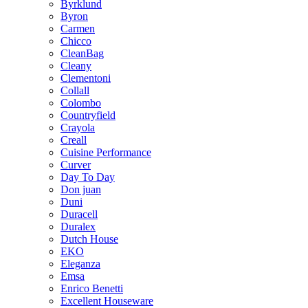
Byrklund
Byron
Carmen
Chicco
CleanBag
Cleany
Clementoni
Collall
Colombo
Countryfield
Crayola
Creall
Cuisine Performance
Curver
Day To Day
Don juan
Duni
Duracell
Duralex
Dutch House
EKO
Eleganza
Emsa
Enrico Benetti
Excellent Houseware