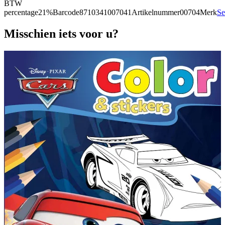
BTW
percentage
21%
Barcode
8710341007041
Artikelnummer
00704
Merk
Se
Misschien iets voor u?