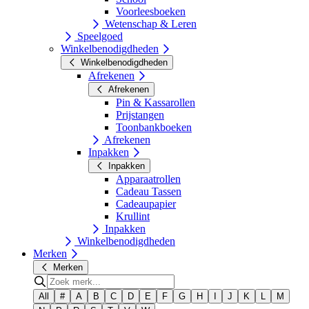
Voorleesboeken
Wetenschap & Leren
Speelgoed
Winkelbenodigdheden
Winkelbenodigdheden
Afrekenen
Afrekenen
Pin & Kassarollen
Prijstangen
Toonbankboeken
Afrekenen
Inpakken
Inpakken
Apparaatrollen
Cadeau Tassen
Cadeaupapier
Krullint
Inpakken
Winkelbenodigdheden
Merken
Merken
All
#
A
B
C
D
E
F
G
H
I
J
K
L
M