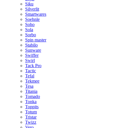
Siku
Silverlit
Smartwares
Soehnle
Soho
Sola
Sorbo
Spin master
Stabilo
Sunware
Swiffer
Swirl
Tack Pro
Tactic
Tefal
Tekmee
Tesa
Titania
Tomado
Tonka
Toppits
Totum
Tristar
Twizz
Vero