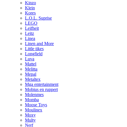
Kinzo
Klein
Kores
L.O.L. Suprise
LEGO
Leifheit
Leitz
Linea
Linen and More
Little tikes
Longfield
Luva
Mattel
Melitta
Mepal
Metaltex
Mga entertainment
Mobius en ruppert
Molenmes
Momba
Moose Toys
Moulinex
Moxy
Multy
Nerf