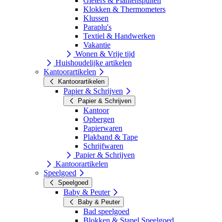
Gieters & Plantenspuiten
Klokken & Thermometers
Klussen
Paraplu's
Textiel & Handwerken
Vakantie
Wonen & Vrije tijd
Huishoudelijke artikelen
Kantoorartikelen
Kantoorartikelen
Papier & Schrijven
Papier & Schrijven
Kantoor
Opbergen
Papierwaren
Plakband & Tape
Schrijfwaren
Papier & Schrijven
Kantoorartikelen
Speelgoed
Speelgoed
Baby & Peuter
Baby & Peuter
Bad speelgoed
Blokken & Stapel Speelgoed