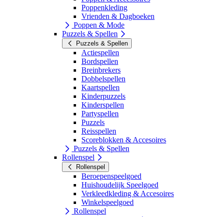
Poppenkleding
Vrienden & Dagboeken
Poppen & Mode
Puzzels & Spellen
Puzzels & Spellen
Actiespellen
Bordspellen
Breinbrekers
Dobbelspellen
Kaartspellen
Kinderpuzzels
Kinderspellen
Partyspellen
Puzzels
Reisspellen
Scoreblokken & Accesoires
Puzzels & Spellen
Rollenspel
Rollenspel
Beroepenspeelgoed
Huishoudelijk Speelgoed
Verkleedkleding & Accesoires
Winkelspeelgoed
Rollenspel