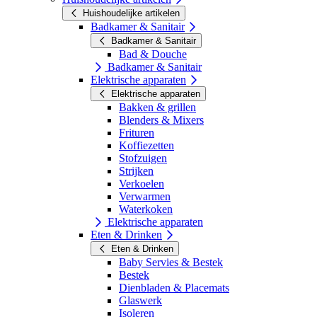
Huishoudelijke artikelen
Badkamer & Sanitair
Badkamer & Sanitair
Bad & Douche
Badkamer & Sanitair
Elektrische apparaten
Elektrische apparaten
Bakken & grillen
Blenders & Mixers
Frituren
Koffiezetten
Stofzuigen
Strijken
Verkoelen
Verwarmen
Waterkoken
Elektrische apparaten
Eten & Drinken
Eten & Drinken
Baby Servies & Bestek
Bestek
Dienbladen & Placemats
Glaswerk
Isoleren