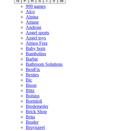
N
P
R
S
T
V
W
999 games
Alco
Alpina
Amuse
Androni
Angel sports
Angel toys
Atmos Fera
Baby born
Bambolino
Barbie
Bathroom Solutions
BestFix
Besties
Bic
Bison
Blitz
Bolsius
Bormioli
Bredemeijer
Brick Shop
Brita
Bruder
Bruynzeel