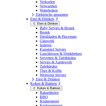
Verkoelen
Verwarmen
Waterkoken
Elektrische apparaten
Eten & Drinken
Eten & Drinken
Baby Servies & Bestek
Bestek
Dienbladen & Placemats
Glaswerk
Isoleren
Kunststof Servies
Lunchboxen & Drinkbekers
Servetten & Tafelkleden
Servies & Aardewerk
Tafelkleden
Thee & Koffie
Wegwerp Servies
Eten & Drinken
Koken & Bakken
Koken & Bakken
Bakartikelen
BBQ
Keukengerei
Keukenmessen