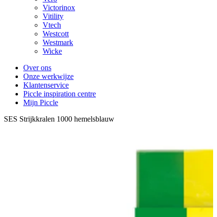
Victorinox
Vitility
Vtech
Westcott
Westmark
Wicke
Over ons
Onze werkwijze
Klantenservice
Piccle inspiration centre
Mijn Piccle
SES Strijkkralen 1000 hemelsblauw