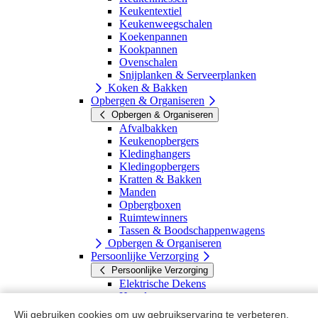
Keukentextiel
Keukenweegschalen
Koekenpannen
Kookpannen
Ovenschalen
Snijplanken & Serveerplanken
Koken & Bakken
Opbergen & Organiseren
Opbergen & Organiseren
Afvalbakken
Keukenopbergers
Kledinghangers
Kledingopbergers
Kratten & Bakken
Manden
Opbergboxen
Ruimtewinners
Tassen & Boodschappenwagens
Opbergen & Organiseren
Persoonlijke Verzorging
Persoonlijke Verzorging
Elektrische Dekens
Haardrogers
Leesbrillen
Wij gebruiken cookies om uw gebruikservaring te verbeteren.