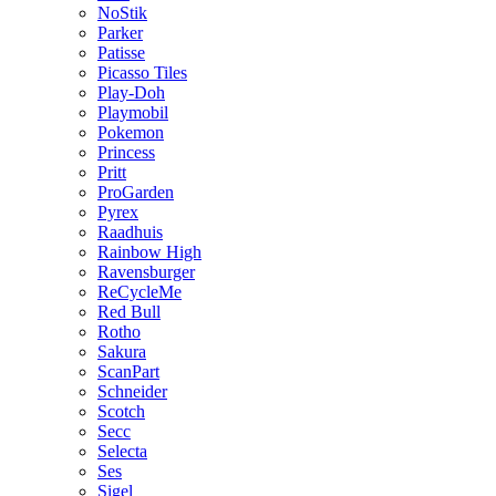
NoStik
Parker
Patisse
Picasso Tiles
Play-Doh
Playmobil
Pokemon
Princess
Pritt
ProGarden
Pyrex
Raadhuis
Rainbow High
Ravensburger
ReCycleMe
Red Bull
Rotho
Sakura
ScanPart
Schneider
Scotch
Secc
Selecta
Ses
Sigel