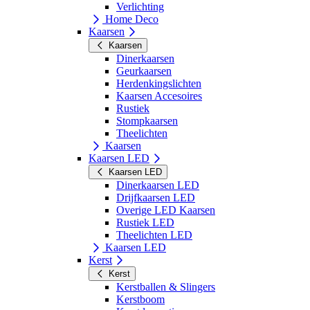
Verlichting
Home Deco
Kaarsen
Kaarsen
Dinerkaarsen
Geurkaarsen
Herdenkingslichten
Kaarsen Accesoires
Rustiek
Stompkaarsen
Theelichten
Kaarsen
Kaarsen LED
Kaarsen LED
Dinerkaarsen LED
Drijfkaarsen LED
Overige LED Kaarsen
Rustiek LED
Theelichten LED
Kaarsen LED
Kerst
Kerst
Kerstballen & Slingers
Kerstboom