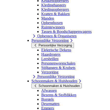
Keukenopbergers
Kledinghangers
Kledingopbergers
Kratten & Bakken
Manden
Opbergboxen
Ruimtewinners
Tassen & Boodschappenwagens
Opbergen & Organiseren
Persoonlijke Verzorging
Persoonlijke Verzorging
Elektrische Dekens
Haardrogers
Leesbrillen
Personenweegschalen
Stijltangen & Krulsets
Verzorging
Persoonlijke Verzorging
Schoonmaken & Huishouden
Schoonmaken & Huishouden
Afwassen
Bezems & Stofblikken
Borstels
Deurmatten
Emmers