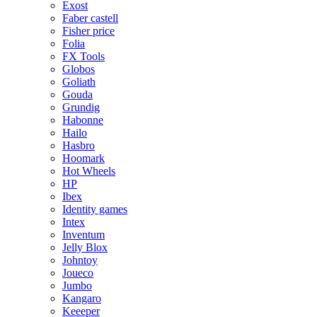
Exost
Faber castell
Fisher price
Folia
FX Tools
Globos
Goliath
Gouda
Grundig
Habonne
Hailo
Hasbro
Hoomark
Hot Wheels
HP
Ibex
Identity games
Intex
Inventum
Jelly Blox
Johntoy
Joueco
Jumbo
Kangaro
Keeeper