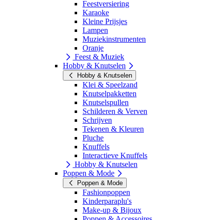
Feestversiering
Karaoke
Kleine Prijsjes
Lampen
Muziekinstrumenten
Oranje
Feest & Muziek
Hobby & Knutselen
Hobby & Knutselen
Klei & Speelzand
Knutselpakketten
Knutselspullen
Schilderen & Verven
Schrijven
Tekenen & Kleuren
Pluche
Knuffels
Interactieve Knuffels
Hobby & Knutselen
Poppen & Mode
Poppen & Mode
Fashionpoppen
Kinderparaplu's
Make-up & Bijoux
Poppen & Accessoires