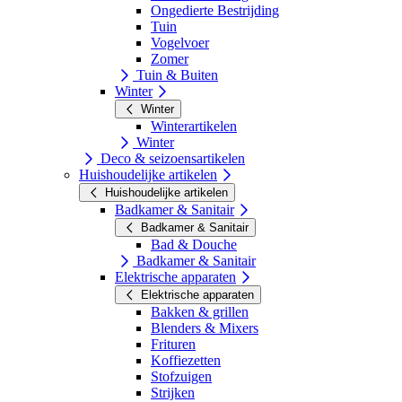
Ongedierte Bestrijding
Tuin
Vogelvoer
Zomer
Tuin & Buiten
Winter
Winter
Winterartikelen
Winter
Deco & seizoensartikelen
Huishoudelijke artikelen
Huishoudelijke artikelen
Badkamer & Sanitair
Badkamer & Sanitair
Bad & Douche
Badkamer & Sanitair
Elektrische apparaten
Elektrische apparaten
Bakken & grillen
Blenders & Mixers
Frituren
Koffiezetten
Stofzuigen
Strijken