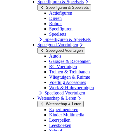
Speelfiguren & Speelsets
Speelfiguren & Speelsets
Actiefiguren
Dieren
Robots
Speelfiguren
Speelsets
Speelfiguren & Speelsets
Speelgoed Voertuigen
Speelgoed Voertuigen
Auto's
Garages & Racebanen
RC Voertuigen
Treinen & Treinbanen
Vliegtuigen & Ruimte
Voertuig Accesoires
Werk & Hulpvoertuigen
Speelgoed Voertuigen
Wetenschap & Leren
Wetenschap & Leren
Experimenteren
Kinder Multimedia
Leerspellen
Leesboeken
School