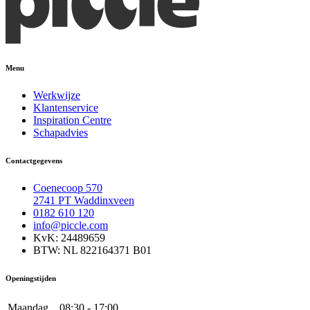
Menu
Werkwijze
Klantenservice
Inspiration Centre
Schapadvies
Contactgegevens
Coenecoop 570
2741 PT Waddinxveen
0182 610 120
info@piccle.com
KvK: 24489659
BTW: NL 822164371 B01
Openingstijden
Maandag
08:30 - 17:00