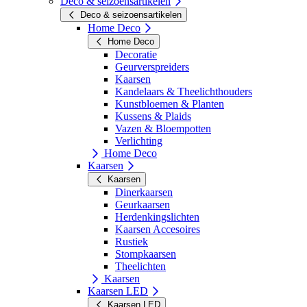
Deco & seizoensartikelen
Deco & seizoensartikelen
Home Deco
Home Deco
Decoratie
Geurverspreiders
Kaarsen
Kandelaars & Theelichthouders
Kunstbloemen & Planten
Kussens & Plaids
Vazen & Bloempotten
Verlichting
Home Deco
Kaarsen
Kaarsen
Dinerkaarsen
Geurkaarsen
Herdenkingslichten
Kaarsen Accesoires
Rustiek
Stompkaarsen
Theelichten
Kaarsen
Kaarsen LED
Kaarsen LED