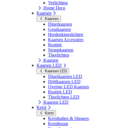
Verlichting
Home Deco
Kaarsen
Kaarsen
Dinerkaarsen
Geurkaarsen
Herdenkingslichten
Kaarsen Accesoires
Rustiek
Stompkaarsen
Theelichten
Kaarsen
Kaarsen LED
Kaarsen LED
Dinerkaarsen LED
Drijfkaarsen LED
Overige LED Kaarsen
Rustiek LED
Theelichten LED
Kaarsen LED
Kerst
Kerst
Kerstballen & Slingers
Kerstboom