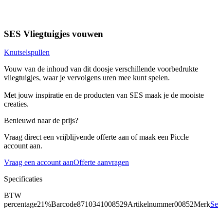
SES Vliegtuigjes vouwen
Knutselspullen
Vouw van de inhoud van dit doosje verschillende voorbedrukte
vliegtuigjes, waar je vervolgens uren mee kunt spelen.
Met jouw inspiratie en de producten van SES maak je de mooiste
creaties.
Benieuwd naar de prijs?
Vraag direct een vrijblijvende offerte aan of maak een Piccle
account aan.
Vraag een account aan
Offerte aanvragen
Specificaties
BTW
percentage
21%
Barcode
8710341008529
Artikelnummer
00852
Merk
Se