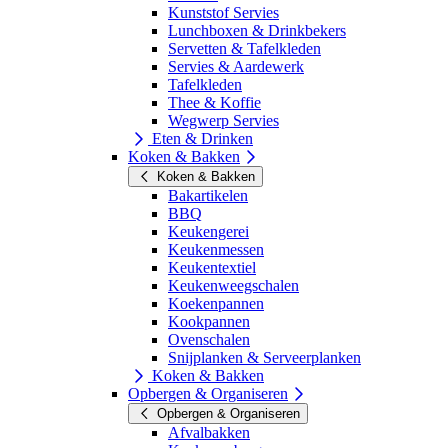
Kunststof Servies
Lunchboxen & Drinkbekers
Servetten & Tafelkleden
Servies & Aardewerk
Tafelkleden
Thee & Koffie
Wegwerp Servies
Eten & Drinken
Koken & Bakken
Koken & Bakken
Bakartikelen
BBQ
Keukengerei
Keukenmessen
Keukentextiel
Keukenweegschalen
Koekenpannen
Kookpannen
Ovenschalen
Snijplanken & Serveerplanken
Koken & Bakken
Opbergen & Organiseren
Opbergen & Organiseren
Afvalbakken