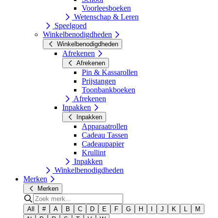
Voorleesboeken
Wetenschap & Leren
Speelgoed
Winkelbenodigdheden
Winkelbenodigdheden
Afrekenen
Afrekenen
Pin & Kassarollen
Prijstangen
Toonbankboeken
Afrekenen
Inpakken
Inpakken
Apparaatrollen
Cadeau Tassen
Cadeaupapier
Krullint
Inpakken
Winkelbenodigdheden
Merken
Merken
All
#
A
B
C
D
E
F
G
H
I
J
K
L
M