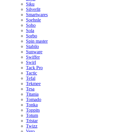
Siku
Silverlit
Smartwares
Soehnle
Soho
Sola
Sorbo
Spin master
Stabilo
Sunware
Swiffer
Swirl
Tack Pro
Tactic
Tefal
Tekmee
Tesa
Titania
Tomado
Tonka
Toppits
Totum
Tristar
Twizz
Vero