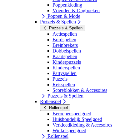
Poppenkleding
Vrienden & Dagboeken
Poppen & Mode
Puzzels & Spellen
Puzzels & Spellen
Actiespellen
Bordspellen
Breinbrekers
Dobbelspellen
Kaartspellen
Kinderpuzzels
Kinderspellen
Partyspellen
Puzzels
Reisspellen
Scoreblokken & Accesoires
Puzzels & Spellen
Rollenspel
Rollenspel
Beroepenspeelgoed
Huishoudelijk Speelgoed
Verkleedkleding & Accesoires
Winkelspeelgoed
Rollenspel