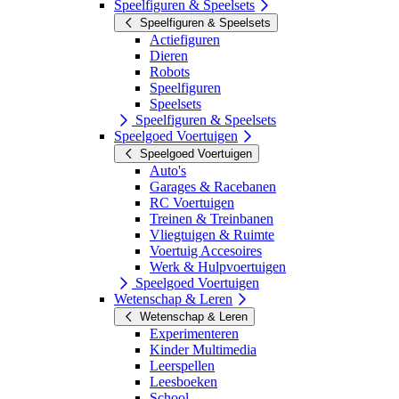
Speelfiguren & Speelsets
Speelfiguren & Speelsets
Actiefiguren
Dieren
Robots
Speelfiguren
Speelsets
Speelfiguren & Speelsets
Speelgoed Voertuigen
Speelgoed Voertuigen
Auto's
Garages & Racebanen
RC Voertuigen
Treinen & Treinbanen
Vliegtuigen & Ruimte
Voertuig Accesoires
Werk & Hulpvoertuigen
Speelgoed Voertuigen
Wetenschap & Leren
Wetenschap & Leren
Experimenteren
Kinder Multimedia
Leerspellen
Leesboeken
School