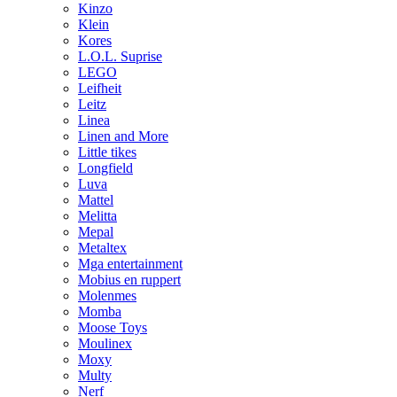
Kinzo
Klein
Kores
L.O.L. Suprise
LEGO
Leifheit
Leitz
Linea
Linen and More
Little tikes
Longfield
Luva
Mattel
Melitta
Mepal
Metaltex
Mga entertainment
Mobius en ruppert
Molenmes
Momba
Moose Toys
Moulinex
Moxy
Multy
Nerf