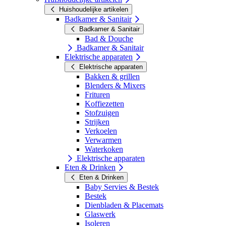
Huishoudelijke artikelen
Badkamer & Sanitair
Badkamer & Sanitair
Bad & Douche
Badkamer & Sanitair
Elektrische apparaten
Elektrische apparaten
Bakken & grillen
Blenders & Mixers
Frituren
Koffiezetten
Stofzuigen
Strijken
Verkoelen
Verwarmen
Waterkoken
Elektrische apparaten
Eten & Drinken
Eten & Drinken
Baby Servies & Bestek
Bestek
Dienbladen & Placemats
Glaswerk
Isoleren