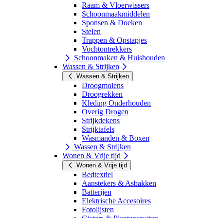
Raam & Vloerwissers
Schoonmaakmiddelen
Sponsen & Doeken
Stelen
Trappen & Opstapjes
Vochtontrekkers
Schoonmaken & Huishouden
Wassen & Strijken
Wassen & Strijken
Droogmolens
Droogrekken
Kleding Onderhouden
Overig Drogen
Strijkdekens
Strijktafels
Wasmanden & Boxen
Wassen & Strijken
Wonen & Vrije tijd
Wonen & Vrije tijd
Bedtextiel
Aanstekers & Asbakken
Batterijen
Elektrische Accesoires
Fotolijsten