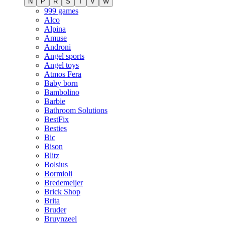
N
P
R
S
T
V
W
999 games
Alco
Alpina
Amuse
Androni
Angel sports
Angel toys
Atmos Fera
Baby born
Bambolino
Barbie
Bathroom Solutions
BestFix
Besties
Bic
Bison
Blitz
Bolsius
Bormioli
Bredemeijer
Brick Shop
Brita
Bruder
Bruynzeel