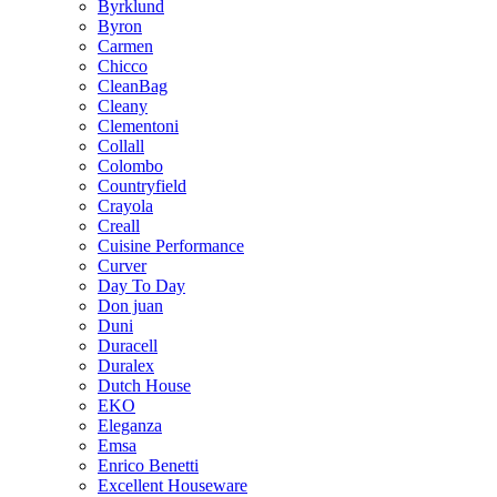
Byrklund
Byron
Carmen
Chicco
CleanBag
Cleany
Clementoni
Collall
Colombo
Countryfield
Crayola
Creall
Cuisine Performance
Curver
Day To Day
Don juan
Duni
Duracell
Duralex
Dutch House
EKO
Eleganza
Emsa
Enrico Benetti
Excellent Houseware