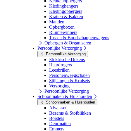
Keukenopbergers
Kledinghangers
Kledingopbergers
Kratten & Bakken
Manden
Opbergboxen
Ruimtewinners
Tassen & Boodschappenwagens
Opbergen & Organiseren
Persoonlijke Verzorging
Persoonlijke Verzorging
Elektrische Dekens
Haardrogers
Leesbrillen
Personenweegschalen
Stijltangen & Krulsets
Verzorging
Persoonlijke Verzorging
Schoonmaken & Huishouden
Schoonmaken & Huishouden
Afwassen
Bezems & Stofblikken
Borstels
Deurmatten
Emmers