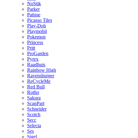
NoStik
Parker
Patisse
Picasso Tiles
Play-Doh
Playmobil
Pokemon
Princess
Pritt
ProGarden
Pyrex
Raadhuis
Rainbow High
Ravensburger
ReCycleMe
Red Bull
Rotho
Sakura
ScanPart
Schneider
Scotch
Secc
Selecta
Ses
Sigel