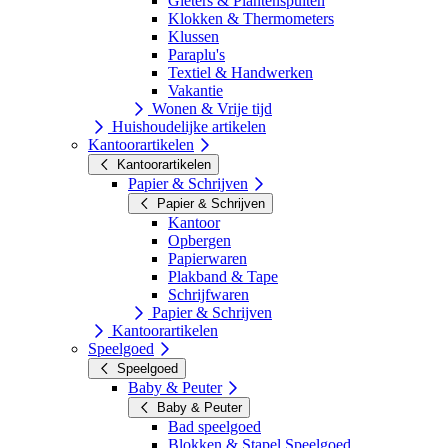
Gieters & Plantenspuiten
Klokken & Thermometers
Klussen
Paraplu's
Textiel & Handwerken
Vakantie
Wonen & Vrije tijd
Huishoudelijke artikelen
Kantoorartikelen
Kantoorartikelen
Papier & Schrijven
Papier & Schrijven
Kantoor
Opbergen
Papierwaren
Plakband & Tape
Schrijfwaren
Papier & Schrijven
Kantoorartikelen
Speelgoed
Speelgoed
Baby & Peuter
Baby & Peuter
Bad speelgoed
Blokken & Stapel Speelgoed