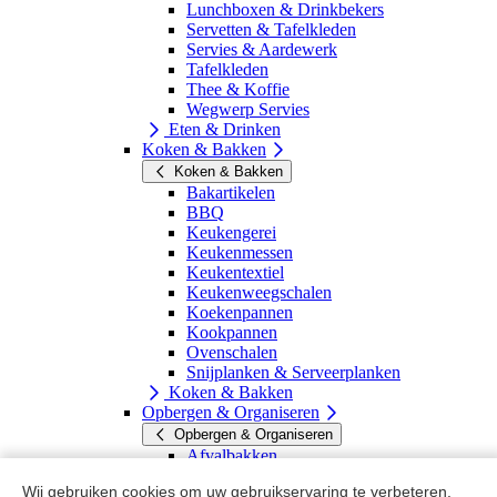
Lunchboxen & Drinkbekers
Servetten & Tafelkleden
Servies & Aardewerk
Tafelkleden
Thee & Koffie
Wegwerp Servies
Eten & Drinken
Koken & Bakken
Koken & Bakken
Bakartikelen
BBQ
Keukengerei
Keukenmessen
Keukentextiel
Keukenweegschalen
Koekenpannen
Kookpannen
Ovenschalen
Snijplanken & Serveerplanken
Koken & Bakken
Opbergen & Organiseren
Opbergen & Organiseren
Afvalbakken
Keukenopbergers
Wij gebruiken cookies om uw gebruikservaring te verbeteren.
Kledinghangers