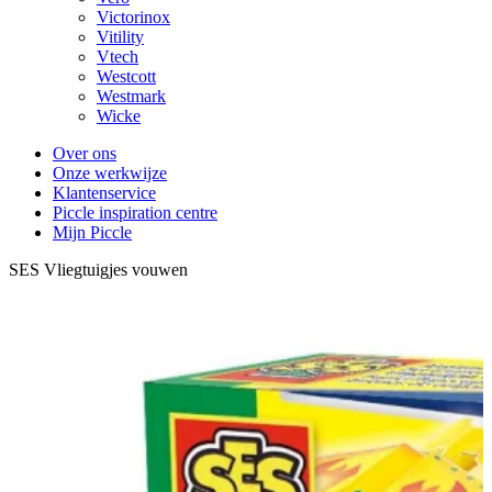
Victorinox
Vitility
Vtech
Westcott
Westmark
Wicke
Over ons
Onze werkwijze
Klantenservice
Piccle inspiration centre
Mijn Piccle
SES Vliegtuigjes vouwen