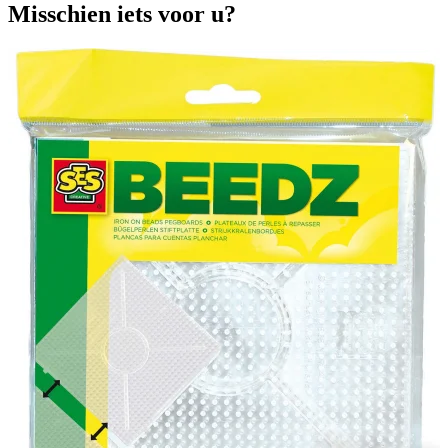
Misschien iets voor u?
T
A