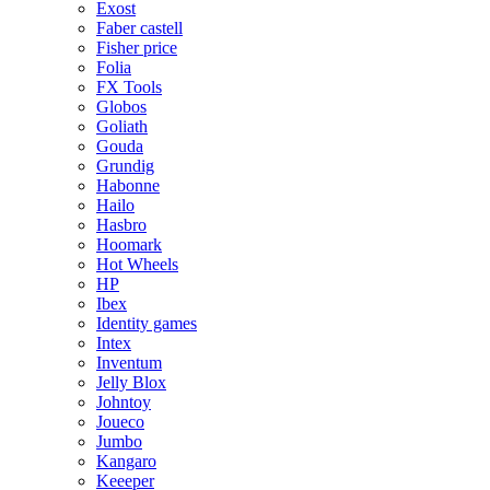
Exost
Faber castell
Fisher price
Folia
FX Tools
Globos
Goliath
Gouda
Grundig
Habonne
Hailo
Hasbro
Hoomark
Hot Wheels
HP
Ibex
Identity games
Intex
Inventum
Jelly Blox
Johntoy
Joueco
Jumbo
Kangaro
Keeeper