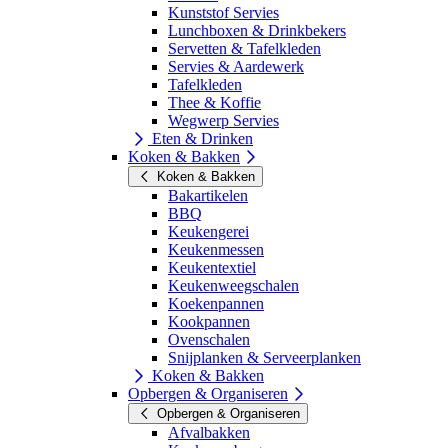
Kunststof Servies
Lunchboxen & Drinkbekers
Servetten & Tafelkleden
Servies & Aardewerk
Tafelkleden
Thee & Koffie
Wegwerp Servies
Eten & Drinken
Koken & Bakken
Koken & Bakken
Bakartikelen
BBQ
Keukengerei
Keukenmessen
Keukentextiel
Keukenweegschalen
Koekenpannen
Kookpannen
Ovenschalen
Snijplanken & Serveerplanken
Koken & Bakken
Opbergen & Organiseren
Opbergen & Organiseren
Afvalbakken