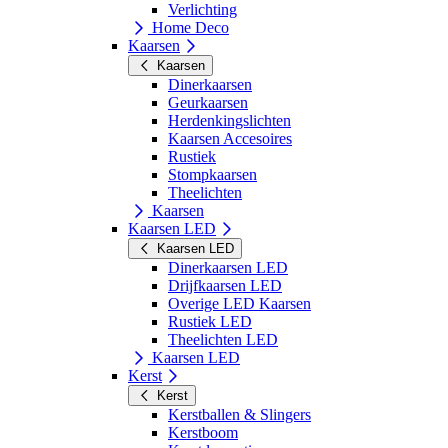
Verlichting
Home Deco
Kaarsen
Kaarsen
Dinerkaarsen
Geurkaarsen
Herdenkingslichten
Kaarsen Accesoires
Rustiek
Stompkaarsen
Theelichten
Kaarsen
Kaarsen LED
Kaarsen LED
Dinerkaarsen LED
Drijfkaarsen LED
Overige LED Kaarsen
Rustiek LED
Theelichten LED
Kaarsen LED
Kerst
Kerst
Kerstballen & Slingers
Kerstboom