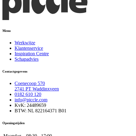
Menu
Werkwijze
Klantenservice
Inspiration Centre
Schapadvies
Contactgegevens
Coenecoop 570
2741 PT Waddinxveen
0182 610 120
info@piccle.com
KvK: 24489659
BTW: NL 822164371 B01
Openingstijden
Maandag
08:30 - 17:00