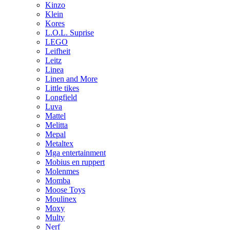
Kinzo
Klein
Kores
L.O.L. Suprise
LEGO
Leifheit
Leitz
Linea
Linen and More
Little tikes
Longfield
Luva
Mattel
Melitta
Mepal
Metaltex
Mga entertainment
Mobius en ruppert
Molenmes
Momba
Moose Toys
Moulinex
Moxy
Multy
Nerf