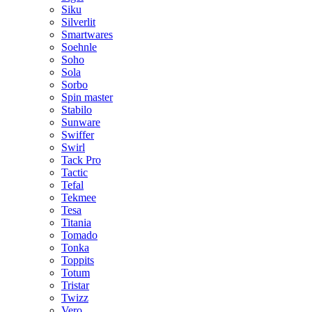
Siku
Silverlit
Smartwares
Soehnle
Soho
Sola
Sorbo
Spin master
Stabilo
Sunware
Swiffer
Swirl
Tack Pro
Tactic
Tefal
Tekmee
Tesa
Titania
Tomado
Tonka
Toppits
Totum
Tristar
Twizz
Vero