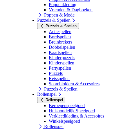
Poppenkleding
Vrienden & Dagboeken
Poppen & Mode
Puzzels & Spellen
Puzzels & Spellen
Actiespellen
Bordspellen
Breinbrekers
Dobbelspellen
Kaartspellen
Kinderpuzzels
Kinderspellen
Partyspellen
Puzzels
Reisspellen
Scoreblokken & Accesoires
Puzzels & Spellen
Rollenspel
Rollenspel
Beroepenspeelgoed
Huishoudelijk Speelgoed
Verkleedkleding & Accesoires
Winkelspeelgoed
Rollenspel