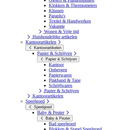
Gieters & Plantenspuiten
Klokken & Thermometers
Klussen
Paraplu's
Textiel & Handwerken
Vakantie
Wonen & Vrije tijd
Huishoudelijke artikelen
Kantoorartikelen
Kantoorartikelen
Papier & Schrijven
Papier & Schrijven
Kantoor
Opbergen
Papierwaren
Plakband & Tape
Schrijfwaren
Papier & Schrijven
Kantoorartikelen
Speelgoed
Speelgoed
Baby & Peuter
Baby & Peuter
Bad speelgoed
Blokken & Stapel Speelgoed