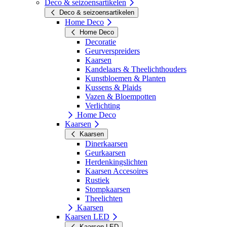
Deco & seizoensartikelen
Deco & seizoensartikelen
Home Deco
Home Deco
Decoratie
Geurverspreiders
Kaarsen
Kandelaars & Theelichthouders
Kunstbloemen & Planten
Kussens & Plaids
Vazen & Bloempotten
Verlichting
Home Deco
Kaarsen
Kaarsen
Dinerkaarsen
Geurkaarsen
Herdenkingslichten
Kaarsen Accesoires
Rustiek
Stompkaarsen
Theelichten
Kaarsen
Kaarsen LED
Kaarsen LED