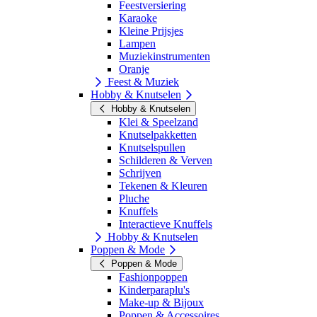
Feestversiering
Karaoke
Kleine Prijsjes
Lampen
Muziekinstrumenten
Oranje
Feest & Muziek
Hobby & Knutselen
Hobby & Knutselen
Klei & Speelzand
Knutselpakketten
Knutselspullen
Schilderen & Verven
Schrijven
Tekenen & Kleuren
Pluche
Knuffels
Interactieve Knuffels
Hobby & Knutselen
Poppen & Mode
Poppen & Mode
Fashionpoppen
Kinderparaplu's
Make-up & Bijoux
Poppen & Accessoires