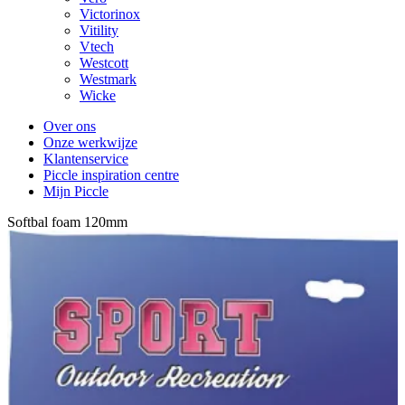
Victorinox
Vitility
Vtech
Westcott
Westmark
Wicke
Over ons
Onze werkwijze
Klantenservice
Piccle inspiration centre
Mijn Piccle
Softbal foam 120mm