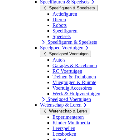
Speelfiguren & Speelsets
Speelfiguren & Speelsets
Actiefiguren
Dieren
Robots
Speelfiguren
Speelsets
Speelfiguren & Speelsets
Speelgoed Voertuigen
Speelgoed Voertuigen
Auto's
Garages & Racebanen
RC Voertuigen
Treinen & Treinbanen
Vliegtuigen & Ruimte
Voertuig Accesoires
Werk & Hulpvoertuigen
Speelgoed Voertuigen
Wetenschap & Leren
Wetenschap & Leren
Experimenteren
Kinder Multimedia
Leerspellen
Leesboeken
School