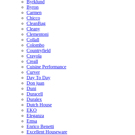
Byrklund
Byron
Carmen
Chicco
CleanBag
Cleany
Clementoni
Collall
Colombo
Countryfield
Crayola
Creall
Cuisine Performance
Curver
Day To Day
Don juan
Duni
Duracell
Duralex
Dutch House
EKO
Eleganza
Emsa
Enrico Benetti
Excellent Houseware