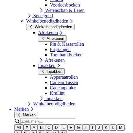
Voorleesboeken
Wetenschap & Leren
Speelgoed
Winkelbenodigdheden
Winkelbenodigdheden
Afrekenen
Afrekenen
Pin & Kassarollen
Prijstangen
Toonbankboeken
Afrekenen
Inpakken
Inpakken
Apparaatrollen
Cadeau Tassen
Cadeaupapier
Krullint
Inpakken
Winkelbenodigdheden
Merken
Merken
All
#
A
B
C
D
E
F
G
H
I
J
K
L
M