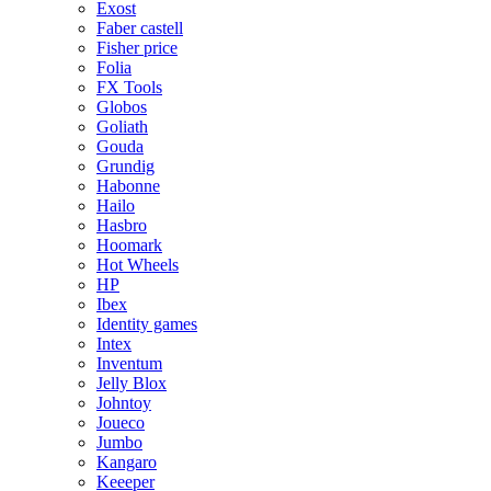
Exost
Faber castell
Fisher price
Folia
FX Tools
Globos
Goliath
Gouda
Grundig
Habonne
Hailo
Hasbro
Hoomark
Hot Wheels
HP
Ibex
Identity games
Intex
Inventum
Jelly Blox
Johntoy
Joueco
Jumbo
Kangaro
Keeeper