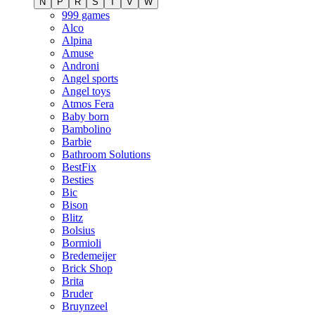
N
P
R
S
T
V
W
999 games
Alco
Alpina
Amuse
Androni
Angel sports
Angel toys
Atmos Fera
Baby born
Bambolino
Barbie
Bathroom Solutions
BestFix
Besties
Bic
Bison
Blitz
Bolsius
Bormioli
Bredemeijer
Brick Shop
Brita
Bruder
Bruynzeel