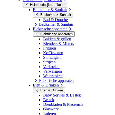
Huishoudelijke artikelen
Badkamer & Sanitair
Badkamer & Sanitair
Bad & Douche
Badkamer & Sanitair
Elektrische apparaten
Elektrische apparaten
Bakken & grillen
Blenders & Mixers
Frituren
Koffiezetten
Stofzuigen
Strijken
Verkoelen
Verwarmen
Waterkoken
Elektrische apparaten
Eten & Drinken
Eten & Drinken
Baby Servies & Bestek
Bestek
Dienbladen & Placemats
Glaswerk
Isoleren