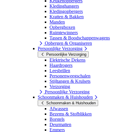
Keukenopbergers
Kledinghangers
Kledingopbergers
Kratten & Bakken
Manden
Opbergboxen
Ruimtewinners
Tassen & Boodschappenwagens
Opbergen & Organiseren
Persoonlijke Verzorging
Persoonlijke Verzorging
Elektrische Dekens
Haardrogers
Leesbrillen
Personenweegschalen
Stijltangen & Krulsets
Verzorging
Persoonlijke Verzorging
Schoonmaken & Huishouden
Schoonmaken & Huishouden
Afwassen
Bezems & Stofblikken
Borstels
Deurmatten
Emmers