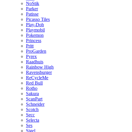
NoStik
Parker
Patisse
Picasso Tiles
Play-Doh
Playmobil
Pokemon
Princess
Pritt
ProGarden
Pyrex
Raadhuis
Rainbow High
Ravensburger
ReCycleMe
Red Bull
Rotho
Sakura
ScanPart
Schneider
Scotch
Secc
Selecta
Ses
Sigel