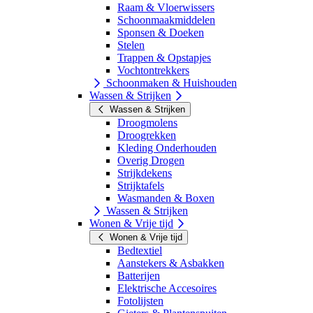
Raam & Vloerwissers
Schoonmaakmiddelen
Sponsen & Doeken
Stelen
Trappen & Opstapjes
Vochtontrekkers
Schoonmaken & Huishouden
Wassen & Strijken
Wassen & Strijken
Droogmolens
Droogrekken
Kleding Onderhouden
Overig Drogen
Strijkdekens
Strijktafels
Wasmanden & Boxen
Wassen & Strijken
Wonen & Vrije tijd
Wonen & Vrije tijd
Bedtextiel
Aanstekers & Asbakken
Batterijen
Elektrische Accesoires
Fotolijsten