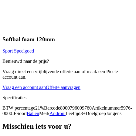
Softbal foam 120mm
Sport Speelgoed
Benieuwd naar de prijs?
Vraag direct een vrijblijvende offerte aan of maak een Piccle
account aan.
Vraag een account aan
Offerte aanvragen
Specificaties
BTW percentage
21%
Barcode
8000796009760
Artikelnummer
5976-
0000-F
Soort
Ballen
Merk
Androni
Leeftijd
3+
Doelgroep
Jongens
Misschien iets voor u?