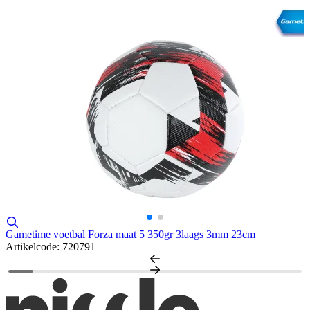
Gametime voetbal Forza maat 5 350gr 3laags 3mm 23cm
G
Artikelcode: 720791
A