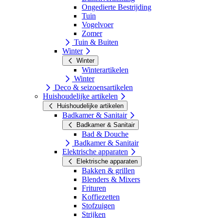
Ongedierte Bestrijding
Tuin
Vogelvoer
Zomer
Tuin & Buiten
Winter
Winter
Winterartikelen
Winter
Deco & seizoensartikelen
Huishoudelijke artikelen
Huishoudelijke artikelen
Badkamer & Sanitair
Badkamer & Sanitair
Bad & Douche
Badkamer & Sanitair
Elektrische apparaten
Elektrische apparaten
Bakken & grillen
Blenders & Mixers
Frituren
Koffiezetten
Stofzuigen
Strijken