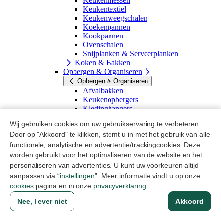
Keukenmessen
Keukentextiel
Keukenweegschalen
Koekenpannen
Kookpannen
Ovenschalen
Snijplanken & Serveerplanken
Koken & Bakken
Opbergen & Organiseren
Opbergen & Organiseren
Afvalbakken
Keukenopbergers
Kledinghangers
Kledingopbergers
Wij gebruiken cookies om uw gebruikservaring te verbeteren.
Kratten & Bakken
Door op "Akkoord" te klikken, stemt u in met het gebruik van alle
Manden
Opbergboxen
functionele, analytische en advertentie/trackingcookies. Deze
Ruimtewinners
worden gebruikt voor het optimaliseren van de website en het
Tassen & Boodschappenwagens
personaliseren van advertenties. U kunt uw voorkeuren altijd
Opbergen & Organiseren
aanpassen via “
instellingen
”. Meer informatie vindt u op onze
Persoonlijke Verzorging
cookies
pagina en in onze
privacyverklaring
.
Persoonlijke Verzorging
Elektrische Dekens
Nee, liever niet
Akkoord
Haardrogers
Leesbrillen