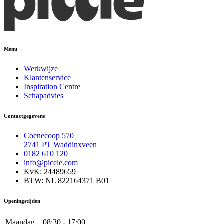
Menu
Werkwijze
Klantenservice
Inspiration Centre
Schapadvies
Contactgegevens
Coenecoop 570
2741 PT Waddinxveen
0182 610 120
info@piccle.com
KvK: 24489659
BTW: NL 822164371 B01
Openingstijden
Maandag
08:30 - 17:00