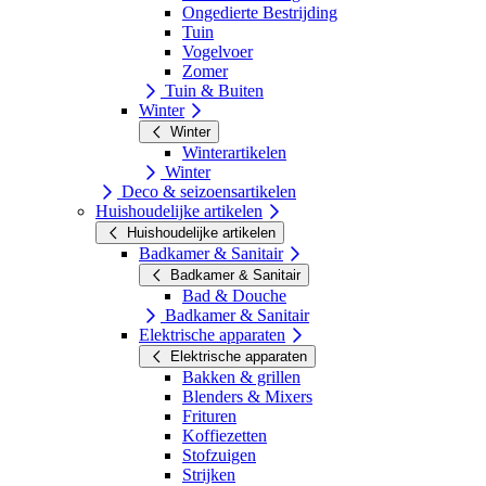
Ongedierte Bestrijding
Tuin
Vogelvoer
Zomer
Tuin & Buiten
Winter
Winter
Winterartikelen
Winter
Deco & seizoensartikelen
Huishoudelijke artikelen
Huishoudelijke artikelen
Badkamer & Sanitair
Badkamer & Sanitair
Bad & Douche
Badkamer & Sanitair
Elektrische apparaten
Elektrische apparaten
Bakken & grillen
Blenders & Mixers
Frituren
Koffiezetten
Stofzuigen
Strijken