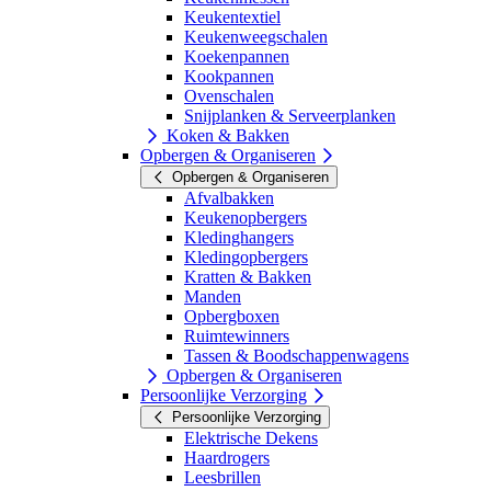
Keukentextiel
Keukenweegschalen
Koekenpannen
Kookpannen
Ovenschalen
Snijplanken & Serveerplanken
Koken & Bakken
Opbergen & Organiseren
Opbergen & Organiseren
Afvalbakken
Keukenopbergers
Kledinghangers
Kledingopbergers
Kratten & Bakken
Manden
Opbergboxen
Ruimtewinners
Tassen & Boodschappenwagens
Opbergen & Organiseren
Persoonlijke Verzorging
Persoonlijke Verzorging
Elektrische Dekens
Haardrogers
Leesbrillen