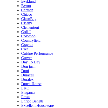
Byrklund
Byron
Carmen
Chicco
CleanBag
Cleany
Clementoni
Collall
Colombo
Countryfield
Crayola
Creall
Cuisine Performance
Curver
Day To Day
Don juan
Duni
Duracell
Duralex
Dutch House
EKO
Eleganza
Emsa
Enrico Benetti
Excellent Houseware