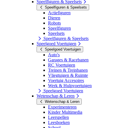
Speelfiguren & Speelsets
Speelfiguren & Speelsets
Actiefiguren
Dieren
Robots
Speelfiguren
Speelsets
Speelfiguren & Speelsets
Speelgoed Voertuigen
Speelgoed Voertuigen
Auto's
Garages & Racebanen
RC Voertuigen
Treinen & Treinbanen
Vliegtuigen & Ruimte
Voertuig Accesoires
Werk & Hulpvoertuigen
Speelgoed Voertuigen
Wetenschap & Leren
Wetenschap & Leren
Experimenteren
Kinder Multimedia
Leerspellen
Leesboeken
School