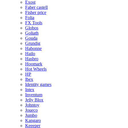
Exost
Faber castell
Fisher price
Folia
FX Tools
Globos
Goliath
Gouda
Grundig
Habonne
Hailo
Hasbro
Hoomark
Hot Wheels
HP
Ibex
Identity games
Intex
Inventum
Jelly Blox
Johntoy
Joueco
Jumbo
Kangaro
Keeeper