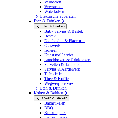
Verkoelen
Verwarmen
Waterkoken
Elektrische apparaten
Eten & Drinken
Eten & Drinken
Baby Servies & Bestek
Bestek
Dienbladen & Placemats
Glaswerk
Isoleren
Kunststof Servies
Lunchboxen & Drinkbekers
Servetten & Tafelkleden
Servies & Aardewerk
Tafelkleden
Thee & Koffie
Wegwerp Servies
Eten & Drinken
Koken & Bakken
Koken & Bakken
Bakartikelen
BBQ
Keukengerei
Keukenmessen