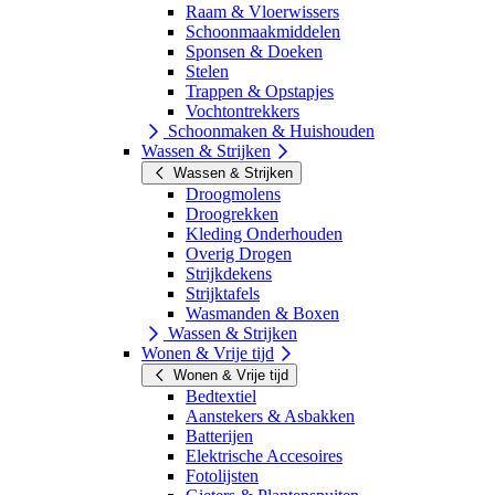
Raam & Vloerwissers
Schoonmaakmiddelen
Sponsen & Doeken
Stelen
Trappen & Opstapjes
Vochtontrekkers
Schoonmaken & Huishouden
Wassen & Strijken
Wassen & Strijken
Droogmolens
Droogrekken
Kleding Onderhouden
Overig Drogen
Strijkdekens
Strijktafels
Wasmanden & Boxen
Wassen & Strijken
Wonen & Vrije tijd
Wonen & Vrije tijd
Bedtextiel
Aanstekers & Asbakken
Batterijen
Elektrische Accesoires
Fotolijsten