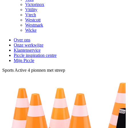
Victorinox
Vitility
Vtech
Westcott
Westmark
Wicke
Over ons
Onze werkwijze
Klantenservice
Piccle inspiration centre
Mijn Piccle
Sports Active 4 pionnen met streep