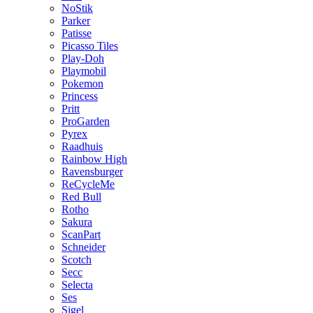
NoStik
Parker
Patisse
Picasso Tiles
Play-Doh
Playmobil
Pokemon
Princess
Pritt
ProGarden
Pyrex
Raadhuis
Rainbow High
Ravensburger
ReCycleMe
Red Bull
Rotho
Sakura
ScanPart
Schneider
Scotch
Secc
Selecta
Ses
Sigel