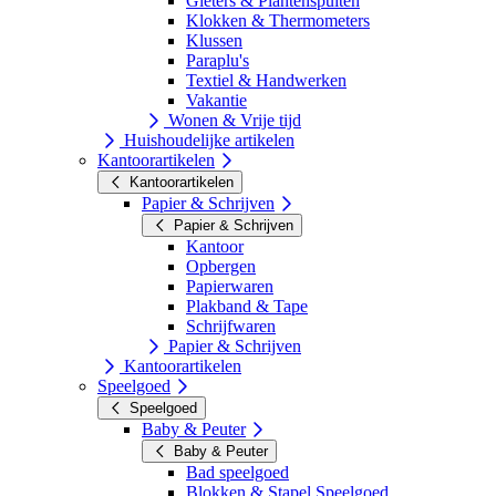
Gieters & Plantenspuiten
Klokken & Thermometers
Klussen
Paraplu's
Textiel & Handwerken
Vakantie
Wonen & Vrije tijd
Huishoudelijke artikelen
Kantoorartikelen
Kantoorartikelen
Papier & Schrijven
Papier & Schrijven
Kantoor
Opbergen
Papierwaren
Plakband & Tape
Schrijfwaren
Papier & Schrijven
Kantoorartikelen
Speelgoed
Speelgoed
Baby & Peuter
Baby & Peuter
Bad speelgoed
Blokken & Stapel Speelgoed