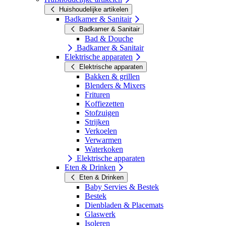
Huishoudelijke artikelen
Badkamer & Sanitair
Badkamer & Sanitair
Bad & Douche
Badkamer & Sanitair
Elektrische apparaten
Elektrische apparaten
Bakken & grillen
Blenders & Mixers
Frituren
Koffiezetten
Stofzuigen
Strijken
Verkoelen
Verwarmen
Waterkoken
Elektrische apparaten
Eten & Drinken
Eten & Drinken
Baby Servies & Bestek
Bestek
Dienbladen & Placemats
Glaswerk
Isoleren