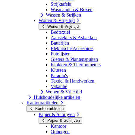
Strijktafels
Wasmanden & Boxen
Wassen & Strijken
Wonen & Vrije tijd
Wonen & Vrije tijd
Bedtextiel
Aanstekers & Asbakken
Batterijen
Elektrische Accesoires
Fotolijsten
Gieters & Plantenspuiten
Klokken & Thermometers
Klussen
Paraplu's
Textiel & Handwerken
Vakantie
Wonen & Vrije tijd
Huishoudelijke artikelen
Kantoorartikelen
Kantoorartikelen
Papier & Schrijven
Papier & Schrijven
Kantoor
Opbergen