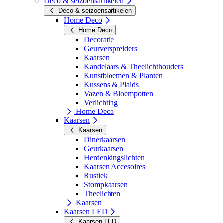
Deco & seizoensartikelen
Deco & seizoensartikelen
Home Deco
Home Deco
Decoratie
Geurverspreiders
Kaarsen
Kandelaars & Theelichthouders
Kunstbloemen & Planten
Kussens & Plaids
Vazen & Bloempotten
Verlichting
Home Deco
Kaarsen
Kaarsen
Dinerkaarsen
Geurkaarsen
Herdenkingslichten
Kaarsen Accesoires
Rustiek
Stompkaarsen
Theelichten
Kaarsen
Kaarsen LED
Kaarsen LED