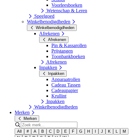
Voorleesboeken
Wetenschap & Leren
Speelgoed
Winkelbenodigdheden
Winkelbenodigdheden
Afrekenen
Afrekenen
Pin & Kassarollen
Prijstangen
Toonbankboeken
Afrekenen
Inpakken
Inpakken
Apparaatrollen
Cadeau Tassen
Cadeaupapier
Krullint
Inpakken
Winkelbenodigdheden
Merken
Merken
All
#
A
B
C
D
E
F
G
H
I
J
K
L
M