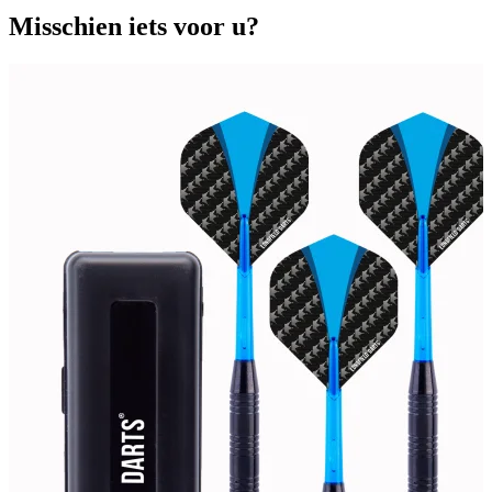
Misschien iets voor u?
H
A