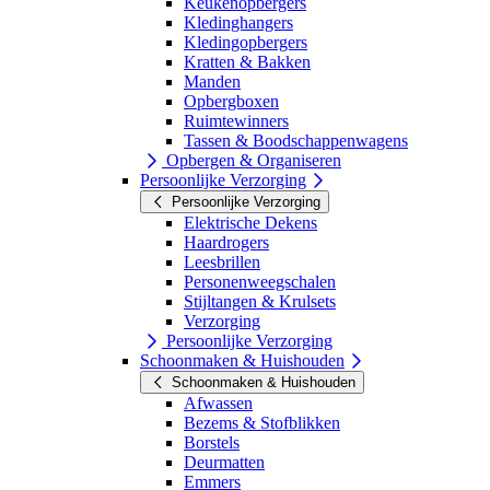
Keukenopbergers
Kledinghangers
Kledingopbergers
Kratten & Bakken
Manden
Opbergboxen
Ruimtewinners
Tassen & Boodschappenwagens
Opbergen & Organiseren
Persoonlijke Verzorging
Persoonlijke Verzorging
Elektrische Dekens
Haardrogers
Leesbrillen
Personenweegschalen
Stijltangen & Krulsets
Verzorging
Persoonlijke Verzorging
Schoonmaken & Huishouden
Schoonmaken & Huishouden
Afwassen
Bezems & Stofblikken
Borstels
Deurmatten
Emmers