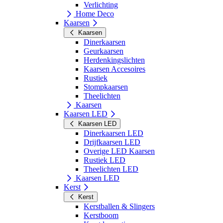
Verlichting
Home Deco
Kaarsen
Kaarsen
Dinerkaarsen
Geurkaarsen
Herdenkingslichten
Kaarsen Accesoires
Rustiek
Stompkaarsen
Theelichten
Kaarsen
Kaarsen LED
Kaarsen LED
Dinerkaarsen LED
Drijfkaarsen LED
Overige LED Kaarsen
Rustiek LED
Theelichten LED
Kaarsen LED
Kerst
Kerst
Kerstballen & Slingers
Kerstboom