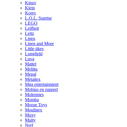
Kinzo
Klein
Kores
L.O.L. Suprise
LEGO
Leifheit
Leitz
Linea
Linen and More
Little tikes
Longfield
Luva
Mattel
Melitta
Mepal
Metaltex
Mga entertainment
Mobius en ruppert
Molenmes
Momba
Moose Toys
Moulinex
Moxy
Multy
Nerf