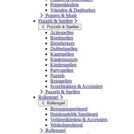
Poppenkleding
Vrienden & Dagboeken
Poppen & Mode
Puzzels & Spellen
Puzzels & Spellen
Actiespellen
Bordspellen
Breinbrekers
Dobbelspellen
Kaartspellen
Kinderpuzzels
Kinderspellen
Partyspellen
Puzzels
Reisspellen
Scoreblokken & Accesoires
Puzzels & Spellen
Rollenspel
Rollenspel
Beroepenspeelgoed
Huishoudelijk Speelgoed
Verkleedkleding & Accesoires
Winkelspeelgoed
Rollenspel