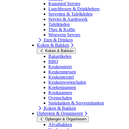
Kunststof Servies
Lunchboxen & Drinkbekers
Servetten & Tafelkleden
Servies & Aardewerk
Tafelkleden
Thee & Koffie
Wegwerp Servies
Eten & Drinken
Koken & Bakken
Koken & Bakken
Bakartikelen
BBQ
Keukengerei
Keukenmessen
Keukentextiel
Keukenweegschalen
Koekenpannen
Kookpannen
Ovenschalen
Snijplanken & Serveerplanken
Koken & Bakken
Opbergen & Organiseren
Opbergen & Organiseren
Afvalbakken