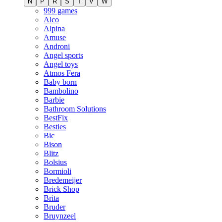
N
P
R
S
T
V
W
999 games
Alco
Alpina
Amuse
Androni
Angel sports
Angel toys
Atmos Fera
Baby born
Bambolino
Barbie
Bathroom Solutions
BestFix
Besties
Bic
Bison
Blitz
Bolsius
Bormioli
Bredemeijer
Brick Shop
Brita
Bruder
Bruynzeel