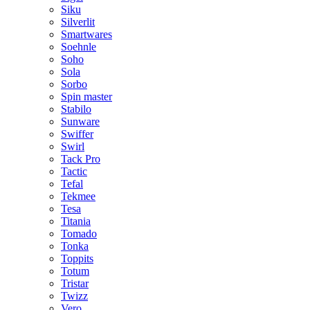
Siku
Silverlit
Smartwares
Soehnle
Soho
Sola
Sorbo
Spin master
Stabilo
Sunware
Swiffer
Swirl
Tack Pro
Tactic
Tefal
Tekmee
Tesa
Titania
Tomado
Tonka
Toppits
Totum
Tristar
Twizz
Vero