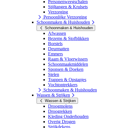
Personenweegschalen
Stijltangen & Krulsets
Verzorging
Persoonlijke Verzorging
Schoonmaken & Huishouden
Schoonmaken & Huishouden
Afwassen
Bezems & Stofblikken
Borstels
Deurmatten
Emmers
Raam & Vloerwissers
Schoonmaakmiddelen
Sponsen & Doeken
Stelen
Trappen & Opstapjes
Vochtontrekkers
Schoonmaken & Huishouden
Wassen & Strijken
Wassen & Strijken
Droogmolens
Droogrekken
Kleding Onderhouden
Overig Drogen
Strijkdekens