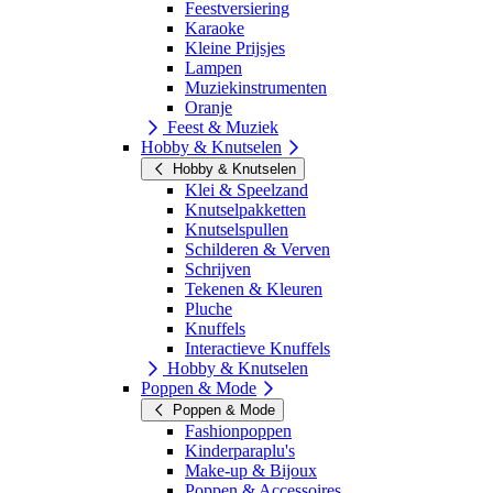
Feestversiering
Karaoke
Kleine Prijsjes
Lampen
Muziekinstrumenten
Oranje
Feest & Muziek
Hobby & Knutselen
Hobby & Knutselen
Klei & Speelzand
Knutselpakketten
Knutselspullen
Schilderen & Verven
Schrijven
Tekenen & Kleuren
Pluche
Knuffels
Interactieve Knuffels
Hobby & Knutselen
Poppen & Mode
Poppen & Mode
Fashionpoppen
Kinderparaplu's
Make-up & Bijoux
Poppen & Accessoires