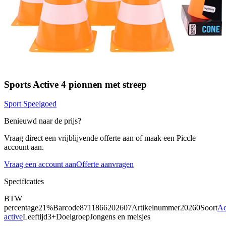
Sports Active 4 pionnen met streep
Sport Speelgoed
Benieuwd naar de prijs?
Vraag direct een vrijblijvende offerte aan of maak een Piccle
account aan.
Vraag een account aan
Offerte aanvragen
Specificaties
BTW
percentage
21%
Barcode
8711866202607
Artikelnummer
20260
Soort
Ac
active
Leeftijd
3+
Doelgroep
Jongens en meisjes