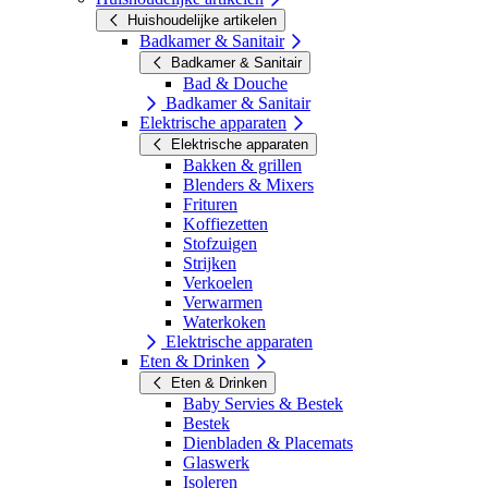
Huishoudelijke artikelen
Badkamer & Sanitair
Badkamer & Sanitair
Bad & Douche
Badkamer & Sanitair
Elektrische apparaten
Elektrische apparaten
Bakken & grillen
Blenders & Mixers
Frituren
Koffiezetten
Stofzuigen
Strijken
Verkoelen
Verwarmen
Waterkoken
Elektrische apparaten
Eten & Drinken
Eten & Drinken
Baby Servies & Bestek
Bestek
Dienbladen & Placemats
Glaswerk
Isoleren