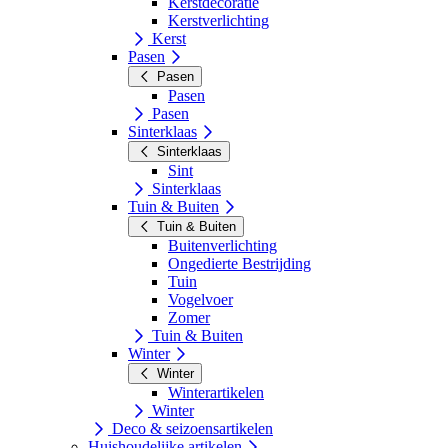
Kerstdecoratie
Kerstverlichting
Kerst
Pasen
Pasen
Pasen
Pasen
Sinterklaas
Sinterklaas
Sint
Sinterklaas
Tuin & Buiten
Tuin & Buiten
Buitenverlichting
Ongedierte Bestrijding
Tuin
Vogelvoer
Zomer
Tuin & Buiten
Winter
Winter
Winterartikelen
Winter
Deco & seizoensartikelen
Huishoudelijke artikelen