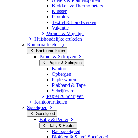
Gieters & Plantenspuiten
Klokken & Thermometers
Klussen
Paraplu's
Textiel & Handwerken
Vakantie
Wonen & Vrije tijd
Huishoudelijke artikelen
Kantoorartikelen
Kantoorartikelen
Papier & Schrijven
Papier & Schrijven
Kantoor
Opbergen
Papierwaren
Plakband & Tape
Schrijfwaren
Papier & Schrijven
Kantoorartikelen
Speelgoed
Speelgoed
Baby & Peuter
Baby & Peuter
Bad speelgoed
Blokken & Stapel Speelgoed