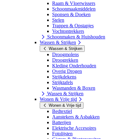
Raam & Vloerwissers
Schoonmaakmiddelen
Sponsen & Doeken
Stelen
Trappen & Opstapjes
Vochtontrekkers
Schoonmaken & Huishouden
Wassen & Strijken
Wassen & Strijken
Droogmolens
Droogrekken
Kleding Onderhouden
Overig Drogen
Strijkdekens
Strijktafels
Wasmanden & Boxen
Wassen & Strijken
Wonen & Vrije tijd
Wonen & Vrije tijd
Bedtextiel
Aanstekers & Asbakken
Batterijen
Elektrische Accesoires
Fotolijsten