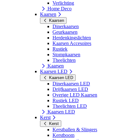
Verlichting
Home Deco
Kaarsen
Kaarsen
Dinerkaarsen
Geurkaarsen
Herdenkingslichten
Kaarsen Accesoires
Rustiek
Stompkaarsen
Theelichten
Kaarsen
Kaarsen LED
Kaarsen LED
Dinerkaarsen LED
Drijfkaarsen LED
Overige LED Kaarsen
Rustiek LED
Theelichten LED
Kaarsen LED
Kerst
Kerst
Kerstballen & Slingers
Kerstboom