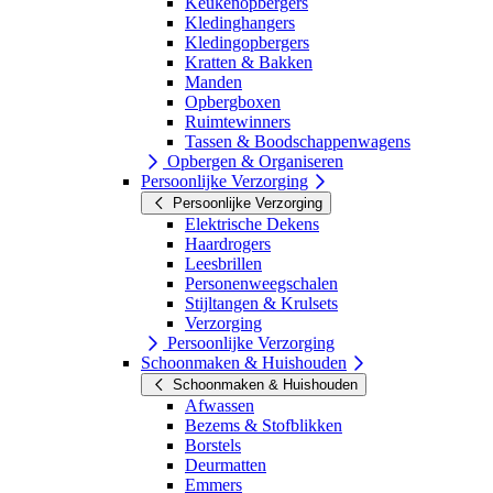
Keukenopbergers
Kledinghangers
Kledingopbergers
Kratten & Bakken
Manden
Opbergboxen
Ruimtewinners
Tassen & Boodschappenwagens
Opbergen & Organiseren
Persoonlijke Verzorging
Persoonlijke Verzorging
Elektrische Dekens
Haardrogers
Leesbrillen
Personenweegschalen
Stijltangen & Krulsets
Verzorging
Persoonlijke Verzorging
Schoonmaken & Huishouden
Schoonmaken & Huishouden
Afwassen
Bezems & Stofblikken
Borstels
Deurmatten
Emmers