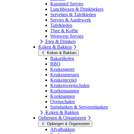
Kunststof Servies
Lunchboxen & Drinkbekers
Servetten & Tafelkleden
Servies & Aardewerk
Tafelkleden
Thee & Koffie
Wegwerp Servies
Eten & Drinken
Koken & Bakken
Koken & Bakken
Bakartikelen
BBQ
Keukengerei
Keukenmessen
Keukentextiel
Keukenweegschalen
Koekenpannen
Kookpannen
Ovenschalen
Snijplanken & Serveerplanken
Koken & Bakken
Opbergen & Organiseren
Opbergen & Organiseren
Afvalbakken