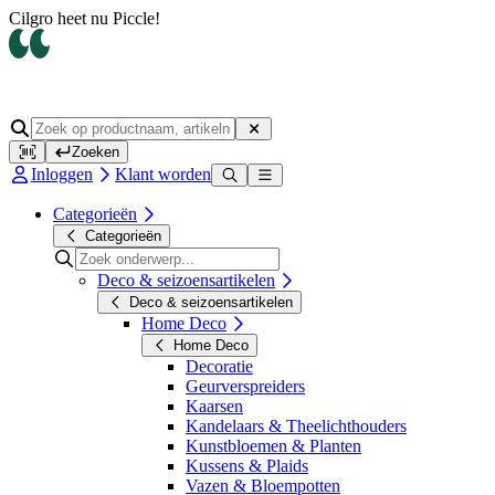
Cilgro heet nu Piccle!
Zoeken
Inloggen
Klant worden
Categorieën
Categorieën
Deco & seizoensartikelen
Deco & seizoensartikelen
Home Deco
Home Deco
Decoratie
Geurverspreiders
Kaarsen
Kandelaars & Theelichthouders
Kunstbloemen & Planten
Kussens & Plaids
Vazen & Bloempotten