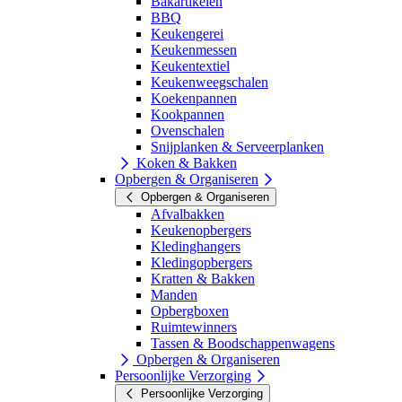
Bakartikelen
BBQ
Keukengerei
Keukenmessen
Keukentextiel
Keukenweegschalen
Koekenpannen
Kookpannen
Ovenschalen
Snijplanken & Serveerplanken
Koken & Bakken
Opbergen & Organiseren
Opbergen & Organiseren
Afvalbakken
Keukenopbergers
Kledinghangers
Kledingopbergers
Kratten & Bakken
Manden
Opbergboxen
Ruimtewinners
Tassen & Boodschappenwagens
Opbergen & Organiseren
Persoonlijke Verzorging
Persoonlijke Verzorging