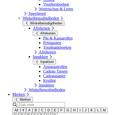
Voorleesboeken
Wetenschap & Leren
Speelgoed
Winkelbenodigdheden
Winkelbenodigdheden
Afrekenen
Afrekenen
Pin & Kassarollen
Prijstangen
Toonbankboeken
Afrekenen
Inpakken
Inpakken
Apparaatrollen
Cadeau Tassen
Cadeaupapier
Krullint
Inpakken
Winkelbenodigdheden
Merken
Merken
All
#
A
B
C
D
E
F
G
H
I
J
K
L
M