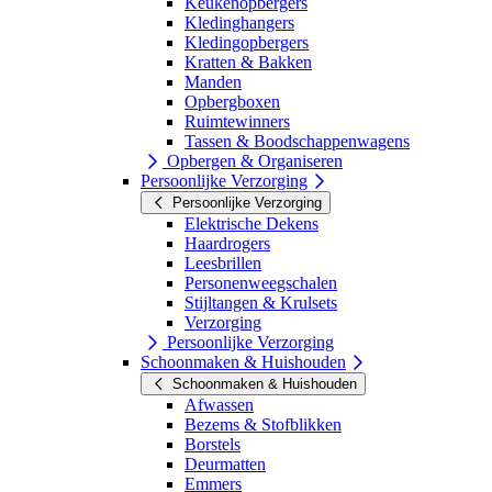
Keukenopbergers
Kledinghangers
Kledingopbergers
Kratten & Bakken
Manden
Opbergboxen
Ruimtewinners
Tassen & Boodschappenwagens
Opbergen & Organiseren
Persoonlijke Verzorging
Persoonlijke Verzorging
Elektrische Dekens
Haardrogers
Leesbrillen
Personenweegschalen
Stijltangen & Krulsets
Verzorging
Persoonlijke Verzorging
Schoonmaken & Huishouden
Schoonmaken & Huishouden
Afwassen
Bezems & Stofblikken
Borstels
Deurmatten
Emmers