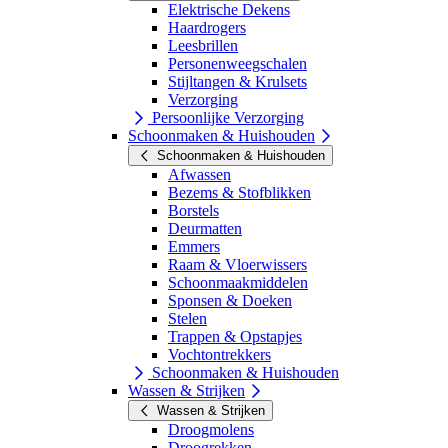
Elektrische Dekens
Haardrogers
Leesbrillen
Personenweegschalen
Stijltangen & Krulsets
Verzorging
Persoonlijke Verzorging
Schoonmaken & Huishouden
Schoonmaken & Huishouden
Afwassen
Bezems & Stofblikken
Borstels
Deurmatten
Emmers
Raam & Vloerwissers
Schoonmaakmiddelen
Sponsen & Doeken
Stelen
Trappen & Opstapjes
Vochtontrekkers
Schoonmaken & Huishouden
Wassen & Strijken
Wassen & Strijken
Droogmolens
Droogrekken