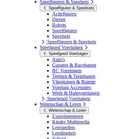
Speelfiguren & Speelsets
Speelfiguren & Speelsets
Actiefiguren
Dieren
Robots
Speelfiguren
Speelsets
Speelfiguren & Speelsets
Speelgoed Voertuigen
Speelgoed Voertuigen
Auto's
Garages & Racebanen
RC Voertuigen
Treinen & Treinbanen
Vliegtuigen & Ruimte
Voertuig Accesoires
Werk & Hulpvoertuigen
Speelgoed Voertuigen
Wetenschap & Leren
Wetenschap & Leren
Experimenteren
Kinder Multimedia
Leerspellen
Leesboeken
School