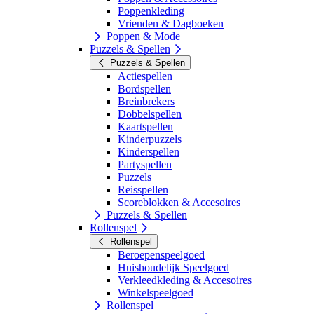
Poppenkleding
Vrienden & Dagboeken
Poppen & Mode
Puzzels & Spellen
Puzzels & Spellen
Actiespellen
Bordspellen
Breinbrekers
Dobbelspellen
Kaartspellen
Kinderpuzzels
Kinderspellen
Partyspellen
Puzzels
Reisspellen
Scoreblokken & Accesoires
Puzzels & Spellen
Rollenspel
Rollenspel
Beroepenspeelgoed
Huishoudelijk Speelgoed
Verkleedkleding & Accesoires
Winkelspeelgoed
Rollenspel