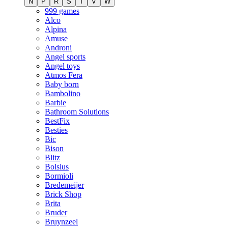
N
P
R
S
T
V
W
999 games
Alco
Alpina
Amuse
Androni
Angel sports
Angel toys
Atmos Fera
Baby born
Bambolino
Barbie
Bathroom Solutions
BestFix
Besties
Bic
Bison
Blitz
Bolsius
Bormioli
Bredemeijer
Brick Shop
Brita
Bruder
Bruynzeel