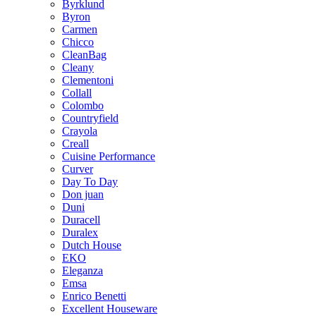
Byrklund
Byron
Carmen
Chicco
CleanBag
Cleany
Clementoni
Collall
Colombo
Countryfield
Crayola
Creall
Cuisine Performance
Curver
Day To Day
Don juan
Duni
Duracell
Duralex
Dutch House
EKO
Eleganza
Emsa
Enrico Benetti
Excellent Houseware