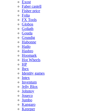
Exost
Faber castell
Fisher price
Folia
FX Tools
Globos
Goliath
Gouda
Grundig
Habonne
Hailo
Hasbro
Hoomark
Hot Wheels
HP
Ibex
Identity games
Intex
Inventum
Jelly Blox
Johntoy
Joueco
Jumbo
Kangaro
Keeeper