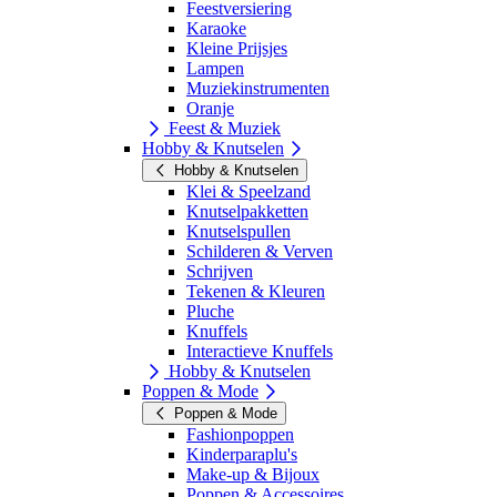
Feestversiering
Karaoke
Kleine Prijsjes
Lampen
Muziekinstrumenten
Oranje
Feest & Muziek
Hobby & Knutselen
Hobby & Knutselen
Klei & Speelzand
Knutselpakketten
Knutselspullen
Schilderen & Verven
Schrijven
Tekenen & Kleuren
Pluche
Knuffels
Interactieve Knuffels
Hobby & Knutselen
Poppen & Mode
Poppen & Mode
Fashionpoppen
Kinderparaplu's
Make-up & Bijoux
Poppen & Accessoires