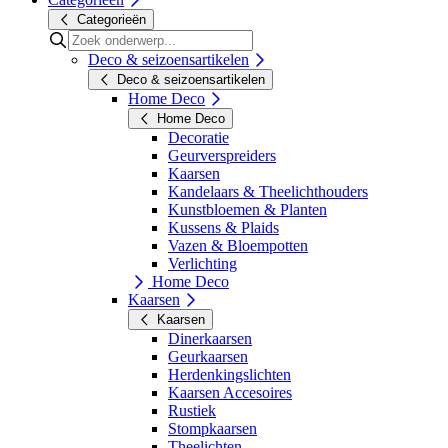
Categorieën
Deco & seizoensartikelen
Deco & seizoensartikelen
Home Deco
Home Deco
Decoratie
Geurverspreiders
Kaarsen
Kandelaars & Theelichthouders
Kunstbloemen & Planten
Kussens & Plaids
Vazen & Bloempotten
Verlichting
Home Deco
Kaarsen
Kaarsen
Dinerkaarsen
Geurkaarsen
Herdenkingslichten
Kaarsen Accesoires
Rustiek
Stompkaarsen
Theelichten