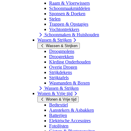
Raam & Vloerwissers
Schoonmaakmiddelen
Sponsen & Doeken
Stelen
Trappen & Opstapjes
Vochtontrekkers
Schoonmaken & Huishouden
Wassen & Strijken
Wassen & Strijken
Droogmolens
Droogrekken
Kleding Onderhouden
Overig Drogen
Strijkdekens
Strijktafels
Wasmanden & Boxen
Wassen & Strijken
Wonen & Vrije tijd
Wonen & Vrije tijd
Bedtextiel
Aanstekers & Asbakken
Batterijen
Elektrische Accesoires
Fotolijsten