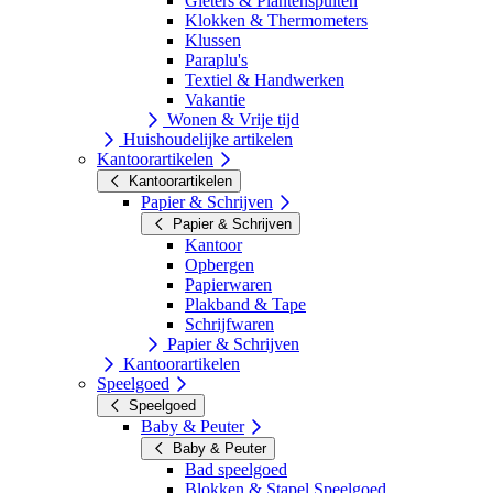
Gieters & Plantenspuiten
Klokken & Thermometers
Klussen
Paraplu's
Textiel & Handwerken
Vakantie
Wonen & Vrije tijd
Huishoudelijke artikelen
Kantoorartikelen
Kantoorartikelen
Papier & Schrijven
Papier & Schrijven
Kantoor
Opbergen
Papierwaren
Plakband & Tape
Schrijfwaren
Papier & Schrijven
Kantoorartikelen
Speelgoed
Speelgoed
Baby & Peuter
Baby & Peuter
Bad speelgoed
Blokken & Stapel Speelgoed