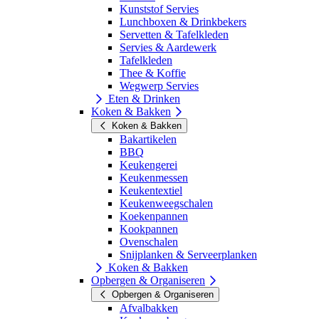
Kunststof Servies
Lunchboxen & Drinkbekers
Servetten & Tafelkleden
Servies & Aardewerk
Tafelkleden
Thee & Koffie
Wegwerp Servies
Eten & Drinken
Koken & Bakken
Koken & Bakken
Bakartikelen
BBQ
Keukengerei
Keukenmessen
Keukentextiel
Keukenweegschalen
Koekenpannen
Kookpannen
Ovenschalen
Snijplanken & Serveerplanken
Koken & Bakken
Opbergen & Organiseren
Opbergen & Organiseren
Afvalbakken