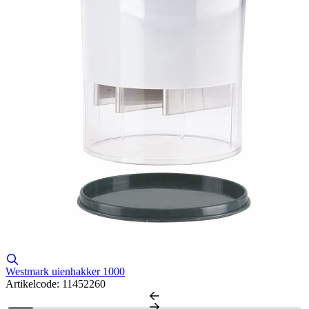
L
A
Westmark uienhakker 1000
Artikelcode: 11452260