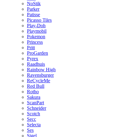
NoStik
Parker
Patisse
Picasso Tiles
Play-Doh
Playmobil
Pokemon
Princess
Pritt
ProGarden
Pyrex
Raadhuis
Rainbow High
Ravensburger
ReCycleMe
Red Bull
Rotho
Sakura
ScanPart
Schneider
Scotch
Secc
Selecta
Ses
Sigel