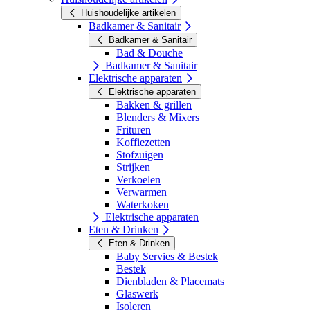
Huishoudelijke artikelen
Badkamer & Sanitair
Badkamer & Sanitair
Bad & Douche
Badkamer & Sanitair
Elektrische apparaten
Elektrische apparaten
Bakken & grillen
Blenders & Mixers
Frituren
Koffiezetten
Stofzuigen
Strijken
Verkoelen
Verwarmen
Waterkoken
Elektrische apparaten
Eten & Drinken
Eten & Drinken
Baby Servies & Bestek
Bestek
Dienbladen & Placemats
Glaswerk
Isoleren