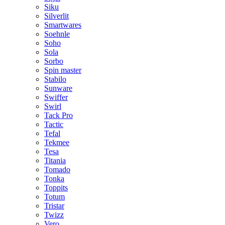
Siku
Silverlit
Smartwares
Soehnle
Soho
Sola
Sorbo
Spin master
Stabilo
Sunware
Swiffer
Swirl
Tack Pro
Tactic
Tefal
Tekmee
Tesa
Titania
Tomado
Tonka
Toppits
Totum
Tristar
Twizz
Vero