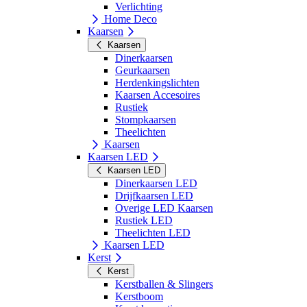
Verlichting
Home Deco
Kaarsen
Kaarsen
Dinerkaarsen
Geurkaarsen
Herdenkingslichten
Kaarsen Accesoires
Rustiek
Stompkaarsen
Theelichten
Kaarsen
Kaarsen LED
Kaarsen LED
Dinerkaarsen LED
Drijfkaarsen LED
Overige LED Kaarsen
Rustiek LED
Theelichten LED
Kaarsen LED
Kerst
Kerst
Kerstballen & Slingers
Kerstboom