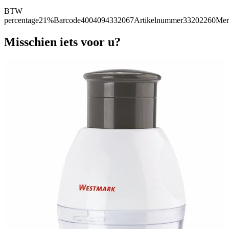
BTW
percentage
21%
Barcode
4004094332067
Artikelnummer
33202260
Mer
Misschien iets voor u?