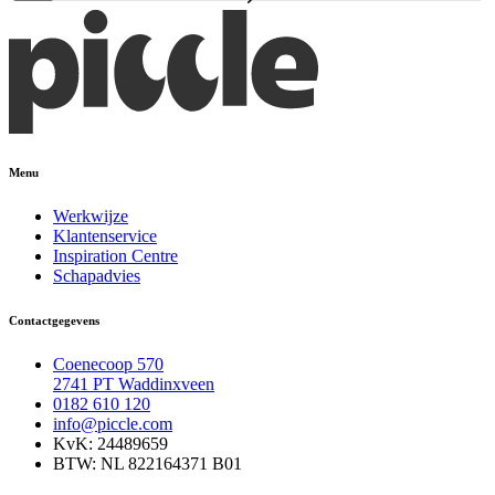
Menu
Werkwijze
Klantenservice
Inspiration Centre
Schapadvies
Contactgegevens
Coenecoop 570
2741 PT Waddinxveen
0182 610 120
info@piccle.com
KvK: 24489659
BTW: NL 822164371 B01