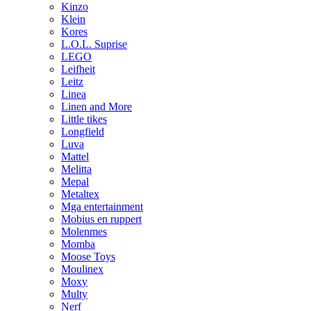
Kinzo
Klein
Kores
L.O.L. Suprise
LEGO
Leifheit
Leitz
Linea
Linen and More
Little tikes
Longfield
Luva
Mattel
Melitta
Mepal
Metaltex
Mga entertainment
Mobius en ruppert
Molenmes
Momba
Moose Toys
Moulinex
Moxy
Multy
Nerf