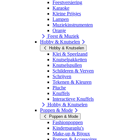
Feestversiering
Karaoke
Kleine Prijsjes
Lampen
Muziekinstrumenten
Oranje
Feest & Muziek
Hobby & Knutselen
Hobby & Knutselen
Klei & Speelzand
Knutselpakketten
Knutselspullen
Schilderen & Verven
Schrijven
Tekenen & Kleuren
Pluche
Knuffels
Interactieve Knuffels
Hobby & Knutselen
Poppen & Mode
Poppen & Mode
Fashionpoppen
Kinderparaplu's
Make-up & Bijoux
Poppen & Accessoires