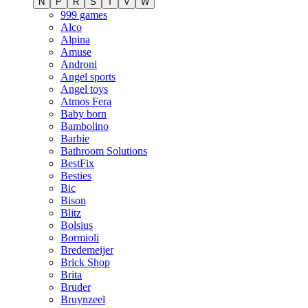
N
P
R
S
T
V
W
999 games
Alco
Alpina
Amuse
Androni
Angel sports
Angel toys
Atmos Fera
Baby born
Bambolino
Barbie
Bathroom Solutions
BestFix
Besties
Bic
Bison
Blitz
Bolsius
Bormioli
Bredemeijer
Brick Shop
Brita
Bruder
Bruynzeel