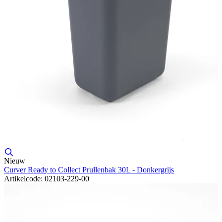
Nieuw
Curver Ready to Collect Prullenbak 30L - Donkergrijs
Artikelcode: 02103-229-00