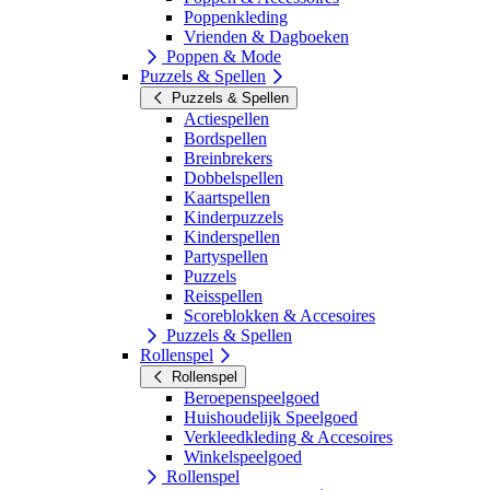
Poppenkleding
Vrienden & Dagboeken
Poppen & Mode
Puzzels & Spellen
Puzzels & Spellen
Actiespellen
Bordspellen
Breinbrekers
Dobbelspellen
Kaartspellen
Kinderpuzzels
Kinderspellen
Partyspellen
Puzzels
Reisspellen
Scoreblokken & Accesoires
Puzzels & Spellen
Rollenspel
Rollenspel
Beroepenspeelgoed
Huishoudelijk Speelgoed
Verkleedkleding & Accesoires
Winkelspeelgoed
Rollenspel