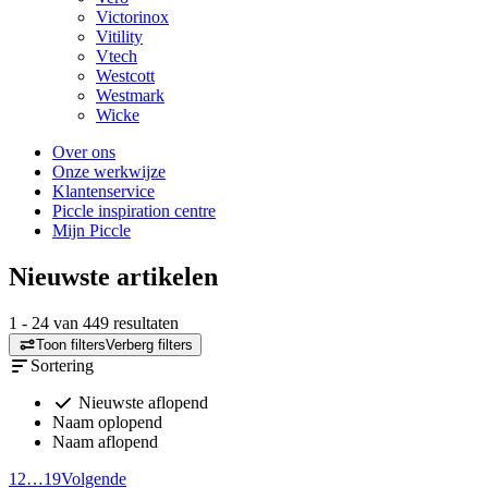
Victorinox
Vitility
Vtech
Westcott
Westmark
Wicke
Over ons
Onze werkwijze
Klantenservice
Piccle inspiration centre
Mijn Piccle
Nieuwste artikelen
1
-
24
van
449
resultaten
Toon filters
Verberg filters
Sortering
Nieuwste aflopend
Naam oplopend
Naam aflopend
1
2
…
19
Volgende