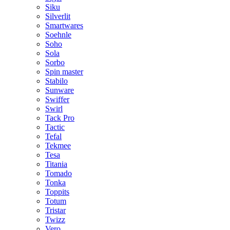
Siku
Silverlit
Smartwares
Soehnle
Soho
Sola
Sorbo
Spin master
Stabilo
Sunware
Swiffer
Swirl
Tack Pro
Tactic
Tefal
Tekmee
Tesa
Titania
Tomado
Tonka
Toppits
Totum
Tristar
Twizz
Vero