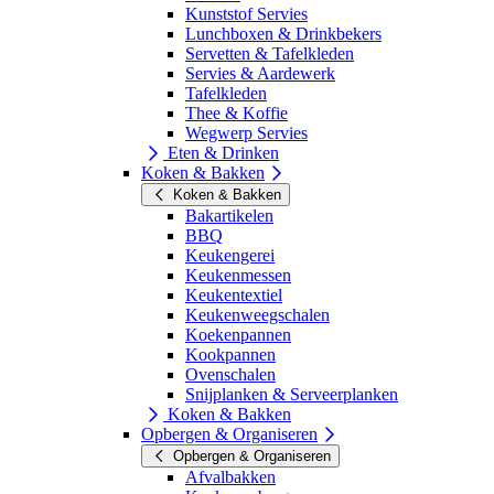
Kunststof Servies
Lunchboxen & Drinkbekers
Servetten & Tafelkleden
Servies & Aardewerk
Tafelkleden
Thee & Koffie
Wegwerp Servies
Eten & Drinken
Koken & Bakken
Koken & Bakken
Bakartikelen
BBQ
Keukengerei
Keukenmessen
Keukentextiel
Keukenweegschalen
Koekenpannen
Kookpannen
Ovenschalen
Snijplanken & Serveerplanken
Koken & Bakken
Opbergen & Organiseren
Opbergen & Organiseren
Afvalbakken