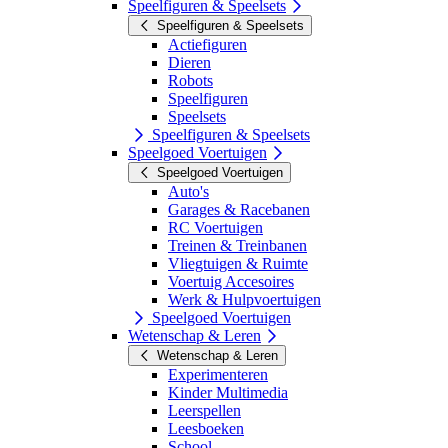
Speelfiguren & Speelsets
Speelfiguren & Speelsets
Actiefiguren
Dieren
Robots
Speelfiguren
Speelsets
Speelfiguren & Speelsets
Speelgoed Voertuigen
Speelgoed Voertuigen
Auto's
Garages & Racebanen
RC Voertuigen
Treinen & Treinbanen
Vliegtuigen & Ruimte
Voertuig Accesoires
Werk & Hulpvoertuigen
Speelgoed Voertuigen
Wetenschap & Leren
Wetenschap & Leren
Experimenteren
Kinder Multimedia
Leerspellen
Leesboeken
School