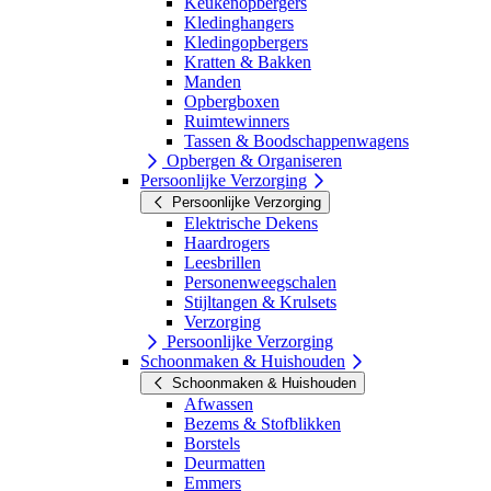
Keukenopbergers
Kledinghangers
Kledingopbergers
Kratten & Bakken
Manden
Opbergboxen
Ruimtewinners
Tassen & Boodschappenwagens
Opbergen & Organiseren
Persoonlijke Verzorging
Persoonlijke Verzorging
Elektrische Dekens
Haardrogers
Leesbrillen
Personenweegschalen
Stijltangen & Krulsets
Verzorging
Persoonlijke Verzorging
Schoonmaken & Huishouden
Schoonmaken & Huishouden
Afwassen
Bezems & Stofblikken
Borstels
Deurmatten
Emmers