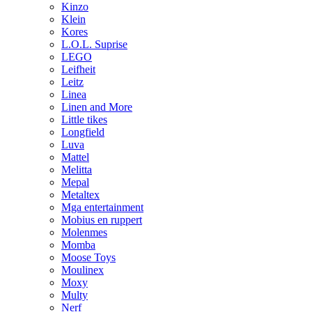
Kinzo
Klein
Kores
L.O.L. Suprise
LEGO
Leifheit
Leitz
Linea
Linen and More
Little tikes
Longfield
Luva
Mattel
Melitta
Mepal
Metaltex
Mga entertainment
Mobius en ruppert
Molenmes
Momba
Moose Toys
Moulinex
Moxy
Multy
Nerf