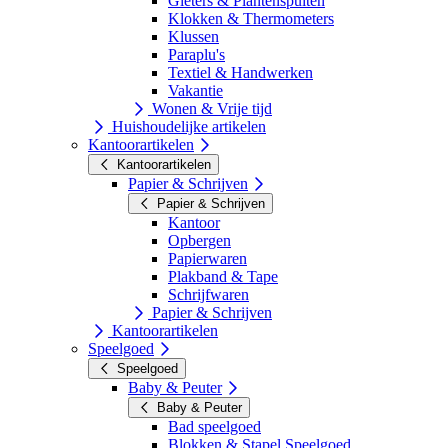
Gieters & Plantenspuiten
Klokken & Thermometers
Klussen
Paraplu's
Textiel & Handwerken
Vakantie
Wonen & Vrije tijd
Huishoudelijke artikelen
Kantoorartikelen
Kantoorartikelen
Papier & Schrijven
Papier & Schrijven
Kantoor
Opbergen
Papierwaren
Plakband & Tape
Schrijfwaren
Papier & Schrijven
Kantoorartikelen
Speelgoed
Speelgoed
Baby & Peuter
Baby & Peuter
Bad speelgoed
Blokken & Stapel Speelgoed