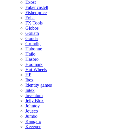
Exost
Faber castell
Fisher price
Folia
FX Tools
Globos
Goliath
Gouda
Grundig
Habonne
Hailo
Hasbro
Hoomark
Hot Wheels
HP
Ibex
Identity games
Intex
Inventum
Jelly Blox
Johntoy
Joueco
Jumbo
Kangaro
Keeeper