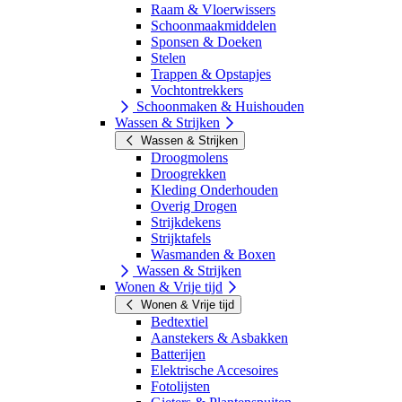
Raam & Vloerwissers
Schoonmaakmiddelen
Sponsen & Doeken
Stelen
Trappen & Opstapjes
Vochtontrekkers
Schoonmaken & Huishouden
Wassen & Strijken
Wassen & Strijken
Droogmolens
Droogrekken
Kleding Onderhouden
Overig Drogen
Strijkdekens
Strijktafels
Wasmanden & Boxen
Wassen & Strijken
Wonen & Vrije tijd
Wonen & Vrije tijd
Bedtextiel
Aanstekers & Asbakken
Batterijen
Elektrische Accesoires
Fotolijsten