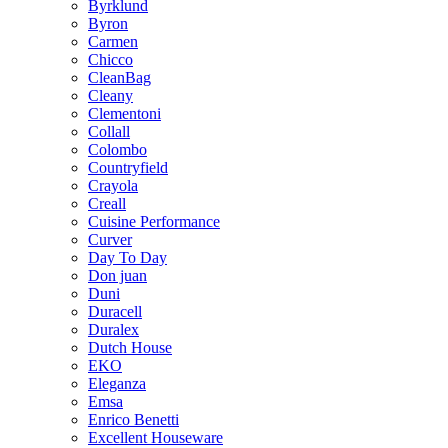
Byrklund
Byron
Carmen
Chicco
CleanBag
Cleany
Clementoni
Collall
Colombo
Countryfield
Crayola
Creall
Cuisine Performance
Curver
Day To Day
Don juan
Duni
Duracell
Duralex
Dutch House
EKO
Eleganza
Emsa
Enrico Benetti
Excellent Houseware