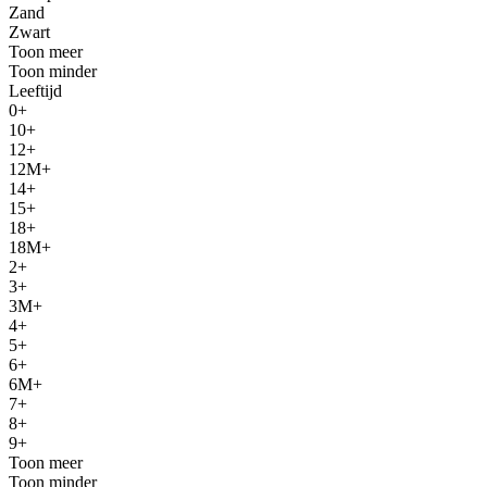
Zand
Zwart
Toon meer
Toon minder
Leeftijd
0+
10+
12+
12M+
14+
15+
18+
18M+
2+
3+
3M+
4+
5+
6+
6M+
7+
8+
9+
Toon meer
Toon minder