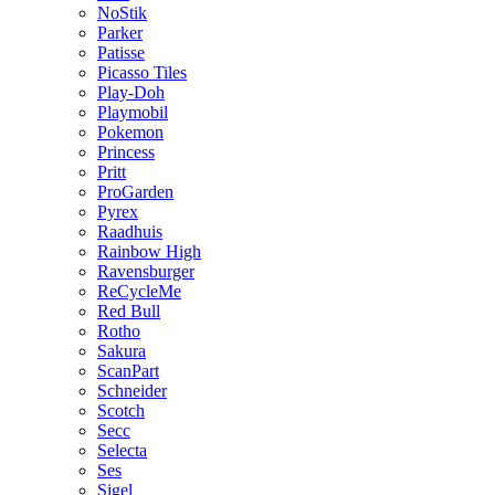
NoStik
Parker
Patisse
Picasso Tiles
Play-Doh
Playmobil
Pokemon
Princess
Pritt
ProGarden
Pyrex
Raadhuis
Rainbow High
Ravensburger
ReCycleMe
Red Bull
Rotho
Sakura
ScanPart
Schneider
Scotch
Secc
Selecta
Ses
Sigel