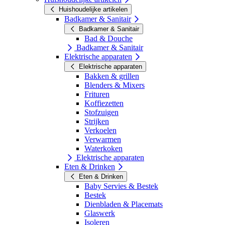
Huishoudelijke artikelen
Badkamer & Sanitair
Badkamer & Sanitair
Bad & Douche
Badkamer & Sanitair
Elektrische apparaten
Elektrische apparaten
Bakken & grillen
Blenders & Mixers
Frituren
Koffiezetten
Stofzuigen
Strijken
Verkoelen
Verwarmen
Waterkoken
Elektrische apparaten
Eten & Drinken
Eten & Drinken
Baby Servies & Bestek
Bestek
Dienbladen & Placemats
Glaswerk
Isoleren