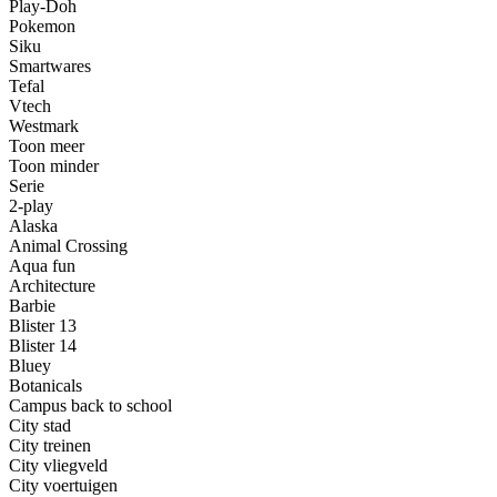
Play-Doh
Pokemon
Siku
Smartwares
Tefal
Vtech
Westmark
Toon meer
Toon minder
Serie
2-play
Alaska
Animal Crossing
Aqua fun
Architecture
Barbie
Blister 13
Blister 14
Bluey
Botanicals
Campus back to school
City stad
City treinen
City vliegveld
City voertuigen