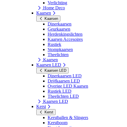
Verlichting
Home Deco
Kaarsen
Kaarsen
Dinerkaarsen
Geurkaarsen
Herdenkingslichten
Kaarsen Accesoires
Rustiek
Stompkaarsen
Theelichten
Kaarsen
Kaarsen LED
Kaarsen LED
Dinerkaarsen LED
Drijfkaarsen LED
Overige LED Kaarsen
Rustiek LED
Theelichten LED
Kaarsen LED
Kerst
Kerst
Kerstballen & Slingers
Kerstboom