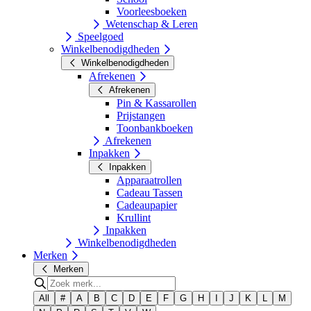
Voorleesboeken
Wetenschap & Leren
Speelgoed
Winkelbenodigdheden
Winkelbenodigdheden
Afrekenen
Afrekenen
Pin & Kassarollen
Prijstangen
Toonbankboeken
Afrekenen
Inpakken
Inpakken
Apparaatrollen
Cadeau Tassen
Cadeaupapier
Krullint
Inpakken
Winkelbenodigdheden
Merken
Merken
All
#
A
B
C
D
E
F
G
H
I
J
K
L
M