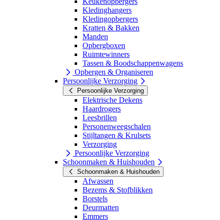
Keukenopbergers
Kledinghangers
Kledingopbergers
Kratten & Bakken
Manden
Opbergboxen
Ruimtewinners
Tassen & Boodschappenwagens
Opbergen & Organiseren
Persoonlijke Verzorging
Persoonlijke Verzorging
Elektrische Dekens
Haardrogers
Leesbrillen
Personenweegschalen
Stijltangen & Krulsets
Verzorging
Persoonlijke Verzorging
Schoonmaken & Huishouden
Schoonmaken & Huishouden
Afwassen
Bezems & Stofblikken
Borstels
Deurmatten
Emmers