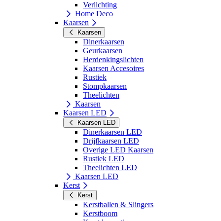
Verlichting
Home Deco
Kaarsen
Kaarsen
Dinerkaarsen
Geurkaarsen
Herdenkingslichten
Kaarsen Accesoires
Rustiek
Stompkaarsen
Theelichten
Kaarsen
Kaarsen LED
Kaarsen LED
Dinerkaarsen LED
Drijfkaarsen LED
Overige LED Kaarsen
Rustiek LED
Theelichten LED
Kaarsen LED
Kerst
Kerst
Kerstballen & Slingers
Kerstboom