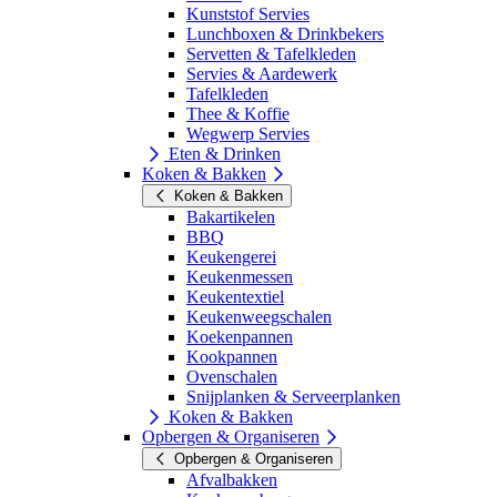
Kunststof Servies
Lunchboxen & Drinkbekers
Servetten & Tafelkleden
Servies & Aardewerk
Tafelkleden
Thee & Koffie
Wegwerp Servies
Eten & Drinken
Koken & Bakken
Koken & Bakken
Bakartikelen
BBQ
Keukengerei
Keukenmessen
Keukentextiel
Keukenweegschalen
Koekenpannen
Kookpannen
Ovenschalen
Snijplanken & Serveerplanken
Koken & Bakken
Opbergen & Organiseren
Opbergen & Organiseren
Afvalbakken