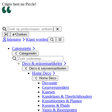
Cilgro heet nu Piccle!
Zoeken
Inloggen
Klant worden
Categorieën
Categorieën
Deco & seizoensartikelen
Deco & seizoensartikelen
Home Deco
Home Deco
Decoratie
Geurverspreiders
Kaarsen
Kandelaars & Theelichthouders
Kunstbloemen & Planten
Kussens & Plaids
Vazen & Bloempotten