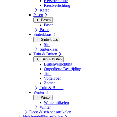
Kerstdecoratie
Kerstverlichting
Kerst
Pasen
Pasen
Pasen
Pasen
Sinterklaas
Sinterklaas
Sint
Sinterklaas
Tuin & Buiten
Tuin & Buiten
Buitenverlichting
Ongedierte Bestrijding
Tuin
Vogelvoer
Zomer
Tuin & Buiten
Winter
Winter
Winterartikelen
Winter
Deco & seizoensartikelen
Huishoudelijke artikelen