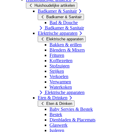
Huishoudelijke artikelen
Badkamer & Sanitair
Badkamer & Sanitair
Bad & Douche
Badkamer & Sanitair
Elektrische apparaten
Elektrische apparaten
Bakken & grillen
Blenders & Mixers
Frituren
Koffiezetten
Stofzuigen
Strijken
Verkoelen
Verwarmen
Waterkoken
Elektrische apparaten
Eten & Drinken
Eten & Drinken
Baby Servies & Bestek
Bestek
Dienbladen & Placemats
Glaswerk
Isoleren