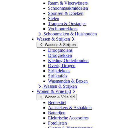
Raam & Vloerwissers
Schoonmaakmiddelen
Sponsen & Doeken
Stelen
Trappen & Opstapjes
Vochtontrekkers
Schoonmaken & Huishouden
Wassen & Strijken
Wassen & Strijken
Droogmolens
Droogrekken
Kleding Onderhouden
Overig Drogen
Strijkdekens
Strijktafels
Wasmanden & Boxen
Wassen & Strijken
Wonen & Vrije tijd
Wonen & Vrije tijd
Bedtextiel
Aanstekers & Asbakken
Batterijen
Elektrische Accesoires
Fotolijsten