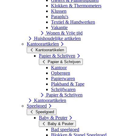
Gieters & Plantenspuiten
Klokken & Thermometers
Klussen
Paraplu's
Textiel & Handwerken
Vakantie
Wonen & Vrije tijd
Huishoudelijke artikelen
Kantoorartikelen
Kantoorartikelen
Papier & Schrijven
Papier & Schrijven
Kantoor
Opbergen
Papierwaren
Plakband & Tape
Schrijfwaren
Papier & Schrijven
Kantoorartikelen
Speelgoed
Speelgoed
Baby & Peuter
Baby & Peuter
Bad speelgoed
Blokken & Stapel Speelgoed