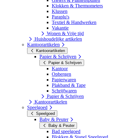
Gieters & Plantenspuiten
Klokken & Thermometers
Klussen
Paraplu's
Textiel & Handwerken
Vakantie
Wonen & Vrije tijd
Huishoudelijke artikelen
Kantoorartikelen
Kantoorartikelen
Papier & Schrijven
Papier & Schrijven
Kantoor
Opbergen
Papierwaren
Plakband & Tape
Schrijfwaren
Papier & Schrijven
Kantoorartikelen
Speelgoed
Speelgoed
Baby & Peuter
Baby & Peuter
Bad speelgoed
Blokken & Stapel Speelgoed