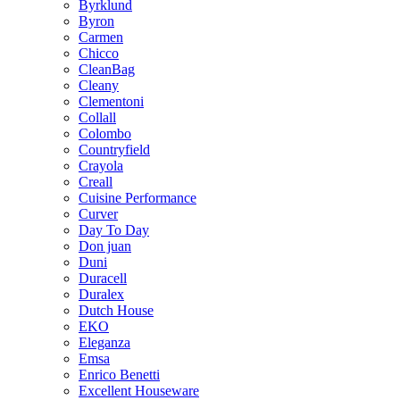
Byrklund
Byron
Carmen
Chicco
CleanBag
Cleany
Clementoni
Collall
Colombo
Countryfield
Crayola
Creall
Cuisine Performance
Curver
Day To Day
Don juan
Duni
Duracell
Duralex
Dutch House
EKO
Eleganza
Emsa
Enrico Benetti
Excellent Houseware