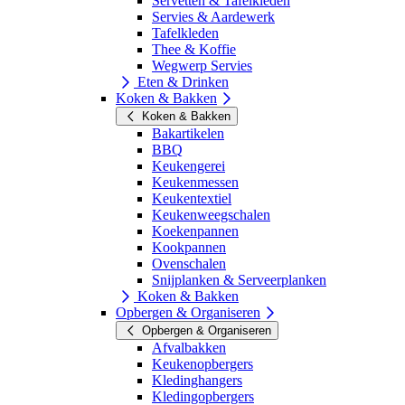
Servetten & Tafelkleden
Servies & Aardewerk
Tafelkleden
Thee & Koffie
Wegwerp Servies
Eten & Drinken
Koken & Bakken
Koken & Bakken
Bakartikelen
BBQ
Keukengerei
Keukenmessen
Keukentextiel
Keukenweegschalen
Koekenpannen
Kookpannen
Ovenschalen
Snijplanken & Serveerplanken
Koken & Bakken
Opbergen & Organiseren
Opbergen & Organiseren
Afvalbakken
Keukenopbergers
Kledinghangers
Kledingopbergers