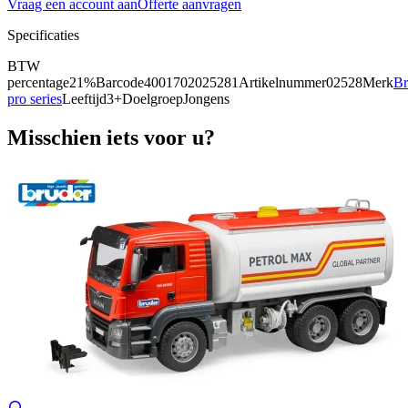
Vraag een account aan
Offerte aanvragen
Specificaties
BTW
percentage
21%
Barcode
4001702025281
Artikelnummer
02528
Merk
Br
pro series
Leeftijd
3+
Doelgroep
Jongens
Misschien iets voor u?