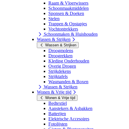
Raam & Vloerwissers
Schoonmaakmiddelen
Sponsen & Doeken
Stelen
Trappen & Opstapjes
Vochtontrekkers
Schoonmaken & Huishouden
Wassen & Strijken
Wassen & Strijken
Droogmolens
Droogrekken
Kleding Onderhouden
Overig Drogen
Strijkdekens
Strijktafels
Wasmanden & Boxen
Wassen & Strijken
Wonen & Vrije tijd
Wonen & Vrije tijd
Bedtextiel
Aanstekers & Asbakken
Batterijen
Elektrische Accesoires
Fotolijsten