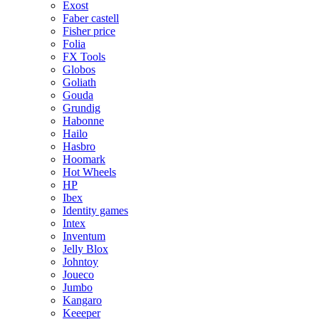
Exost
Faber castell
Fisher price
Folia
FX Tools
Globos
Goliath
Gouda
Grundig
Habonne
Hailo
Hasbro
Hoomark
Hot Wheels
HP
Ibex
Identity games
Intex
Inventum
Jelly Blox
Johntoy
Joueco
Jumbo
Kangaro
Keeeper