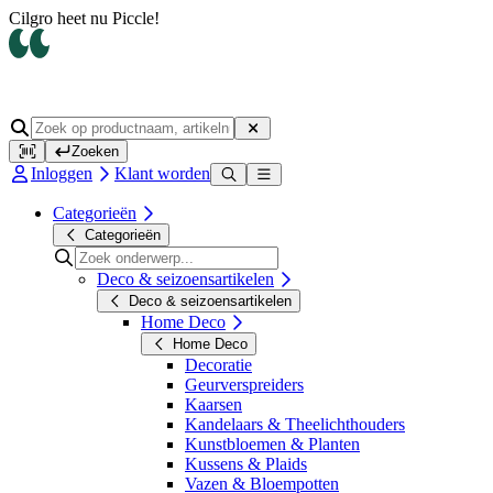
Op werkdagen voor 14.00 uur besteld, dezelfde dag verzonden
Zoeken
Inloggen
Klant worden
Categorieën
Categorieën
Deco & seizoensartikelen
Deco & seizoensartikelen
Home Deco
Home Deco
Decoratie
Geurverspreiders
Kaarsen
Kandelaars & Theelichthouders
Kunstbloemen & Planten
Kussens & Plaids
Vazen & Bloempotten