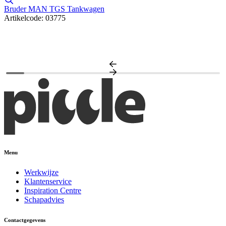
Bruder MAN TGS Tankwagen
Artikelcode: 03775
2
A
Menu
Werkwijze
Klantenservice
Inspiration Centre
Schapadvies
Contactgegevens