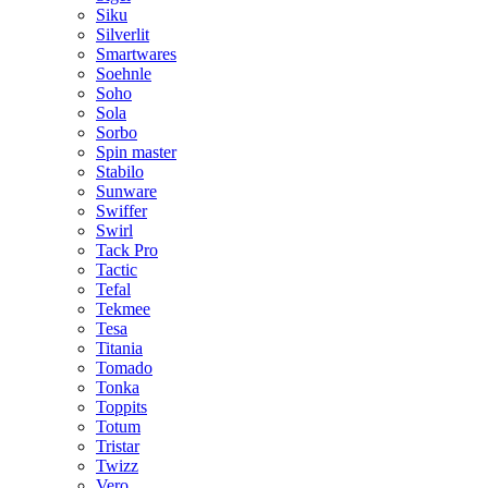
Siku
Silverlit
Smartwares
Soehnle
Soho
Sola
Sorbo
Spin master
Stabilo
Sunware
Swiffer
Swirl
Tack Pro
Tactic
Tefal
Tekmee
Tesa
Titania
Tomado
Tonka
Toppits
Totum
Tristar
Twizz
Vero