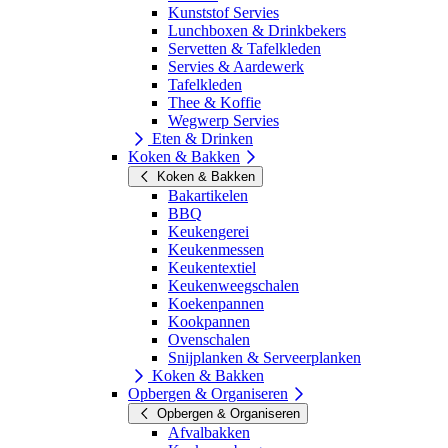
Kunststof Servies
Lunchboxen & Drinkbekers
Servetten & Tafelkleden
Servies & Aardewerk
Tafelkleden
Thee & Koffie
Wegwerp Servies
Eten & Drinken
Koken & Bakken
Koken & Bakken
Bakartikelen
BBQ
Keukengerei
Keukenmessen
Keukentextiel
Keukenweegschalen
Koekenpannen
Kookpannen
Ovenschalen
Snijplanken & Serveerplanken
Koken & Bakken
Opbergen & Organiseren
Opbergen & Organiseren
Afvalbakken