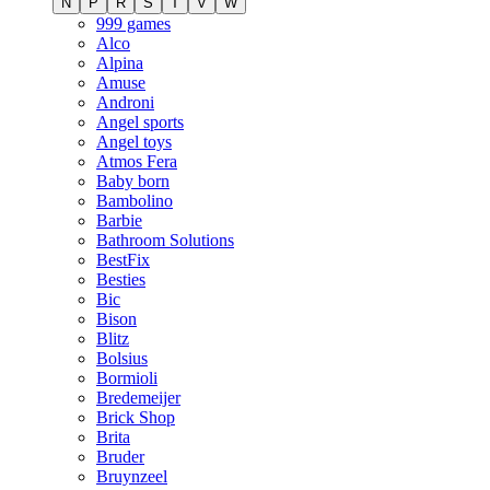
N
P
R
S
T
V
W
999 games
Alco
Alpina
Amuse
Androni
Angel sports
Angel toys
Atmos Fera
Baby born
Bambolino
Barbie
Bathroom Solutions
BestFix
Besties
Bic
Bison
Blitz
Bolsius
Bormioli
Bredemeijer
Brick Shop
Brita
Bruder
Bruynzeel