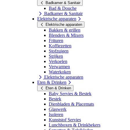
Badkamer & Sanitair
Bad & Douche
Badkamer & Sanitair
Elektrische apparaten
Elektrische apparaten
Bakken & grillen
Blenders & Mixers
Frituren
Koffiezetten
Stofzuigen
Strijken
Verkoelen
Verwarmen
Waterkoken
Elektrische apparaten
Eten & Drinken
Eten & Drinken
Baby Servies & Bestek
Bestek
Dienbladen & Placemats
Glaswerk
Isoleren
Kunststof Servies
Lunchboxen & Drinkbekers