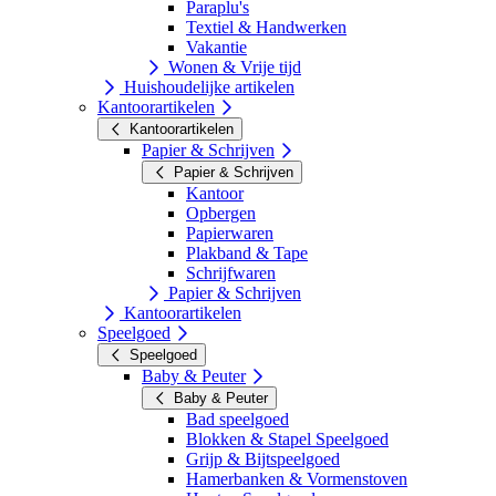
Paraplu's
Textiel & Handwerken
Vakantie
Wonen & Vrije tijd
Huishoudelijke artikelen
Kantoorartikelen
Kantoorartikelen
Papier & Schrijven
Papier & Schrijven
Kantoor
Opbergen
Papierwaren
Plakband & Tape
Schrijfwaren
Papier & Schrijven
Kantoorartikelen
Speelgoed
Speelgoed
Baby & Peuter
Baby & Peuter
Bad speelgoed
Blokken & Stapel Speelgoed
Grijp & Bijtspeelgoed
Hamerbanken & Vormenstoven