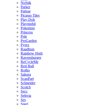
NoStik
Parker
Patisse
Picasso Tiles
Play-Doh
Playmobil
Pokemon
Princess
Pritt
ProGarden
Pyrex
Raadhuis
Rainbow High
Ravensburger
ReCycleMe
Red Bull
Rotho
Sakura
ScanPart
Schneider
Scotch
Secc
Selecta
Ses
Sigel