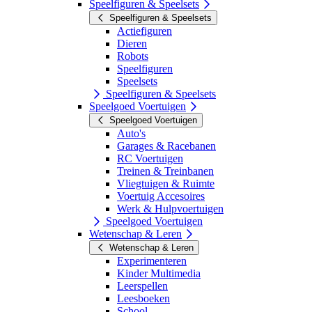
Speelfiguren & Speelsets
Speelfiguren & Speelsets
Actiefiguren
Dieren
Robots
Speelfiguren
Speelsets
Speelfiguren & Speelsets
Speelgoed Voertuigen
Speelgoed Voertuigen
Auto's
Garages & Racebanen
RC Voertuigen
Treinen & Treinbanen
Vliegtuigen & Ruimte
Voertuig Accesoires
Werk & Hulpvoertuigen
Speelgoed Voertuigen
Wetenschap & Leren
Wetenschap & Leren
Experimenteren
Kinder Multimedia
Leerspellen
Leesboeken
School