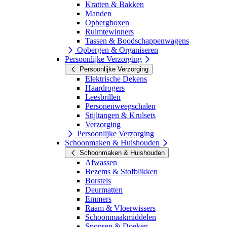
Kratten & Bakken
Manden
Opbergboxen
Ruimtewinners
Tassen & Boodschappenwagens
Opbergen & Organiseren
Persoonlijke Verzorging
Persoonlijke Verzorging
Elektrische Dekens
Haardrogers
Leesbrillen
Personenweegschalen
Stijltangen & Krulsets
Verzorging
Persoonlijke Verzorging
Schoonmaken & Huishouden
Schoonmaken & Huishouden
Afwassen
Bezems & Stofblikken
Borstels
Deurmatten
Emmers
Raam & Vloerwissers
Schoonmaakmiddelen
Sponsen & Doeken