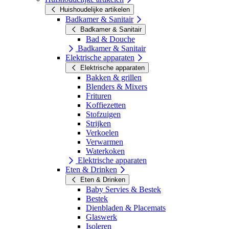
Huishoudelijke artikelen
Badkamer & Sanitair
Badkamer & Sanitair
Bad & Douche
Badkamer & Sanitair
Elektrische apparaten
Elektrische apparaten
Bakken & grillen
Blenders & Mixers
Frituren
Koffiezetten
Stofzuigen
Strijken
Verkoelen
Verwarmen
Waterkoken
Elektrische apparaten
Eten & Drinken
Eten & Drinken
Baby Servies & Bestek
Bestek
Dienbladen & Placemats
Glaswerk
Isoleren