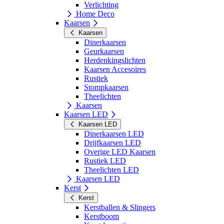
Verlichting
Home Deco
Kaarsen
Kaarsen
Dinerkaarsen
Geurkaarsen
Herdenkingslichten
Kaarsen Accesoires
Rustiek
Stompkaarsen
Theelichten
Kaarsen
Kaarsen LED
Kaarsen LED
Dinerkaarsen LED
Drijfkaarsen LED
Overige LED Kaarsen
Rustiek LED
Theelichten LED
Kaarsen LED
Kerst
Kerst
Kerstballen & Slingers
Kerstboom