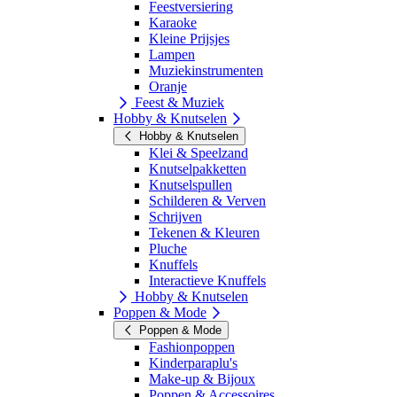
Feestversiering
Karaoke
Kleine Prijsjes
Lampen
Muziekinstrumenten
Oranje
Feest & Muziek
Hobby & Knutselen
Hobby & Knutselen
Klei & Speelzand
Knutselpakketten
Knutselspullen
Schilderen & Verven
Schrijven
Tekenen & Kleuren
Pluche
Knuffels
Interactieve Knuffels
Hobby & Knutselen
Poppen & Mode
Poppen & Mode
Fashionpoppen
Kinderparaplu's
Make-up & Bijoux
Poppen & Accessoires