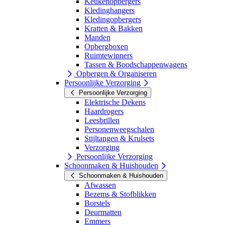
Keukenopbergers
Kledinghangers
Kledingopbergers
Kratten & Bakken
Manden
Opbergboxen
Ruimtewinners
Tassen & Boodschappenwagens
Opbergen & Organiseren
Persoonlijke Verzorging
Persoonlijke Verzorging
Elektrische Dekens
Haardrogers
Leesbrillen
Personenweegschalen
Stijltangen & Krulsets
Verzorging
Persoonlijke Verzorging
Schoonmaken & Huishouden
Schoonmaken & Huishouden
Afwassen
Bezems & Stofblikken
Borstels
Deurmatten
Emmers