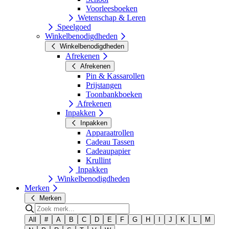
Voorleesboeken
Wetenschap & Leren
Speelgoed
Winkelbenodigdheden
Winkelbenodigdheden
Afrekenen
Afrekenen
Pin & Kassarollen
Prijstangen
Toonbankboeken
Afrekenen
Inpakken
Inpakken
Apparaatrollen
Cadeau Tassen
Cadeaupapier
Krullint
Inpakken
Winkelbenodigdheden
Merken
Merken
All
#
A
B
C
D
E
F
G
H
I
J
K
L
M