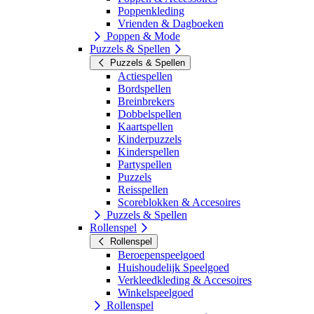
Poppenkleding
Vrienden & Dagboeken
Poppen & Mode
Puzzels & Spellen
Puzzels & Spellen
Actiespellen
Bordspellen
Breinbrekers
Dobbelspellen
Kaartspellen
Kinderpuzzels
Kinderspellen
Partyspellen
Puzzels
Reisspellen
Scoreblokken & Accesoires
Puzzels & Spellen
Rollenspel
Rollenspel
Beroepenspeelgoed
Huishoudelijk Speelgoed
Verkleedkleding & Accesoires
Winkelspeelgoed
Rollenspel