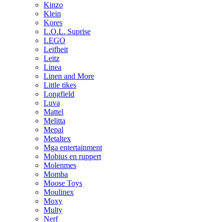
Kinzo
Klein
Kores
L.O.L. Suprise
LEGO
Leifheit
Leitz
Linea
Linen and More
Little tikes
Longfield
Luva
Mattel
Melitta
Mepal
Metaltex
Mga entertainment
Mobius en ruppert
Molenmes
Momba
Moose Toys
Moulinex
Moxy
Multy
Nerf