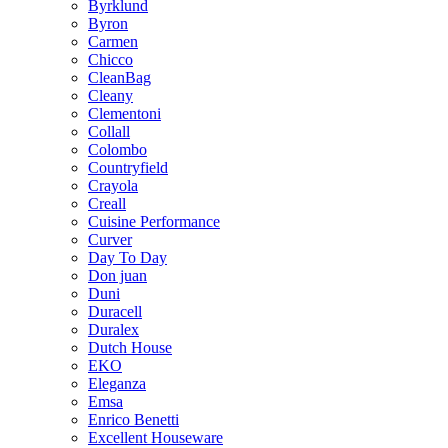
Byrklund
Byron
Carmen
Chicco
CleanBag
Cleany
Clementoni
Collall
Colombo
Countryfield
Crayola
Creall
Cuisine Performance
Curver
Day To Day
Don juan
Duni
Duracell
Duralex
Dutch House
EKO
Eleganza
Emsa
Enrico Benetti
Excellent Houseware