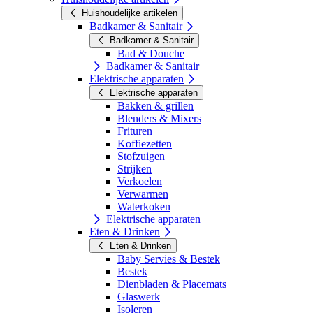
Huishoudelijke artikelen
Badkamer & Sanitair
Badkamer & Sanitair
Bad & Douche
Badkamer & Sanitair
Elektrische apparaten
Elektrische apparaten
Bakken & grillen
Blenders & Mixers
Frituren
Koffiezetten
Stofzuigen
Strijken
Verkoelen
Verwarmen
Waterkoken
Elektrische apparaten
Eten & Drinken
Eten & Drinken
Baby Servies & Bestek
Bestek
Dienbladen & Placemats
Glaswerk
Isoleren