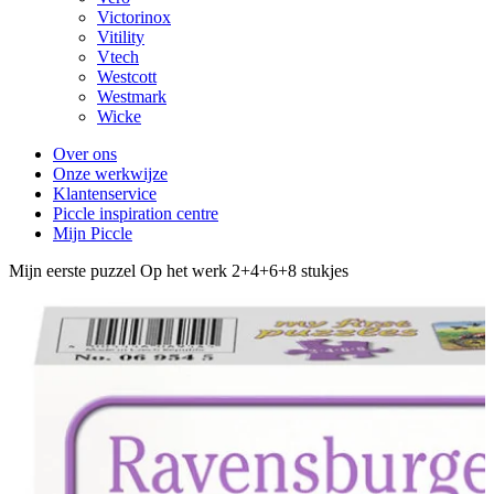
Victorinox
Vitility
Vtech
Westcott
Westmark
Wicke
Over ons
Onze werkwijze
Klantenservice
Piccle inspiration centre
Mijn Piccle
Mijn eerste puzzel Op het werk 2+4+6+8 stukjes