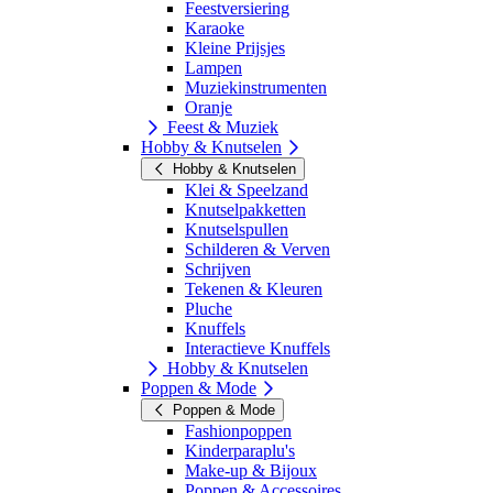
Feestversiering
Karaoke
Kleine Prijsjes
Lampen
Muziekinstrumenten
Oranje
Feest & Muziek
Hobby & Knutselen
Hobby & Knutselen
Klei & Speelzand
Knutselpakketten
Knutselspullen
Schilderen & Verven
Schrijven
Tekenen & Kleuren
Pluche
Knuffels
Interactieve Knuffels
Hobby & Knutselen
Poppen & Mode
Poppen & Mode
Fashionpoppen
Kinderparaplu's
Make-up & Bijoux
Poppen & Accessoires