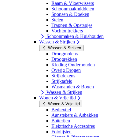
Raam & Vloerwissers
Schoonmaakmiddelen
Sponsen & Doeken
Stelen
Trappen & Opstapjes
Vochtontrekkers
Schoonmaken & Huishouden
Wassen & Strijken
Wassen & Strijken
Droogmolens
Droogrekken
Kleding Onderhouden
Overig Drogen
Strijkdekens
Strijktafels
Wasmanden & Boxen
Wassen & Strijken
Wonen & Vrije tijd
Wonen & Vrije tijd
Bedtextiel
Aanstekers & Asbakken
Batterijen
Elektrische Accesoires
Fotolijsten