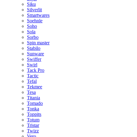
Siku
Silverlit
Smartwares
Soehnle
Soho
Sola
Sorbo
Spin master
Stabilo
Sunware
Swiffer
Swirl
Tack Pro
Tactic
Tefal
Tekmee
Tesa
Titania
Tomado
Tonka
Toppits
Totum
Tristar
Twizz
Vero