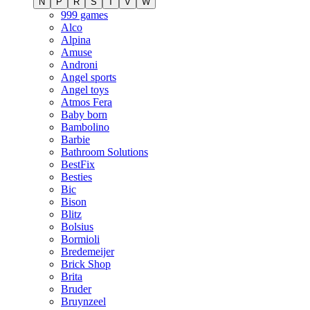
N
P
R
S
T
V
W
999 games
Alco
Alpina
Amuse
Androni
Angel sports
Angel toys
Atmos Fera
Baby born
Bambolino
Barbie
Bathroom Solutions
BestFix
Besties
Bic
Bison
Blitz
Bolsius
Bormioli
Bredemeijer
Brick Shop
Brita
Bruder
Bruynzeel