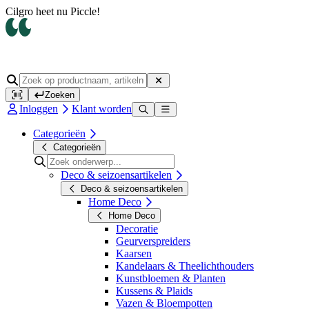
Op werkdagen voor 14.00 uur besteld, dezelfde dag verzonden
Zoeken
Inloggen
Klant worden
Categorieën
Categorieën
Deco & seizoensartikelen
Deco & seizoensartikelen
Home Deco
Home Deco
Decoratie
Geurverspreiders
Kaarsen
Kandelaars & Theelichthouders
Kunstbloemen & Planten
Kussens & Plaids
Vazen & Bloempotten