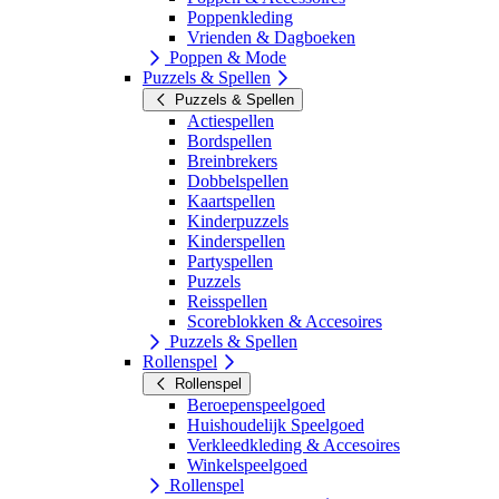
Poppenkleding
Vrienden & Dagboeken
Poppen & Mode
Puzzels & Spellen
Puzzels & Spellen
Actiespellen
Bordspellen
Breinbrekers
Dobbelspellen
Kaartspellen
Kinderpuzzels
Kinderspellen
Partyspellen
Puzzels
Reisspellen
Scoreblokken & Accesoires
Puzzels & Spellen
Rollenspel
Rollenspel
Beroepenspeelgoed
Huishoudelijk Speelgoed
Verkleedkleding & Accesoires
Winkelspeelgoed
Rollenspel