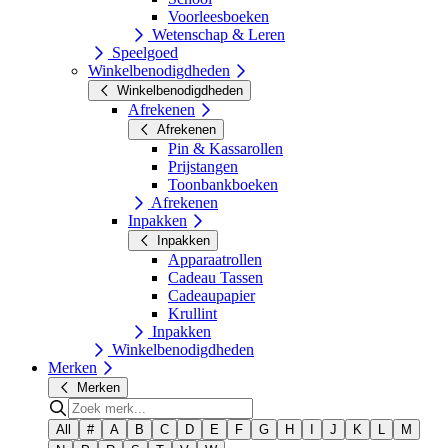
Voorleesboeken
Wetenschap & Leren
Speelgoed
Winkelbenodigdheden
Winkelbenodigdheden
Afrekenen
Afrekenen
Pin & Kassarollen
Prijstangen
Toonbankboeken
Afrekenen
Inpakken
Inpakken
Apparaatrollen
Cadeau Tassen
Cadeaupapier
Krullint
Inpakken
Winkelbenodigdheden
Merken
Merken
All
#
A
B
C
D
E
F
G
H
I
J
K
L
M