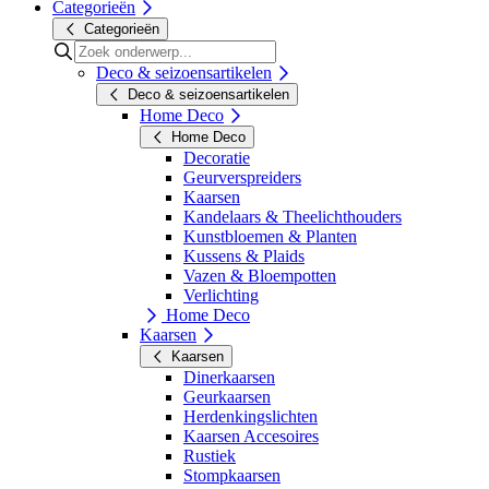
Categorieën
Categorieën
Deco & seizoensartikelen
Deco & seizoensartikelen
Home Deco
Home Deco
Decoratie
Geurverspreiders
Kaarsen
Kandelaars & Theelichthouders
Kunstbloemen & Planten
Kussens & Plaids
Vazen & Bloempotten
Verlichting
Home Deco
Kaarsen
Kaarsen
Dinerkaarsen
Geurkaarsen
Herdenkingslichten
Kaarsen Accesoires
Rustiek
Stompkaarsen