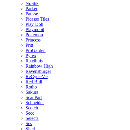
NoStik
Parker
Patisse
Picasso Tiles
Play-Doh
Playmobil
Pokemon
Princess
Pritt
ProGarden
Pyrex
Raadhuis
Rainbow High
Ravensburger
ReCycleMe
Red Bull
Rotho
Sakura
ScanPart
Schneider
Scotch
Secc
Selecta
Ses
Sigel