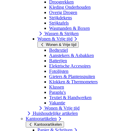
Droogrekken
Kleding Onderhouden
Overig Drogen
Strijkdekens
Strijktafels
Wasmanden & Boxen
Wassen & Strijken
Wonen & Vrije tijd
Wonen & Vrije tijd
Bedtextiel
Aanstekers & Asbakken
Batterijen
Elektrische Accesoires
Fotolijsten
Gieters & Plantenspuiten
Klokken & Thermometers
Klussen
Paraplu's
Textiel & Handwerken
Vakantie
Wonen & Vrije tijd
Huishoudelijke artikelen
Kantoorartikelen
Kantoorartikelen
Papier & Schrijven