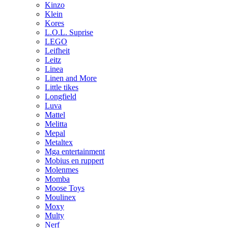
Kinzo
Klein
Kores
L.O.L. Suprise
LEGO
Leifheit
Leitz
Linea
Linen and More
Little tikes
Longfield
Luva
Mattel
Melitta
Mepal
Metaltex
Mga entertainment
Mobius en ruppert
Molenmes
Momba
Moose Toys
Moulinex
Moxy
Multy
Nerf