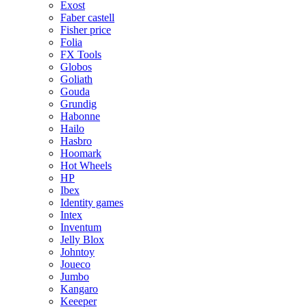
Exost
Faber castell
Fisher price
Folia
FX Tools
Globos
Goliath
Gouda
Grundig
Habonne
Hailo
Hasbro
Hoomark
Hot Wheels
HP
Ibex
Identity games
Intex
Inventum
Jelly Blox
Johntoy
Joueco
Jumbo
Kangaro
Keeeper