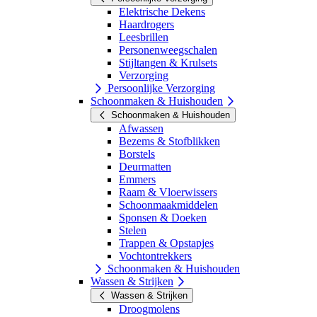
Elektrische Dekens
Haardrogers
Leesbrillen
Personenweegschalen
Stijltangen & Krulsets
Verzorging
Persoonlijke Verzorging
Schoonmaken & Huishouden
Schoonmaken & Huishouden
Afwassen
Bezems & Stofblikken
Borstels
Deurmatten
Emmers
Raam & Vloerwissers
Schoonmaakmiddelen
Sponsen & Doeken
Stelen
Trappen & Opstapjes
Vochtontrekkers
Schoonmaken & Huishouden
Wassen & Strijken
Wassen & Strijken
Droogmolens