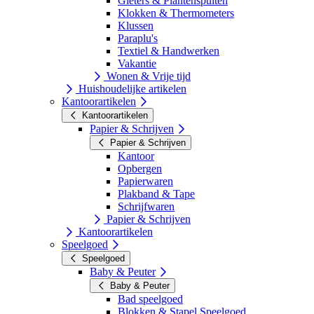
Gieters & Plantenspuiten
Klokken & Thermometers
Klussen
Paraplu's
Textiel & Handwerken
Vakantie
Wonen & Vrije tijd
Huishoudelijke artikelen
Kantoorartikelen
Kantoorartikelen
Papier & Schrijven
Papier & Schrijven
Kantoor
Opbergen
Papierwaren
Plakband & Tape
Schrijfwaren
Papier & Schrijven
Kantoorartikelen
Speelgoed
Speelgoed
Baby & Peuter
Baby & Peuter
Bad speelgoed
Blokken & Stapel Speelgoed