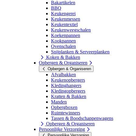
Bakartikelen
BBQ
Keukengerei
Keukenmessen
Keukentextiel
Keukenweegschalen
Koekenpannen
Kookpannen
Ovenschalen
Snijplanken & Serveerplanken
Koken & Bakken
Opbergen & Organiseren
Opbergen & Organiseren
Afvalbakken
Keukenopbergers
Kledinghangers
Kledingopbergers
Kratten & Bakken
Manden
Opbergboxen
Ruimtewinners
Tassen & Boodschappenwagens
Opbergen & Organiseren
Persoonlijke Verzorging
Persoonlijke Verzorging