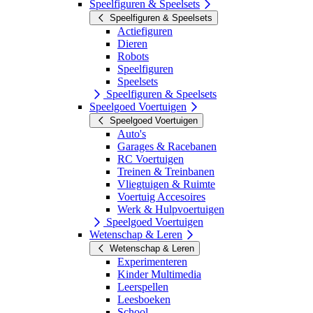
Speelfiguren & Speelsets
Speelfiguren & Speelsets
Actiefiguren
Dieren
Robots
Speelfiguren
Speelsets
Speelfiguren & Speelsets
Speelgoed Voertuigen
Speelgoed Voertuigen
Auto's
Garages & Racebanen
RC Voertuigen
Treinen & Treinbanen
Vliegtuigen & Ruimte
Voertuig Accesoires
Werk & Hulpvoertuigen
Speelgoed Voertuigen
Wetenschap & Leren
Wetenschap & Leren
Experimenteren
Kinder Multimedia
Leerspellen
Leesboeken
School