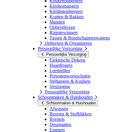
Keukenopbergers
Kledinghangers
Kledingopbergers
Kratten & Bakken
Manden
Opbergboxen
Ruimtewinners
Tassen & Boodschappenwagens
Opbergen & Organiseren
Persoonlijke Verzorging
Persoonlijke Verzorging
Elektrische Dekens
Haardrogers
Leesbrillen
Personenweegschalen
Stijltangen & Krulsets
Verzorging
Persoonlijke Verzorging
Schoonmaken & Huishouden
Schoonmaken & Huishouden
Afwassen
Bezems & Stofblikken
Borstels
Deurmatten
Emmers