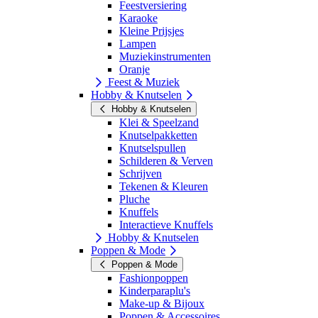
Feestversiering
Karaoke
Kleine Prijsjes
Lampen
Muziekinstrumenten
Oranje
Feest & Muziek
Hobby & Knutselen
Hobby & Knutselen
Klei & Speelzand
Knutselpakketten
Knutselspullen
Schilderen & Verven
Schrijven
Tekenen & Kleuren
Pluche
Knuffels
Interactieve Knuffels
Hobby & Knutselen
Poppen & Mode
Poppen & Mode
Fashionpoppen
Kinderparaplu's
Make-up & Bijoux
Poppen & Accessoires