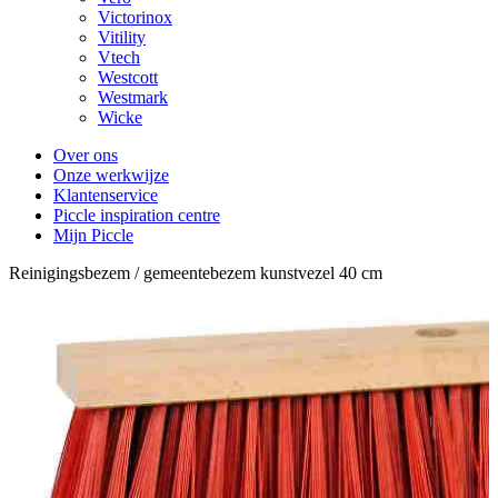
Victorinox
Vitility
Vtech
Westcott
Westmark
Wicke
Over ons
Onze werkwijze
Klantenservice
Piccle inspiration centre
Mijn Piccle
Reinigingsbezem / gemeentebezem kunstvezel 40 cm