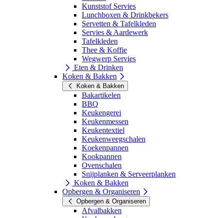
Kunststof Servies
Lunchboxen & Drinkbekers
Servetten & Tafelkleden
Servies & Aardewerk
Tafelkleden
Thee & Koffie
Wegwerp Servies
Eten & Drinken
Koken & Bakken
Koken & Bakken
Bakartikelen
BBQ
Keukengerei
Keukenmessen
Keukentextiel
Keukenweegschalen
Koekenpannen
Kookpannen
Ovenschalen
Snijplanken & Serveerplanken
Koken & Bakken
Opbergen & Organiseren
Opbergen & Organiseren
Afvalbakken