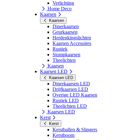
Verlichting
Home Deco
Kaarsen
Kaarsen
Dinerkaarsen
Geurkaarsen
Herdenkingslichten
Kaarsen Accesoires
Rustiek
Stompkaarsen
Theelichten
Kaarsen
Kaarsen LED
Kaarsen LED
Dinerkaarsen LED
Drijfkaarsen LED
Overige LED Kaarsen
Rustiek LED
Theelichten LED
Kaarsen LED
Kerst
Kerst
Kerstballen & Slingers
Kerstboom