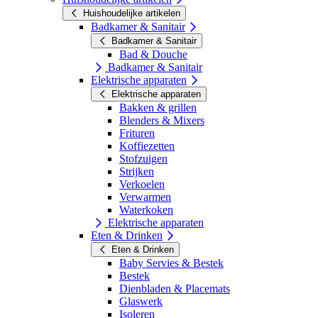
Huishoudelijke artikelen
Badkamer & Sanitair
Badkamer & Sanitair
Bad & Douche
Badkamer & Sanitair
Elektrische apparaten
Elektrische apparaten
Bakken & grillen
Blenders & Mixers
Frituren
Koffiezetten
Stofzuigen
Strijken
Verkoelen
Verwarmen
Waterkoken
Elektrische apparaten
Eten & Drinken
Eten & Drinken
Baby Servies & Bestek
Bestek
Dienbladen & Placemats
Glaswerk
Isoleren