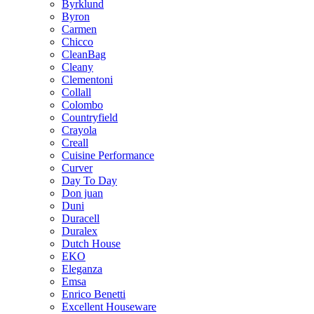
Byrklund
Byron
Carmen
Chicco
CleanBag
Cleany
Clementoni
Collall
Colombo
Countryfield
Crayola
Creall
Cuisine Performance
Curver
Day To Day
Don juan
Duni
Duracell
Duralex
Dutch House
EKO
Eleganza
Emsa
Enrico Benetti
Excellent Houseware