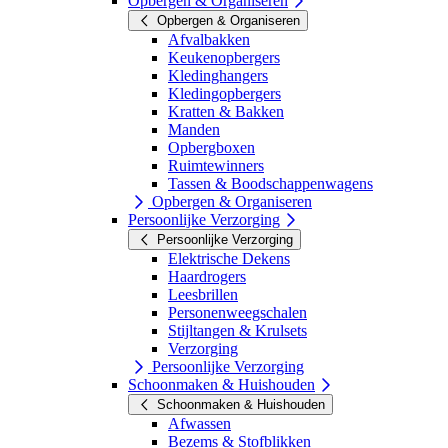
Opbergen & Organiseren
Opbergen & Organiseren
Afvalbakken
Keukenopbergers
Kledinghangers
Kledingopbergers
Kratten & Bakken
Manden
Opbergboxen
Ruimtewinners
Tassen & Boodschappenwagens
Opbergen & Organiseren
Persoonlijke Verzorging
Persoonlijke Verzorging
Elektrische Dekens
Haardrogers
Leesbrillen
Personenweegschalen
Stijltangen & Krulsets
Verzorging
Persoonlijke Verzorging
Schoonmaken & Huishouden
Schoonmaken & Huishouden
Afwassen
Bezems & Stofblikken