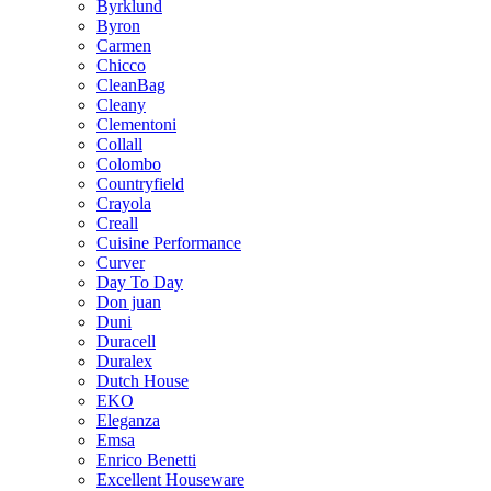
Byrklund
Byron
Carmen
Chicco
CleanBag
Cleany
Clementoni
Collall
Colombo
Countryfield
Crayola
Creall
Cuisine Performance
Curver
Day To Day
Don juan
Duni
Duracell
Duralex
Dutch House
EKO
Eleganza
Emsa
Enrico Benetti
Excellent Houseware