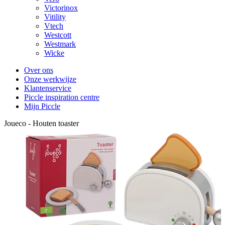
Victorinox
Vitility
Vtech
Westcott
Westmark
Wicke
Over ons
Onze werkwijze
Klantenservice
Piccle inspiration centre
Mijn Piccle
Joueco - Houten toaster