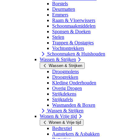
Borstels
Deurmatten
Emmers
Raam & Vloerwissers
Schoonmaakmiddelen
Sponsen & Doeken
Stelen
Trappen & Opstapjes
Vochtontrekkers
Schoonmaken & Huishouden
Wassen & Strijken
Wassen & Strijken
Droogmolens
Droogrekken
Kleding Onderhouden
Overig Drogen
Strijkdekens
Strijktafels
Wasmanden & Boxen
Wassen & Strijken
Wonen & Vrije tijd
Wonen & Vrije tijd
Bedtextiel
Aanstekers & Asbakken