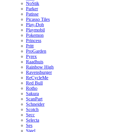
NoStik
Parker
Patisse
Picasso Tiles
Play-Doh
Playmobil
Pokemon
Princess
Pritt
ProGarden
Pyrex
Raadhuis
Rainbow High
Ravensburger
ReCycleMe
Red Bull
Rotho
Sakura
ScanPart
Schneider
Scotch
Secc
Selecta
Ses
Sigel