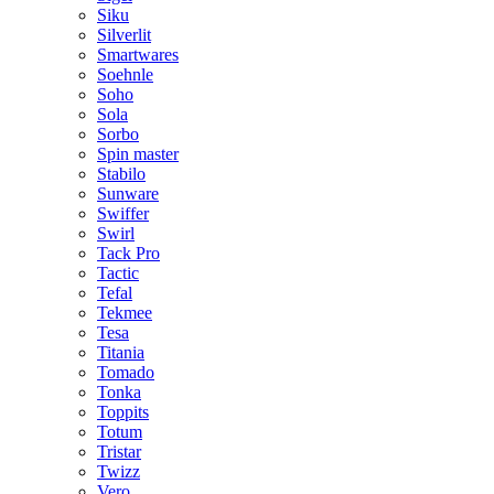
Siku
Silverlit
Smartwares
Soehnle
Soho
Sola
Sorbo
Spin master
Stabilo
Sunware
Swiffer
Swirl
Tack Pro
Tactic
Tefal
Tekmee
Tesa
Titania
Tomado
Tonka
Toppits
Totum
Tristar
Twizz
Vero