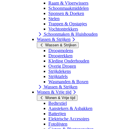
Raam & Vloerwissers
Schoonmaakmiddelen
Sponsen & Doeken
Stelen
Trappen & Opstapjes
Vochtontrekkers
Schoonmaken & Huishouden
Wassen & Strijken
Wassen & Strijken
Droogmolens
Droogrekken
Kleding Onderhouden
Overig Drogen
Strijkdekens
Strijktafels
Wasmanden & Boxen
Wassen & Strijken
Wonen & Vrije tijd
Wonen & Vrije tijd
Bedtextiel
Aanstekers & Asbakken
Batterijen
Elektrische Accesoires
Fotolijsten