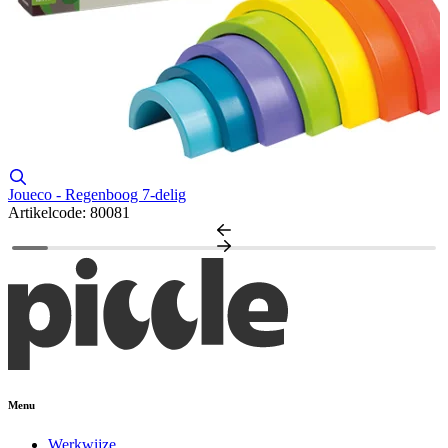
Joueco - Regenboog 7-delig
J
Artikelcode: 80081
A
Menu
Werkwijze