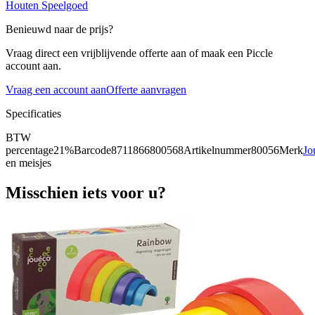
Houten Speelgoed
Benieuwd naar de prijs?
Vraag direct een vrijblijvende offerte aan of maak een Piccle
account aan.
Vraag een account aan
Offerte aanvragen
Specificaties
BTW
percentage
21%
Barcode
8711866800568
Artikelnummer
80056
Merk
Jo
en meisjes
Misschien iets voor u?