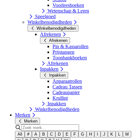
Voorleesboeken
Wetenschap & Leren
Speelgoed
Winkelbenodigdheden
Winkelbenodigdheden
Afrekenen
Afrekenen
Pin & Kassarollen
Prijstangen
Toonbankboeken
Afrekenen
Inpakken
Inpakken
Apparaatrollen
Cadeau Tassen
Cadeaupapier
Krullint
Inpakken
Winkelbenodigdheden
Merken
Merken
All
#
A
B
C
D
E
F
G
H
I
J
K
L
M