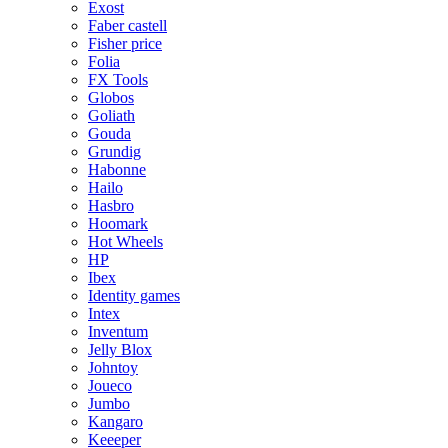
Exost
Faber castell
Fisher price
Folia
FX Tools
Globos
Goliath
Gouda
Grundig
Habonne
Hailo
Hasbro
Hoomark
Hot Wheels
HP
Ibex
Identity games
Intex
Inventum
Jelly Blox
Johntoy
Joueco
Jumbo
Kangaro
Keeeper