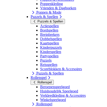
Poppenkleding
Vrienden & Dagboeken
Poppen & Mode
Puzzels & Spellen
Puzzels & Spellen
Actiespellen
Bordspellen
Breinbrekers
Dobbelspellen
Kaartspellen
Kinderpuzzels
Kinderspellen
Partyspellen
Puzzels
Reisspellen
Scoreblokken & Accesoires
Puzzels & Spellen
Rollenspel
Rollenspel
Beroepenspeelgoed
Huishoudelijk Speelgoed
Verkleedkleding & Accesoires
Winkelspeelgoed
Rollenspel