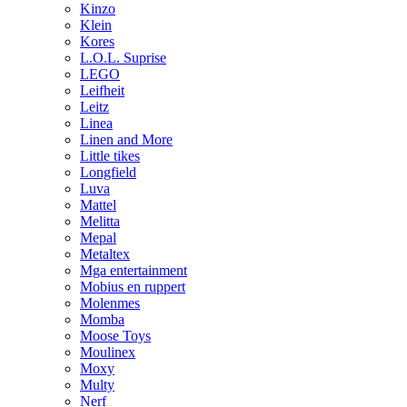
Kinzo
Klein
Kores
L.O.L. Suprise
LEGO
Leifheit
Leitz
Linea
Linen and More
Little tikes
Longfield
Luva
Mattel
Melitta
Mepal
Metaltex
Mga entertainment
Mobius en ruppert
Molenmes
Momba
Moose Toys
Moulinex
Moxy
Multy
Nerf