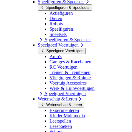
Speelfiguren & Speelsets
Speelfiguren & Speelsets
Actiefiguren
Dieren
Robots
Speelfiguren
Speelsets
Speelfiguren & Speelsets
Speelgoed Voertuigen
Speelgoed Voertuigen
Auto's
Garages & Racebanen
RC Voertuigen
Treinen & Treinbanen
Vliegtuigen & Ruimte
Voertuig Accesoires
Werk & Hulpvoertuigen
Speelgoed Voertuigen
Wetenschap & Leren
Wetenschap & Leren
Experimenteren
Kinder Multimedia
Leerspellen
Leesboeken
School