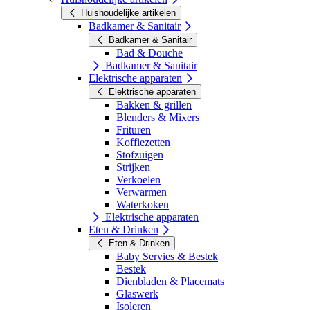
Huishoudelijke artikelen
Badkamer & Sanitair
Badkamer & Sanitair
Bad & Douche
Badkamer & Sanitair
Elektrische apparaten
Elektrische apparaten
Bakken & grillen
Blenders & Mixers
Frituren
Koffiezetten
Stofzuigen
Strijken
Verkoelen
Verwarmen
Waterkoken
Elektrische apparaten
Eten & Drinken
Eten & Drinken
Baby Servies & Bestek
Bestek
Dienbladen & Placemats
Glaswerk
Isoleren