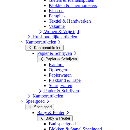
Gieters & Plantenspuiten
Klokken & Thermometers
Klussen
Paraplu's
Textiel & Handwerken
Vakantie
Wonen & Vrije tijd
Huishoudelijke artikelen
Kantoorartikelen
Kantoorartikelen
Papier & Schrijven
Papier & Schrijven
Kantoor
Opbergen
Papierwaren
Plakband & Tape
Schrijfwaren
Papier & Schrijven
Kantoorartikelen
Speelgoed
Speelgoed
Baby & Peuter
Baby & Peuter
Bad speelgoed
Blokken & Stapel Speelgoed