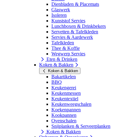
Dienbladen & Placemats
Glaswerk
Isoleren
Kunststof Servies
Lunchboxen & Drinkbekers
Servetten & Tafelkleden
Servies & Aardewerk
Tafelkleden
Thee & Koffie
Wegwerp Servies
Eten & Drinken
Koken & Bakken
Koken & Bakken
Bakartikelen
BBQ
Keukengerei
Keukenmessen
Keukentextiel
Keukenweegschalen
Koekenpannen
Kookpannen
Ovenschalen
Snijplanken & Serveerplanken
Koken & Bakken