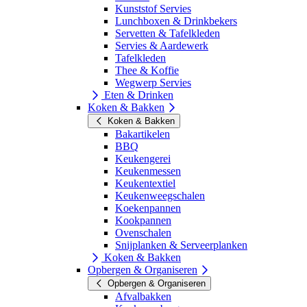
Kunststof Servies
Lunchboxen & Drinkbekers
Servetten & Tafelkleden
Servies & Aardewerk
Tafelkleden
Thee & Koffie
Wegwerp Servies
Eten & Drinken
Koken & Bakken
Koken & Bakken
Bakartikelen
BBQ
Keukengerei
Keukenmessen
Keukentextiel
Keukenweegschalen
Koekenpannen
Kookpannen
Ovenschalen
Snijplanken & Serveerplanken
Koken & Bakken
Opbergen & Organiseren
Opbergen & Organiseren
Afvalbakken