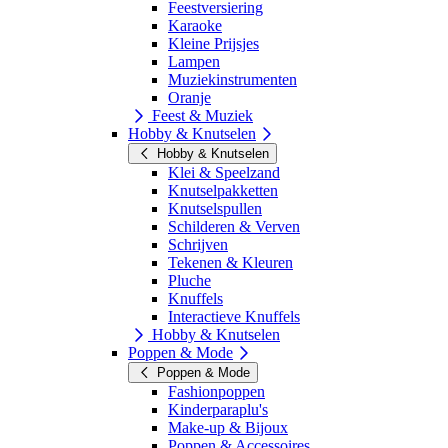
Feestversiering
Karaoke
Kleine Prijsjes
Lampen
Muziekinstrumenten
Oranje
Feest & Muziek
Hobby & Knutselen
Hobby & Knutselen
Klei & Speelzand
Knutselpakketten
Knutselspullen
Schilderen & Verven
Schrijven
Tekenen & Kleuren
Pluche
Knuffels
Interactieve Knuffels
Hobby & Knutselen
Poppen & Mode
Poppen & Mode
Fashionpoppen
Kinderparaplu's
Make-up & Bijoux
Poppen & Accessoires