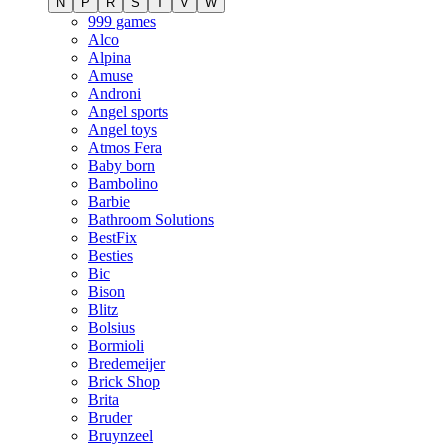
N
P
R
S
T
V
W
999 games
Alco
Alpina
Amuse
Androni
Angel sports
Angel toys
Atmos Fera
Baby born
Bambolino
Barbie
Bathroom Solutions
BestFix
Besties
Bic
Bison
Blitz
Bolsius
Bormioli
Bredemeijer
Brick Shop
Brita
Bruder
Bruynzeel