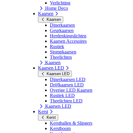
Verlichting
Home Deco
Kaarsen
Kaarsen
Dinerkaarsen
Geurkaarsen
Herdenkingslichten
Kaarsen Accesoires
Rustiek
Stompkaarsen
Theelichten
Kaarsen
Kaarsen LED
Kaarsen LED
Dinerkaarsen LED
Drijfkaarsen LED
Overige LED Kaarsen
Rustiek LED
Theelichten LED
Kaarsen LED
Kerst
Kerst
Kerstballen & Slingers
Kerstboom