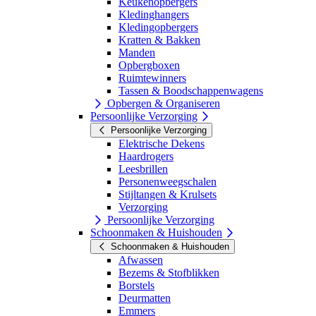
Keukenopbergers
Kledinghangers
Kledingopbergers
Kratten & Bakken
Manden
Opbergboxen
Ruimtewinners
Tassen & Boodschappenwagens
Opbergen & Organiseren
Persoonlijke Verzorging
Persoonlijke Verzorging
Elektrische Dekens
Haardrogers
Leesbrillen
Personenweegschalen
Stijltangen & Krulsets
Verzorging
Persoonlijke Verzorging
Schoonmaken & Huishouden
Schoonmaken & Huishouden
Afwassen
Bezems & Stofblikken
Borstels
Deurmatten
Emmers