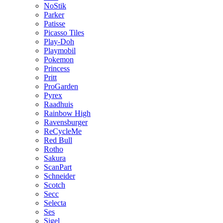
NoStik
Parker
Patisse
Picasso Tiles
Play-Doh
Playmobil
Pokemon
Princess
Pritt
ProGarden
Pyrex
Raadhuis
Rainbow High
Ravensburger
ReCycleMe
Red Bull
Rotho
Sakura
ScanPart
Schneider
Scotch
Secc
Selecta
Ses
Sigel