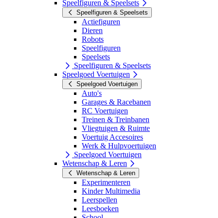
Speelfiguren & Speelsets
Speelfiguren & Speelsets
Actiefiguren
Dieren
Robots
Speelfiguren
Speelsets
Speelfiguren & Speelsets
Speelgoed Voertuigen
Speelgoed Voertuigen
Auto's
Garages & Racebanen
RC Voertuigen
Treinen & Treinbanen
Vliegtuigen & Ruimte
Voertuig Accesoires
Werk & Hulpvoertuigen
Speelgoed Voertuigen
Wetenschap & Leren
Wetenschap & Leren
Experimenteren
Kinder Multimedia
Leerspellen
Leesboeken
School