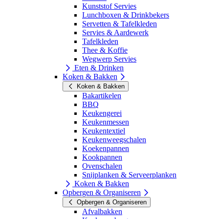
Kunststof Servies
Lunchboxen & Drinkbekers
Servetten & Tafelkleden
Servies & Aardewerk
Tafelkleden
Thee & Koffie
Wegwerp Servies
Eten & Drinken
Koken & Bakken
Koken & Bakken
Bakartikelen
BBQ
Keukengerei
Keukenmessen
Keukentextiel
Keukenweegschalen
Koekenpannen
Kookpannen
Ovenschalen
Snijplanken & Serveerplanken
Koken & Bakken
Opbergen & Organiseren
Opbergen & Organiseren
Afvalbakken