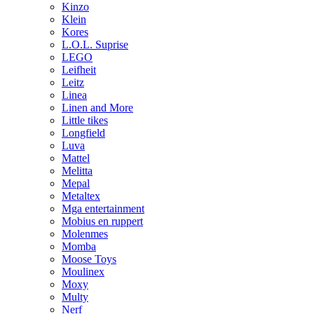
Kinzo
Klein
Kores
L.O.L. Suprise
LEGO
Leifheit
Leitz
Linea
Linen and More
Little tikes
Longfield
Luva
Mattel
Melitta
Mepal
Metaltex
Mga entertainment
Mobius en ruppert
Molenmes
Momba
Moose Toys
Moulinex
Moxy
Multy
Nerf