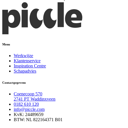
Menu
Werkwijze
Klantenservice
Inspiration Centre
Schapadvies
Contactgegevens
Coenecoop 570
2741 PT Waddinxveen
0182 610 120
info@piccle.com
KvK: 24489659
BTW: NL 822164371 B01