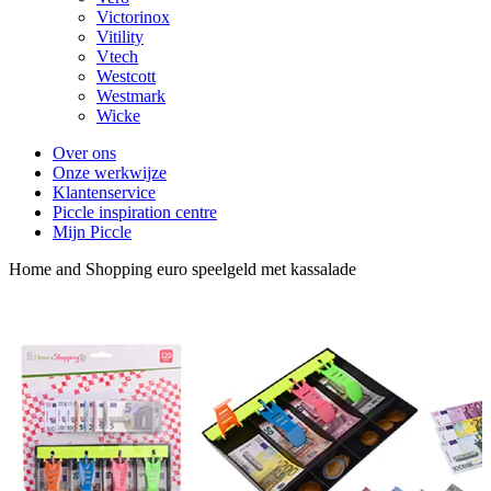
Victorinox
Vitility
Vtech
Westcott
Westmark
Wicke
Over ons
Onze werkwijze
Klantenservice
Piccle inspiration centre
Mijn Piccle
Home and Shopping euro speelgeld met kassalade