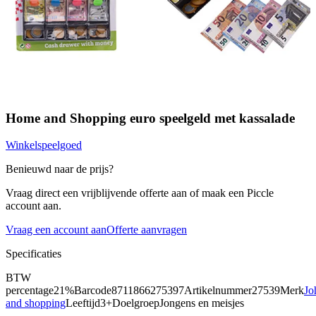
Home and Shopping euro speelgeld met kassalade
Winkelspeelgoed
Benieuwd naar de prijs?
Vraag direct een vrijblijvende offerte aan of maak een Piccle
account aan.
Vraag een account aan
Offerte aanvragen
Specificaties
BTW
percentage
21%
Barcode
8711866275397
Artikelnummer
27539
Merk
Jo
and shopping
Leeftijd
3+
Doelgroep
Jongens en meisjes