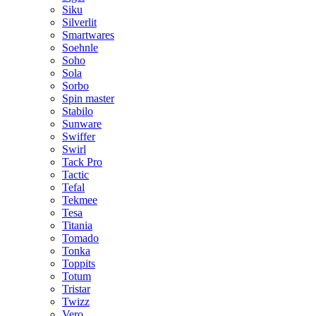
Siku
Silverlit
Smartwares
Soehnle
Soho
Sola
Sorbo
Spin master
Stabilo
Sunware
Swiffer
Swirl
Tack Pro
Tactic
Tefal
Tekmee
Tesa
Titania
Tomado
Tonka
Toppits
Totum
Tristar
Twizz
Vero