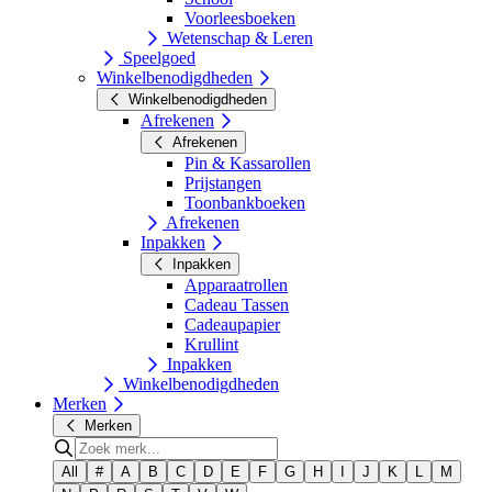
Voorleesboeken
Wetenschap & Leren
Speelgoed
Winkelbenodigdheden
Winkelbenodigdheden
Afrekenen
Afrekenen
Pin & Kassarollen
Prijstangen
Toonbankboeken
Afrekenen
Inpakken
Inpakken
Apparaatrollen
Cadeau Tassen
Cadeaupapier
Krullint
Inpakken
Winkelbenodigdheden
Merken
Merken
All
#
A
B
C
D
E
F
G
H
I
J
K
L
M