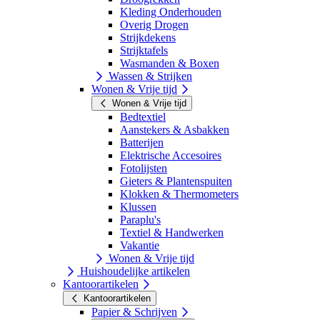
Kleding Onderhouden
Overig Drogen
Strijkdekens
Strijktafels
Wasmanden & Boxen
Wassen & Strijken
Wonen & Vrije tijd
Wonen & Vrije tijd
Bedtextiel
Aanstekers & Asbakken
Batterijen
Elektrische Accesoires
Fotolijsten
Gieters & Plantenspuiten
Klokken & Thermometers
Klussen
Paraplu's
Textiel & Handwerken
Vakantie
Wonen & Vrije tijd
Huishoudelijke artikelen
Kantoorartikelen
Kantoorartikelen
Papier & Schrijven