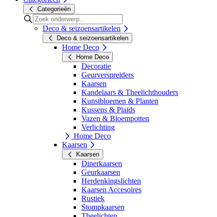
Categorieën
Deco & seizoensartikelen
Deco & seizoensartikelen
Home Deco
Home Deco
Decoratie
Geurverspreiders
Kaarsen
Kandelaars & Theelichthouders
Kunstbloemen & Planten
Kussens & Plaids
Vazen & Bloempotten
Verlichting
Home Deco
Kaarsen
Kaarsen
Dinerkaarsen
Geurkaarsen
Herdenkingslichten
Kaarsen Accesoires
Rustiek
Stompkaarsen
Theelichten