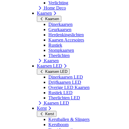
Verlichting
Home Deco
Kaarsen
Kaarsen
Dinerkaarsen
Geurkaarsen
Herdenkingslichten
Kaarsen Accesoires
Rustiek
Stompkaarsen
Theelichten
Kaarsen
Kaarsen LED
Kaarsen LED
Dinerkaarsen LED
Drijfkaarsen LED
Overige LED Kaarsen
Rustiek LED
Theelichten LED
Kaarsen LED
Kerst
Kerst
Kerstballen & Slingers
Kerstboom