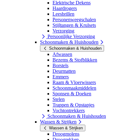
Elektrische Dekens
Haardrogers
Leesbrillen
Personenweegschalen
Stijltangen & Krulsets
Verzorging
Persoonlijke Verzorging
Schoonmaken & Huishouden
Schoonmaken & Huishouden
Afwassen
Bezems & Stofblikken
Borstels
Deurmatten
Emmers
Raam & Vloerwissers
Schoonmaakmiddelen
Sponsen & Doeken
Stelen
Trappen & Opstapjes
Vochtontrekkers
Schoonmaken & Huishouden
Wassen & Strijken
Wassen & Strijken
Droogmolens
Droogrekken