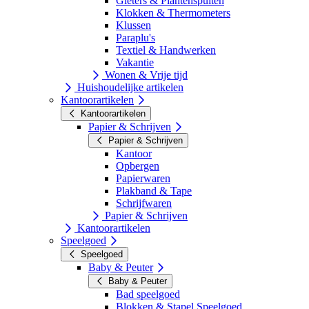
Gieters & Plantenspuiten
Klokken & Thermometers
Klussen
Paraplu's
Textiel & Handwerken
Vakantie
Wonen & Vrije tijd
Huishoudelijke artikelen
Kantoorartikelen
Kantoorartikelen
Papier & Schrijven
Papier & Schrijven
Kantoor
Opbergen
Papierwaren
Plakband & Tape
Schrijfwaren
Papier & Schrijven
Kantoorartikelen
Speelgoed
Speelgoed
Baby & Peuter
Baby & Peuter
Bad speelgoed
Blokken & Stapel Speelgoed