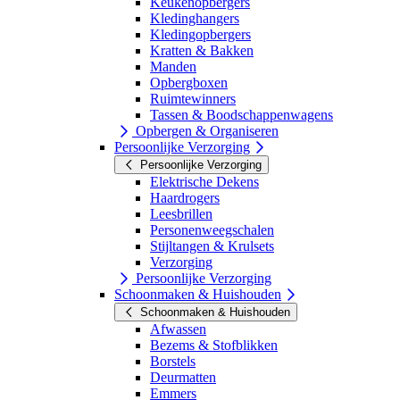
Keukenopbergers
Kledinghangers
Kledingopbergers
Kratten & Bakken
Manden
Opbergboxen
Ruimtewinners
Tassen & Boodschappenwagens
Opbergen & Organiseren
Persoonlijke Verzorging
Persoonlijke Verzorging
Elektrische Dekens
Haardrogers
Leesbrillen
Personenweegschalen
Stijltangen & Krulsets
Verzorging
Persoonlijke Verzorging
Schoonmaken & Huishouden
Schoonmaken & Huishouden
Afwassen
Bezems & Stofblikken
Borstels
Deurmatten
Emmers