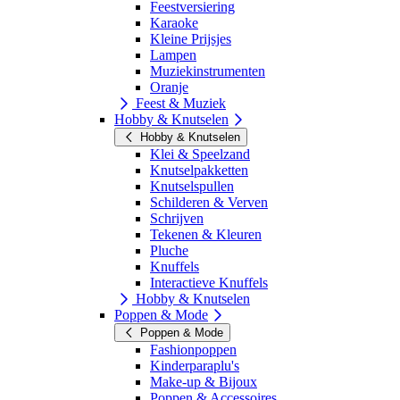
Feestversiering
Karaoke
Kleine Prijsjes
Lampen
Muziekinstrumenten
Oranje
Feest & Muziek
Hobby & Knutselen
Hobby & Knutselen
Klei & Speelzand
Knutselpakketten
Knutselspullen
Schilderen & Verven
Schrijven
Tekenen & Kleuren
Pluche
Knuffels
Interactieve Knuffels
Hobby & Knutselen
Poppen & Mode
Poppen & Mode
Fashionpoppen
Kinderparaplu's
Make-up & Bijoux
Poppen & Accessoires