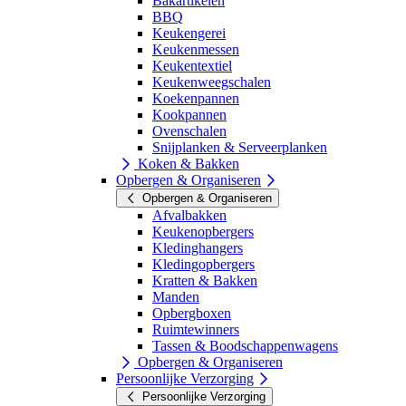
Bakartikelen
BBQ
Keukengerei
Keukenmessen
Keukentextiel
Keukenweegschalen
Koekenpannen
Kookpannen
Ovenschalen
Snijplanken & Serveerplanken
Koken & Bakken
Opbergen & Organiseren
Opbergen & Organiseren
Afvalbakken
Keukenopbergers
Kledinghangers
Kledingopbergers
Kratten & Bakken
Manden
Opbergboxen
Ruimtewinners
Tassen & Boodschappenwagens
Opbergen & Organiseren
Persoonlijke Verzorging
Persoonlijke Verzorging