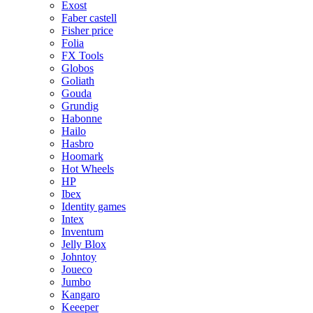
Exost
Faber castell
Fisher price
Folia
FX Tools
Globos
Goliath
Gouda
Grundig
Habonne
Hailo
Hasbro
Hoomark
Hot Wheels
HP
Ibex
Identity games
Intex
Inventum
Jelly Blox
Johntoy
Joueco
Jumbo
Kangaro
Keeeper