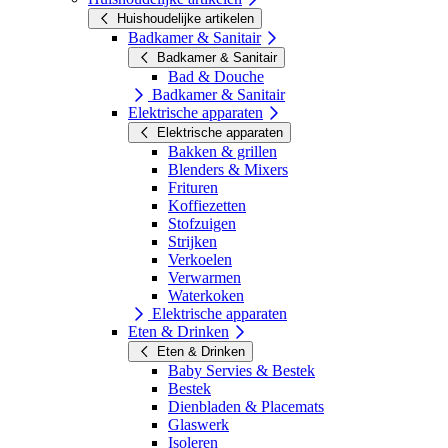
Huishoudelijke artikelen
Badkamer & Sanitair
Badkamer & Sanitair
Bad & Douche
Badkamer & Sanitair
Elektrische apparaten
Elektrische apparaten
Bakken & grillen
Blenders & Mixers
Frituren
Koffiezetten
Stofzuigen
Strijken
Verkoelen
Verwarmen
Waterkoken
Elektrische apparaten
Eten & Drinken
Eten & Drinken
Baby Servies & Bestek
Bestek
Dienbladen & Placemats
Glaswerk
Isoleren