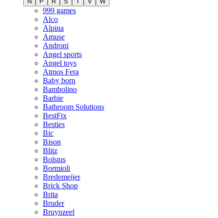
N
P
R
S
T
V
W
999 games
Alco
Alpina
Amuse
Androni
Angel sports
Angel toys
Atmos Fera
Baby born
Bambolino
Barbie
Bathroom Solutions
BestFix
Besties
Bic
Bison
Blitz
Bolsius
Bormioli
Bredemeijer
Brick Shop
Brita
Bruder
Bruynzeel