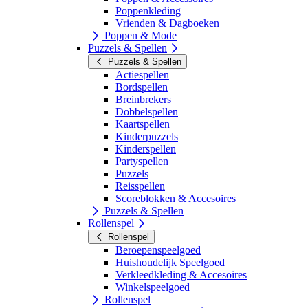
Poppenkleding
Vrienden & Dagboeken
Poppen & Mode
Puzzels & Spellen
Puzzels & Spellen
Actiespellen
Bordspellen
Breinbrekers
Dobbelspellen
Kaartspellen
Kinderpuzzels
Kinderspellen
Partyspellen
Puzzels
Reisspellen
Scoreblokken & Accesoires
Puzzels & Spellen
Rollenspel
Rollenspel
Beroepenspeelgoed
Huishoudelijk Speelgoed
Verkleedkleding & Accesoires
Winkelspeelgoed
Rollenspel