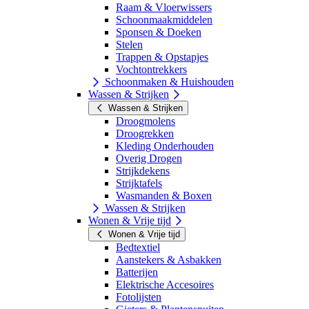
Raam & Vloerwissers
Schoonmaakmiddelen
Sponsen & Doeken
Stelen
Trappen & Opstapjes
Vochtontrekkers
Schoonmaken & Huishouden
Wassen & Strijken
Wassen & Strijken
Droogmolens
Droogrekken
Kleding Onderhouden
Overig Drogen
Strijkdekens
Strijktafels
Wasmanden & Boxen
Wassen & Strijken
Wonen & Vrije tijd
Wonen & Vrije tijd
Bedtextiel
Aanstekers & Asbakken
Batterijen
Elektrische Accesoires
Fotolijsten