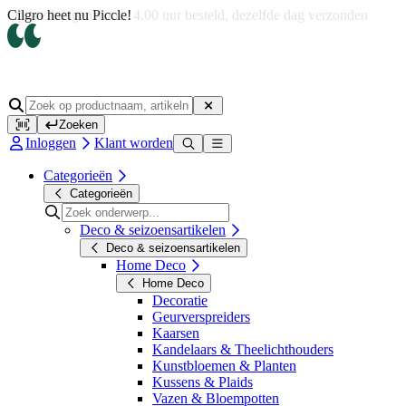
Op werkdagen voor 14.00 uur besteld, dezelfde dag verzonden
Zoeken
Inloggen
Klant worden
Categorieën
Categorieën
Deco & seizoensartikelen
Deco & seizoensartikelen
Home Deco
Home Deco
Decoratie
Geurverspreiders
Kaarsen
Kandelaars & Theelichthouders
Kunstbloemen & Planten
Kussens & Plaids
Vazen & Bloempotten