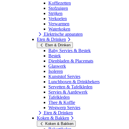
Koffiezetten
Stofzuigen
Strijken
Verkoelen
Verwarmen
Waterkoken
Elektrische apparaten
Eten & Drinken
Eten & Drinken
Baby Servies & Bestek
Bestek
Dienbladen & Placemats
Glaswerk
Isoleren
Kunststof Servies
Lunchboxen & Drinkbekers
Servetten & Tafelkleden
Servies & Aardewerk
Tafelkleden
Thee & Koffie
Wegwerp Servies
Eten & Drinken
Koken & Bakken
Koken & Bakken