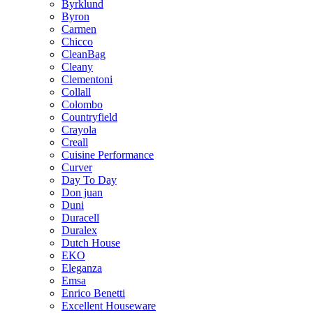
Byrklund
Byron
Carmen
Chicco
CleanBag
Cleany
Clementoni
Collall
Colombo
Countryfield
Crayola
Creall
Cuisine Performance
Curver
Day To Day
Don juan
Duni
Duracell
Duralex
Dutch House
EKO
Eleganza
Emsa
Enrico Benetti
Excellent Houseware