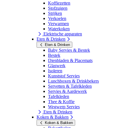
Koffiezetten
Stofzuigen
Strijken
Verkoelen
Verwarmen
Waterkoken
Elektrische apparaten
Eten & Drinken
Eten & Drinken
Baby Servies & Bestek
Bestek
Dienbladen & Placemats
Glaswerk
Isoleren
Kunststof Servies
Lunchboxen & Drinkbekers
Servetten & Tafelkleden
Servies & Aardewerk
Tafelkleden
Thee & Koffie
Wegwerp Servies
Eten & Drinken
Koken & Bakken
Koken & Bakken