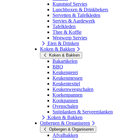
Kunststof Servies
Lunchboxen & Drinkbekers
Servetten & Tafelkleden
Servies & Aardewerk
Tafelkleden
Thee & Koffie
Wegwerp Servies
Eten & Drinken
Koken & Bakken
Koken & Bakken
Bakartikelen
BBQ
Keukengerei
Keukenmessen
Keukentextiel
Keukenweegschalen
Koekenpannen
Kookpannen
Ovenschalen
Snijplanken & Serveerplanken
Koken & Bakken
Opbergen & Organiseren
Opbergen & Organiseren
Afvalbakken