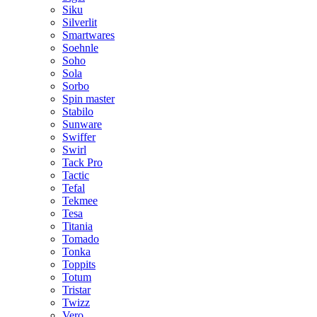
Siku
Silverlit
Smartwares
Soehnle
Soho
Sola
Sorbo
Spin master
Stabilo
Sunware
Swiffer
Swirl
Tack Pro
Tactic
Tefal
Tekmee
Tesa
Titania
Tomado
Tonka
Toppits
Totum
Tristar
Twizz
Vero