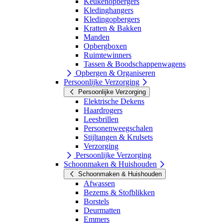
Keukenopbergers
Kledinghangers
Kledingopbergers
Kratten & Bakken
Manden
Opbergboxen
Ruimtewinners
Tassen & Boodschappenwagens
Opbergen & Organiseren
Persoonlijke Verzorging
Persoonlijke Verzorging
Elektrische Dekens
Haardrogers
Leesbrillen
Personenweegschalen
Stijltangen & Krulsets
Verzorging
Persoonlijke Verzorging
Schoonmaken & Huishouden
Schoonmaken & Huishouden
Afwassen
Bezems & Stofblikken
Borstels
Deurmatten
Emmers