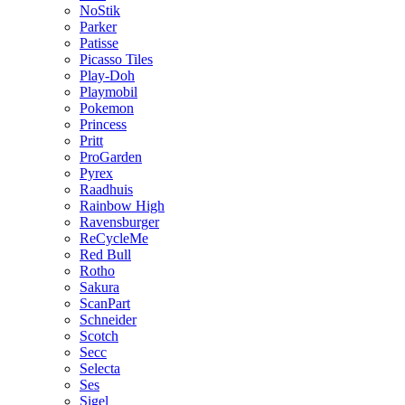
NoStik
Parker
Patisse
Picasso Tiles
Play-Doh
Playmobil
Pokemon
Princess
Pritt
ProGarden
Pyrex
Raadhuis
Rainbow High
Ravensburger
ReCycleMe
Red Bull
Rotho
Sakura
ScanPart
Schneider
Scotch
Secc
Selecta
Ses
Sigel