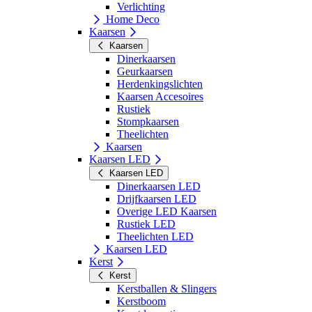
Verlichting
Home Deco
Kaarsen
Kaarsen
Dinerkaarsen
Geurkaarsen
Herdenkingslichten
Kaarsen Accesoires
Rustiek
Stompkaarsen
Theelichten
Kaarsen
Kaarsen LED
Kaarsen LED
Dinerkaarsen LED
Drijfkaarsen LED
Overige LED Kaarsen
Rustiek LED
Theelichten LED
Kaarsen LED
Kerst
Kerst
Kerstballen & Slingers
Kerstboom