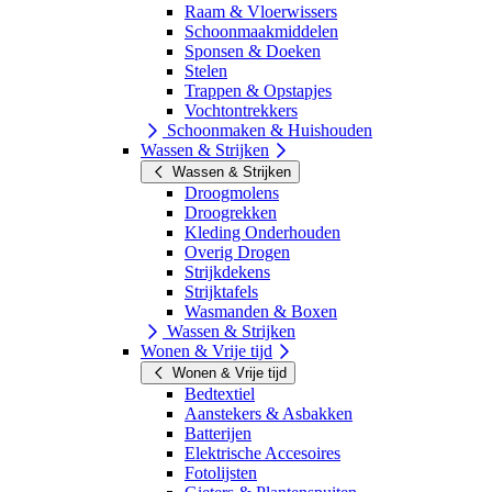
Raam & Vloerwissers
Schoonmaakmiddelen
Sponsen & Doeken
Stelen
Trappen & Opstapjes
Vochtontrekkers
Schoonmaken & Huishouden
Wassen & Strijken
Wassen & Strijken
Droogmolens
Droogrekken
Kleding Onderhouden
Overig Drogen
Strijkdekens
Strijktafels
Wasmanden & Boxen
Wassen & Strijken
Wonen & Vrije tijd
Wonen & Vrije tijd
Bedtextiel
Aanstekers & Asbakken
Batterijen
Elektrische Accesoires
Fotolijsten