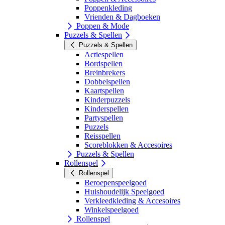
Poppenkleding
Vrienden & Dagboeken
Poppen & Mode
Puzzels & Spellen
Puzzels & Spellen
Actiespellen
Bordspellen
Breinbrekers
Dobbelspellen
Kaartspellen
Kinderpuzzels
Kinderspellen
Partyspellen
Puzzels
Reisspellen
Scoreblokken & Accesoires
Puzzels & Spellen
Rollenspel
Rollenspel
Beroepenspeelgoed
Huishoudelijk Speelgoed
Verkleedkleding & Accesoires
Winkelspeelgoed
Rollenspel