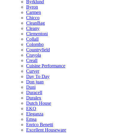
Byrklund
Byron
Carmen
Chicco
CleanBag
Cleany
Clementoni
Collall
Colombo
Countryfield
Crayola
Creall
Cuisine Performance
Curver
Day To Day
Don juan
Duni
Duracell
Duralex
Dutch House
EKO
Eleganza
Emsa
Enrico Benetti
Excellent Houseware