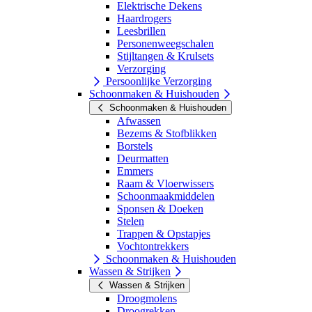
Elektrische Dekens
Haardrogers
Leesbrillen
Personenweegschalen
Stijltangen & Krulsets
Verzorging
Persoonlijke Verzorging
Schoonmaken & Huishouden
Schoonmaken & Huishouden
Afwassen
Bezems & Stofblikken
Borstels
Deurmatten
Emmers
Raam & Vloerwissers
Schoonmaakmiddelen
Sponsen & Doeken
Stelen
Trappen & Opstapjes
Vochtontrekkers
Schoonmaken & Huishouden
Wassen & Strijken
Wassen & Strijken
Droogmolens
Droogrekken