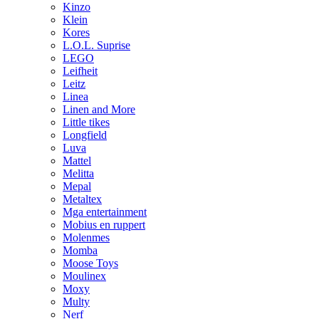
Kinzo
Klein
Kores
L.O.L. Suprise
LEGO
Leifheit
Leitz
Linea
Linen and More
Little tikes
Longfield
Luva
Mattel
Melitta
Mepal
Metaltex
Mga entertainment
Mobius en ruppert
Molenmes
Momba
Moose Toys
Moulinex
Moxy
Multy
Nerf