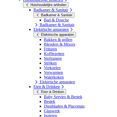
Huishoudelijke artikelen
Badkamer & Sanitair
Badkamer & Sanitair
Bad & Douche
Badkamer & Sanitair
Elektrische apparaten
Elektrische apparaten
Bakken & grillen
Blenders & Mixers
Frituren
Koffiezetten
Stofzuigen
Strijken
Verkoelen
Verwarmen
Waterkoken
Elektrische apparaten
Eten & Drinken
Eten & Drinken
Baby Servies & Bestek
Bestek
Dienbladen & Placemats
Glaswerk
Isoleren