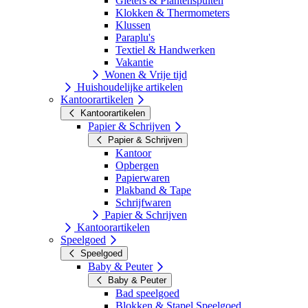
Gieters & Plantenspuiten
Klokken & Thermometers
Klussen
Paraplu's
Textiel & Handwerken
Vakantie
Wonen & Vrije tijd
Huishoudelijke artikelen
Kantoorartikelen
Kantoorartikelen
Papier & Schrijven
Papier & Schrijven
Kantoor
Opbergen
Papierwaren
Plakband & Tape
Schrijfwaren
Papier & Schrijven
Kantoorartikelen
Speelgoed
Speelgoed
Baby & Peuter
Baby & Peuter
Bad speelgoed
Blokken & Stapel Speelgoed