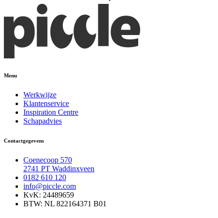
Menu
Werkwijze
Klantenservice
Inspiration Centre
Schapadvies
Contactgegevens
Coenecoop 570
2741 PT Waddinxveen
0182 610 120
info@piccle.com
KvK: 24489659
BTW: NL 822164371 B01