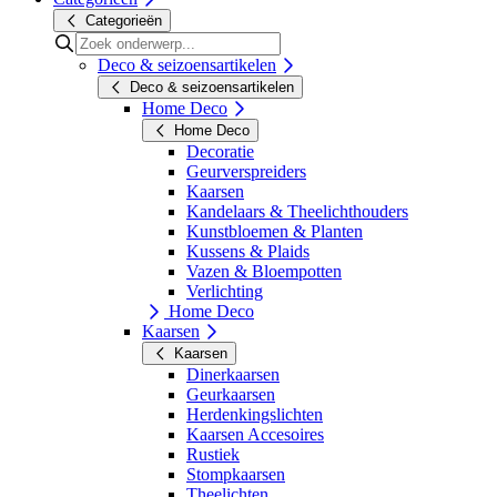
Categorieën
Deco & seizoensartikelen
Deco & seizoensartikelen
Home Deco
Home Deco
Decoratie
Geurverspreiders
Kaarsen
Kandelaars & Theelichthouders
Kunstbloemen & Planten
Kussens & Plaids
Vazen & Bloempotten
Verlichting
Home Deco
Kaarsen
Kaarsen
Dinerkaarsen
Geurkaarsen
Herdenkingslichten
Kaarsen Accesoires
Rustiek
Stompkaarsen
Theelichten