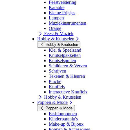
Feestversiering
Karaoke
Kleine Prijsjes
Lampen
Muziekinstrumenten
Oranje
Feest & Muziek
Hobby & Knutselen
Hobby & Knutselen
Klei & Speelzand
Knutselpakketten
Knutselspullen
Schilderen & Verven
Schrijven
Tekenen & Kleuren
Pluche
Knuffels
Interactieve Knuffels
Hobby & Knutselen
Poppen & Mode
Poppen & Mode
Fashionpoppen
Kinderparaplu's
Make-up & Bijoux
Poppen & Accessoires