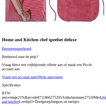
Home and Kitchen chef speelset deluxe
Beroepenspeelgoed
Benieuwd naar de prijs?
Vraag direct een vrijblijvende offerte aan of maak een Piccle
account aan.
Vraag een account aan
Offerte aanvragen
Specificaties
BTW
percentage
21%
Barcode
8711866275205
Artikelnummer
27520
Merk
Jo
and kitchen
Leeftijd
3+
Doelgroep
Jongens en meisjes