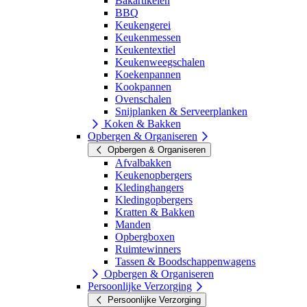
Bakartikelen
BBQ
Keukengerei
Keukenmessen
Keukentextiel
Keukenweegschalen
Koekenpannen
Kookpannen
Ovenschalen
Snijplanken & Serveerplanken
Koken & Bakken
Opbergen & Organiseren
Opbergen & Organiseren
Afvalbakken
Keukenopbergers
Kledinghangers
Kledingopbergers
Kratten & Bakken
Manden
Opbergboxen
Ruimtewinners
Tassen & Boodschappenwagens
Opbergen & Organiseren
Persoonlijke Verzorging
Persoonlijke Verzorging