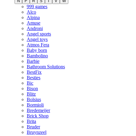
N
P
R
S
T
V
W
999 games
Alco
Alpina
Amuse
Androni
Angel sports
Angel toys
Atmos Fera
Baby born
Bambolino
Barbie
Bathroom Solutions
BestFix
Besties
Bic
Bison
Blitz
Bolsius
Bormioli
Bredemeijer
Brick Shop
Brita
Bruder
Bruynzeel