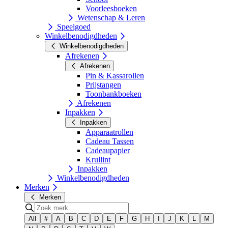
Voorleesboeken
Wetenschap & Leren
Speelgoed
Winkelbenodigdheden
Winkelbenodigdheden
Afrekenen
Afrekenen
Pin & Kassarollen
Prijstangen
Toonbankboeken
Afrekenen
Inpakken
Inpakken
Apparaatrollen
Cadeau Tassen
Cadeaupapier
Krullint
Inpakken
Winkelbenodigdheden
Merken
Merken
All
#
A
B
C
D
E
F
G
H
I
J
K
L
M