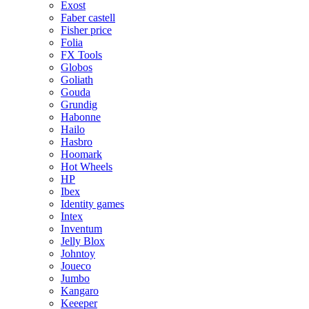
Exost
Faber castell
Fisher price
Folia
FX Tools
Globos
Goliath
Gouda
Grundig
Habonne
Hailo
Hasbro
Hoomark
Hot Wheels
HP
Ibex
Identity games
Intex
Inventum
Jelly Blox
Johntoy
Joueco
Jumbo
Kangaro
Keeeper