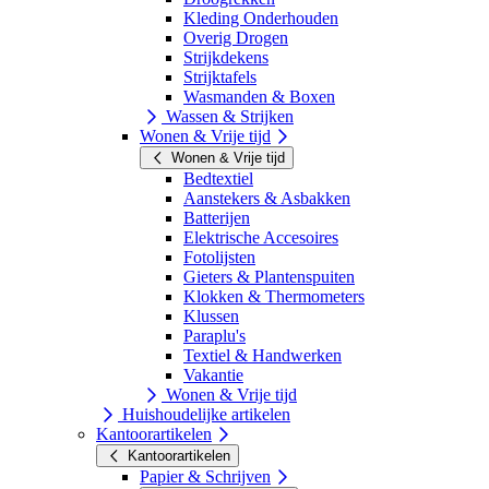
Kleding Onderhouden
Overig Drogen
Strijkdekens
Strijktafels
Wasmanden & Boxen
Wassen & Strijken
Wonen & Vrije tijd
Wonen & Vrije tijd
Bedtextiel
Aanstekers & Asbakken
Batterijen
Elektrische Accesoires
Fotolijsten
Gieters & Plantenspuiten
Klokken & Thermometers
Klussen
Paraplu's
Textiel & Handwerken
Vakantie
Wonen & Vrije tijd
Huishoudelijke artikelen
Kantoorartikelen
Kantoorartikelen
Papier & Schrijven