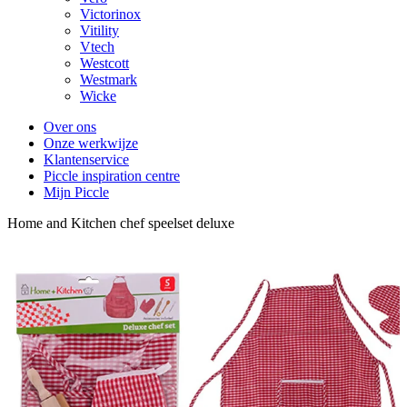
Victorinox
Vitility
Vtech
Westcott
Westmark
Wicke
Over ons
Onze werkwijze
Klantenservice
Piccle inspiration centre
Mijn Piccle
Home and Kitchen chef speelset deluxe