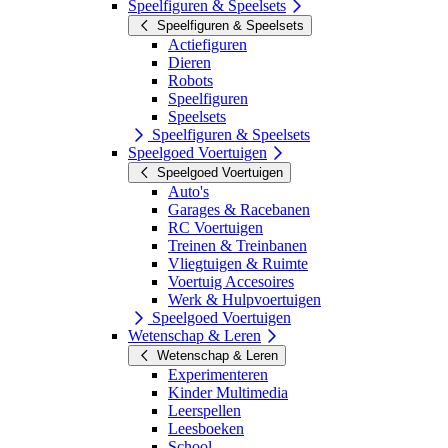
Speelfiguren & Speelsets
Speelfiguren & Speelsets
Actiefiguren
Dieren
Robots
Speelfiguren
Speelsets
Speelfiguren & Speelsets
Speelgoed Voertuigen
Speelgoed Voertuigen
Auto's
Garages & Racebanen
RC Voertuigen
Treinen & Treinbanen
Vliegtuigen & Ruimte
Voertuig Accesoires
Werk & Hulpvoertuigen
Speelgoed Voertuigen
Wetenschap & Leren
Wetenschap & Leren
Experimenteren
Kinder Multimedia
Leerspellen
Leesboeken
School