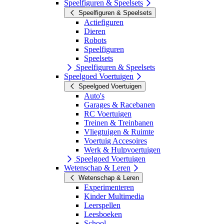
Speelfiguren & Speelsets
Speelfiguren & Speelsets
Actiefiguren
Dieren
Robots
Speelfiguren
Speelsets
Speelfiguren & Speelsets
Speelgoed Voertuigen
Speelgoed Voertuigen
Auto's
Garages & Racebanen
RC Voertuigen
Treinen & Treinbanen
Vliegtuigen & Ruimte
Voertuig Accesoires
Werk & Hulpvoertuigen
Speelgoed Voertuigen
Wetenschap & Leren
Wetenschap & Leren
Experimenteren
Kinder Multimedia
Leerspellen
Leesboeken
School