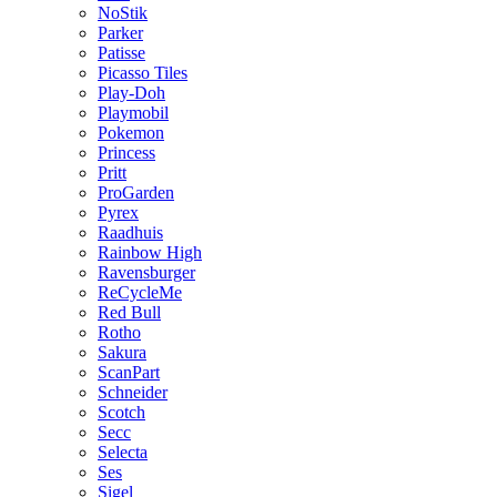
NoStik
Parker
Patisse
Picasso Tiles
Play-Doh
Playmobil
Pokemon
Princess
Pritt
ProGarden
Pyrex
Raadhuis
Rainbow High
Ravensburger
ReCycleMe
Red Bull
Rotho
Sakura
ScanPart
Schneider
Scotch
Secc
Selecta
Ses
Sigel