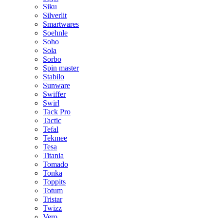
Siku
Silverlit
Smartwares
Soehnle
Soho
Sola
Sorbo
Spin master
Stabilo
Sunware
Swiffer
Swirl
Tack Pro
Tactic
Tefal
Tekmee
Tesa
Titania
Tomado
Tonka
Toppits
Totum
Tristar
Twizz
Vero