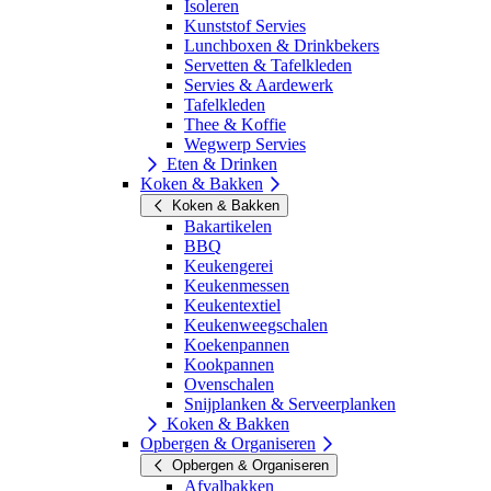
Isoleren
Kunststof Servies
Lunchboxen & Drinkbekers
Servetten & Tafelkleden
Servies & Aardewerk
Tafelkleden
Thee & Koffie
Wegwerp Servies
Eten & Drinken
Koken & Bakken
Koken & Bakken
Bakartikelen
BBQ
Keukengerei
Keukenmessen
Keukentextiel
Keukenweegschalen
Koekenpannen
Kookpannen
Ovenschalen
Snijplanken & Serveerplanken
Koken & Bakken
Opbergen & Organiseren
Opbergen & Organiseren
Afvalbakken