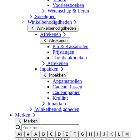
Voorleesboeken
Wetenschap & Leren
Speelgoed
Winkelbenodigdheden
Winkelbenodigdheden
Afrekenen
Afrekenen
Pin & Kassarollen
Prijstangen
Toonbankboeken
Afrekenen
Inpakken
Inpakken
Apparaatrollen
Cadeau Tassen
Cadeaupapier
Krullint
Inpakken
Winkelbenodigdheden
Merken
Merken
All
#
A
B
C
D
E
F
G
H
I
J
K
L
M