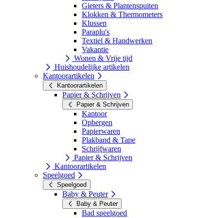
Gieters & Plantenspuiten
Klokken & Thermometers
Klussen
Paraplu's
Textiel & Handwerken
Vakantie
Wonen & Vrije tijd
Huishoudelijke artikelen
Kantoorartikelen
Kantoorartikelen
Papier & Schrijven
Papier & Schrijven
Kantoor
Opbergen
Papierwaren
Plakband & Tape
Schrijfwaren
Papier & Schrijven
Kantoorartikelen
Speelgoed
Speelgoed
Baby & Peuter
Baby & Peuter
Bad speelgoed