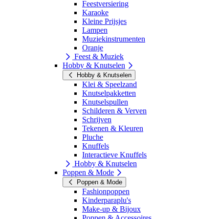
Feestversiering
Karaoke
Kleine Prijsjes
Lampen
Muziekinstrumenten
Oranje
Feest & Muziek
Hobby & Knutselen
Hobby & Knutselen
Klei & Speelzand
Knutselpakketten
Knutselspullen
Schilderen & Verven
Schrijven
Tekenen & Kleuren
Pluche
Knuffels
Interactieve Knuffels
Hobby & Knutselen
Poppen & Mode
Poppen & Mode
Fashionpoppen
Kinderparaplu's
Make-up & Bijoux
Poppen & Accessoires