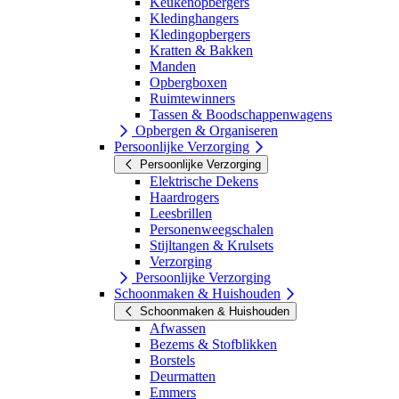
Keukenopbergers
Kledinghangers
Kledingopbergers
Kratten & Bakken
Manden
Opbergboxen
Ruimtewinners
Tassen & Boodschappenwagens
Opbergen & Organiseren
Persoonlijke Verzorging
Persoonlijke Verzorging
Elektrische Dekens
Haardrogers
Leesbrillen
Personenweegschalen
Stijltangen & Krulsets
Verzorging
Persoonlijke Verzorging
Schoonmaken & Huishouden
Schoonmaken & Huishouden
Afwassen
Bezems & Stofblikken
Borstels
Deurmatten
Emmers