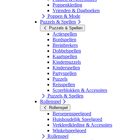
Poppenkleding
Vrienden & Dagboeken
Poppen & Mode
Puzzels & Spellen
Puzzels & Spellen
Actiespellen
Bordspellen
Breinbrekers
Dobbelspellen
Kaartspellen
Kinderpuzzels
Kinderspellen
Partyspellen
Puzzels
Reisspellen
Scoreblokken & Accesoires
Puzzels & Spellen
Rollenspel
Rollenspel
Beroepenspeelgoed
Huishoudelijk Speelgoed
Verkleedkleding & Accesoires
Winkelspeelgoed
Rollenspel