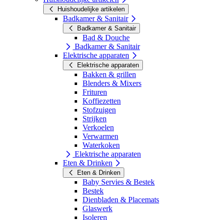
Huishoudelijke artikelen
Badkamer & Sanitair
Badkamer & Sanitair
Bad & Douche
Badkamer & Sanitair
Elektrische apparaten
Elektrische apparaten
Bakken & grillen
Blenders & Mixers
Frituren
Koffiezetten
Stofzuigen
Strijken
Verkoelen
Verwarmen
Waterkoken
Elektrische apparaten
Eten & Drinken
Eten & Drinken
Baby Servies & Bestek
Bestek
Dienbladen & Placemats
Glaswerk
Isoleren