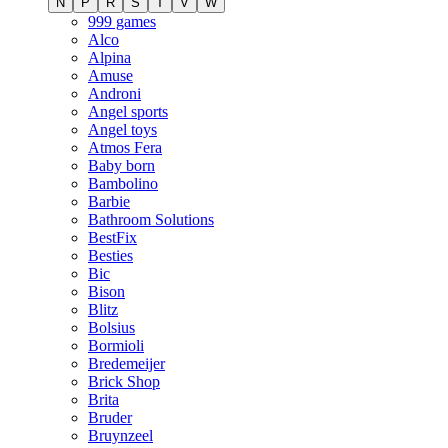
N
P
R
S
T
V
W
999 games
Alco
Alpina
Amuse
Androni
Angel sports
Angel toys
Atmos Fera
Baby born
Bambolino
Barbie
Bathroom Solutions
BestFix
Besties
Bic
Bison
Blitz
Bolsius
Bormioli
Bredemeijer
Brick Shop
Brita
Bruder
Bruynzeel