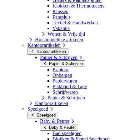
Gieters & Plantenspuiten
Klokken & Thermometers
Klussen
Paraplu's
Textiel & Handwerken
Vakantie
Wonen & Vrije tijd
Huishoudelijke artikelen
Kantoorartikelen
Kantoorartikelen
Papier & Schrijven
Papier & Schrijven
Kantoor
Opbergen
Papierwaren
Plakband & Tape
Schrijfwaren
Papier & Schrijven
Kantoorartikelen
Speelgoed
Speelgoed
Baby & Peuter
Baby & Peuter
Bad speelgoed
Blokken & Stapel Speelgoed