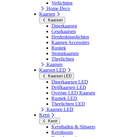
Verlichting
Home Deco
Kaarsen
Kaarsen
Dinerkaarsen
Geurkaarsen
Herdenkingslichten
Kaarsen Accesoires
Rustiek
Stompkaarsen
Theelichten
Kaarsen
Kaarsen LED
Kaarsen LED
Dinerkaarsen LED
Drijfkaarsen LED
Overige LED Kaarsen
Rustiek LED
Theelichten LED
Kaarsen LED
Kerst
Kerst
Kerstballen & Slingers
Kerstboom