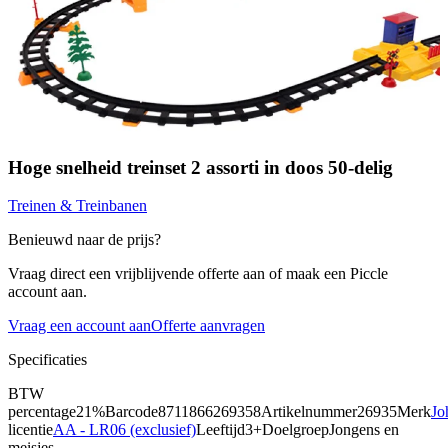
Hoge snelheid treinset 2 assorti in doos 50-delig
Treinen & Treinbanen
Benieuwd naar de prijs?
Vraag direct een vrijblijvende offerte aan of maak een Piccle
account aan.
Vraag een account aan
Offerte aanvragen
Specificaties
BTW
percentage
21%
Barcode
8711866269358
Artikelnummer
26935
Merk
Jo
licentie
AA - LR06 (exclusief)
Leeftijd
3+
Doelgroep
Jongens en
meisjes