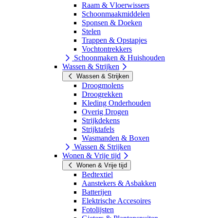
Raam & Vloerwissers
Schoonmaakmiddelen
Sponsen & Doeken
Stelen
Trappen & Opstapjes
Vochtontrekkers
Schoonmaken & Huishouden
Wassen & Strijken
Wassen & Strijken
Droogmolens
Droogrekken
Kleding Onderhouden
Overig Drogen
Strijkdekens
Strijktafels
Wasmanden & Boxen
Wassen & Strijken
Wonen & Vrije tijd
Wonen & Vrije tijd
Bedtextiel
Aanstekers & Asbakken
Batterijen
Elektrische Accesoires
Fotolijsten