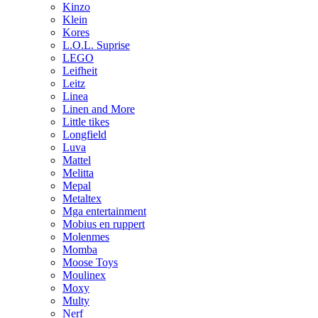
Kinzo
Klein
Kores
L.O.L. Suprise
LEGO
Leifheit
Leitz
Linea
Linen and More
Little tikes
Longfield
Luva
Mattel
Melitta
Mepal
Metaltex
Mga entertainment
Mobius en ruppert
Molenmes
Momba
Moose Toys
Moulinex
Moxy
Multy
Nerf