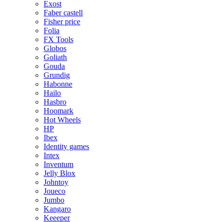
Exost
Faber castell
Fisher price
Folia
FX Tools
Globos
Goliath
Gouda
Grundig
Habonne
Hailo
Hasbro
Hoomark
Hot Wheels
HP
Ibex
Identity games
Intex
Inventum
Jelly Blox
Johntoy
Joueco
Jumbo
Kangaro
Keeeper