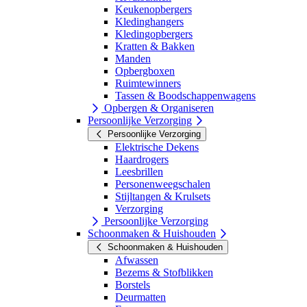
Keukenopbergers
Kledinghangers
Kledingopbergers
Kratten & Bakken
Manden
Opbergboxen
Ruimtewinners
Tassen & Boodschappenwagens
Opbergen & Organiseren
Persoonlijke Verzorging
Persoonlijke Verzorging
Elektrische Dekens
Haardrogers
Leesbrillen
Personenweegschalen
Stijltangen & Krulsets
Verzorging
Persoonlijke Verzorging
Schoonmaken & Huishouden
Schoonmaken & Huishouden
Afwassen
Bezems & Stofblikken
Borstels
Deurmatten