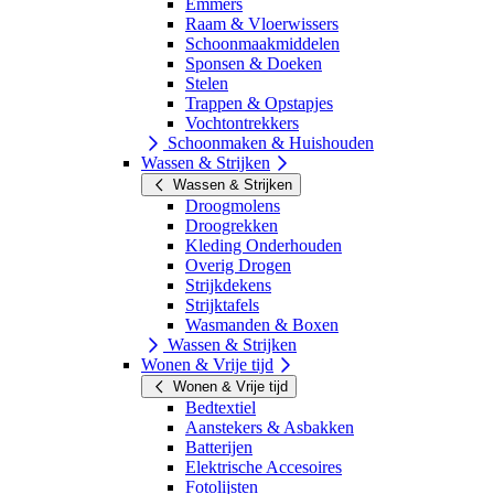
Emmers
Raam & Vloerwissers
Schoonmaakmiddelen
Sponsen & Doeken
Stelen
Trappen & Opstapjes
Vochtontrekkers
Schoonmaken & Huishouden
Wassen & Strijken
Wassen & Strijken
Droogmolens
Droogrekken
Kleding Onderhouden
Overig Drogen
Strijkdekens
Strijktafels
Wasmanden & Boxen
Wassen & Strijken
Wonen & Vrije tijd
Wonen & Vrije tijd
Bedtextiel
Aanstekers & Asbakken
Batterijen
Elektrische Accesoires
Fotolijsten