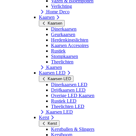
Vazen & Bloempotten
Verlichting
Home Deco
Kaarsen
Kaarsen
Dinerkaarsen
Geurkaarsen
Herdenkingslichten
Kaarsen Accesoires
Rustiek
Stompkaarsen
Theelichten
Kaarsen
Kaarsen LED
Kaarsen LED
Dinerkaarsen LED
Drijfkaarsen LED
Overige LED Kaarsen
Rustiek LED
Theelichten LED
Kaarsen LED
Kerst
Kerst
Kerstballen & Slingers
Kerstboom