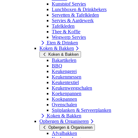
Kunststof Servies
Lunchboxen & Drinkbekers
Servetten & Tafelkleden
Servies & Aardewerk
Tafelkleden
Thee & Koffie
Wegwerp Servies
Eten & Drinken
Koken & Bakken
Koken & Bakken
Bakartikelen
BBQ
Keukengerei
Keukenmessen
Keukentextiel
Keukenweegschalen
Koekenpannen
Kookpannen
Ovenschalen
Snijplanken & Serveerplanken
Koken & Bakken
Opbergen & Organiseren
Opbergen & Organiseren
Afvalbakken