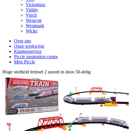
Victorinox
Vitility
Vtech
Westcott
Westmark
Wicke
Over ons
Onze werkwijze
Klantenservice
Piccle inspiration centre
Mijn Piccle
Hoge snelheid treinset 2 assorti in doos 50-delig