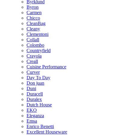
Byrklund
Byron
Carmen
Chicco
CleanBag
Cleany
Clementoni
Collall
Colombo
Countryfield
Crayola
Creall
Cuisine Performance
Curver
Day To Day
Don juan
Duni
Duracell
Duralex
Dutch House
EKO
Eleganza
Emsa
Enrico Benetti
Excellent Houseware