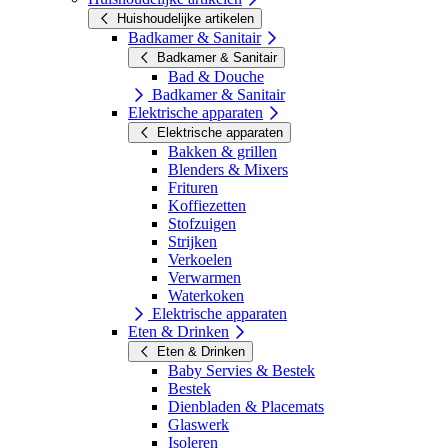
Huishoudelijke artikelen
Badkamer & Sanitair
Badkamer & Sanitair
Bad & Douche
Badkamer & Sanitair
Elektrische apparaten
Elektrische apparaten
Bakken & grillen
Blenders & Mixers
Frituren
Koffiezetten
Stofzuigen
Strijken
Verkoelen
Verwarmen
Waterkoken
Elektrische apparaten
Eten & Drinken
Eten & Drinken
Baby Servies & Bestek
Bestek
Dienbladen & Placemats
Glaswerk
Isoleren