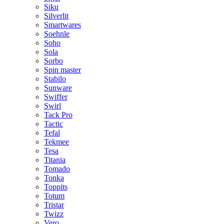
Siku
Silverlit
Smartwares
Soehnle
Soho
Sola
Sorbo
Spin master
Stabilo
Sunware
Swiffer
Swirl
Tack Pro
Tactic
Tefal
Tekmee
Tesa
Titania
Tomado
Tonka
Toppits
Totum
Tristar
Twizz
Vero