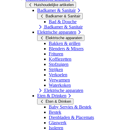
Huishoudelijke artikelen
Badkamer & Sanitair
Badkamer & Sanitair
Bad & Douche
Badkamer & Sanitair
Elektrische apparaten
Elektrische apparaten
Bakken & grillen
Blenders & Mixers
Frituren
Koffiezetten
Stofzuigen
Strijken
Verkoelen
Verwarmen
Waterkoken
Elektrische apparaten
Eten & Drinken
Eten & Drinken
Baby Servies & Bestek
Bestek
Dienbladen & Placemats
Glaswerk
Isoleren