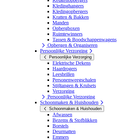
Keukenopbergers
Kledinghangers
Kledingopbergers
Kratten & Bakken
Manden
Opbergboxen
Ruimtewinners
Tassen & Boodschappenwagens
Opbergen & Organiseren
Persoonlijke Verzorging
Persoonlijke Verzorging
Elektrische Dekens
Haardrogers
Leesbrillen
Personenweegschalen
Stijltangen & Krulsets
Verzorging
Persoonlijke Verzorging
Schoonmaken & Huishouden
Schoonmaken & Huishouden
Afwassen
Bezems & Stofblikken
Borstels
Deurmatten
Emmers