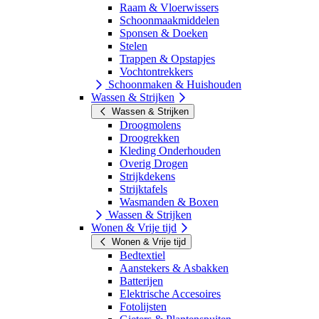
Raam & Vloerwissers
Schoonmaakmiddelen
Sponsen & Doeken
Stelen
Trappen & Opstapjes
Vochtontrekkers
Schoonmaken & Huishouden
Wassen & Strijken
Wassen & Strijken
Droogmolens
Droogrekken
Kleding Onderhouden
Overig Drogen
Strijkdekens
Strijktafels
Wasmanden & Boxen
Wassen & Strijken
Wonen & Vrije tijd
Wonen & Vrije tijd
Bedtextiel
Aanstekers & Asbakken
Batterijen
Elektrische Accesoires
Fotolijsten