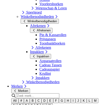
Voorleesboeken
Wetenschap & Leren
Speelgoed
Winkelbenodigdheden
Winkelbenodigdheden
Afrekenen
Afrekenen
Pin & Kassarollen
Prijstangen
Toonbankboeken
Afrekenen
Inpakken
Inpakken
Apparaatrollen
Cadeau Tassen
Cadeaupapier
Krullint
Inpakken
Winkelbenodigdheden
Merken
Merken
All
#
A
B
C
D
E
F
G
H
I
J
K
L
M