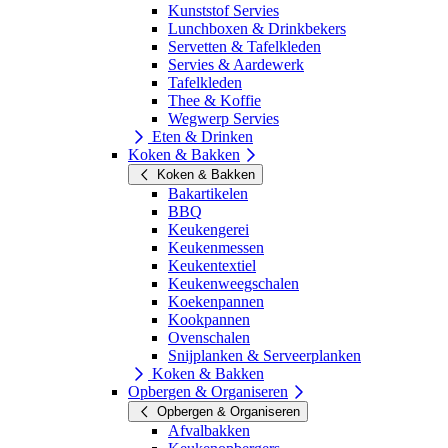
Kunststof Servies
Lunchboxen & Drinkbekers
Servetten & Tafelkleden
Servies & Aardewerk
Tafelkleden
Thee & Koffie
Wegwerp Servies
Eten & Drinken
Koken & Bakken
Koken & Bakken
Bakartikelen
BBQ
Keukengerei
Keukenmessen
Keukentextiel
Keukenweegschalen
Koekenpannen
Kookpannen
Ovenschalen
Snijplanken & Serveerplanken
Koken & Bakken
Opbergen & Organiseren
Opbergen & Organiseren
Afvalbakken