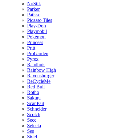
NoStik
Parker
Patisse
Picasso Tiles
Play-Doh
Playmobil
Pokemon
Princess
Pritt
ProGarden
Pyrex
Raadhuis
Rainbow High
Ravensburger
ReCycleMe
Red Bull
Rotho
Sakura
ScanPart
Schneider
Scotch
Secc
Selecta
Ses
Sigel