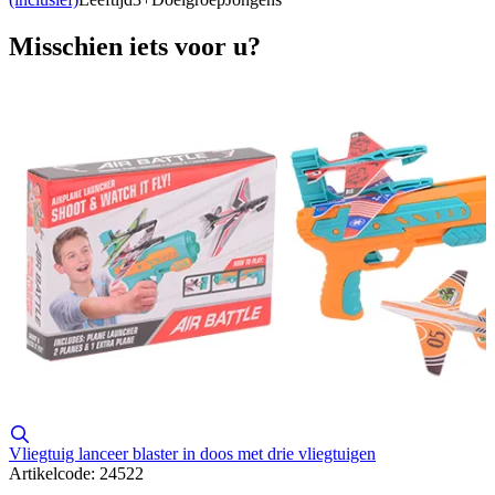
Misschien iets voor u?
Vliegtuig lanceer blaster in doos met drie vliegtuigen
Artikelcode: 24522