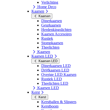
Verlichting
Home Deco
Kaarsen
Kaarsen
Dinerkaarsen
Geurkaarsen
Herdenkingslichten
Kaarsen Accesoires
Rustiek
Stompkaarsen
Theelichten
Kaarsen
Kaarsen LED
Kaarsen LED
Dinerkaarsen LED
Drijfkaarsen LED
Overige LED Kaarsen
Rustiek LED
Theelichten LED
Kaarsen LED
Kerst
Kerst
Kerstballen & Slingers
Kerstboom