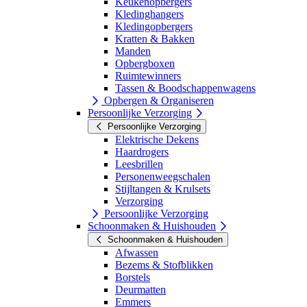
Keukenopbergers
Kledinghangers
Kledingopbergers
Kratten & Bakken
Manden
Opbergboxen
Ruimtewinners
Tassen & Boodschappenwagens
Opbergen & Organiseren
Persoonlijke Verzorging
Persoonlijke Verzorging
Elektrische Dekens
Haardrogers
Leesbrillen
Personenweegschalen
Stijltangen & Krulsets
Verzorging
Persoonlijke Verzorging
Schoonmaken & Huishouden
Schoonmaken & Huishouden
Afwassen
Bezems & Stofblikken
Borstels
Deurmatten
Emmers