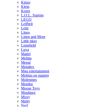
Kinzo
Klein
Kores
L.O.L. Suprise
LEGO
Leifheit
Leitz
Linea
Linen and More
Little tikes
Longfield
Luva
Mattel
Melitta
Mepal
Metaltex
Mga entertainment
Mobius en ruppert
Molenmes
Momba
Moose Toys
Moulinex
Moxy
Multy
Nerf