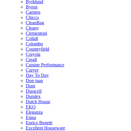
Byrklund
Byron
Carmen
Chicco
CleanBag
Cleany
Clementoni
Collall
Colombo
Countryfield
Crayola
Creall
Cuisine Performance
Curver
Day To Day
Don juan
Duni
Duracell
Duralex
Dutch House
EKO
Eleganza
Emsa
Enrico Benetti
Excellent Houseware