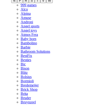
N
P
R
S
T
V
W
999 games
Alco
Alpina
Amuse
Androni
Angel sports
Angel toys
Atmos Fera
Baby born
Bambolino
Barbie
Bathroom Solutions
BestFix
Besties
Bic
Bison
Blitz
Bolsius
Bormioli
Bredemeijer
Brick Shop
Brita
Bruder
Bruynzeel