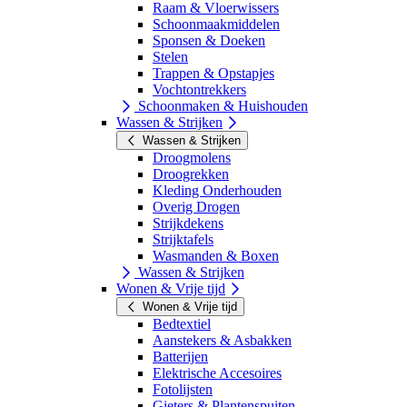
Raam & Vloerwissers
Schoonmaakmiddelen
Sponsen & Doeken
Stelen
Trappen & Opstapjes
Vochtontrekkers
Schoonmaken & Huishouden
Wassen & Strijken
Wassen & Strijken
Droogmolens
Droogrekken
Kleding Onderhouden
Overig Drogen
Strijkdekens
Strijktafels
Wasmanden & Boxen
Wassen & Strijken
Wonen & Vrije tijd
Wonen & Vrije tijd
Bedtextiel
Aanstekers & Asbakken
Batterijen
Elektrische Accesoires
Fotolijsten
Gieters & Plantenspuiten