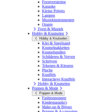
Feestversiering
Karaoke
Kleine Prijsjes
Lampen
Muziekinstrumenten
Oranje
Feest & Muziek
Hobby & Knutselen
Hobby & Knutselen
Klei & Speelzand
Knutselpakketten
Knutselspullen
Schilderen & Verven
Schrijven
Tekenen & Kleuren
Pluche
Knuffels
Interactieve Knuffels
Hobby & Knutselen
Poppen & Mode
Poppen & Mode
Fashionpoppen
Kinderparaplu's
Make-up & Bijoux
Poppen & Accessoires