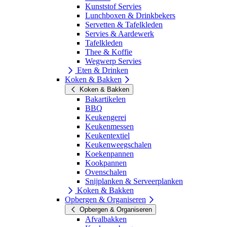
Kunststof Servies
Lunchboxen & Drinkbekers
Servetten & Tafelkleden
Servies & Aardewerk
Tafelkleden
Thee & Koffie
Wegwerp Servies
Eten & Drinken
Koken & Bakken
Koken & Bakken
Bakartikelen
BBQ
Keukengerei
Keukenmessen
Keukentextiel
Keukenweegschalen
Koekenpannen
Kookpannen
Ovenschalen
Snijplanken & Serveerplanken
Koken & Bakken
Opbergen & Organiseren
Opbergen & Organiseren
Afvalbakken