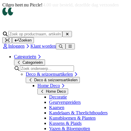
Op werkdagen voor 14.00 uur besteld, dezelfde dag verzonden
Zoeken
Inloggen
Klant worden
Categorieën
Categorieën
Deco & seizoensartikelen
Deco & seizoensartikelen
Home Deco
Home Deco
Decoratie
Geurverspreiders
Kaarsen
Kandelaars & Theelichthouders
Kunstbloemen & Planten
Kussens & Plaids
Vazen & Bloempotten