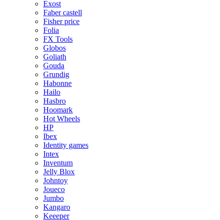
Exost
Faber castell
Fisher price
Folia
FX Tools
Globos
Goliath
Gouda
Grundig
Habonne
Hailo
Hasbro
Hoomark
Hot Wheels
HP
Ibex
Identity games
Intex
Inventum
Jelly Blox
Johntoy
Joueco
Jumbo
Kangaro
Keeeper