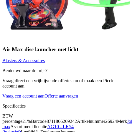
Air Max disc launcher met licht
Blasters & Accessoires
Benieuwd naar de prijs?
Vraag direct een vrijblijvende offerte aan of maak een Piccle
account aan.
Vraag een account aan
Offerte aanvragen
Specificaties
BTW
percentage
21%
Barcode
8711866269242
Artikelnummer
26924
Merk
Jo
max
Assortiment licentie
AG10 - LR54
(inclusief)
Leeftijd
3+
Doelgroep
Jongens