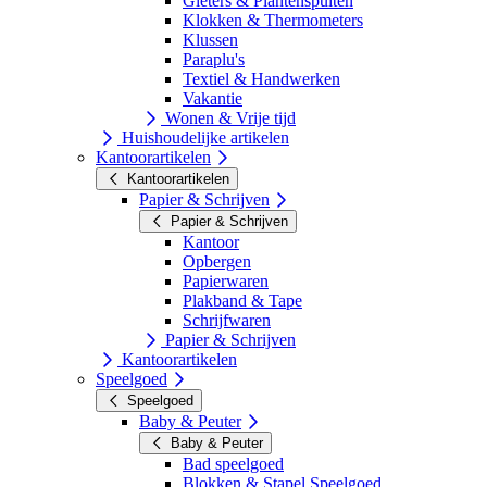
Gieters & Plantenspuiten
Klokken & Thermometers
Klussen
Paraplu's
Textiel & Handwerken
Vakantie
Wonen & Vrije tijd
Huishoudelijke artikelen
Kantoorartikelen
Kantoorartikelen
Papier & Schrijven
Papier & Schrijven
Kantoor
Opbergen
Papierwaren
Plakband & Tape
Schrijfwaren
Papier & Schrijven
Kantoorartikelen
Speelgoed
Speelgoed
Baby & Peuter
Baby & Peuter
Bad speelgoed
Blokken & Stapel Speelgoed