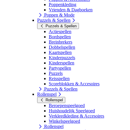
Poppenkleding
Vrienden & Dagboeken
Poppen & Mode
Puzzels & Spellen
Puzzels & Spellen
Actiespellen
Bordspellen
Breinbrekers
Dobbelspellen
Kaartspellen
Kinderpuzzels
Kinderspellen
Partyspellen
Puzzels
Reisspellen
Scoreblokken & Accesoires
Puzzels & Spellen
Rollenspel
Rollenspel
Beroepenspeelgoed
Huishoudelijk Speelgoed
Verkleedkleding & Accesoires
Winkelspeelgoed
Rollenspel