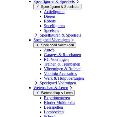
Speelfiguren & Speelsets
Speelfiguren & Speelsets
Actiefiguren
Dieren
Robots
Speelfiguren
Speelsets
Speelfiguren & Speelsets
Speelgoed Voertuigen
Speelgoed Voertuigen
Auto's
Garages & Racebanen
RC Voertuigen
Treinen & Treinbanen
Vliegtuigen & Ruimte
Voertuig Accesoires
Werk & Hulpvoertuigen
Speelgoed Voertuigen
Wetenschap & Leren
Wetenschap & Leren
Experimenteren
Kinder Multimedia
Leerspellen
Leesboeken
School