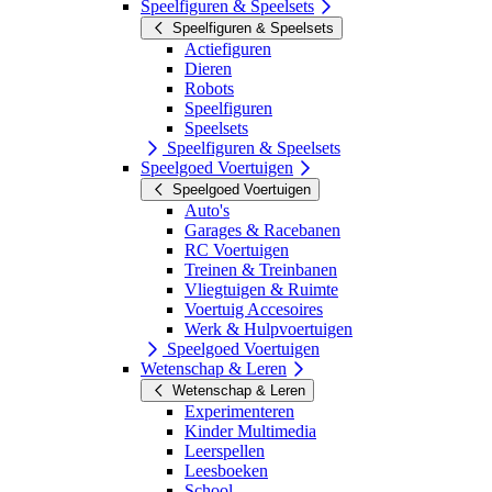
Speelfiguren & Speelsets
Speelfiguren & Speelsets
Actiefiguren
Dieren
Robots
Speelfiguren
Speelsets
Speelfiguren & Speelsets
Speelgoed Voertuigen
Speelgoed Voertuigen
Auto's
Garages & Racebanen
RC Voertuigen
Treinen & Treinbanen
Vliegtuigen & Ruimte
Voertuig Accesoires
Werk & Hulpvoertuigen
Speelgoed Voertuigen
Wetenschap & Leren
Wetenschap & Leren
Experimenteren
Kinder Multimedia
Leerspellen
Leesboeken
School