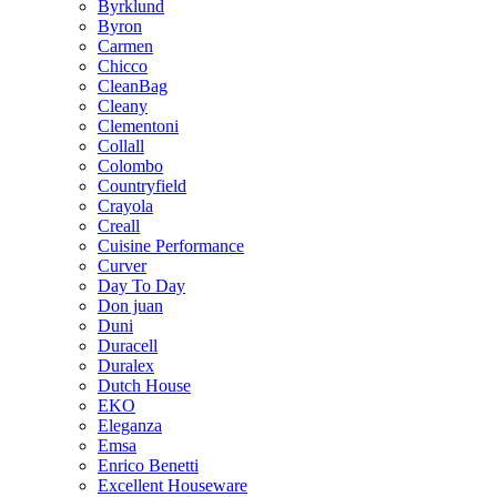
Byrklund
Byron
Carmen
Chicco
CleanBag
Cleany
Clementoni
Collall
Colombo
Countryfield
Crayola
Creall
Cuisine Performance
Curver
Day To Day
Don juan
Duni
Duracell
Duralex
Dutch House
EKO
Eleganza
Emsa
Enrico Benetti
Excellent Houseware