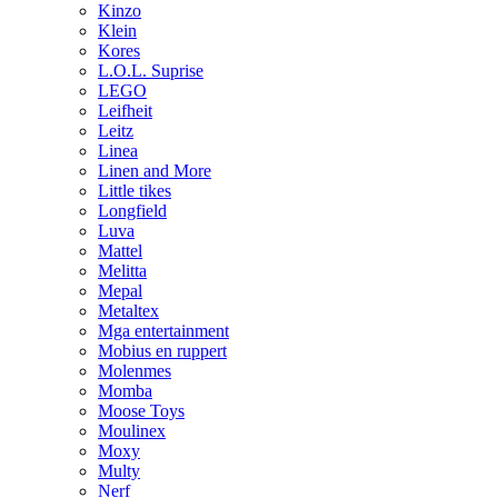
Kinzo
Klein
Kores
L.O.L. Suprise
LEGO
Leifheit
Leitz
Linea
Linen and More
Little tikes
Longfield
Luva
Mattel
Melitta
Mepal
Metaltex
Mga entertainment
Mobius en ruppert
Molenmes
Momba
Moose Toys
Moulinex
Moxy
Multy
Nerf