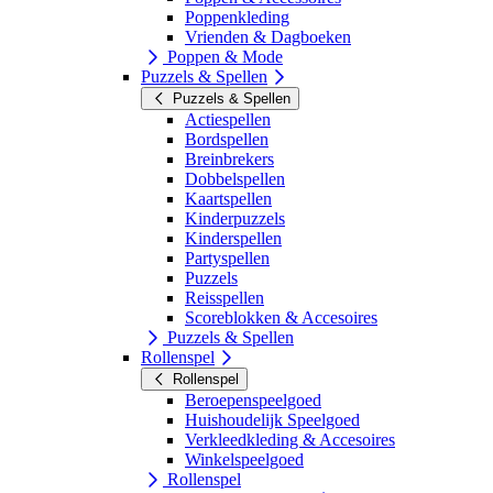
Poppenkleding
Vrienden & Dagboeken
Poppen & Mode
Puzzels & Spellen
Puzzels & Spellen
Actiespellen
Bordspellen
Breinbrekers
Dobbelspellen
Kaartspellen
Kinderpuzzels
Kinderspellen
Partyspellen
Puzzels
Reisspellen
Scoreblokken & Accesoires
Puzzels & Spellen
Rollenspel
Rollenspel
Beroepenspeelgoed
Huishoudelijk Speelgoed
Verkleedkleding & Accesoires
Winkelspeelgoed
Rollenspel