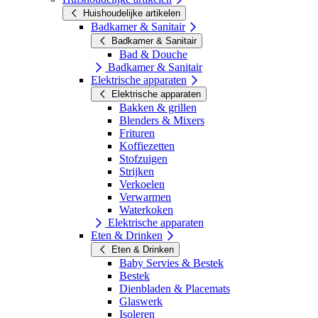
Huishoudelijke artikelen
Badkamer & Sanitair
Badkamer & Sanitair
Bad & Douche
Badkamer & Sanitair
Elektrische apparaten
Elektrische apparaten
Bakken & grillen
Blenders & Mixers
Frituren
Koffiezetten
Stofzuigen
Strijken
Verkoelen
Verwarmen
Waterkoken
Elektrische apparaten
Eten & Drinken
Eten & Drinken
Baby Servies & Bestek
Bestek
Dienbladen & Placemats
Glaswerk
Isoleren