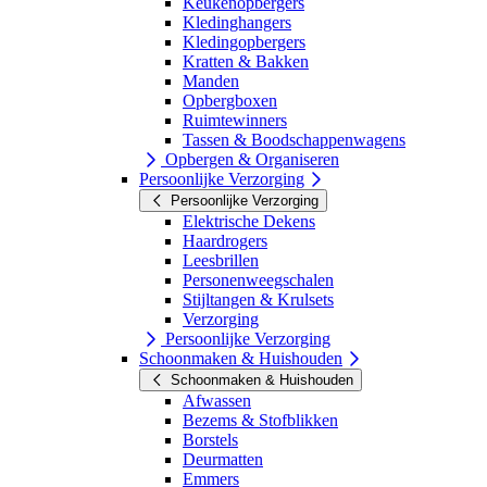
Keukenopbergers
Kledinghangers
Kledingopbergers
Kratten & Bakken
Manden
Opbergboxen
Ruimtewinners
Tassen & Boodschappenwagens
Opbergen & Organiseren
Persoonlijke Verzorging
Persoonlijke Verzorging
Elektrische Dekens
Haardrogers
Leesbrillen
Personenweegschalen
Stijltangen & Krulsets
Verzorging
Persoonlijke Verzorging
Schoonmaken & Huishouden
Schoonmaken & Huishouden
Afwassen
Bezems & Stofblikken
Borstels
Deurmatten
Emmers