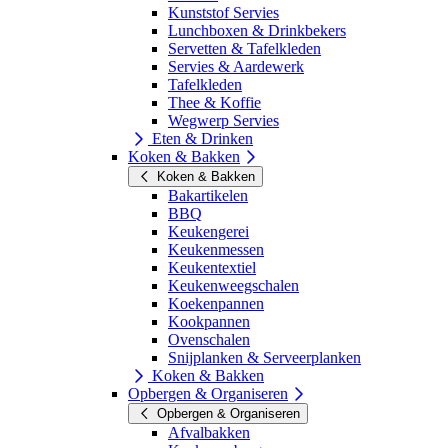
Kunststof Servies
Lunchboxen & Drinkbekers
Servetten & Tafelkleden
Servies & Aardewerk
Tafelkleden
Thee & Koffie
Wegwerp Servies
Eten & Drinken
Koken & Bakken
Koken & Bakken
Bakartikelen
BBQ
Keukengerei
Keukenmessen
Keukentextiel
Keukenweegschalen
Koekenpannen
Kookpannen
Ovenschalen
Snijplanken & Serveerplanken
Koken & Bakken
Opbergen & Organiseren
Opbergen & Organiseren
Afvalbakken