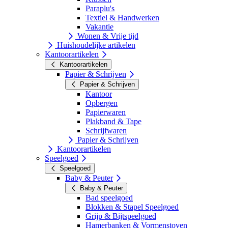
Paraplu's
Textiel & Handwerken
Vakantie
Wonen & Vrije tijd
Huishoudelijke artikelen
Kantoorartikelen
Kantoorartikelen
Papier & Schrijven
Papier & Schrijven
Kantoor
Opbergen
Papierwaren
Plakband & Tape
Schrijfwaren
Papier & Schrijven
Kantoorartikelen
Speelgoed
Speelgoed
Baby & Peuter
Baby & Peuter
Bad speelgoed
Blokken & Stapel Speelgoed
Grijp & Bijtspeelgoed
Hamerbanken & Vormenstoven