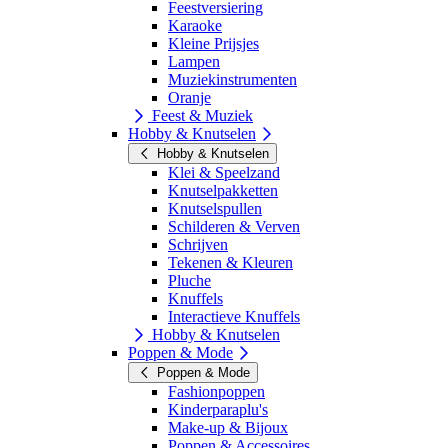
Feestversiering
Karaoke
Kleine Prijsjes
Lampen
Muziekinstrumenten
Oranje
Feest & Muziek
Hobby & Knutselen
Hobby & Knutselen
Klei & Speelzand
Knutselpakketten
Knutselspullen
Schilderen & Verven
Schrijven
Tekenen & Kleuren
Pluche
Knuffels
Interactieve Knuffels
Hobby & Knutselen
Poppen & Mode
Poppen & Mode
Fashionpoppen
Kinderparaplu's
Make-up & Bijoux
Poppen & Accessoires