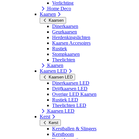
Verlichting
Home Deco
Kaarsen
Kaarsen
Dinerkaarsen
Geurkaarsen
Herdenkingslichten
Kaarsen Accesoires
Rustiek
Stompkaarsen
Theelichten
Kaarsen
Kaarsen LED
Kaarsen LED
Dinerkaarsen LED
Drijfkaarsen LED
Overige LED Kaarsen
Rustiek LED
Theelichten LED
Kaarsen LED
Kerst
Kerst
Kerstballen & Slingers
Kerstboom