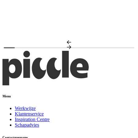
F
A
Menu
Werkwijze
Klantenservice
Inspiration Centre
Schapadvies
Contactgegevens