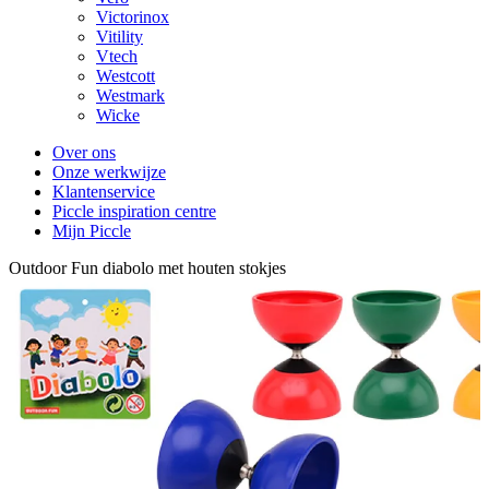
Victorinox
Vitility
Vtech
Westcott
Westmark
Wicke
Over ons
Onze werkwijze
Klantenservice
Piccle inspiration centre
Mijn Piccle
Outdoor Fun diabolo met houten stokjes