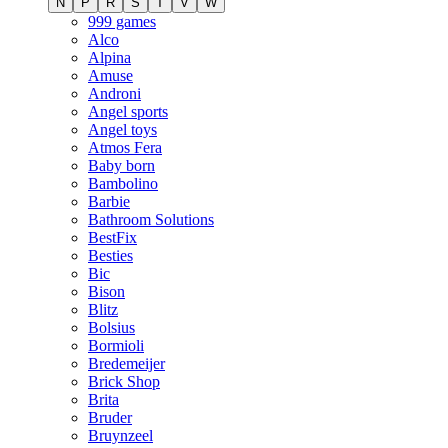
N
P
R
S
T
V
W
999 games
Alco
Alpina
Amuse
Androni
Angel sports
Angel toys
Atmos Fera
Baby born
Bambolino
Barbie
Bathroom Solutions
BestFix
Besties
Bic
Bison
Blitz
Bolsius
Bormioli
Bredemeijer
Brick Shop
Brita
Bruder
Bruynzeel