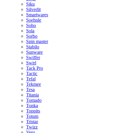
Siku
Silverlit
Smartwares
Soehnle
Soho
Sola
Sorbo
Spin master
Stabilo
Sunware
Swiffer
Swirl
Tack Pro
Tactic
Tefal
Tekmee
Tesa
Titania
Tomado
Tonka
Toppits
Totum
Tristar
Twizz
Vero