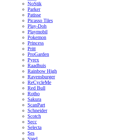
NoStik
Parker
Patisse
Picasso Tiles
Play-Doh
Playmobil
Pokemon
Princess
Pritt
ProGarden
Pyrex
Raadhuis
Rainbow High
Ravensburger
ReCycleMe
Red Bull
Rotho
Sakura
ScanPart
Schneider
Scotch
Secc
Selecta
Ses
Sigel