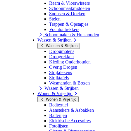
Raam & Vloerwissers
Schoonmaakmiddelen
Sponsen & Doeken
Stelen
Trappen & Opstapjes
Vochtontrekkers
Schoonmaken & Huishouden
Wassen & Strijken
Wassen & Strijken
Droogmolens
Droogrekken
Kleding Onderhouden
Overig Drogen
Strijkdekens
Strijktafels
Wasmanden & Boxen
Wassen & Strijken
Wonen & Vrije tijd
Wonen & Vrije tijd
Bedtextiel
Aanstekers & Asbakken
Batterijen
Elektrische Accesoires
Fotolijsten