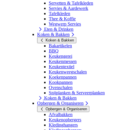
Servetten & Tafelkleden
Servies & Aardewerk
Tafelkleden
Thee & Koffie
Wegwerp Servies
Eten & Drinken
Koken & Bakken
Koken & Bakken
Bakartikelen
BBQ
Keukengerei
Keukenmessen
Keukentextiel
Keukenweegschalen
Koekenpannen
Kookpannen
Ovenschalen
Snijplanken & Serveerplanken
Koken & Bakken
Opbergen & Organiseren
Opbergen & Organiseren
Afvalbakken
Keukenopbergers
Kledinghangers