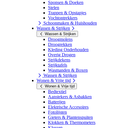
Sponsen & Doeken
Stelen
Trappen & Opstapjes
Vochtontrekkers
Schoonmaken & Huishouden
Wassen & Strijken
Wassen & Strijken
Droogmolens
Droogrekken
Kleding Onderhouden
Overig Drogen
Strijkdekens
Strijktafels
Wasmanden & Boxen
Wassen & Strijken
Wonen & Vrije tijd
Wonen & Vrije tijd
Bedtextiel
Aanstekers & Asbakken
Batterijen
Elektrische Accesoires
Fotolijsten
Gieters & Plantenspuiten
Klokken & Thermometers
Klussen