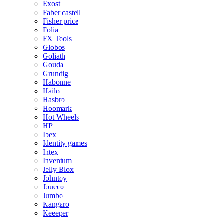
Exost
Faber castell
Fisher price
Folia
FX Tools
Globos
Goliath
Gouda
Grundig
Habonne
Hailo
Hasbro
Hoomark
Hot Wheels
HP
Ibex
Identity games
Intex
Inventum
Jelly Blox
Johntoy
Joueco
Jumbo
Kangaro
Keeeper