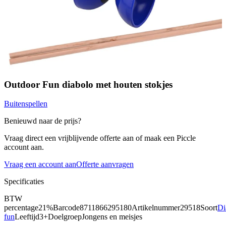
Outdoor Fun diabolo met houten stokjes
Buitenspellen
Benieuwd naar de prijs?
Vraag direct een vrijblijvende offerte aan of maak een Piccle
account aan.
Vraag een account aan
Offerte aanvragen
Specificaties
BTW
percentage
21%
Barcode
8711866295180
Artikelnummer
29518
Soort
Di
fun
Leeftijd
3+
Doelgroep
Jongens en meisjes