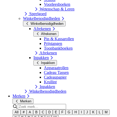
Voorleesboeken
Wetenschap & Leren
Speelgoed
Winkelbenodigdheden
Winkelbenodigdheden
Afrekenen
Afrekenen
Pin & Kassarollen
Prijstangen
Toonbankboeken
Afrekenen
Inpakken
Inpakken
Apparaatrollen
Cadeau Tassen
Cadeaupapier
Krullint
Inpakken
Winkelbenodigdheden
Merken
Merken
All
#
A
B
C
D
E
F
G
H
I
J
K
L
M