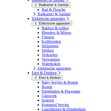
Badkamer & Sanitair
Bad & Douche
Badkamer & Sanitair
Elektrische apparaten
Elektrische apparaten
Bakken & grillen
Blenders & Mixers
Frituren
Koffiezetten
Stofzuigen
Strijken
Verkoelen
Verwarmen
Waterkoken
Elektrische apparaten
Eten & Drinken
Eten & Drinken
Baby Servies & Bestek
Bestek
Dienbladen & Placemats
Glaswerk
Isoleren
Kunststof Servies
Lunchboxen & Drinkbekers