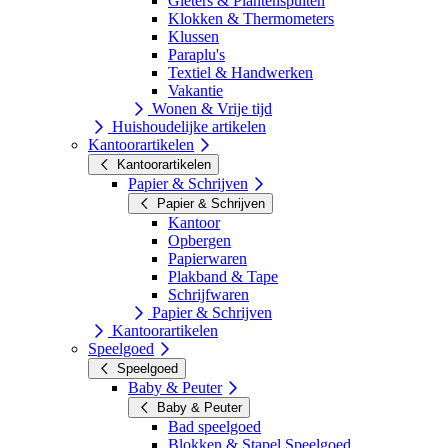
Gieters & Plantenspuiten
Klokken & Thermometers
Klussen
Paraplu's
Textiel & Handwerken
Vakantie
Wonen & Vrije tijd
Huishoudelijke artikelen
Kantoorartikelen
Kantoorartikelen
Papier & Schrijven
Papier & Schrijven
Kantoor
Opbergen
Papierwaren
Plakband & Tape
Schrijfwaren
Papier & Schrijven
Kantoorartikelen
Speelgoed
Speelgoed
Baby & Peuter
Baby & Peuter
Bad speelgoed
Blokken & Stapel Speelgoed