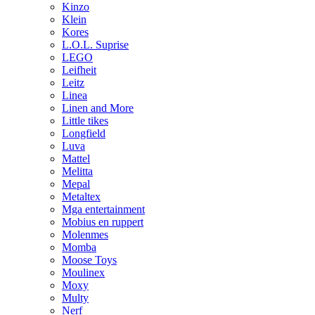
Kinzo
Klein
Kores
L.O.L. Suprise
LEGO
Leifheit
Leitz
Linea
Linen and More
Little tikes
Longfield
Luva
Mattel
Melitta
Mepal
Metaltex
Mga entertainment
Mobius en ruppert
Molenmes
Momba
Moose Toys
Moulinex
Moxy
Multy
Nerf