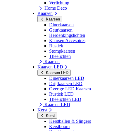
Verlichting
Home Deco
Kaarsen
Kaarsen
Dinerkaarsen
Geurkaarsen
Herdenkingslichten
Kaarsen Accesoires
Rustiek
Stompkaarsen
Theelichten
Kaarsen
Kaarsen LED
Kaarsen LED
Dinerkaarsen LED
Drijfkaarsen LED
Overige LED Kaarsen
Rustiek LED
Theelichten LED
Kaarsen LED
Kerst
Kerst
Kerstballen & Slingers
Kerstboom