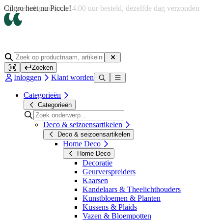
Op werkdagen voor 14.00 uur besteld, dezelfde dag verzonden
Zoeken
Inloggen
Klant worden
Categorieën
Categorieën
Deco & seizoensartikelen
Deco & seizoensartikelen
Home Deco
Home Deco
Decoratie
Geurverspreiders
Kaarsen
Kandelaars & Theelichthouders
Kunstbloemen & Planten
Kussens & Plaids
Vazen & Bloempotten