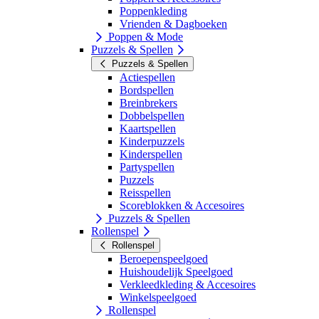
Poppenkleding
Vrienden & Dagboeken
Poppen & Mode
Puzzels & Spellen
Puzzels & Spellen
Actiespellen
Bordspellen
Breinbrekers
Dobbelspellen
Kaartspellen
Kinderpuzzels
Kinderspellen
Partyspellen
Puzzels
Reisspellen
Scoreblokken & Accesoires
Puzzels & Spellen
Rollenspel
Rollenspel
Beroepenspeelgoed
Huishoudelijk Speelgoed
Verkleedkleding & Accesoires
Winkelspeelgoed
Rollenspel