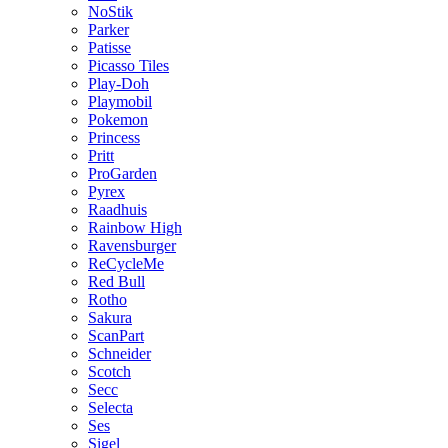
NoStik
Parker
Patisse
Picasso Tiles
Play-Doh
Playmobil
Pokemon
Princess
Pritt
ProGarden
Pyrex
Raadhuis
Rainbow High
Ravensburger
ReCycleMe
Red Bull
Rotho
Sakura
ScanPart
Schneider
Scotch
Secc
Selecta
Ses
Sigel