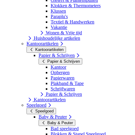
Gieters & Plantenspuiten
Klokken & Thermometers
Klussen
Paraplu's
Textiel & Handwerken
Vakantie
Wonen & Vrije tijd
Huishoudelijke artikelen
Kantoorartikelen
Kantoorartikelen
Papier & Schrijven
Papier & Schrijven
Kantoor
Opbergen
Papierwaren
Plakband & Tape
Schrijfwaren
Papier & Schrijven
Kantoorartikelen
Speelgoed
Speelgoed
Baby & Peuter
Baby & Peuter
Bad speelgoed
Blokken & Stapel Speelgoed