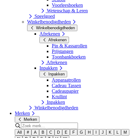
Voorleesboeken
Wetenschap & Leren
Speelgoed
Winkelbenodigdheden
Winkelbenodigdheden
Afrekenen
Afrekenen
Pin & Kassarollen
Prijstangen
Toonbankboeken
Afrekenen
Inpakken
Inpakken
Apparaatrollen
Cadeau Tassen
Cadeaupapier
Krullint
Inpakken
Winkelbenodigdheden
Merken
Merken
All
#
A
B
C
D
E
F
G
H
I
J
K
L
M