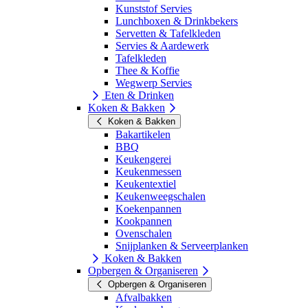
Kunststof Servies
Lunchboxen & Drinkbekers
Servetten & Tafelkleden
Servies & Aardewerk
Tafelkleden
Thee & Koffie
Wegwerp Servies
Eten & Drinken
Koken & Bakken
Koken & Bakken
Bakartikelen
BBQ
Keukengerei
Keukenmessen
Keukentextiel
Keukenweegschalen
Koekenpannen
Kookpannen
Ovenschalen
Snijplanken & Serveerplanken
Koken & Bakken
Opbergen & Organiseren
Opbergen & Organiseren
Afvalbakken