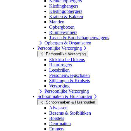
Keukenopbergers
Kledinghangers
Kledingopbergers
Kratten & Bakken
Manden
Opbergboxen
Ruimtewinners
Tassen & Boodschappenwagens
Opbergen & Organiseren
Persoonlijke Verzorging
Persoonlijke Verzorging
Elektrische Dekens
Haardrogers
Leesbrillen
Personenweegschalen
Stijltangen & Krulsets
Verzorging
Persoonlijke Verzorging
Schoonmaken & Huishouden
Schoonmaken & Huishouden
Afwassen
Bezems & Stofblikken
Borstels
Deurmatten
Emmers