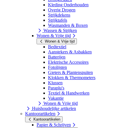
Kleding Onderhouden
Overig Drogen
Strijkdekens
Strijktafels
Wasmanden & Boxen
Wassen & Strijken
Wonen & Vrije tijd
Wonen & Vrije tijd
Bedtextiel
Aanstekers & Asbakken
Batterijen
Elektrische Accesoires
Fotolijsten
Gieters & Plantenspuiten
Klokken & Thermometers
Klussen
Paraplu's
Textiel & Handwerken
Vakantie
Wonen & Vrije tijd
Huishoudelijke artikelen
Kantoorartikelen
Kantoorartikelen
Papier & Schrijven