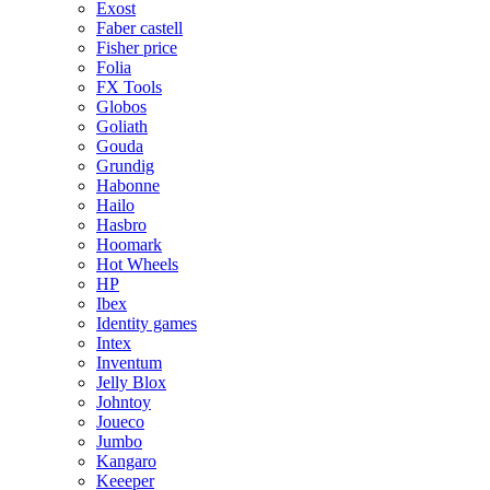
Exost
Faber castell
Fisher price
Folia
FX Tools
Globos
Goliath
Gouda
Grundig
Habonne
Hailo
Hasbro
Hoomark
Hot Wheels
HP
Ibex
Identity games
Intex
Inventum
Jelly Blox
Johntoy
Joueco
Jumbo
Kangaro
Keeeper