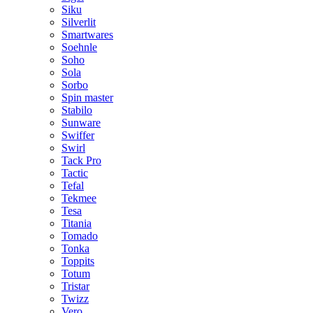
Siku
Silverlit
Smartwares
Soehnle
Soho
Sola
Sorbo
Spin master
Stabilo
Sunware
Swiffer
Swirl
Tack Pro
Tactic
Tefal
Tekmee
Tesa
Titania
Tomado
Tonka
Toppits
Totum
Tristar
Twizz
Vero