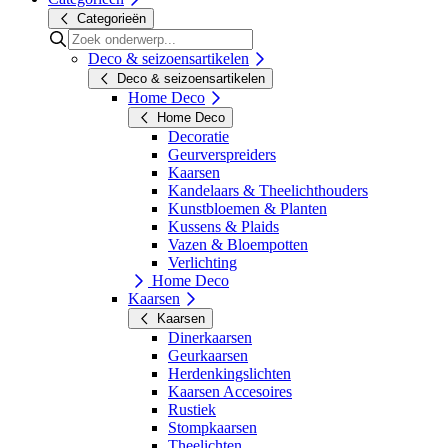
Categorieën
Deco & seizoensartikelen
Deco & seizoensartikelen
Home Deco
Home Deco
Decoratie
Geurverspreiders
Kaarsen
Kandelaars & Theelichthouders
Kunstbloemen & Planten
Kussens & Plaids
Vazen & Bloempotten
Verlichting
Home Deco
Kaarsen
Kaarsen
Dinerkaarsen
Geurkaarsen
Herdenkingslichten
Kaarsen Accesoires
Rustiek
Stompkaarsen
Theelichten