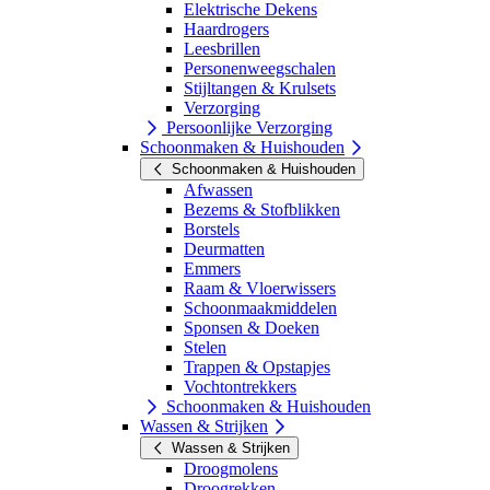
Elektrische Dekens
Haardrogers
Leesbrillen
Personenweegschalen
Stijltangen & Krulsets
Verzorging
Persoonlijke Verzorging
Schoonmaken & Huishouden
Schoonmaken & Huishouden
Afwassen
Bezems & Stofblikken
Borstels
Deurmatten
Emmers
Raam & Vloerwissers
Schoonmaakmiddelen
Sponsen & Doeken
Stelen
Trappen & Opstapjes
Vochtontrekkers
Schoonmaken & Huishouden
Wassen & Strijken
Wassen & Strijken
Droogmolens
Droogrekken