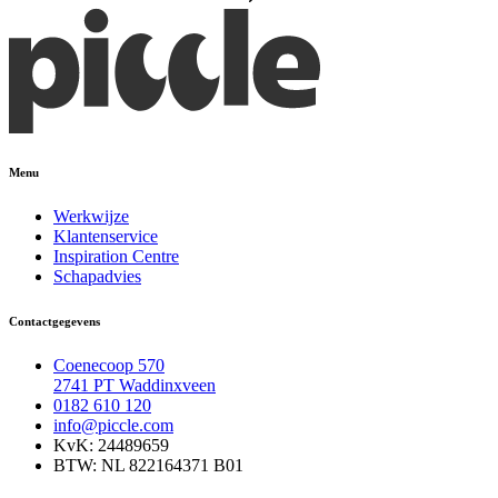
Menu
Werkwijze
Klantenservice
Inspiration Centre
Schapadvies
Contactgegevens
Coenecoop 570
2741 PT Waddinxveen
0182 610 120
info@piccle.com
KvK: 24489659
BTW: NL 822164371 B01