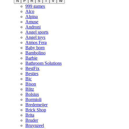
N
P
R
S
T
V
W
999 games
Alco
Alpina
Amuse
Androni
Angel sports
Angel toys
Atmos Fera
Baby born
Bambolino
Barbie
Bathroom Solutions
BestFix
Besties
Bic
Bison
Blitz
Bolsius
Bormioli
Bredemeijer
Brick Shop
Brita
Bruder
Bruynzeel