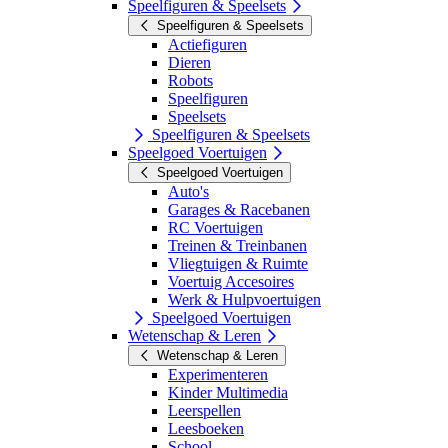
Speelfiguren & Speelsets
Speelfiguren & Speelsets
Actiefiguren
Dieren
Robots
Speelfiguren
Speelsets
Speelfiguren & Speelsets
Speelgoed Voertuigen
Speelgoed Voertuigen
Auto's
Garages & Racebanen
RC Voertuigen
Treinen & Treinbanen
Vliegtuigen & Ruimte
Voertuig Accesoires
Werk & Hulpvoertuigen
Speelgoed Voertuigen
Wetenschap & Leren
Wetenschap & Leren
Experimenteren
Kinder Multimedia
Leerspellen
Leesboeken
School