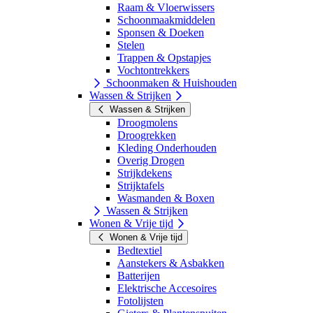
Raam & Vloerwissers
Schoonmaakmiddelen
Sponsen & Doeken
Stelen
Trappen & Opstapjes
Vochtontrekkers
Schoonmaken & Huishouden
Wassen & Strijken
Wassen & Strijken
Droogmolens
Droogrekken
Kleding Onderhouden
Overig Drogen
Strijkdekens
Strijktafels
Wasmanden & Boxen
Wassen & Strijken
Wonen & Vrije tijd
Wonen & Vrije tijd
Bedtextiel
Aanstekers & Asbakken
Batterijen
Elektrische Accesoires
Fotolijsten