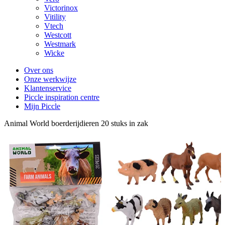
Victorinox
Vitility
Vtech
Westcott
Westmark
Wicke
Over ons
Onze werkwijze
Klantenservice
Piccle inspiration centre
Mijn Piccle
Animal World boerderijdieren 20 stuks in zak