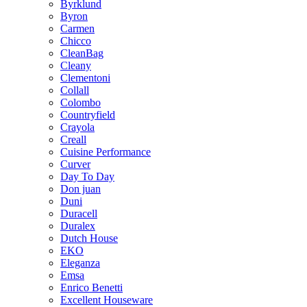
Byrklund
Byron
Carmen
Chicco
CleanBag
Cleany
Clementoni
Collall
Colombo
Countryfield
Crayola
Creall
Cuisine Performance
Curver
Day To Day
Don juan
Duni
Duracell
Duralex
Dutch House
EKO
Eleganza
Emsa
Enrico Benetti
Excellent Houseware