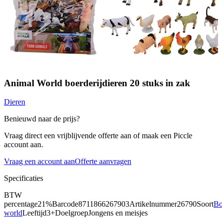
Animal World boerderijdieren 20 stuks in zak
Dieren
Benieuwd naar de prijs?
Vraag direct een vrijblijvende offerte aan of maak een Piccle
account aan.
Vraag een account aan
Offerte aanvragen
Specificaties
BTW
percentage
21%
Barcode
8711866267903
Artikelnummer
26790
Soort
Bo
world
Leeftijd
3+
Doelgroep
Jongens en meisjes