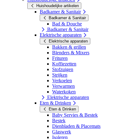
Huishoudelijke artikelen
Badkamer & Sanitair
Badkamer & Sanitair
Bad & Douche
Badkamer & Sanitair
Elektrische apparaten
Elektrische apparaten
Bakken & grillen
Blenders & Mixers
Frituren
Koffiezetten
Stofzuigen
Strijken
Verkoelen
Verwarmen
Waterkoken
Elektrische apparaten
Eten & Drinken
Eten & Drinken
Baby Servies & Bestek
Bestek
Dienbladen & Placemats
Glaswerk
Isoleren