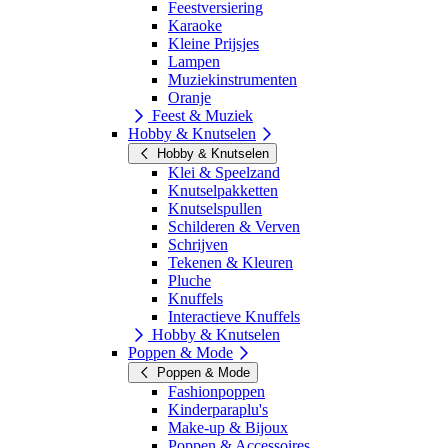
Feestversiering
Karaoke
Kleine Prijsjes
Lampen
Muziekinstrumenten
Oranje
Feest & Muziek
Hobby & Knutselen
Hobby & Knutselen
Klei & Speelzand
Knutselpakketten
Knutselspullen
Schilderen & Verven
Schrijven
Tekenen & Kleuren
Pluche
Knuffels
Interactieve Knuffels
Hobby & Knutselen
Poppen & Mode
Poppen & Mode
Fashionpoppen
Kinderparaplu's
Make-up & Bijoux
Poppen & Accessoires