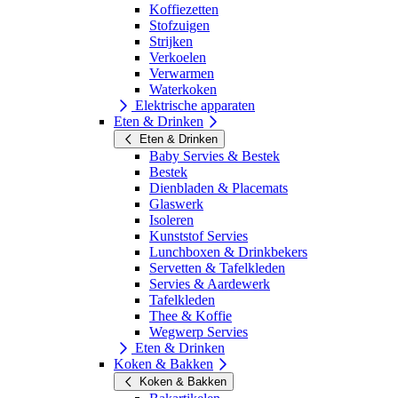
Koffiezetten
Stofzuigen
Strijken
Verkoelen
Verwarmen
Waterkoken
Elektrische apparaten
Eten & Drinken
Eten & Drinken
Baby Servies & Bestek
Bestek
Dienbladen & Placemats
Glaswerk
Isoleren
Kunststof Servies
Lunchboxen & Drinkbekers
Servetten & Tafelkleden
Servies & Aardewerk
Tafelkleden
Thee & Koffie
Wegwerp Servies
Eten & Drinken
Koken & Bakken
Koken & Bakken