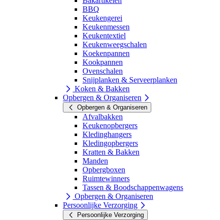
Bakartikelen
BBQ
Keukengerei
Keukenmessen
Keukentextiel
Keukenweegschalen
Koekenpannen
Kookpannen
Ovenschalen
Snijplanken & Serveerplanken
Koken & Bakken
Opbergen & Organiseren
Opbergen & Organiseren
Afvalbakken
Keukenopbergers
Kledinghangers
Kledingopbergers
Kratten & Bakken
Manden
Opbergboxen
Ruimtewinners
Tassen & Boodschappenwagens
Opbergen & Organiseren
Persoonlijke Verzorging
Persoonlijke Verzorging