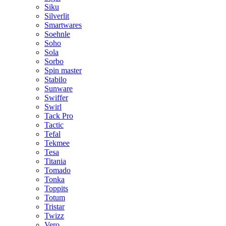
Siku
Silverlit
Smartwares
Soehnle
Soho
Sola
Sorbo
Spin master
Stabilo
Sunware
Swiffer
Swirl
Tack Pro
Tactic
Tefal
Tekmee
Tesa
Titania
Tomado
Tonka
Toppits
Totum
Tristar
Twizz
Vero