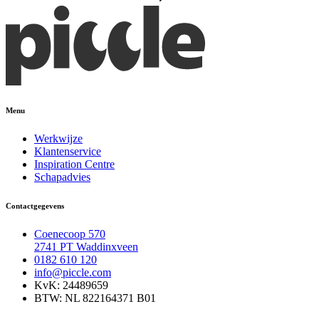
Menu
Werkwijze
Klantenservice
Inspiration Centre
Schapadvies
Contactgegevens
Coenecoop 570
2741 PT Waddinxveen
0182 610 120
info@piccle.com
KvK: 24489659
BTW: NL 822164371 B01