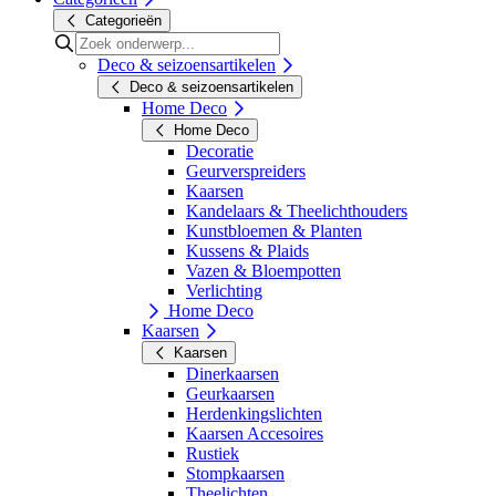
Categorieën
Deco & seizoensartikelen
Deco & seizoensartikelen
Home Deco
Home Deco
Decoratie
Geurverspreiders
Kaarsen
Kandelaars & Theelichthouders
Kunstbloemen & Planten
Kussens & Plaids
Vazen & Bloempotten
Verlichting
Home Deco
Kaarsen
Kaarsen
Dinerkaarsen
Geurkaarsen
Herdenkingslichten
Kaarsen Accesoires
Rustiek
Stompkaarsen
Theelichten