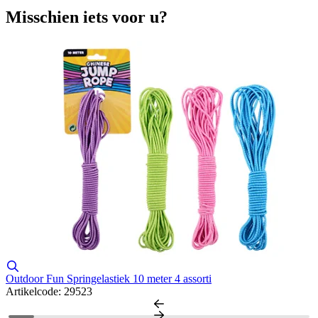
Misschien iets voor u?
Outdoor Fun Springelastiek 10 meter 4 assorti
J
Artikelcode: 29523
A