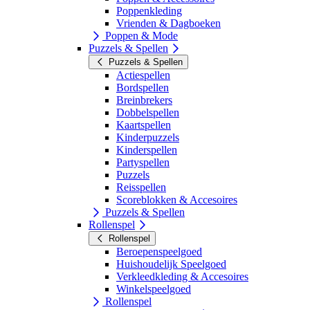
Poppenkleding
Vrienden & Dagboeken
Poppen & Mode
Puzzels & Spellen
Puzzels & Spellen
Actiespellen
Bordspellen
Breinbrekers
Dobbelspellen
Kaartspellen
Kinderpuzzels
Kinderspellen
Partyspellen
Puzzels
Reisspellen
Scoreblokken & Accesoires
Puzzels & Spellen
Rollenspel
Rollenspel
Beroepenspeelgoed
Huishoudelijk Speelgoed
Verkleedkleding & Accesoires
Winkelspeelgoed
Rollenspel