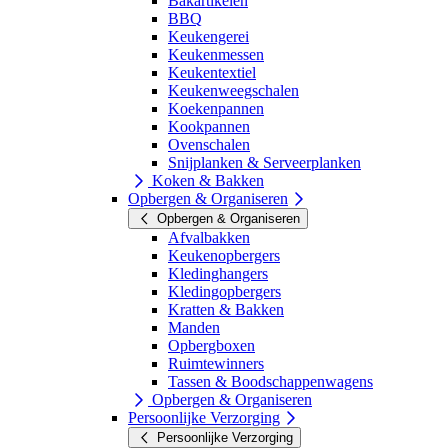
Bakartikelen
BBQ
Keukengerei
Keukenmessen
Keukentextiel
Keukenweegschalen
Koekenpannen
Kookpannen
Ovenschalen
Snijplanken & Serveerplanken
Koken & Bakken
Opbergen & Organiseren
Opbergen & Organiseren
Afvalbakken
Keukenopbergers
Kledinghangers
Kledingopbergers
Kratten & Bakken
Manden
Opbergboxen
Ruimtewinners
Tassen & Boodschappenwagens
Opbergen & Organiseren
Persoonlijke Verzorging
Persoonlijke Verzorging