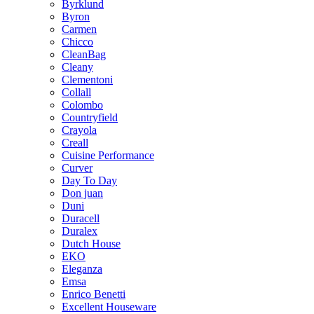
Byrklund
Byron
Carmen
Chicco
CleanBag
Cleany
Clementoni
Collall
Colombo
Countryfield
Crayola
Creall
Cuisine Performance
Curver
Day To Day
Don juan
Duni
Duracell
Duralex
Dutch House
EKO
Eleganza
Emsa
Enrico Benetti
Excellent Houseware