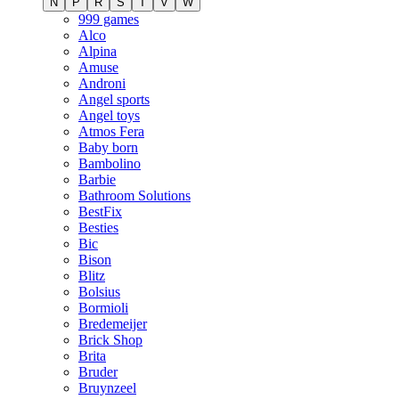
N
P
R
S
T
V
W
999 games
Alco
Alpina
Amuse
Androni
Angel sports
Angel toys
Atmos Fera
Baby born
Bambolino
Barbie
Bathroom Solutions
BestFix
Besties
Bic
Bison
Blitz
Bolsius
Bormioli
Bredemeijer
Brick Shop
Brita
Bruder
Bruynzeel