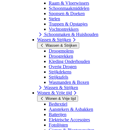
Raam & Vloerwissers
Schoonmaakmiddelen
Sponsen & Doeken
Stelen
Trappen & Opstapjes
Vochtontrekkers
Schoonmaken & Huishouden
Wassen & Strijken
Wassen & Strijken
Droogmolens
Droogrekken
Kleding Onderhouden
Overig Drogen
Strijkdekens
Strijktafels
Wasmanden & Boxen
Wassen & Strijken
Wonen & Vrije tijd
Wonen & Vrije tijd
Bedtextiel
Aanstekers & Asbakken
Batterijen
Elektrische Accesoires
Fotolijsten