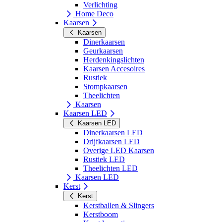
Verlichting
Home Deco
Kaarsen
Kaarsen
Dinerkaarsen
Geurkaarsen
Herdenkingslichten
Kaarsen Accesoires
Rustiek
Stompkaarsen
Theelichten
Kaarsen
Kaarsen LED
Kaarsen LED
Dinerkaarsen LED
Drijfkaarsen LED
Overige LED Kaarsen
Rustiek LED
Theelichten LED
Kaarsen LED
Kerst
Kerst
Kerstballen & Slingers
Kerstboom