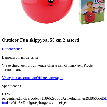
Outdoor Fun skippybal 50 cm 2 assorti
Buitenspellen
Benieuwd naar de prijs?
Vraag direct een vrijblijvende offerte aan of maak een Piccle
account aan.
Vraag een account aan
Offerte aanvragen
Specificaties
BTW
percentage
21%
Barcode
8711866293865
Artikelnummer
29386
Soort
Sk
fun
Leeftijd
3+
Doelgroep
Jongens en meisjes