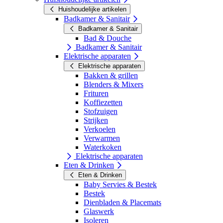
Huishoudelijke artikelen
Badkamer & Sanitair
Badkamer & Sanitair
Bad & Douche
Badkamer & Sanitair
Elektrische apparaten
Elektrische apparaten
Bakken & grillen
Blenders & Mixers
Frituren
Koffiezetten
Stofzuigen
Strijken
Verkoelen
Verwarmen
Waterkoken
Elektrische apparaten
Eten & Drinken
Eten & Drinken
Baby Servies & Bestek
Bestek
Dienbladen & Placemats
Glaswerk
Isoleren