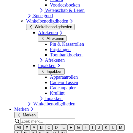
Voorleesboeken
Wetenschap & Leren
Speelgoed
Winkelbenodigdheden
Winkelbenodigdheden
Afrekenen
Afrekenen
Pin & Kassarollen
Prijstangen
Toonbankboeken
Afrekenen
Inpakken
Inpakken
Apparaatrollen
Cadeau Tassen
Cadeaupapier
Krullint
Inpakken
Winkelbenodigdheden
Merken
Merken
All
#
A
B
C
D
E
F
G
H
I
J
K
L
M