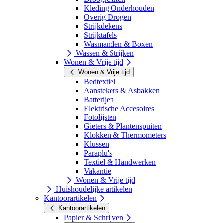
Kleding Onderhouden
Overig Drogen
Strijkdekens
Strijktafels
Wasmanden & Boxen
Wassen & Strijken
Wonen & Vrije tijd
Wonen & Vrije tijd
Bedtextiel
Aanstekers & Asbakken
Batterijen
Elektrische Accesoires
Fotolijsten
Gieters & Plantenspuiten
Klokken & Thermometers
Klussen
Paraplu's
Textiel & Handwerken
Vakantie
Wonen & Vrije tijd
Huishoudelijke artikelen
Kantoorartikelen
Kantoorartikelen
Papier & Schrijven