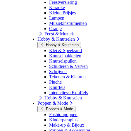
Feestversiering
Karaoke
Kleine Prijsjes
Lampen
Muziekinstrumenten
Oranje
Feest & Muziek
Hobby & Knutselen
Hobby & Knutselen
Klei & Speelzand
Knutselpakketten
Knutselspullen
Schilderen & Verven
Schrijven
Tekenen & Kleuren
Pluche
Knuffels
Interactieve Knuffels
Hobby & Knutselen
Poppen & Mode
Poppen & Mode
Fashionpoppen
Kinderparaplu's
Make-up & Bijoux
Poppen & Accessoires