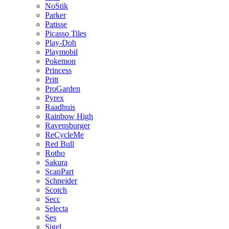
NoStik
Parker
Patisse
Picasso Tiles
Play-Doh
Playmobil
Pokemon
Princess
Pritt
ProGarden
Pyrex
Raadhuis
Rainbow High
Ravensburger
ReCycleMe
Red Bull
Rotho
Sakura
ScanPart
Schneider
Scotch
Secc
Selecta
Ses
Sigel