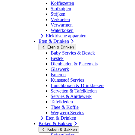
Koffiezetten
Stofzuigen
Strijken
Verkoelen
Verwarmen
Waterkoken
Elektrische apparaten
Eten & Drinken
Eten & Drinken
Baby Servies & Bestek
Bestek
Dienbladen & Placemats
Glaswerk
Isoleren
Kunststof Servies
Lunchboxen & Drinkbekers
Servetten & Tafelkleden
Servies & Aardewerk
Tafelkleden
Thee & Koffie
Wegwerp Servies
Eten & Drinken
Koken & Bakken
Koken & Bakken