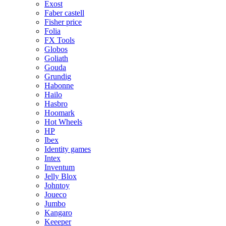
Exost
Faber castell
Fisher price
Folia
FX Tools
Globos
Goliath
Gouda
Grundig
Habonne
Hailo
Hasbro
Hoomark
Hot Wheels
HP
Ibex
Identity games
Intex
Inventum
Jelly Blox
Johntoy
Joueco
Jumbo
Kangaro
Keeeper