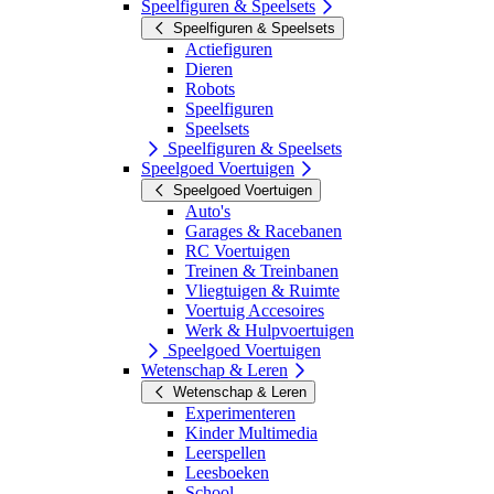
Speelfiguren & Speelsets
Speelfiguren & Speelsets
Actiefiguren
Dieren
Robots
Speelfiguren
Speelsets
Speelfiguren & Speelsets
Speelgoed Voertuigen
Speelgoed Voertuigen
Auto's
Garages & Racebanen
RC Voertuigen
Treinen & Treinbanen
Vliegtuigen & Ruimte
Voertuig Accesoires
Werk & Hulpvoertuigen
Speelgoed Voertuigen
Wetenschap & Leren
Wetenschap & Leren
Experimenteren
Kinder Multimedia
Leerspellen
Leesboeken
School