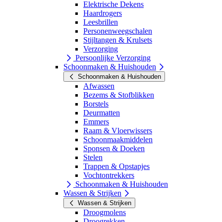
Elektrische Dekens
Haardrogers
Leesbrillen
Personenweegschalen
Stijltangen & Krulsets
Verzorging
Persoonlijke Verzorging
Schoonmaken & Huishouden
Schoonmaken & Huishouden
Afwassen
Bezems & Stofblikken
Borstels
Deurmatten
Emmers
Raam & Vloerwissers
Schoonmaakmiddelen
Sponsen & Doeken
Stelen
Trappen & Opstapjes
Vochtontrekkers
Schoonmaken & Huishouden
Wassen & Strijken
Wassen & Strijken
Droogmolens
Droogrekken