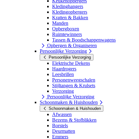
Keukenopbergers
Kledinghangers
Kledingopbergers
Kratten & Bakken
Manden
Opbergboxen
Ruimtewinners
Tassen & Boodschappenwagens
Opbergen & Organiseren
Persoonlijke Verzorging
Persoonlijke Verzorging
Elektrische Dekens
Haardrogers
Leesbrillen
Personenweegschalen
Stijltangen & Krulsets
Verzorging
Persoonlijke Verzorging
Schoonmaken & Huishouden
Schoonmaken & Huishouden
Afwassen
Bezems & Stofblikken
Borstels
Deurmatten
Emmers