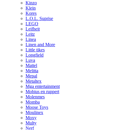
Kinzo
Klein
Kores
L.O.L. Suprise
LEGO
Leifheit
Leitz
Linea
Linen and More
Little tikes
Longfield
Luva
Mattel
Melitta
Mepal
Metaltex
Mga entertainment
Mobius en ruppert
Molenmes
Momba
Moose Toys
Moulinex
Moxy
Multy
Nerf