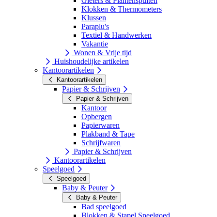
Gieters & Plantenspuiten
Klokken & Thermometers
Klussen
Paraplu's
Textiel & Handwerken
Vakantie
Wonen & Vrije tijd
Huishoudelijke artikelen
Kantoorartikelen
Kantoorartikelen
Papier & Schrijven
Papier & Schrijven
Kantoor
Opbergen
Papierwaren
Plakband & Tape
Schrijfwaren
Papier & Schrijven
Kantoorartikelen
Speelgoed
Speelgoed
Baby & Peuter
Baby & Peuter
Bad speelgoed
Blokken & Stapel Speelgoed