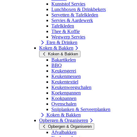
Kunststof Servies
Lunchboxen & Drinkbekers
Servetten & Tafelkleden
Servies & Aardewerk
Tafelkleden
Thee & Koffie
Wegwerp Servies
Eten & Drinken
Koken & Bakken
Koken & Bakken
Bakartikelen
BBQ
Keukengerei
Keukenmessen
Keukentextiel
Keukenweegschalen
Koekenpannen
Kookpannen
Ovenschalen
Snijplanken & Serveerplanken
Koken & Bakken
Opbergen & Organiseren
Opbergen & Organiseren
Afvalbakken