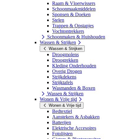
Raam & Vloerwissers
Schoonmaakmiddelen
Sponsen & Doeken
Stelen
Trappen & Opstapjes
Vochtontrekkers
Schoonmaken & Huishouden
Wassen & Strijken
Wassen & Strijken
Droogmolens
Droogrekken
Kleding Onderhouden
Overig Drogen
Strijkdekens
Strijktafels
Wasmanden & Boxen
Wassen & Strijken
Wonen & Vrije tijd
Wonen & Vrije tijd
Bedtextiel
Aanstekers & Asbakken
Batterijen
Elektrische Accesoires
Fotolijsten