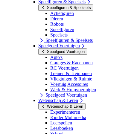
Speelfiguren & Speelsets
Speelfiguren & Speelsets
Actiefiguren
Dieren
Robots
Speelfiguren
Speelsets
Speelfiguren & Speelsets
Speelgoed Voertuigen
Speelgoed Voertuigen
Auto's
Garages & Racebanen
RC Voertuigen
Treinen & Treinbanen
Vliegtuigen & Ruimte
Voertuig Accesoires
Werk & Hulpvoertuigen
Speelgoed Voertuigen
Wetenschap & Leren
Wetenschap & Leren
Experimenteren
Kinder Multimedia
Leerspellen
Leesboeken
School