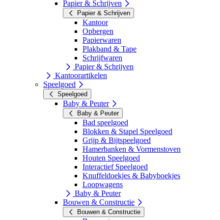
Papier & Schrijven
Papier & Schrijven
Kantoor
Opbergen
Papierwaren
Plakband & Tape
Schrijfwaren
Papier & Schrijven
Kantoorartikelen
Speelgoed
Speelgoed
Baby & Peuter
Baby & Peuter
Bad speelgoed
Blokken & Stapel Speelgoed
Grijp & Bijtspeelgoed
Hamerbanken & Vormenstoven
Houten Speelgoed
Interactief Speelgoed
Knuffeldoekjes & Babyboekjes
Loopwagens
Baby & Peuter
Bouwen & Constructie
Bouwen & Constructie