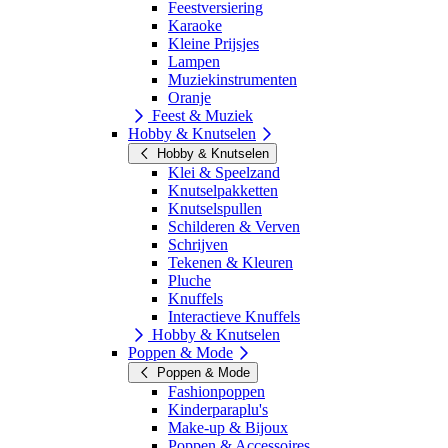
Feestversiering
Karaoke
Kleine Prijsjes
Lampen
Muziekinstrumenten
Oranje
Feest & Muziek
Hobby & Knutselen
Hobby & Knutselen
Klei & Speelzand
Knutselpakketten
Knutselspullen
Schilderen & Verven
Schrijven
Tekenen & Kleuren
Pluche
Knuffels
Interactieve Knuffels
Hobby & Knutselen
Poppen & Mode
Poppen & Mode
Fashionpoppen
Kinderparaplu's
Make-up & Bijoux
Poppen & Accessoires