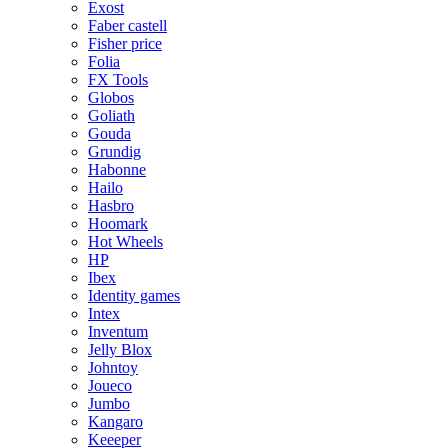
Exost
Faber castell
Fisher price
Folia
FX Tools
Globos
Goliath
Gouda
Grundig
Habonne
Hailo
Hasbro
Hoomark
Hot Wheels
HP
Ibex
Identity games
Intex
Inventum
Jelly Blox
Johntoy
Joueco
Jumbo
Kangaro
Keeeper