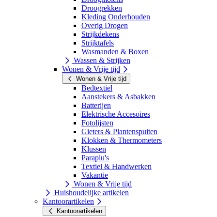
Droogrekken
Kleding Onderhouden
Overig Drogen
Strijkdekens
Strijktafels
Wasmanden & Boxen
Wassen & Strijken
Wonen & Vrije tijd
Wonen & Vrije tijd
Bedtextiel
Aanstekers & Asbakken
Batterijen
Elektrische Accesoires
Fotolijsten
Gieters & Plantenspuiten
Klokken & Thermometers
Klussen
Paraplu's
Textiel & Handwerken
Vakantie
Wonen & Vrije tijd
Huishoudelijke artikelen
Kantoorartikelen
Kantoorartikelen