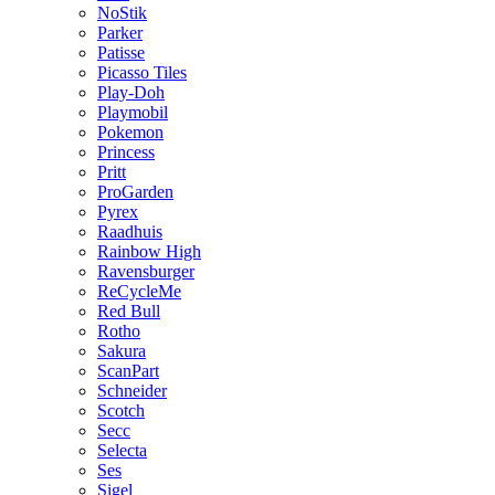
NoStik
Parker
Patisse
Picasso Tiles
Play-Doh
Playmobil
Pokemon
Princess
Pritt
ProGarden
Pyrex
Raadhuis
Rainbow High
Ravensburger
ReCycleMe
Red Bull
Rotho
Sakura
ScanPart
Schneider
Scotch
Secc
Selecta
Ses
Sigel