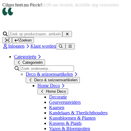
Op werkdagen voor 14.00 uur besteld, dezelfde dag verzonden
Zoeken
Inloggen
Klant worden
Categorieën
Categorieën
Deco & seizoensartikelen
Deco & seizoensartikelen
Home Deco
Home Deco
Decoratie
Geurverspreiders
Kaarsen
Kandelaars & Theelichthouders
Kunstbloemen & Planten
Kussens & Plaids
Vazen & Bloempotten