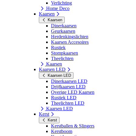
Verlichting
Home Deco
Kaarsen
Kaarsen
Dinerkaarsen
Geurkaarsen
Herdenkingslichten
Kaarsen Accesoires
Rustiek
Stompkaarsen
Theelichten
Kaarsen
Kaarsen LED
Kaarsen LED
Dinerkaarsen LED
Drijfkaarsen LED
Overige LED Kaarsen
Rustiek LED
Theelichten LED
Kaarsen LED
Kerst
Kerst
Kerstballen & Slingers
Kerstboom