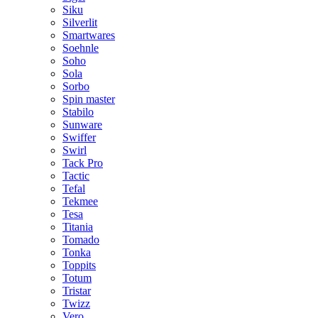
Siku
Silverlit
Smartwares
Soehnle
Soho
Sola
Sorbo
Spin master
Stabilo
Sunware
Swiffer
Swirl
Tack Pro
Tactic
Tefal
Tekmee
Tesa
Titania
Tomado
Tonka
Toppits
Totum
Tristar
Twizz
Vero