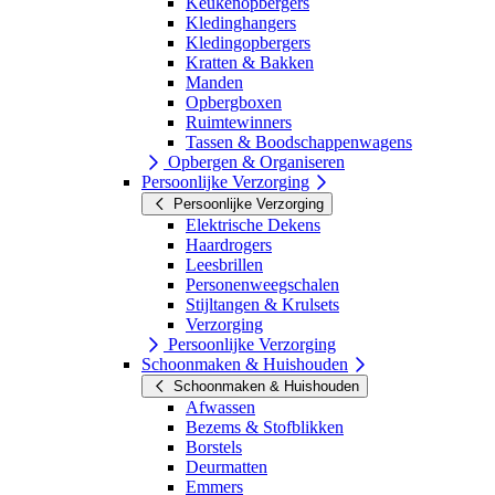
Keukenopbergers
Kledinghangers
Kledingopbergers
Kratten & Bakken
Manden
Opbergboxen
Ruimtewinners
Tassen & Boodschappenwagens
Opbergen & Organiseren
Persoonlijke Verzorging
Persoonlijke Verzorging
Elektrische Dekens
Haardrogers
Leesbrillen
Personenweegschalen
Stijltangen & Krulsets
Verzorging
Persoonlijke Verzorging
Schoonmaken & Huishouden
Schoonmaken & Huishouden
Afwassen
Bezems & Stofblikken
Borstels
Deurmatten
Emmers