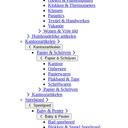
Gieters & Plantenspuiten
Klokken & Thermometers
Klussen
Paraplu's
Textiel & Handwerken
Vakantie
Wonen & Vrije tijd
Huishoudelijke artikelen
Kantoorartikelen
Kantoorartikelen
Papier & Schrijven
Papier & Schrijven
Kantoor
Opbergen
Papierwaren
Plakband & Tape
Schrijfwaren
Papier & Schrijven
Kantoorartikelen
Speelgoed
Speelgoed
Baby & Peuter
Baby & Peuter
Bad speelgoed
Blokken & Stapel Speelgoed