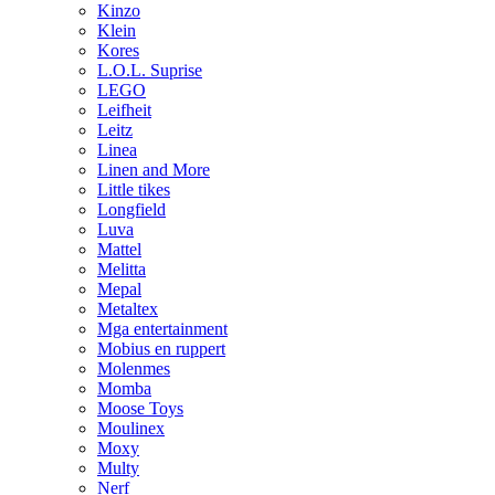
Kinzo
Klein
Kores
L.O.L. Suprise
LEGO
Leifheit
Leitz
Linea
Linen and More
Little tikes
Longfield
Luva
Mattel
Melitta
Mepal
Metaltex
Mga entertainment
Mobius en ruppert
Molenmes
Momba
Moose Toys
Moulinex
Moxy
Multy
Nerf