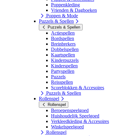
Poppenkleding
Vrienden & Dagboeken
Poppen & Mode
Puzzels & Spellen
Puzzels & Spellen
Actiespellen
Bordspellen
Breinbrekers
Dobbelspellen
Kaartspellen
Kinderpuzzels
Kinderspellen
Partyspellen
Puzzels
Reisspellen
Scoreblokken & Accesoires
Puzzels & Spellen
Rollenspel
Rollenspel
Beroepenspeelgoed
Huishoudelijk Speelgoed
Verkleedkleding & Accesoires
Winkelspeelgoed
Rollenspel