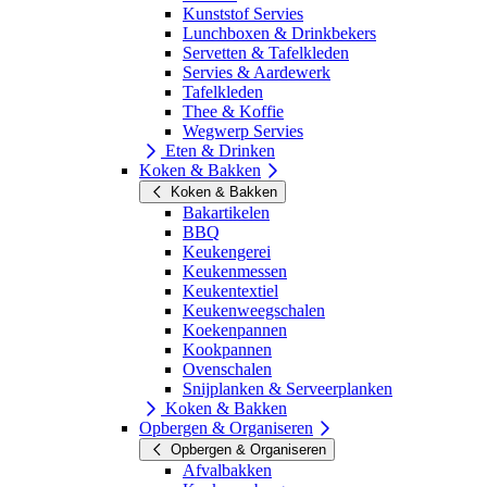
Kunststof Servies
Lunchboxen & Drinkbekers
Servetten & Tafelkleden
Servies & Aardewerk
Tafelkleden
Thee & Koffie
Wegwerp Servies
Eten & Drinken
Koken & Bakken
Koken & Bakken
Bakartikelen
BBQ
Keukengerei
Keukenmessen
Keukentextiel
Keukenweegschalen
Koekenpannen
Kookpannen
Ovenschalen
Snijplanken & Serveerplanken
Koken & Bakken
Opbergen & Organiseren
Opbergen & Organiseren
Afvalbakken