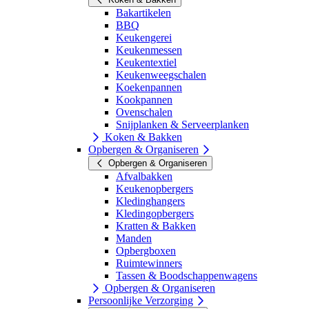
Bakartikelen
BBQ
Keukengerei
Keukenmessen
Keukentextiel
Keukenweegschalen
Koekenpannen
Kookpannen
Ovenschalen
Snijplanken & Serveerplanken
Koken & Bakken
Opbergen & Organiseren
Opbergen & Organiseren
Afvalbakken
Keukenopbergers
Kledinghangers
Kledingopbergers
Kratten & Bakken
Manden
Opbergboxen
Ruimtewinners
Tassen & Boodschappenwagens
Opbergen & Organiseren
Persoonlijke Verzorging