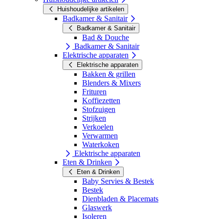
Huishoudelijke artikelen
Badkamer & Sanitair
Badkamer & Sanitair
Bad & Douche
Badkamer & Sanitair
Elektrische apparaten
Elektrische apparaten
Bakken & grillen
Blenders & Mixers
Frituren
Koffiezetten
Stofzuigen
Strijken
Verkoelen
Verwarmen
Waterkoken
Elektrische apparaten
Eten & Drinken
Eten & Drinken
Baby Servies & Bestek
Bestek
Dienbladen & Placemats
Glaswerk
Isoleren