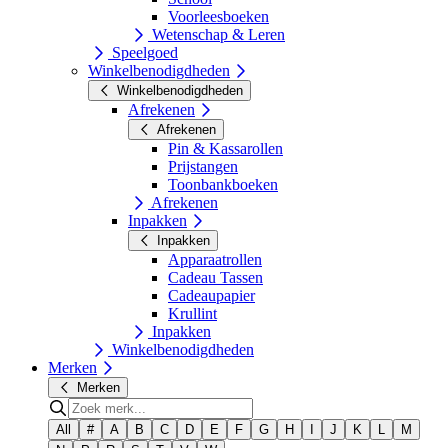
Voorleesboeken
Wetenschap & Leren
Speelgoed
Winkelbenodigdheden
Winkelbenodigdheden
Afrekenen
Afrekenen
Pin & Kassarollen
Prijstangen
Toonbankboeken
Afrekenen
Inpakken
Inpakken
Apparaatrollen
Cadeau Tassen
Cadeaupapier
Krullint
Inpakken
Winkelbenodigdheden
Merken
Merken
All
#
A
B
C
D
E
F
G
H
I
J
K
L
M