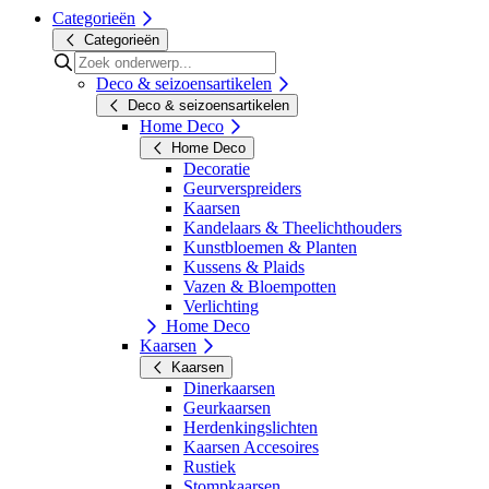
Categorieën
Categorieën
Deco & seizoensartikelen
Deco & seizoensartikelen
Home Deco
Home Deco
Decoratie
Geurverspreiders
Kaarsen
Kandelaars & Theelichthouders
Kunstbloemen & Planten
Kussens & Plaids
Vazen & Bloempotten
Verlichting
Home Deco
Kaarsen
Kaarsen
Dinerkaarsen
Geurkaarsen
Herdenkingslichten
Kaarsen Accesoires
Rustiek
Stompkaarsen