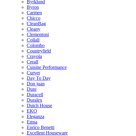
Byrklund
Byron
Carmen
Chicco
CleanBag
Cleany
Clementoni
Collall
Colombo
Countryfield
Crayola
Creall
Cuisine Performance
Curver
Day To Day
Don juan
Duni
Duracell
Duralex
Dutch House
EKO
Eleganza
Emsa
Enrico Benetti
Excellent Houseware