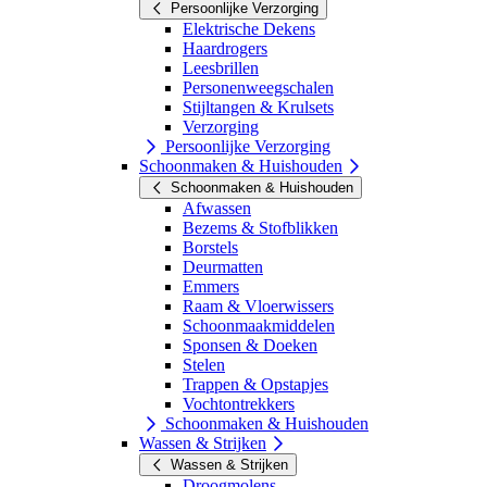
Persoonlijke Verzorging
Elektrische Dekens
Haardrogers
Leesbrillen
Personenweegschalen
Stijltangen & Krulsets
Verzorging
Persoonlijke Verzorging
Schoonmaken & Huishouden
Schoonmaken & Huishouden
Afwassen
Bezems & Stofblikken
Borstels
Deurmatten
Emmers
Raam & Vloerwissers
Schoonmaakmiddelen
Sponsen & Doeken
Stelen
Trappen & Opstapjes
Vochtontrekkers
Schoonmaken & Huishouden
Wassen & Strijken
Wassen & Strijken
Droogmolens