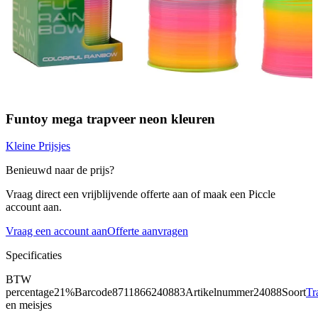
Funtoy mega trapveer neon kleuren
Kleine Prijsjes
Benieuwd naar de prijs?
Vraag direct een vrijblijvende offerte aan of maak een Piccle
account aan.
Vraag een account aan
Offerte aanvragen
Specificaties
BTW
percentage
21%
Barcode
8711866240883
Artikelnummer
24088
Soort
Tr
en meisjes