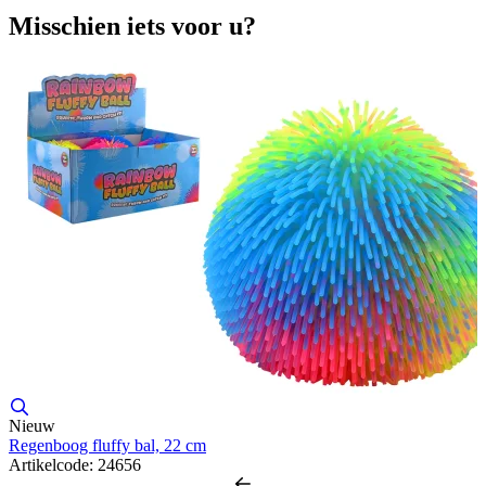
Misschien iets voor u?
Nieuw
G
Regenboog fluffy bal, 22 cm
A
Artikelcode: 24656