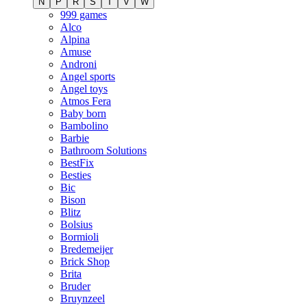
N
P
R
S
T
V
W
999 games
Alco
Alpina
Amuse
Androni
Angel sports
Angel toys
Atmos Fera
Baby born
Bambolino
Barbie
Bathroom Solutions
BestFix
Besties
Bic
Bison
Blitz
Bolsius
Bormioli
Bredemeijer
Brick Shop
Brita
Bruder
Bruynzeel