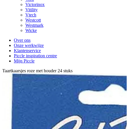
Victorinox
Vitility
Vtech
Westcott
Westmark
Wicke
Over ons
Onze werkwijze
Klantenservice
Piccle inspiration centre
Mijn Piccle
Taartkaarsjes roze met houder 24 stuks