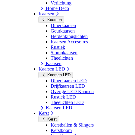
Verlichting
Home Deco
Kaarsen
Kaarsen
Dinerkaarsen
Geurkaarsen
Herdenkingslichten
Kaarsen Accesoires
Rustiek
Stompkaarsen
Theelichten
Kaarsen
Kaarsen LED
Kaarsen LED
Dinerkaarsen LED
Drijfkaarsen LED
Overige LED Kaarsen
Rustiek LED
Theelichten LED
Kaarsen LED
Kerst
Kerst
Kerstballen & Slingers
Kerstboom