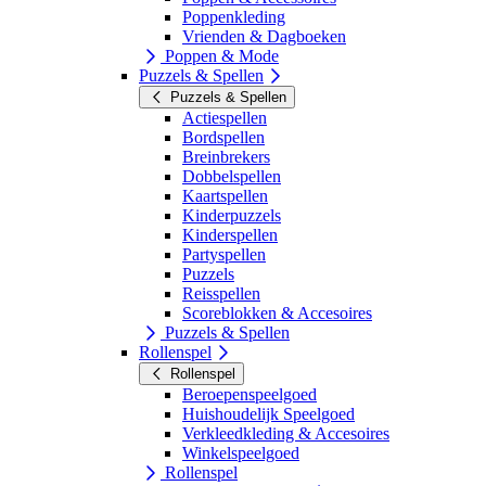
Poppenkleding
Vrienden & Dagboeken
Poppen & Mode
Puzzels & Spellen
Puzzels & Spellen
Actiespellen
Bordspellen
Breinbrekers
Dobbelspellen
Kaartspellen
Kinderpuzzels
Kinderspellen
Partyspellen
Puzzels
Reisspellen
Scoreblokken & Accesoires
Puzzels & Spellen
Rollenspel
Rollenspel
Beroepenspeelgoed
Huishoudelijk Speelgoed
Verkleedkleding & Accesoires
Winkelspeelgoed
Rollenspel