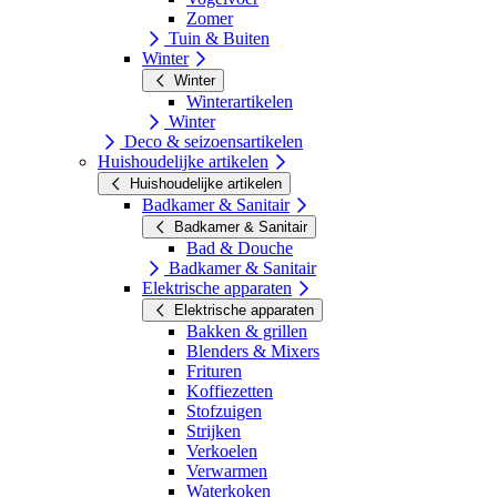
Zomer
Tuin & Buiten
Winter
Winter
Winterartikelen
Winter
Deco & seizoensartikelen
Huishoudelijke artikelen
Huishoudelijke artikelen
Badkamer & Sanitair
Badkamer & Sanitair
Bad & Douche
Badkamer & Sanitair
Elektrische apparaten
Elektrische apparaten
Bakken & grillen
Blenders & Mixers
Frituren
Koffiezetten
Stofzuigen
Strijken
Verkoelen
Verwarmen
Waterkoken