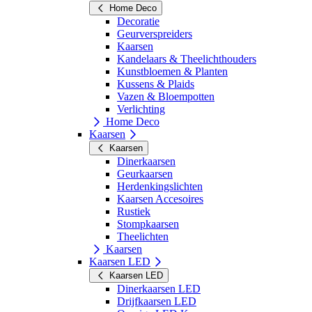
Home Deco
Decoratie
Geurverspreiders
Kaarsen
Kandelaars & Theelichthouders
Kunstbloemen & Planten
Kussens & Plaids
Vazen & Bloempotten
Verlichting
Home Deco
Kaarsen
Kaarsen
Dinerkaarsen
Geurkaarsen
Herdenkingslichten
Kaarsen Accesoires
Rustiek
Stompkaarsen
Theelichten
Kaarsen
Kaarsen LED
Kaarsen LED
Dinerkaarsen LED
Drijfkaarsen LED