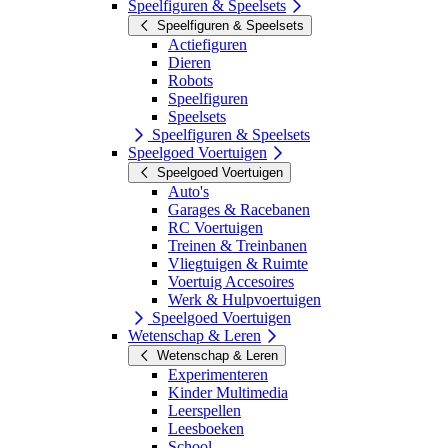
Speelfiguren & Speelsets
Speelfiguren & Speelsets
Actiefiguren
Dieren
Robots
Speelfiguren
Speelsets
Speelfiguren & Speelsets
Speelgoed Voertuigen
Speelgoed Voertuigen
Auto's
Garages & Racebanen
RC Voertuigen
Treinen & Treinbanen
Vliegtuigen & Ruimte
Voertuig Accesoires
Werk & Hulpvoertuigen
Speelgoed Voertuigen
Wetenschap & Leren
Wetenschap & Leren
Experimenteren
Kinder Multimedia
Leerspellen
Leesboeken
School