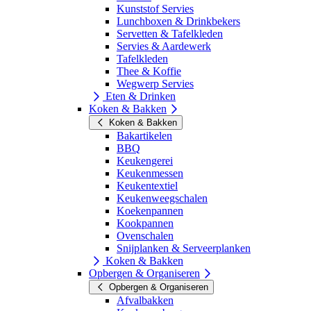
Kunststof Servies
Lunchboxen & Drinkbekers
Servetten & Tafelkleden
Servies & Aardewerk
Tafelkleden
Thee & Koffie
Wegwerp Servies
Eten & Drinken
Koken & Bakken
Koken & Bakken
Bakartikelen
BBQ
Keukengerei
Keukenmessen
Keukentextiel
Keukenweegschalen
Koekenpannen
Kookpannen
Ovenschalen
Snijplanken & Serveerplanken
Koken & Bakken
Opbergen & Organiseren
Opbergen & Organiseren
Afvalbakken