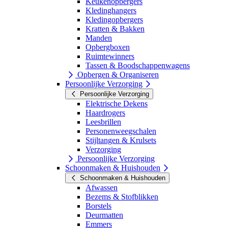
Keukenopbergers
Kledinghangers
Kledingopbergers
Kratten & Bakken
Manden
Opbergboxen
Ruimtewinners
Tassen & Boodschappenwagens
Opbergen & Organiseren
Persoonlijke Verzorging
Persoonlijke Verzorging
Elektrische Dekens
Haardrogers
Leesbrillen
Personenweegschalen
Stijltangen & Krulsets
Verzorging
Persoonlijke Verzorging
Schoonmaken & Huishouden
Schoonmaken & Huishouden
Afwassen
Bezems & Stofblikken
Borstels
Deurmatten
Emmers