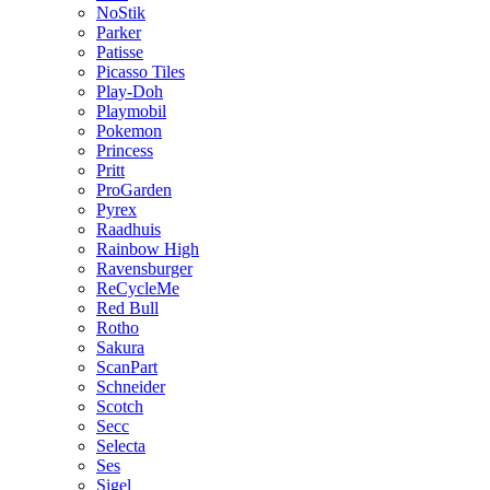
NoStik
Parker
Patisse
Picasso Tiles
Play-Doh
Playmobil
Pokemon
Princess
Pritt
ProGarden
Pyrex
Raadhuis
Rainbow High
Ravensburger
ReCycleMe
Red Bull
Rotho
Sakura
ScanPart
Schneider
Scotch
Secc
Selecta
Ses
Sigel