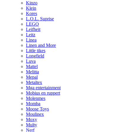
Kinzo
Klein
Kores
L.O.L. Suprise
LEGO
Leifheit
Leitz
Linea
Linen and More
Little tikes
Longfield
Luva
Mattel
Melitta
Mepal
Metaltex
Mga entertainment
Mobius en ruppert
Molenmes
Momba
Moose Toys
Moulinex
Moxy
Multy
Nerf