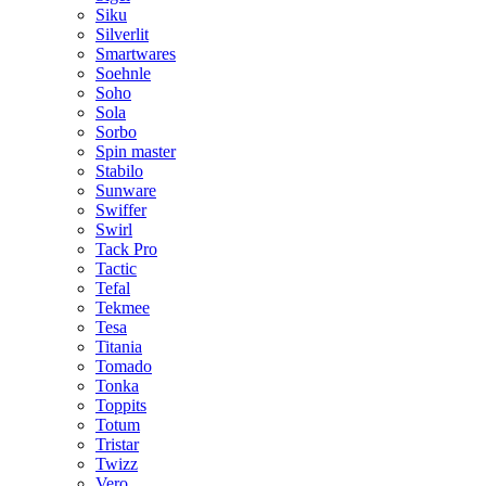
Siku
Silverlit
Smartwares
Soehnle
Soho
Sola
Sorbo
Spin master
Stabilo
Sunware
Swiffer
Swirl
Tack Pro
Tactic
Tefal
Tekmee
Tesa
Titania
Tomado
Tonka
Toppits
Totum
Tristar
Twizz
Vero