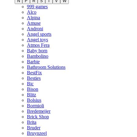
N
P
R
S
T
V
W
999 games
Alco
Alpina
Amuse
Androni
Angel sports
Angel toys
Atmos Fera
Baby born
Bambolino
Barbie
Bathroom Solutions
BestFix
Besties
Bic
Bison
Blitz
Bolsius
Bormioli
Bredemeijer
Brick Shop
Brita
Bruder
Bruynzeel