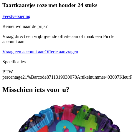
Taartkaarsjes roze met houder 24 stuks
Feestversiering
Benieuwd naar de prijs?
Vraag direct een vrijblijvende offerte aan of maak een Piccle
account aan.
Vraag een account aan
Offerte aanvragen
Specificaties
BTW
percentage
21%
Barcode
8711319030078
Artikelnummer
403007
Kleur
Misschien iets voor u?