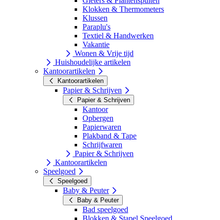
Gieters & Plantenspuiten
Klokken & Thermometers
Klussen
Paraplu's
Textiel & Handwerken
Vakantie
Wonen & Vrije tijd
Huishoudelijke artikelen
Kantoorartikelen
Kantoorartikelen
Papier & Schrijven
Papier & Schrijven
Kantoor
Opbergen
Papierwaren
Plakband & Tape
Schrijfwaren
Papier & Schrijven
Kantoorartikelen
Speelgoed
Speelgoed
Baby & Peuter
Baby & Peuter
Bad speelgoed
Blokken & Stapel Speelgoed