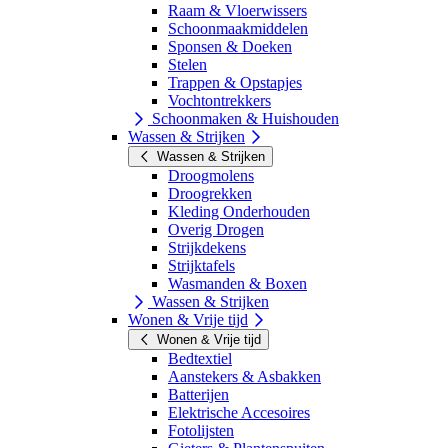
Raam & Vloerwissers
Schoonmaakmiddelen
Sponsen & Doeken
Stelen
Trappen & Opstapjes
Vochtontrekkers
Schoonmaken & Huishouden
Wassen & Strijken
Wassen & Strijken
Droogmolens
Droogrekken
Kleding Onderhouden
Overig Drogen
Strijkdekens
Strijktafels
Wasmanden & Boxen
Wassen & Strijken
Wonen & Vrije tijd
Wonen & Vrije tijd
Bedtextiel
Aanstekers & Asbakken
Batterijen
Elektrische Accesoires
Fotolijsten