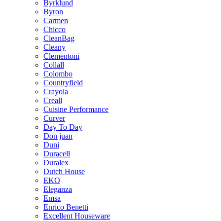
Byrklund
Byron
Carmen
Chicco
CleanBag
Cleany
Clementoni
Collall
Colombo
Countryfield
Crayola
Creall
Cuisine Performance
Curver
Day To Day
Don juan
Duni
Duracell
Duralex
Dutch House
EKO
Eleganza
Emsa
Enrico Benetti
Excellent Houseware