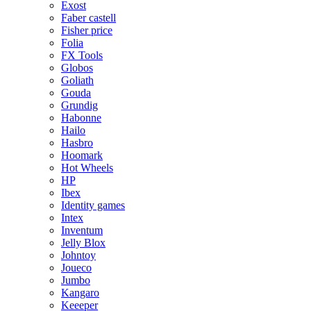
Exost
Faber castell
Fisher price
Folia
FX Tools
Globos
Goliath
Gouda
Grundig
Habonne
Hailo
Hasbro
Hoomark
Hot Wheels
HP
Ibex
Identity games
Intex
Inventum
Jelly Blox
Johntoy
Joueco
Jumbo
Kangaro
Keeeper