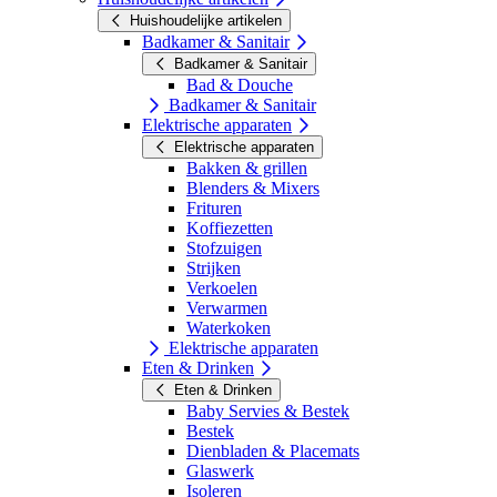
Huishoudelijke artikelen
Badkamer & Sanitair
Badkamer & Sanitair
Bad & Douche
Badkamer & Sanitair
Elektrische apparaten
Elektrische apparaten
Bakken & grillen
Blenders & Mixers
Frituren
Koffiezetten
Stofzuigen
Strijken
Verkoelen
Verwarmen
Waterkoken
Elektrische apparaten
Eten & Drinken
Eten & Drinken
Baby Servies & Bestek
Bestek
Dienbladen & Placemats
Glaswerk
Isoleren