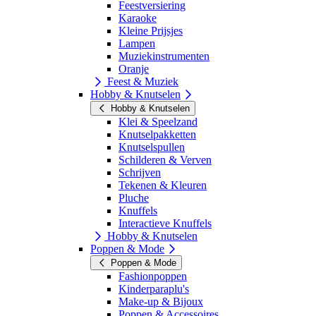
Feestversiering
Karaoke
Kleine Prijsjes
Lampen
Muziekinstrumenten
Oranje
Feest & Muziek
Hobby & Knutselen
Hobby & Knutselen
Klei & Speelzand
Knutselpakketten
Knutselspullen
Schilderen & Verven
Schrijven
Tekenen & Kleuren
Pluche
Knuffels
Interactieve Knuffels
Hobby & Knutselen
Poppen & Mode
Poppen & Mode
Fashionpoppen
Kinderparaplu's
Make-up & Bijoux
Poppen & Accessoires