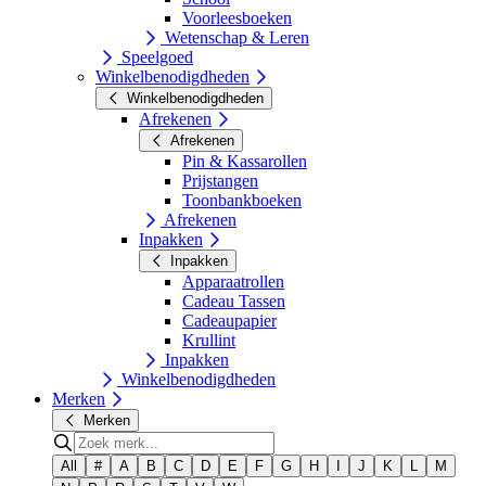
Voorleesboeken
Wetenschap & Leren
Speelgoed
Winkelbenodigdheden
Winkelbenodigdheden
Afrekenen
Afrekenen
Pin & Kassarollen
Prijstangen
Toonbankboeken
Afrekenen
Inpakken
Inpakken
Apparaatrollen
Cadeau Tassen
Cadeaupapier
Krullint
Inpakken
Winkelbenodigdheden
Merken
Merken
All
#
A
B
C
D
E
F
G
H
I
J
K
L
M