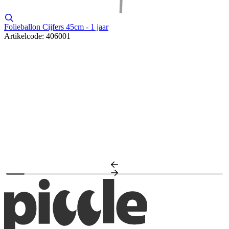
Folieballon Cijfers 45cm - 1 jaar
Artikelcode: 406001
N
A