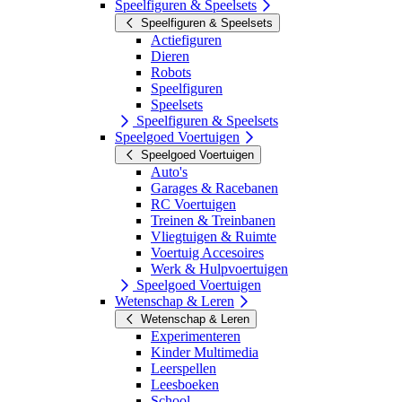
Speelfiguren & Speelsets
Speelfiguren & Speelsets
Actiefiguren
Dieren
Robots
Speelfiguren
Speelsets
Speelfiguren & Speelsets
Speelgoed Voertuigen
Speelgoed Voertuigen
Auto's
Garages & Racebanen
RC Voertuigen
Treinen & Treinbanen
Vliegtuigen & Ruimte
Voertuig Accesoires
Werk & Hulpvoertuigen
Speelgoed Voertuigen
Wetenschap & Leren
Wetenschap & Leren
Experimenteren
Kinder Multimedia
Leerspellen
Leesboeken
School