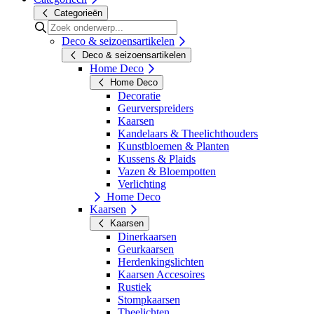
Categorieën
Deco & seizoensartikelen
Deco & seizoensartikelen
Home Deco
Home Deco
Decoratie
Geurverspreiders
Kaarsen
Kandelaars & Theelichthouders
Kunstbloemen & Planten
Kussens & Plaids
Vazen & Bloempotten
Verlichting
Home Deco
Kaarsen
Kaarsen
Dinerkaarsen
Geurkaarsen
Herdenkingslichten
Kaarsen Accesoires
Rustiek
Stompkaarsen
Theelichten