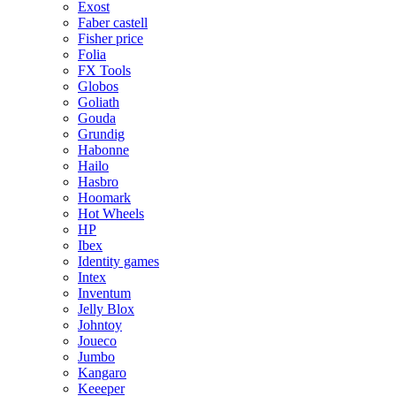
Exost
Faber castell
Fisher price
Folia
FX Tools
Globos
Goliath
Gouda
Grundig
Habonne
Hailo
Hasbro
Hoomark
Hot Wheels
HP
Ibex
Identity games
Intex
Inventum
Jelly Blox
Johntoy
Joueco
Jumbo
Kangaro
Keeeper