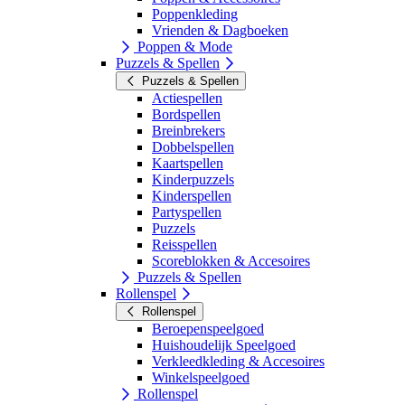
Poppenkleding
Vrienden & Dagboeken
Poppen & Mode
Puzzels & Spellen
Puzzels & Spellen
Actiespellen
Bordspellen
Breinbrekers
Dobbelspellen
Kaartspellen
Kinderpuzzels
Kinderspellen
Partyspellen
Puzzels
Reisspellen
Scoreblokken & Accesoires
Puzzels & Spellen
Rollenspel
Rollenspel
Beroepenspeelgoed
Huishoudelijk Speelgoed
Verkleedkleding & Accesoires
Winkelspeelgoed
Rollenspel