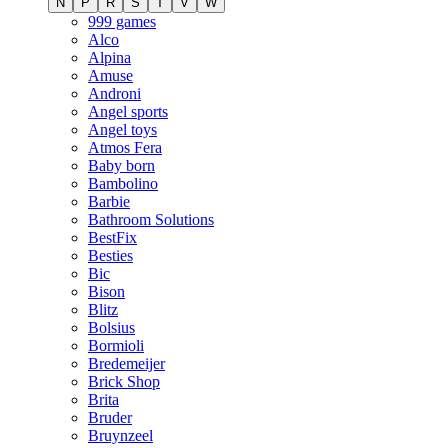
N
P
R
S
T
V
W
999 games
Alco
Alpina
Amuse
Androni
Angel sports
Angel toys
Atmos Fera
Baby born
Bambolino
Barbie
Bathroom Solutions
BestFix
Besties
Bic
Bison
Blitz
Bolsius
Bormioli
Bredemeijer
Brick Shop
Brita
Bruder
Bruynzeel