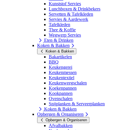
Kunststof Servies
Lunchboxen & Drinkbekers
Servetten & Tafelkleden
Servies & Aardewerk
Tafelkleden
Thee & Koffie
Wegwerp Servies
Eten & Drinken
Koken & Bakken
Koken & Bakken
Bakartikelen
BBQ
Keukengerei
Keukenmessen
Keukentextiel
Keukenweegschalen
Koekenpannen
Kookpannen
Ovenschalen
Snijplanken & Serveerplanken
Koken & Bakken
Opbergen & Organiseren
Opbergen & Organiseren
Afvalbakken