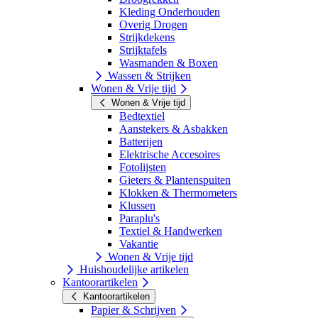
Kleding Onderhouden
Overig Drogen
Strijkdekens
Strijktafels
Wasmanden & Boxen
Wassen & Strijken
Wonen & Vrije tijd
Wonen & Vrije tijd
Bedtextiel
Aanstekers & Asbakken
Batterijen
Elektrische Accesoires
Fotolijsten
Gieters & Plantenspuiten
Klokken & Thermometers
Klussen
Paraplu's
Textiel & Handwerken
Vakantie
Wonen & Vrije tijd
Huishoudelijke artikelen
Kantoorartikelen
Kantoorartikelen
Papier & Schrijven