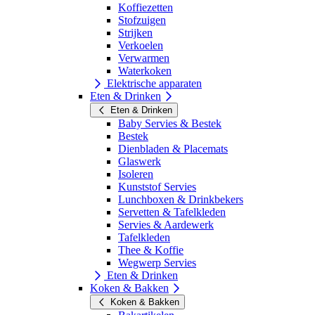
Koffiezetten
Stofzuigen
Strijken
Verkoelen
Verwarmen
Waterkoken
Elektrische apparaten
Eten & Drinken
Eten & Drinken
Baby Servies & Bestek
Bestek
Dienbladen & Placemats
Glaswerk
Isoleren
Kunststof Servies
Lunchboxen & Drinkbekers
Servetten & Tafelkleden
Servies & Aardewerk
Tafelkleden
Thee & Koffie
Wegwerp Servies
Eten & Drinken
Koken & Bakken
Koken & Bakken