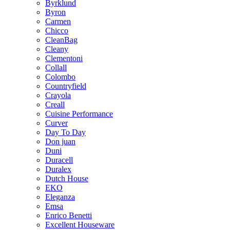
Byrklund
Byron
Carmen
Chicco
CleanBag
Cleany
Clementoni
Collall
Colombo
Countryfield
Crayola
Creall
Cuisine Performance
Curver
Day To Day
Don juan
Duni
Duracell
Duralex
Dutch House
EKO
Eleganza
Emsa
Enrico Benetti
Excellent Houseware