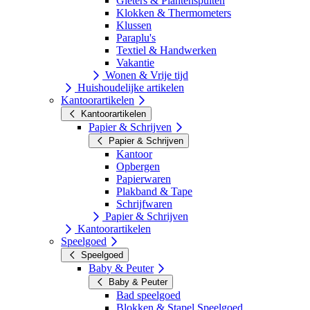
Gieters & Plantenspuiten
Klokken & Thermometers
Klussen
Paraplu's
Textiel & Handwerken
Vakantie
Wonen & Vrije tijd
Huishoudelijke artikelen
Kantoorartikelen
Kantoorartikelen
Papier & Schrijven
Papier & Schrijven
Kantoor
Opbergen
Papierwaren
Plakband & Tape
Schrijfwaren
Papier & Schrijven
Kantoorartikelen
Speelgoed
Speelgoed
Baby & Peuter
Baby & Peuter
Bad speelgoed
Blokken & Stapel Speelgoed