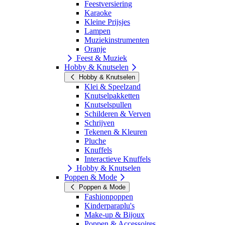
Feestversiering
Karaoke
Kleine Prijsjes
Lampen
Muziekinstrumenten
Oranje
Feest & Muziek
Hobby & Knutselen
Hobby & Knutselen
Klei & Speelzand
Knutselpakketten
Knutselspullen
Schilderen & Verven
Schrijven
Tekenen & Kleuren
Pluche
Knuffels
Interactieve Knuffels
Hobby & Knutselen
Poppen & Mode
Poppen & Mode
Fashionpoppen
Kinderparaplu's
Make-up & Bijoux
Poppen & Accessoires