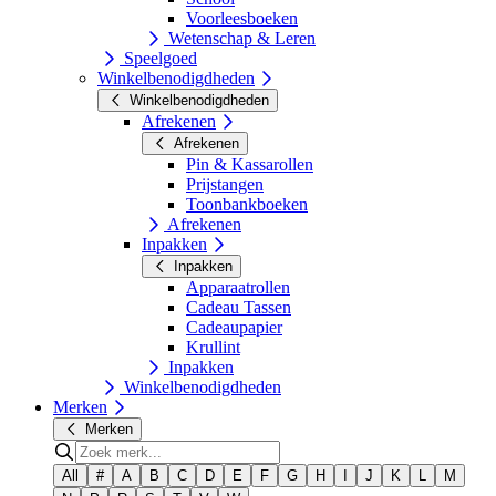
Voorleesboeken
Wetenschap & Leren
Speelgoed
Winkelbenodigdheden
Winkelbenodigdheden
Afrekenen
Afrekenen
Pin & Kassarollen
Prijstangen
Toonbankboeken
Afrekenen
Inpakken
Inpakken
Apparaatrollen
Cadeau Tassen
Cadeaupapier
Krullint
Inpakken
Winkelbenodigdheden
Merken
Merken
All
#
A
B
C
D
E
F
G
H
I
J
K
L
M