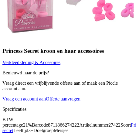
Princess Secret kroon en haar accessoires
Verkleedkleding & Accesoires
Benieuwd naar de prijs?
Vraag direct een vrijblijvende offerte aan of maak een Piccle
account aan.
Vraag een account aan
Offerte aanvragen
Specificaties
BTW
percentage
21%
Barcode
8711866274222
Artikelnummer
27422
Soort
Pr
secret
Leeftijd
3+
Doelgroep
Meisjes