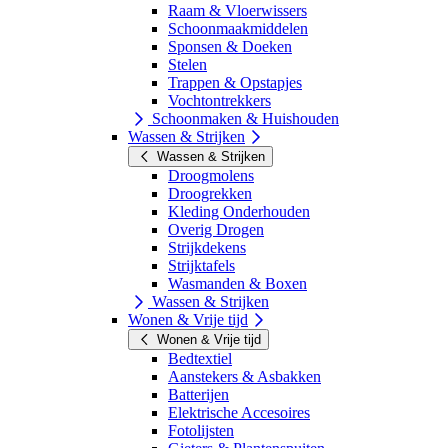
Raam & Vloerwissers
Schoonmaakmiddelen
Sponsen & Doeken
Stelen
Trappen & Opstapjes
Vochtontrekkers
Schoonmaken & Huishouden
Wassen & Strijken
Wassen & Strijken
Droogmolens
Droogrekken
Kleding Onderhouden
Overig Drogen
Strijkdekens
Strijktafels
Wasmanden & Boxen
Wassen & Strijken
Wonen & Vrije tijd
Wonen & Vrije tijd
Bedtextiel
Aanstekers & Asbakken
Batterijen
Elektrische Accesoires
Fotolijsten