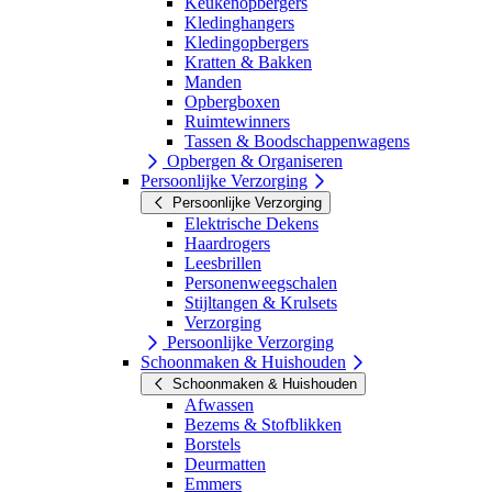
Keukenopbergers
Kledinghangers
Kledingopbergers
Kratten & Bakken
Manden
Opbergboxen
Ruimtewinners
Tassen & Boodschappenwagens
Opbergen & Organiseren
Persoonlijke Verzorging
Persoonlijke Verzorging
Elektrische Dekens
Haardrogers
Leesbrillen
Personenweegschalen
Stijltangen & Krulsets
Verzorging
Persoonlijke Verzorging
Schoonmaken & Huishouden
Schoonmaken & Huishouden
Afwassen
Bezems & Stofblikken
Borstels
Deurmatten
Emmers