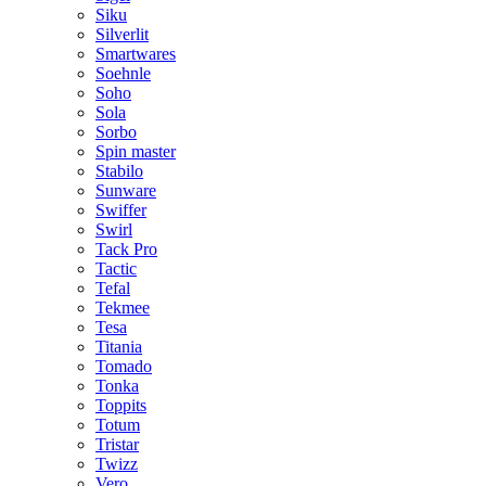
Siku
Silverlit
Smartwares
Soehnle
Soho
Sola
Sorbo
Spin master
Stabilo
Sunware
Swiffer
Swirl
Tack Pro
Tactic
Tefal
Tekmee
Tesa
Titania
Tomado
Tonka
Toppits
Totum
Tristar
Twizz
Vero