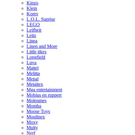
Kinzo
Klein
Kores
L.O.L. Suprise
LEGO
Leifheit
Leitz
Linea
Linen and More
Little tikes
Longfield
Luva
Mattel
Melitta
Mepal
Metaltex
Mga entertainment
Mobius en ruppert
Molenmes
Momba
Moose Toys
Moulinex
Moxy
Multy
Nerf