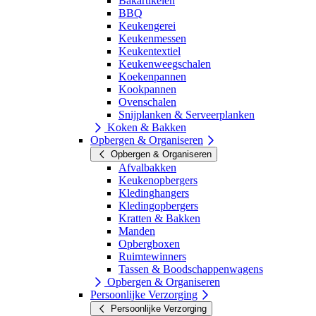
Bakartikelen
BBQ
Keukengerei
Keukenmessen
Keukentextiel
Keukenweegschalen
Koekenpannen
Kookpannen
Ovenschalen
Snijplanken & Serveerplanken
Koken & Bakken
Opbergen & Organiseren
Opbergen & Organiseren
Afvalbakken
Keukenopbergers
Kledinghangers
Kledingopbergers
Kratten & Bakken
Manden
Opbergboxen
Ruimtewinners
Tassen & Boodschappenwagens
Opbergen & Organiseren
Persoonlijke Verzorging
Persoonlijke Verzorging