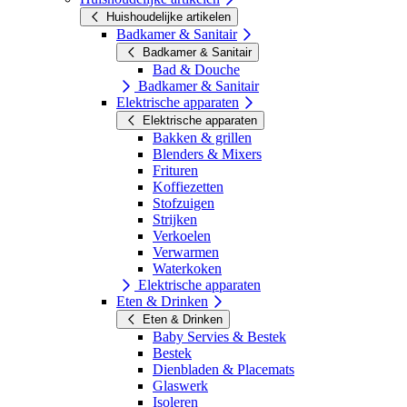
Huishoudelijke artikelen
Badkamer & Sanitair
Badkamer & Sanitair
Bad & Douche
Badkamer & Sanitair
Elektrische apparaten
Elektrische apparaten
Bakken & grillen
Blenders & Mixers
Frituren
Koffiezetten
Stofzuigen
Strijken
Verkoelen
Verwarmen
Waterkoken
Elektrische apparaten
Eten & Drinken
Eten & Drinken
Baby Servies & Bestek
Bestek
Dienbladen & Placemats
Glaswerk
Isoleren