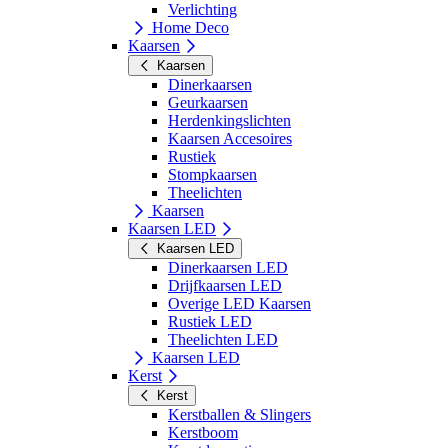
Verlichting
Home Deco
Kaarsen
Kaarsen
Dinerkaarsen
Geurkaarsen
Herdenkingslichten
Kaarsen Accesoires
Rustiek
Stompkaarsen
Theelichten
Kaarsen
Kaarsen LED
Kaarsen LED
Dinerkaarsen LED
Drijfkaarsen LED
Overige LED Kaarsen
Rustiek LED
Theelichten LED
Kaarsen LED
Kerst
Kerst
Kerstballen & Slingers
Kerstboom