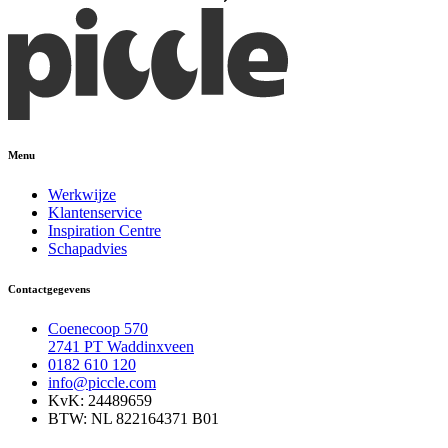
Menu
Werkwijze
Klantenservice
Inspiration Centre
Schapadvies
Contactgegevens
Coenecoop 570
2741 PT Waddinxveen
0182 610 120
info@piccle.com
KvK: 24489659
BTW: NL 822164371 B01