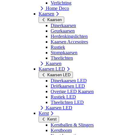
Verlichting
Home Deco
Kaarsen
Kaarsen
Dinerkaarsen
Geurkaarsen
Herdenkingslichten
Kaarsen Accesoires
Rustiek
Stompkaarsen
Theelichten
Kaarsen
Kaarsen LED
Kaarsen LED
Dinerkaarsen LED
Drijfkaarsen LED
Overige LED Kaarsen
Rustiek LED
Theelichten LED
Kaarsen LED
Kerst
Kerst
Kerstballen & Slingers
Kerstboom