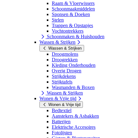
Raam & Vloerwissers
Schoonmaakmiddelen
Sponsen & Doeken
Stelen
Trappen & Opstapjes
Vochtontrekkers
Schoonmaken & Huishouden
Wassen & Strijken
Wassen & Strijken
Droogmolens
Droogrekken
Kleding Onderhouden
Overig Drogen
Strijkdekens
Strijktafels
Wasmanden & Boxen
Wassen & Strijken
Wonen & Vrije tijd
Wonen & Vrije tijd
Bedtextiel
Aanstekers & Asbakken
Batterijen
Elektrische Accesoires
Fotolijsten