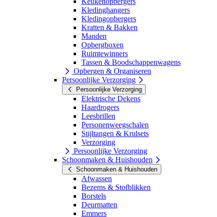
Keukenopbergers
Kledinghangers
Kledingopbergers
Kratten & Bakken
Manden
Opbergboxen
Ruimtewinners
Tassen & Boodschappenwagens
Opbergen & Organiseren
Persoonlijke Verzorging
Persoonlijke Verzorging
Elektrische Dekens
Haardrogers
Leesbrillen
Personenweegschalen
Stijltangen & Krulsets
Verzorging
Persoonlijke Verzorging
Schoonmaken & Huishouden
Schoonmaken & Huishouden
Afwassen
Bezems & Stofblikken
Borstels
Deurmatten
Emmers