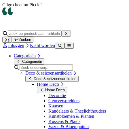
Cilgro heet nu Piccle!
Zoeken
Inloggen
Klant worden
Categorieën
Categorieën
Deco & seizoensartikelen
Deco & seizoensartikelen
Home Deco
Home Deco
Decoratie
Geurverspreiders
Kaarsen
Kandelaars & Theelichthouders
Kunstbloemen & Planten
Kussens & Plaids
Vazen & Bloempotten