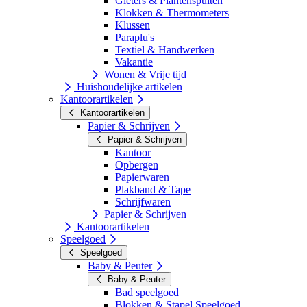
Gieters & Plantenspuiten
Klokken & Thermometers
Klussen
Paraplu's
Textiel & Handwerken
Vakantie
Wonen & Vrije tijd
Huishoudelijke artikelen
Kantoorartikelen
Kantoorartikelen
Papier & Schrijven
Papier & Schrijven
Kantoor
Opbergen
Papierwaren
Plakband & Tape
Schrijfwaren
Papier & Schrijven
Kantoorartikelen
Speelgoed
Speelgoed
Baby & Peuter
Baby & Peuter
Bad speelgoed
Blokken & Stapel Speelgoed