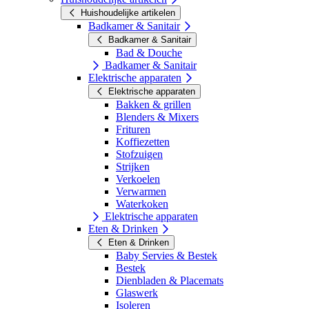
Huishoudelijke artikelen
Badkamer & Sanitair
Badkamer & Sanitair
Bad & Douche
Badkamer & Sanitair
Elektrische apparaten
Elektrische apparaten
Bakken & grillen
Blenders & Mixers
Frituren
Koffiezetten
Stofzuigen
Strijken
Verkoelen
Verwarmen
Waterkoken
Elektrische apparaten
Eten & Drinken
Eten & Drinken
Baby Servies & Bestek
Bestek
Dienbladen & Placemats
Glaswerk
Isoleren