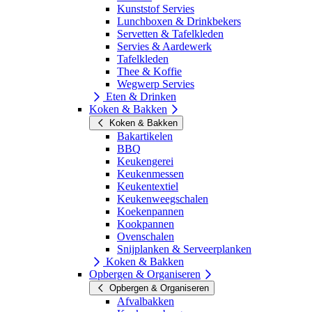
Kunststof Servies
Lunchboxen & Drinkbekers
Servetten & Tafelkleden
Servies & Aardewerk
Tafelkleden
Thee & Koffie
Wegwerp Servies
Eten & Drinken
Koken & Bakken
Koken & Bakken
Bakartikelen
BBQ
Keukengerei
Keukenmessen
Keukentextiel
Keukenweegschalen
Koekenpannen
Kookpannen
Ovenschalen
Snijplanken & Serveerplanken
Koken & Bakken
Opbergen & Organiseren
Opbergen & Organiseren
Afvalbakken