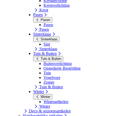
Kerstdecoratie
Kerstverlichting
Kerst
Pasen
Pasen
Pasen
Pasen
Sinterklaas
Sinterklaas
Sint
Sinterklaas
Tuin & Buiten
Tuin & Buiten
Buitenverlichting
Ongedierte Bestrijding
Tuin
Vogelvoer
Zomer
Tuin & Buiten
Winter
Winter
Winterartikelen
Winter
Deco & seizoensartikelen
Huishoudelijke artikelen