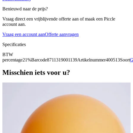
Benieuwd naar de prijs?
Vraag direct een vrijblijvende offerte aan of maak een Piccle
account aan.
Vraag een account aan
Offerte aanvragen
Specificaties
BTW
percentage
21%
Barcode
8711319001139
Artikelnummer
400513
Soort
G
Misschien iets voor u?