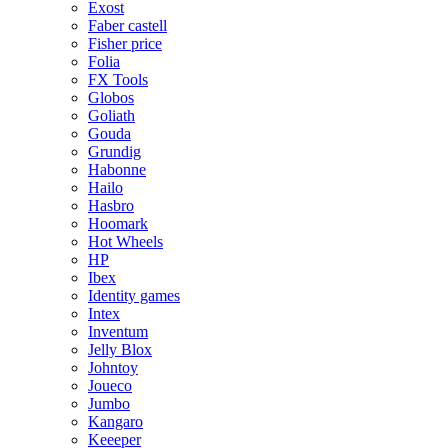
Exost
Faber castell
Fisher price
Folia
FX Tools
Globos
Goliath
Gouda
Grundig
Habonne
Hailo
Hasbro
Hoomark
Hot Wheels
HP
Ibex
Identity games
Intex
Inventum
Jelly Blox
Johntoy
Joueco
Jumbo
Kangaro
Keeeper