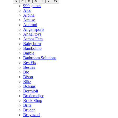
N
P
R
S
T
V
W
999 games
Alco
Alpina
Amuse
Androni
Angel sports
Angel toys
Atmos Fera
Baby born
Bambolino
Barbie
Bathroom Solutions
BestFix
Besties
Bic
Bison
Blitz
Bolsius
Bormioli
Bredemeijer
Brick Shop
Brita
Bruder
Bruynzeel