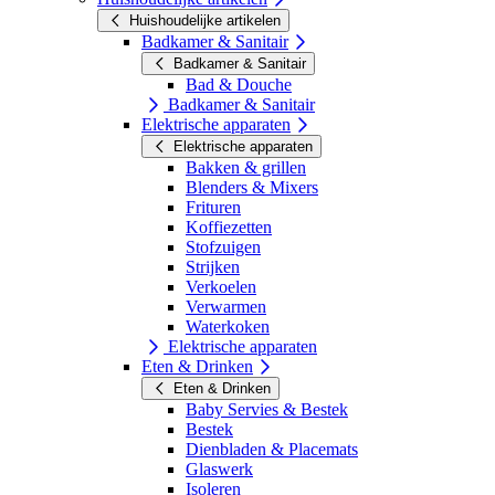
Huishoudelijke artikelen
Badkamer & Sanitair
Badkamer & Sanitair
Bad & Douche
Badkamer & Sanitair
Elektrische apparaten
Elektrische apparaten
Bakken & grillen
Blenders & Mixers
Frituren
Koffiezetten
Stofzuigen
Strijken
Verkoelen
Verwarmen
Waterkoken
Elektrische apparaten
Eten & Drinken
Eten & Drinken
Baby Servies & Bestek
Bestek
Dienbladen & Placemats
Glaswerk
Isoleren