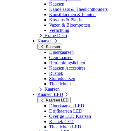
Kaarsen
Kandelaars & Theelichthouders
Kunstbloemen & Planten
Kussens & Plaids
Vazen & Bloempotten
Verlichting
Home Deco
Kaarsen
Kaarsen
Dinerkaarsen
Geurkaarsen
Herdenkingslichten
Kaarsen Accesoires
Rustiek
Stompkaarsen
Theelichten
Kaarsen
Kaarsen LED
Kaarsen LED
Dinerkaarsen LED
Drijfkaarsen LED
Overige LED Kaarsen
Rustiek LED
Theelichten LED