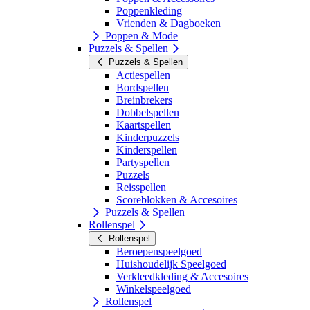
Poppenkleding
Vrienden & Dagboeken
Poppen & Mode
Puzzels & Spellen
Puzzels & Spellen
Actiespellen
Bordspellen
Breinbrekers
Dobbelspellen
Kaartspellen
Kinderpuzzels
Kinderspellen
Partyspellen
Puzzels
Reisspellen
Scoreblokken & Accesoires
Puzzels & Spellen
Rollenspel
Rollenspel
Beroepenspeelgoed
Huishoudelijk Speelgoed
Verkleedkleding & Accesoires
Winkelspeelgoed
Rollenspel