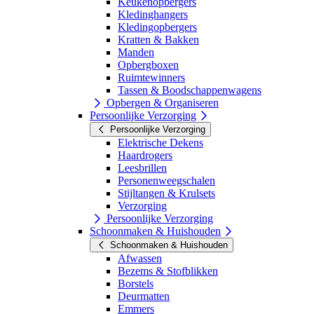
Keukenopbergers
Kledinghangers
Kledingopbergers
Kratten & Bakken
Manden
Opbergboxen
Ruimtewinners
Tassen & Boodschappenwagens
Opbergen & Organiseren
Persoonlijke Verzorging
Persoonlijke Verzorging
Elektrische Dekens
Haardrogers
Leesbrillen
Personenweegschalen
Stijltangen & Krulsets
Verzorging
Persoonlijke Verzorging
Schoonmaken & Huishouden
Schoonmaken & Huishouden
Afwassen
Bezems & Stofblikken
Borstels
Deurmatten
Emmers