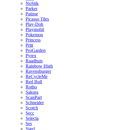
NoStik
Parker
Patisse
Picasso Tiles
Play-Doh
Playmobil
Pokemon
Princess
Pritt
ProGarden
Pyrex
Raadhuis
Rainbow High
Ravensburger
ReCycleMe
Red Bull
Rotho
Sakura
ScanPart
Schneider
Scotch
Secc
Selecta
Ses
Sigel