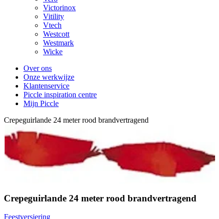
Victorinox
Vitility
Vtech
Westcott
Westmark
Wicke
Over ons
Onze werkwijze
Klantenservice
Piccle inspiration centre
Mijn Piccle
Crepeguirlande 24 meter rood brandvertragend
Crepeguirlande 24 meter rood brandvertragend
Feestversiering