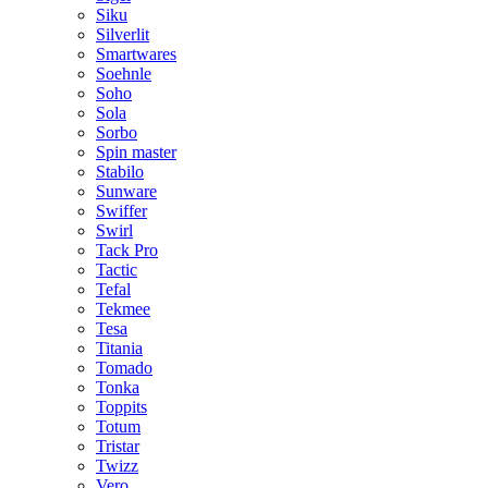
Siku
Silverlit
Smartwares
Soehnle
Soho
Sola
Sorbo
Spin master
Stabilo
Sunware
Swiffer
Swirl
Tack Pro
Tactic
Tefal
Tekmee
Tesa
Titania
Tomado
Tonka
Toppits
Totum
Tristar
Twizz
Vero