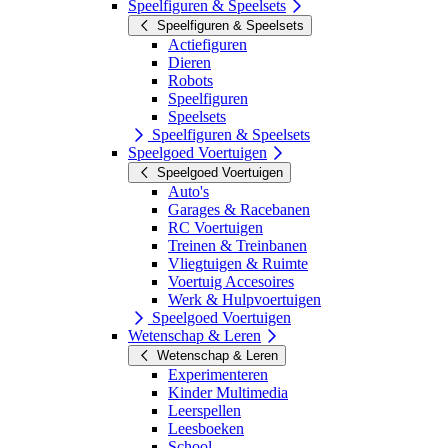
Speelfiguren & Speelsets
Speelfiguren & Speelsets
Actiefiguren
Dieren
Robots
Speelfiguren
Speelsets
Speelfiguren & Speelsets
Speelgoed Voertuigen
Speelgoed Voertuigen
Auto's
Garages & Racebanen
RC Voertuigen
Treinen & Treinbanen
Vliegtuigen & Ruimte
Voertuig Accesoires
Werk & Hulpvoertuigen
Speelgoed Voertuigen
Wetenschap & Leren
Wetenschap & Leren
Experimenteren
Kinder Multimedia
Leerspellen
Leesboeken
School