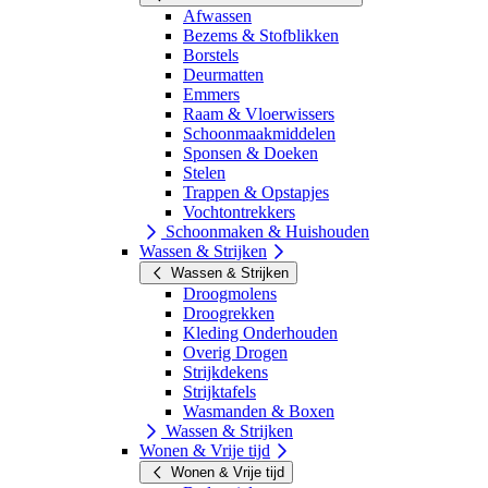
Afwassen
Bezems & Stofblikken
Borstels
Deurmatten
Emmers
Raam & Vloerwissers
Schoonmaakmiddelen
Sponsen & Doeken
Stelen
Trappen & Opstapjes
Vochtontrekkers
Schoonmaken & Huishouden
Wassen & Strijken
Wassen & Strijken
Droogmolens
Droogrekken
Kleding Onderhouden
Overig Drogen
Strijkdekens
Strijktafels
Wasmanden & Boxen
Wassen & Strijken
Wonen & Vrije tijd
Wonen & Vrije tijd