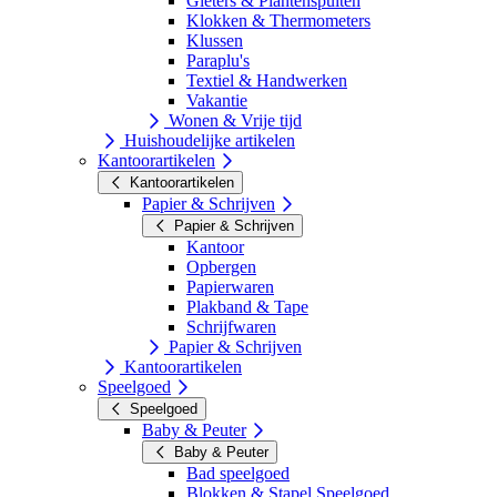
Gieters & Plantenspuiten
Klokken & Thermometers
Klussen
Paraplu's
Textiel & Handwerken
Vakantie
Wonen & Vrije tijd
Huishoudelijke artikelen
Kantoorartikelen
Kantoorartikelen
Papier & Schrijven
Papier & Schrijven
Kantoor
Opbergen
Papierwaren
Plakband & Tape
Schrijfwaren
Papier & Schrijven
Kantoorartikelen
Speelgoed
Speelgoed
Baby & Peuter
Baby & Peuter
Bad speelgoed
Blokken & Stapel Speelgoed