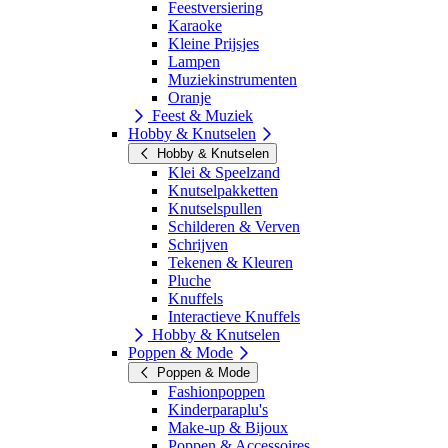
Feestversiering
Karaoke
Kleine Prijsjes
Lampen
Muziekinstrumenten
Oranje
Feest & Muziek
Hobby & Knutselen
Hobby & Knutselen
Klei & Speelzand
Knutselpakketten
Knutselspullen
Schilderen & Verven
Schrijven
Tekenen & Kleuren
Pluche
Knuffels
Interactieve Knuffels
Hobby & Knutselen
Poppen & Mode
Poppen & Mode
Fashionpoppen
Kinderparaplu's
Make-up & Bijoux
Poppen & Accessoires