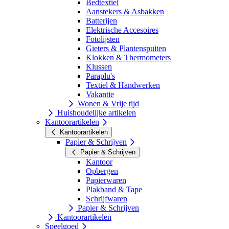
Bedtextiel
Aanstekers & Asbakken
Batterijen
Elektrische Accesoires
Fotolijsten
Gieters & Plantenspuiten
Klokken & Thermometers
Klussen
Paraplu's
Textiel & Handwerken
Vakantie
Wonen & Vrije tijd
Huishoudelijke artikelen
Kantoorartikelen
Kantoorartikelen
Papier & Schrijven
Papier & Schrijven
Kantoor
Opbergen
Papierwaren
Plakband & Tape
Schrijfwaren
Papier & Schrijven
Kantoorartikelen
Speelgoed