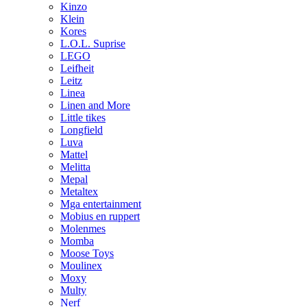
Kinzo
Klein
Kores
L.O.L. Suprise
LEGO
Leifheit
Leitz
Linea
Linen and More
Little tikes
Longfield
Luva
Mattel
Melitta
Mepal
Metaltex
Mga entertainment
Mobius en ruppert
Molenmes
Momba
Moose Toys
Moulinex
Moxy
Multy
Nerf