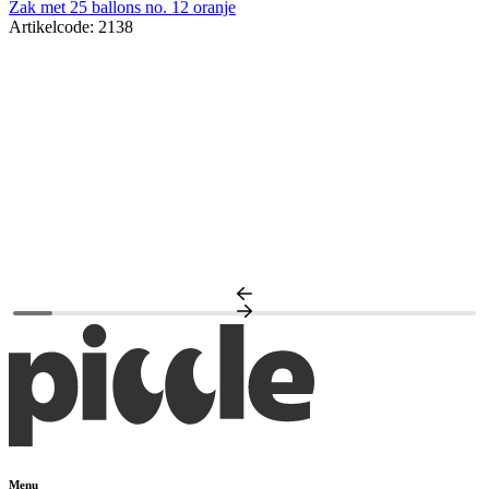
Zak met 25 ballons no. 12 oranje
Artikelcode: 2138
N
A
Menu