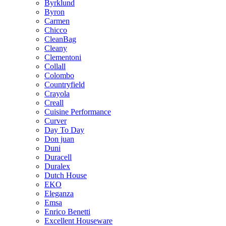
Byrklund
Byron
Carmen
Chicco
CleanBag
Cleany
Clementoni
Collall
Colombo
Countryfield
Crayola
Creall
Cuisine Performance
Curver
Day To Day
Don juan
Duni
Duracell
Duralex
Dutch House
EKO
Eleganza
Emsa
Enrico Benetti
Excellent Houseware