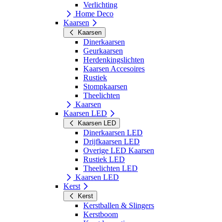
Verlichting
Home Deco
Kaarsen
Kaarsen
Dinerkaarsen
Geurkaarsen
Herdenkingslichten
Kaarsen Accesoires
Rustiek
Stompkaarsen
Theelichten
Kaarsen
Kaarsen LED
Kaarsen LED
Dinerkaarsen LED
Drijfkaarsen LED
Overige LED Kaarsen
Rustiek LED
Theelichten LED
Kaarsen LED
Kerst
Kerst
Kerstballen & Slingers
Kerstboom