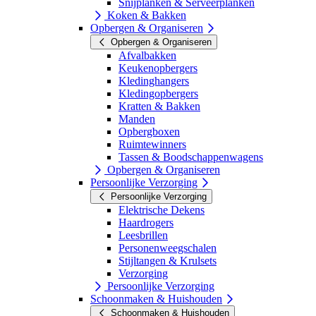
Snijplanken & Serveerplanken
Koken & Bakken
Opbergen & Organiseren
Opbergen & Organiseren
Afvalbakken
Keukenopbergers
Kledinghangers
Kledingopbergers
Kratten & Bakken
Manden
Opbergboxen
Ruimtewinners
Tassen & Boodschappenwagens
Opbergen & Organiseren
Persoonlijke Verzorging
Persoonlijke Verzorging
Elektrische Dekens
Haardrogers
Leesbrillen
Personenweegschalen
Stijltangen & Krulsets
Verzorging
Persoonlijke Verzorging
Schoonmaken & Huishouden
Schoonmaken & Huishouden