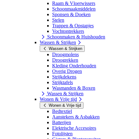
Raam & Vloerwissers
Schoonmaakmiddelen
Sponsen & Doeken
Stelen
Trappen & Opstapjes
Vochtontrekkers
Schoonmaken & Huishouden
Wassen & Strijken
Wassen & Strijken
Droogmolens
Droogrekken
Kleding Onderhouden
Overig Drogen
Strijkdekens
Strijktafels
Wasmanden & Boxen
Wassen & Strijken
Wonen & Vrije tijd
Wonen & Vrije tijd
Bedtextiel
Aanstekers & Asbakken
Batterijen
Elektrische Accesoires
Fotolijsten