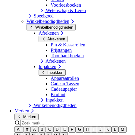
Voorleesboeken
Wetenschap & Leren
Speelgoed
Winkelbenodigdheden
Winkelbenodigdheden
Afrekenen
Afrekenen
Pin & Kassarollen
Prijstangen
Toonbankboeken
Afrekenen
Inpakken
Inpakken
Apparaatrollen
Cadeau Tassen
Cadeaupapier
Krullint
Inpakken
Winkelbenodigdheden
Merken
Merken
All
#
A
B
C
D
E
F
G
H
I
J
K
L
M