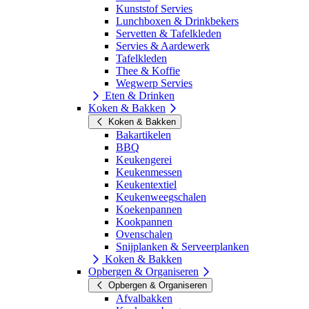
Kunststof Servies
Lunchboxen & Drinkbekers
Servetten & Tafelkleden
Servies & Aardewerk
Tafelkleden
Thee & Koffie
Wegwerp Servies
Eten & Drinken
Koken & Bakken
Koken & Bakken
Bakartikelen
BBQ
Keukengerei
Keukenmessen
Keukentextiel
Keukenweegschalen
Koekenpannen
Kookpannen
Ovenschalen
Snijplanken & Serveerplanken
Koken & Bakken
Opbergen & Organiseren
Opbergen & Organiseren
Afvalbakken