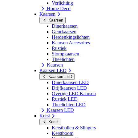
Verlichting
Home Deco
Kaarsen
Kaarsen
Dinerkaarsen
Geurkaarsen
Herdenkingslichten
Kaarsen Accesoires
Rustiek
Stompkaarsen
Theelichten
Kaarsen
Kaarsen LED
Kaarsen LED
Dinerkaarsen LED
Drijfkaarsen LED
Overige LED Kaarsen
Rustiek LED
Theelichten LED
Kaarsen LED
Kerst
Kerst
Kerstballen & Slingers
Kerstboom