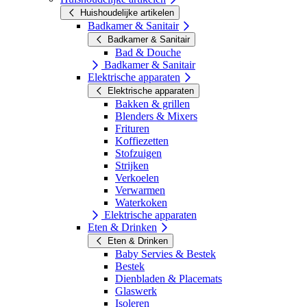
Huishoudelijke artikelen
Badkamer & Sanitair
Badkamer & Sanitair
Bad & Douche
Badkamer & Sanitair
Elektrische apparaten
Elektrische apparaten
Bakken & grillen
Blenders & Mixers
Frituren
Koffiezetten
Stofzuigen
Strijken
Verkoelen
Verwarmen
Waterkoken
Elektrische apparaten
Eten & Drinken
Eten & Drinken
Baby Servies & Bestek
Bestek
Dienbladen & Placemats
Glaswerk
Isoleren