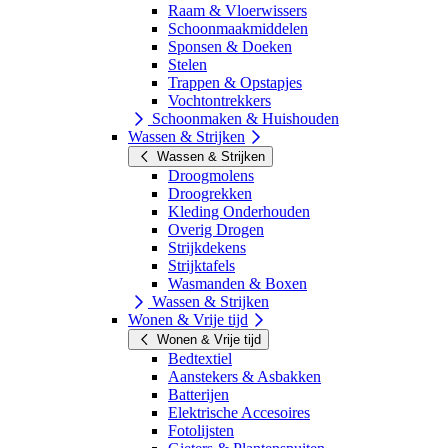
Raam & Vloerwissers
Schoonmaakmiddelen
Sponsen & Doeken
Stelen
Trappen & Opstapjes
Vochtontrekkers
Schoonmaken & Huishouden
Wassen & Strijken
Wassen & Strijken
Droogmolens
Droogrekken
Kleding Onderhouden
Overig Drogen
Strijkdekens
Strijktafels
Wasmanden & Boxen
Wassen & Strijken
Wonen & Vrije tijd
Wonen & Vrije tijd
Bedtextiel
Aanstekers & Asbakken
Batterijen
Elektrische Accesoires
Fotolijsten