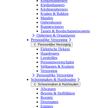
Keukenopbergers
Kledinghangers
Kledingopbergers
Kratten & Bakken
Manden
Opbergboxen
Ruimtewinners
Tassen & Boodschappenwagens
Opbergen & Organiseren
Persoonlijke Verzorging
Persoonlijke Verzorging
Elektrische Dekens
Haardrogers
Leesbrillen
Personenweegschalen
Stijltangen & Krulsets
Verzorging
Persoonlijke Verzorging
Schoonmaken & Huishouden
Schoonmaken & Huishouden
Afwassen
Bezems & Stofblikken
Borstels
Deurmatten
Emmers