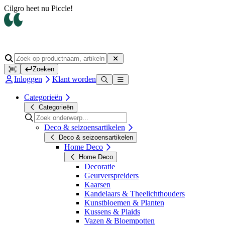
Cilgro heet nu Piccle!
Zoeken
Inloggen
Klant worden
Categorieën
Categorieën
Deco & seizoensartikelen
Deco & seizoensartikelen
Home Deco
Home Deco
Decoratie
Geurverspreiders
Kaarsen
Kandelaars & Theelichthouders
Kunstbloemen & Planten
Kussens & Plaids
Vazen & Bloempotten