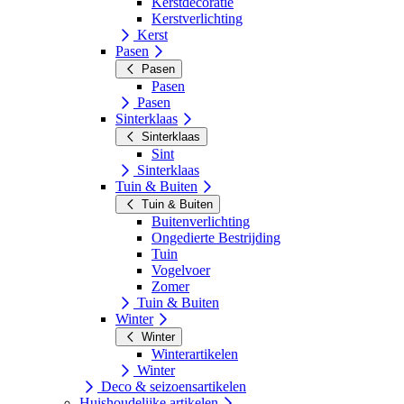
Kerstdecoratie
Kerstverlichting
Kerst
Pasen
Pasen
Pasen
Pasen
Sinterklaas
Sinterklaas
Sint
Sinterklaas
Tuin & Buiten
Tuin & Buiten
Buitenverlichting
Ongedierte Bestrijding
Tuin
Vogelvoer
Zomer
Tuin & Buiten
Winter
Winter
Winterartikelen
Winter
Deco & seizoensartikelen
Huishoudelijke artikelen