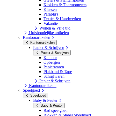
Gieters & Plantenspuiten
Klokken & Thermometers
Klussen
Paraplu's
Textiel & Handwerken
Vakantie
Wonen & Vrije tijd
Huishoudelijke artikelen
Kantoorartikelen
Kantoorartikelen
Papier & Schrijven
Papier & Schrijven
Kantoor
Opbergen
Papierwaren
Plakband & Tape
Schrijfwaren
Papier & Schrijven
Kantoorartikelen
Speelgoed
Speelgoed
Baby & Peuter
Baby & Peuter
Bad speelgoed
Blokken & Stapel Speelgoed