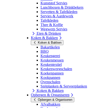
Kunststof Servies
Lunchboxen & Drinkbekers
Servetten & Tafelkleden
Servies & Aardewerk
Tafelkleden
Thee & Koffie
Wegwerp Servies
Eten & Drinken
Koken & Bakken
Koken & Bakken
Bakartikelen
BBQ
Keukengerei
Keukenmessen
Keukentextiel
Keukenweegschalen
Koekenpannen
Kookpannen
Ovenschalen
Snijplanken & Serveerplanken
Koken & Bakken
Opbergen & Organiseren
Opbergen & Organiseren
Afvalbakken