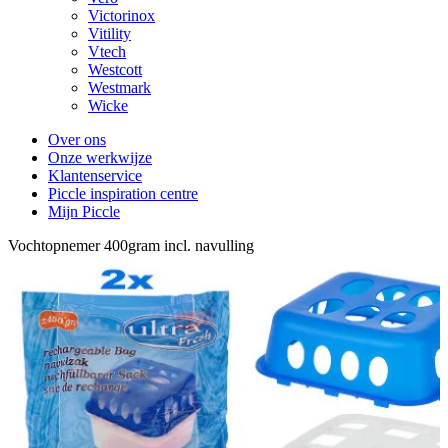
Victorinox
Vitility
Vtech
Westcott
Westmark
Wicke
Over ons
Onze werkwijze
Klantenservice
Piccle inspiration centre
Mijn Piccle
Vochtopnemer 400gram incl. navulling