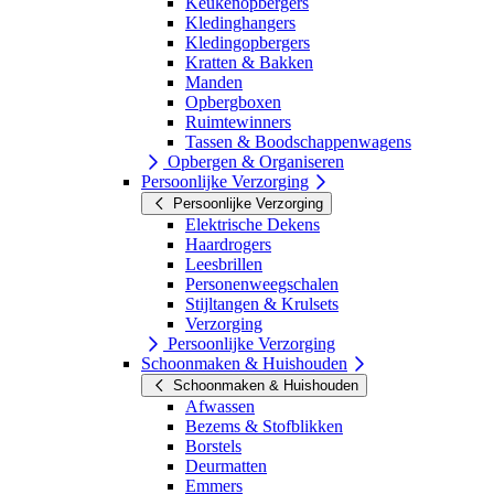
Keukenopbergers
Kledinghangers
Kledingopbergers
Kratten & Bakken
Manden
Opbergboxen
Ruimtewinners
Tassen & Boodschappenwagens
Opbergen & Organiseren
Persoonlijke Verzorging
Persoonlijke Verzorging
Elektrische Dekens
Haardrogers
Leesbrillen
Personenweegschalen
Stijltangen & Krulsets
Verzorging
Persoonlijke Verzorging
Schoonmaken & Huishouden
Schoonmaken & Huishouden
Afwassen
Bezems & Stofblikken
Borstels
Deurmatten
Emmers