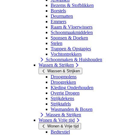
Bezems & Stofblikken
Borstels
Deurmatten
Emmers
Raam & Vloerwissers
Schoonmaakmiddelen
Sponsen & Doeken
Stelen
Trappen & Opstapjes
Vochtontrekkers
Schoonmaken & Huishouden
Wassen & Strijken
Wassen & Strijken
Droogmolens
Droogrekken
Kleding Onderhouden
Overig Drogen
Strijkdekens
Strijktafels
Wasmanden & Boxen
Wassen & Strijken
Wonen & Vrije tijd
Wonen & Vrije tijd
Bedtextiel