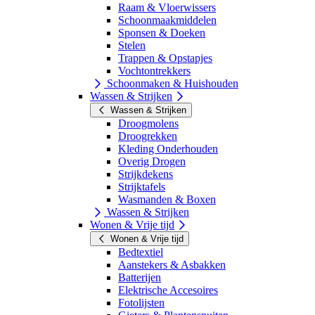
Raam & Vloerwissers
Schoonmaakmiddelen
Sponsen & Doeken
Stelen
Trappen & Opstapjes
Vochtontrekkers
Schoonmaken & Huishouden
Wassen & Strijken
Wassen & Strijken
Droogmolens
Droogrekken
Kleding Onderhouden
Overig Drogen
Strijkdekens
Strijktafels
Wasmanden & Boxen
Wassen & Strijken
Wonen & Vrije tijd
Wonen & Vrije tijd
Bedtextiel
Aanstekers & Asbakken
Batterijen
Elektrische Accesoires
Fotolijsten