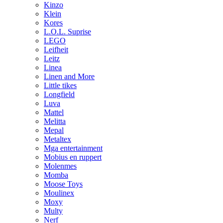
Kinzo
Klein
Kores
L.O.L. Suprise
LEGO
Leifheit
Leitz
Linea
Linen and More
Little tikes
Longfield
Luva
Mattel
Melitta
Mepal
Metaltex
Mga entertainment
Mobius en ruppert
Molenmes
Momba
Moose Toys
Moulinex
Moxy
Multy
Nerf