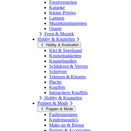
Feestversiering
Karaoke
Kleine Prijsjes
Lampen
Muziekinstrumenten
Oranje
Feest & Muziek
Hobby & Knutselen
Hobby & Knutselen
Klei & Speelzand
Knutselpakketten
Knutselspullen
Schilderen & Verven
Schrijven
Tekenen & Kleuren
Pluche
Knuffels
Interactieve Knuffels
Hobby & Knutselen
Poppen & Mode
Poppen & Mode
Fashionpoppen
Kinderparaplu's
Make-up & Bijoux
Poppen & Accessoires