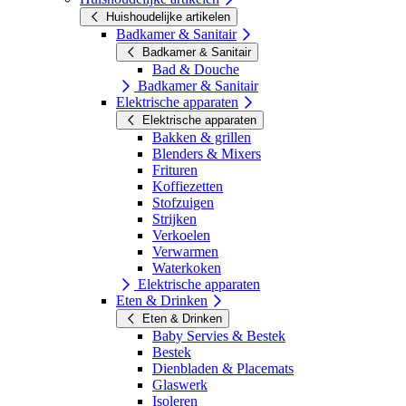
Huishoudelijke artikelen
Badkamer & Sanitair
Badkamer & Sanitair
Bad & Douche
Badkamer & Sanitair
Elektrische apparaten
Elektrische apparaten
Bakken & grillen
Blenders & Mixers
Frituren
Koffiezetten
Stofzuigen
Strijken
Verkoelen
Verwarmen
Waterkoken
Elektrische apparaten
Eten & Drinken
Eten & Drinken
Baby Servies & Bestek
Bestek
Dienbladen & Placemats
Glaswerk
Isoleren