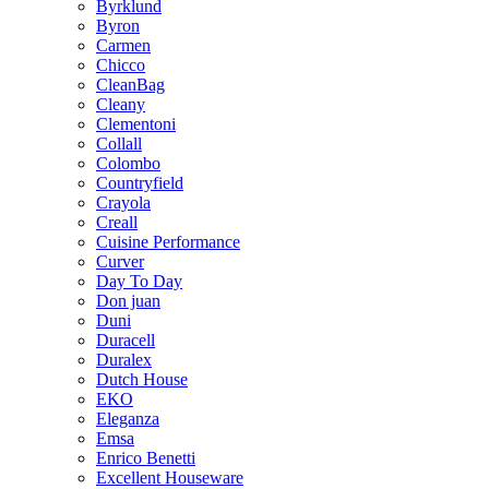
Byrklund
Byron
Carmen
Chicco
CleanBag
Cleany
Clementoni
Collall
Colombo
Countryfield
Crayola
Creall
Cuisine Performance
Curver
Day To Day
Don juan
Duni
Duracell
Duralex
Dutch House
EKO
Eleganza
Emsa
Enrico Benetti
Excellent Houseware