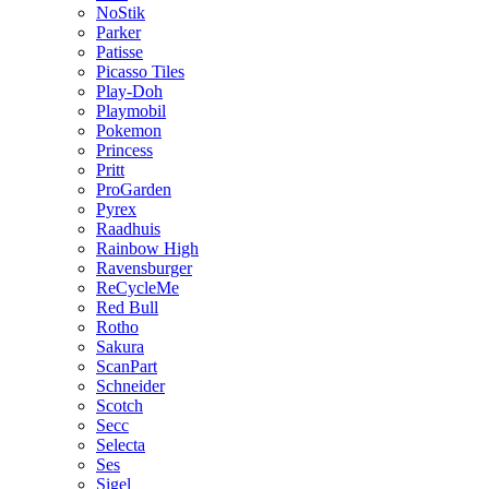
NoStik
Parker
Patisse
Picasso Tiles
Play-Doh
Playmobil
Pokemon
Princess
Pritt
ProGarden
Pyrex
Raadhuis
Rainbow High
Ravensburger
ReCycleMe
Red Bull
Rotho
Sakura
ScanPart
Schneider
Scotch
Secc
Selecta
Ses
Sigel