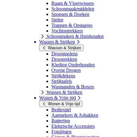
Raam & Vloerwissers
Schoonmaakmiddelen
Sponsen & Doeken
Stelen
Trappen & Opstapjes
Vochtontrekkers
Schoonmaken & Huishouden
Wassen & Strijken
Wassen & Strijken
Droogmolens
Droogrekken
Kleding Onderhouden
Overig Drogen
Strijkdekens
Strijktafels
Wasmanden & Boxen
Wassen & Strijken
Wonen & Vrije tijd
Wonen & Vrije tijd
Bedtextiel
Aanstekers & Asbakken
Batterijen
Elektrische Accesoires
Fotolijsten