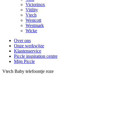
Victorinox
Vitility
Vtech
Westcott
Westmark
Wicke
Over ons
Onze werkwijze
Klantenservice
Piccle inspiration centre
Mijn Piccle
Vtech Baby telefoontje roze