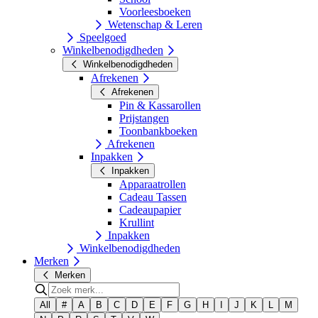
Voorleesboeken
Wetenschap & Leren
Speelgoed
Winkelbenodigdheden
Winkelbenodigdheden
Afrekenen
Afrekenen
Pin & Kassarollen
Prijstangen
Toonbankboeken
Afrekenen
Inpakken
Inpakken
Apparaatrollen
Cadeau Tassen
Cadeaupapier
Krullint
Inpakken
Winkelbenodigdheden
Merken
Merken
All
#
A
B
C
D
E
F
G
H
I
J
K
L
M