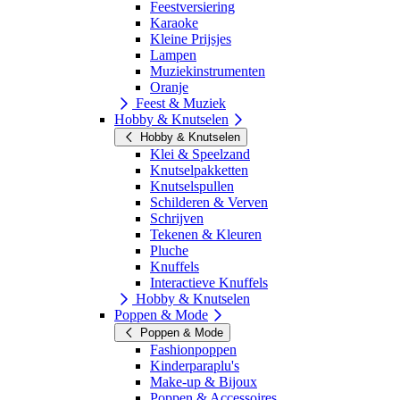
Feestversiering
Karaoke
Kleine Prijsjes
Lampen
Muziekinstrumenten
Oranje
Feest & Muziek
Hobby & Knutselen
Hobby & Knutselen
Klei & Speelzand
Knutselpakketten
Knutselspullen
Schilderen & Verven
Schrijven
Tekenen & Kleuren
Pluche
Knuffels
Interactieve Knuffels
Hobby & Knutselen
Poppen & Mode
Poppen & Mode
Fashionpoppen
Kinderparaplu's
Make-up & Bijoux
Poppen & Accessoires