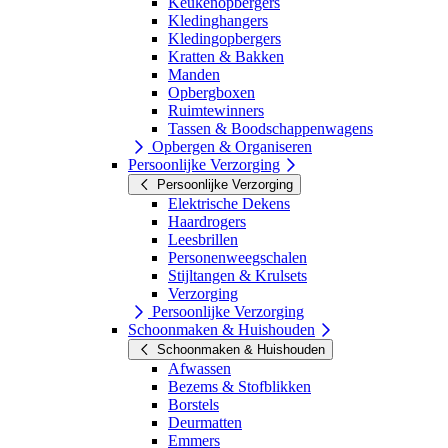
Keukenopbergers
Kledinghangers
Kledingopbergers
Kratten & Bakken
Manden
Opbergboxen
Ruimtewinners
Tassen & Boodschappenwagens
Opbergen & Organiseren
Persoonlijke Verzorging
Persoonlijke Verzorging
Elektrische Dekens
Haardrogers
Leesbrillen
Personenweegschalen
Stijltangen & Krulsets
Verzorging
Persoonlijke Verzorging
Schoonmaken & Huishouden
Schoonmaken & Huishouden
Afwassen
Bezems & Stofblikken
Borstels
Deurmatten
Emmers