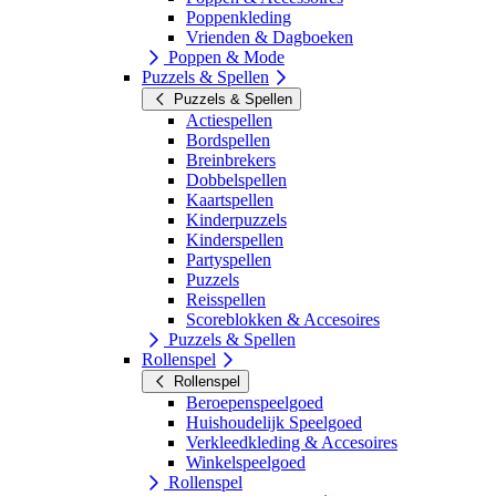
Poppenkleding
Vrienden & Dagboeken
Poppen & Mode
Puzzels & Spellen
Puzzels & Spellen
Actiespellen
Bordspellen
Breinbrekers
Dobbelspellen
Kaartspellen
Kinderpuzzels
Kinderspellen
Partyspellen
Puzzels
Reisspellen
Scoreblokken & Accesoires
Puzzels & Spellen
Rollenspel
Rollenspel
Beroepenspeelgoed
Huishoudelijk Speelgoed
Verkleedkleding & Accesoires
Winkelspeelgoed
Rollenspel