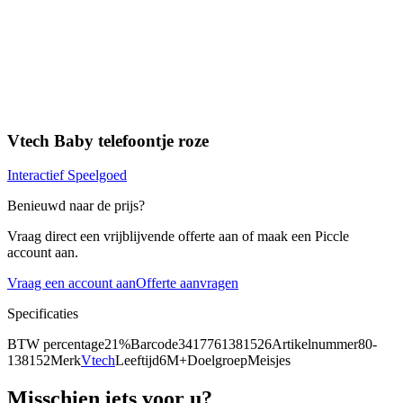
Vtech Baby telefoontje roze
Interactief Speelgoed
Benieuwd naar de prijs?
Vraag direct een vrijblijvende offerte aan of maak een Piccle
account aan.
Vraag een account aan
Offerte aanvragen
Specificaties
BTW percentage
21%
Barcode
3417761381526
Artikelnummer
80-
138152
Merk
Vtech
Leeftijd
6M+
Doelgroep
Meisjes
Misschien iets voor u?