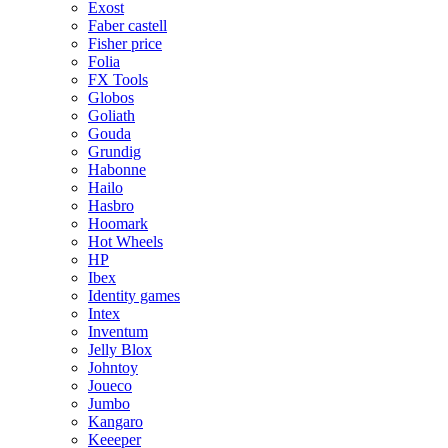
Exost
Faber castell
Fisher price
Folia
FX Tools
Globos
Goliath
Gouda
Grundig
Habonne
Hailo
Hasbro
Hoomark
Hot Wheels
HP
Ibex
Identity games
Intex
Inventum
Jelly Blox
Johntoy
Joueco
Jumbo
Kangaro
Keeeper