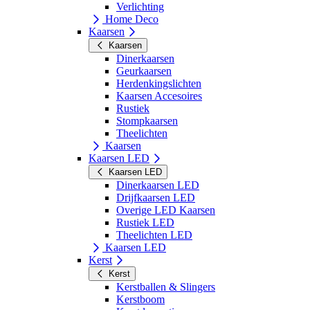
Verlichting
Home Deco
Kaarsen
Kaarsen
Dinerkaarsen
Geurkaarsen
Herdenkingslichten
Kaarsen Accesoires
Rustiek
Stompkaarsen
Theelichten
Kaarsen
Kaarsen LED
Kaarsen LED
Dinerkaarsen LED
Drijfkaarsen LED
Overige LED Kaarsen
Rustiek LED
Theelichten LED
Kaarsen LED
Kerst
Kerst
Kerstballen & Slingers
Kerstboom