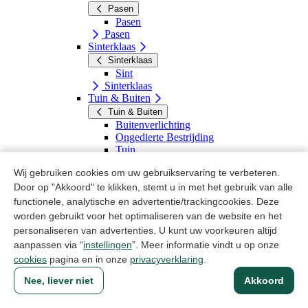
Pasen
Pasen
Pasen
Sinterklaas
Sinterklaas
Sint
Sinterklaas
Tuin & Buiten
Tuin & Buiten
Buitenverlichting
Ongedierte Bestrijding
Tuin
Vogelvoer
Wij gebruiken cookies om uw gebruikservaring te verbeteren.
Zomer
Tuin & Buiten
Door op "Akkoord" te klikken, stemt u in met het gebruik van alle
Winter
functionele, analytische en advertentie/trackingcookies. Deze
Winter
worden gebruikt voor het optimaliseren van de website en het
Winterartikelen
personaliseren van advertenties. U kunt uw voorkeuren altijd
Winter
aanpassen via “
instellingen
”. Meer informatie vindt u op onze
Deco & seizoensartikelen
cookies
pagina en in onze
privacyverklaring
.
Huishoudelijke artikelen
Huishoudelijke artikelen
Nee, liever niet
Akkoord
Badkamer & Sanitair
Badkamer & Sanitair