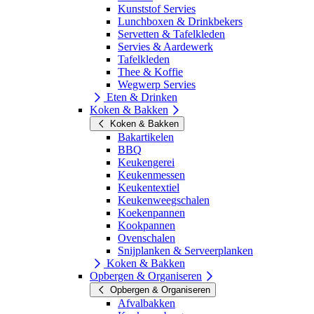
Kunststof Servies
Lunchboxen & Drinkbekers
Servetten & Tafelkleden
Servies & Aardewerk
Tafelkleden
Thee & Koffie
Wegwerp Servies
Eten & Drinken
Koken & Bakken
Koken & Bakken
Bakartikelen
BBQ
Keukengerei
Keukenmessen
Keukentextiel
Keukenweegschalen
Koekenpannen
Kookpannen
Ovenschalen
Snijplanken & Serveerplanken
Koken & Bakken
Opbergen & Organiseren
Opbergen & Organiseren
Afvalbakken