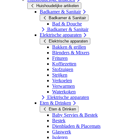
Huishoudelijke artikelen
Badkamer & Sanitair
Badkamer & Sanitair
Bad & Douche
Badkamer & Sanitair
Elektrische apparaten
Elektrische apparaten
Bakken & grillen
Blenders & Mixers
Frituren
Koffiezetten
Stofzuigen
Strijken
Verkoelen
Verwarmen
Waterkoken
Elektrische apparaten
Eten & Drinken
Eten & Drinken
Baby Servies & Bestek
Bestek
Dienbladen & Placemats
Glaswerk
Isoleren