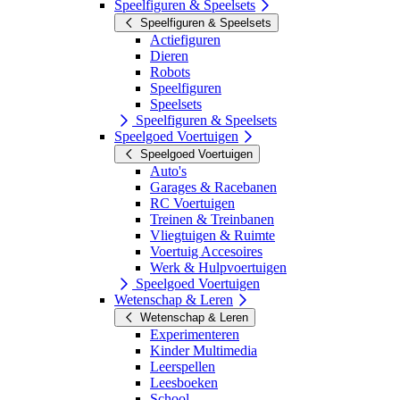
Speelfiguren & Speelsets
Speelfiguren & Speelsets
Actiefiguren
Dieren
Robots
Speelfiguren
Speelsets
Speelfiguren & Speelsets
Speelgoed Voertuigen
Speelgoed Voertuigen
Auto's
Garages & Racebanen
RC Voertuigen
Treinen & Treinbanen
Vliegtuigen & Ruimte
Voertuig Accesoires
Werk & Hulpvoertuigen
Speelgoed Voertuigen
Wetenschap & Leren
Wetenschap & Leren
Experimenteren
Kinder Multimedia
Leerspellen
Leesboeken
School