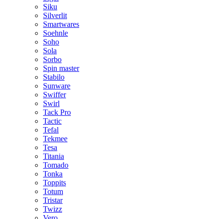
Siku
Silverlit
Smartwares
Soehnle
Soho
Sola
Sorbo
Spin master
Stabilo
Sunware
Swiffer
Swirl
Tack Pro
Tactic
Tefal
Tekmee
Tesa
Titania
Tomado
Tonka
Toppits
Totum
Tristar
Twizz
Vero