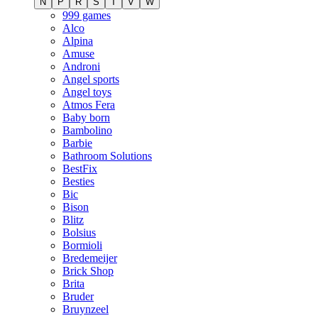
N
P
R
S
T
V
W
999 games
Alco
Alpina
Amuse
Androni
Angel sports
Angel toys
Atmos Fera
Baby born
Bambolino
Barbie
Bathroom Solutions
BestFix
Besties
Bic
Bison
Blitz
Bolsius
Bormioli
Bredemeijer
Brick Shop
Brita
Bruder
Bruynzeel