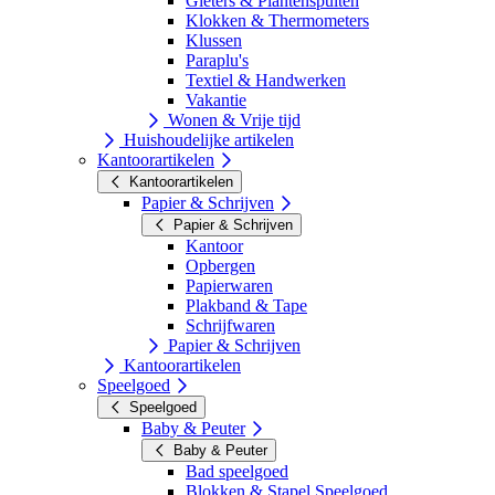
Gieters & Plantenspuiten
Klokken & Thermometers
Klussen
Paraplu's
Textiel & Handwerken
Vakantie
Wonen & Vrije tijd
Huishoudelijke artikelen
Kantoorartikelen
Kantoorartikelen
Papier & Schrijven
Papier & Schrijven
Kantoor
Opbergen
Papierwaren
Plakband & Tape
Schrijfwaren
Papier & Schrijven
Kantoorartikelen
Speelgoed
Speelgoed
Baby & Peuter
Baby & Peuter
Bad speelgoed
Blokken & Stapel Speelgoed