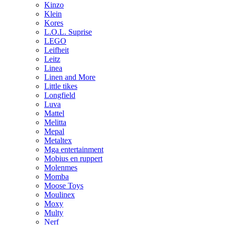
Kinzo
Klein
Kores
L.O.L. Suprise
LEGO
Leifheit
Leitz
Linea
Linen and More
Little tikes
Longfield
Luva
Mattel
Melitta
Mepal
Metaltex
Mga entertainment
Mobius en ruppert
Molenmes
Momba
Moose Toys
Moulinex
Moxy
Multy
Nerf