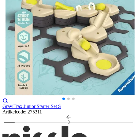
V
K
A
GraviTrax Junior Starter-Set S
Artikelcode: 275311