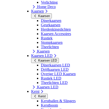
Verlichting
Home Deco
Kaarsen
Kaarsen
Dinerkaarsen
Geurkaarsen
Herdenkingslichten
Kaarsen Accesoires
Rustiek
Stompkaarsen
Theelichten
Kaarsen
Kaarsen LED
Kaarsen LED
Dinerkaarsen LED
Drijfkaarsen LED
Overige LED Kaarsen
Rustiek LED
Theelichten LED
Kaarsen LED
Kerst
Kerst
Kerstballen & Slingers
Kerstboom