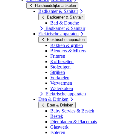
Huishoudelijke artikelen
Badkamer & Sanitair
Badkamer & Sanitair
Bad & Douche
Badkamer & Sanitair
Elektrische apparaten
Elektrische apparaten
Bakken & grillen
Blenders & Mixers
Frituren
Koffiezetten
Stofzuigen
Strijken
Verkoelen
Verwarmen
Waterkoken
Elektrische apparaten
Eten & Drinken
Eten & Drinken
Baby Servies & Bestek
Bestek
Dienbladen & Placemats
Glaswerk
Isoleren