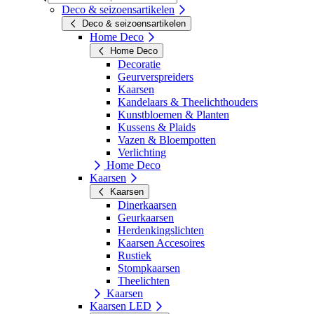
Deco & seizoensartikelen
Deco & seizoensartikelen
Home Deco
Home Deco
Decoratie
Geurverspreiders
Kaarsen
Kandelaars & Theelichthouders
Kunstbloemen & Planten
Kussens & Plaids
Vazen & Bloempotten
Verlichting
Home Deco
Kaarsen
Kaarsen
Dinerkaarsen
Geurkaarsen
Herdenkingslichten
Kaarsen Accesoires
Rustiek
Stompkaarsen
Theelichten
Kaarsen
Kaarsen LED