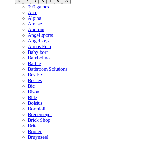
N
P
R
S
T
V
W
999 games
Alco
Alpina
Amuse
Androni
Angel sports
Angel toys
Atmos Fera
Baby born
Bambolino
Barbie
Bathroom Solutions
BestFix
Besties
Bic
Bison
Blitz
Bolsius
Bormioli
Bredemeijer
Brick Shop
Brita
Bruder
Bruynzeel