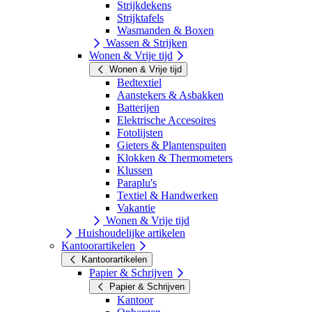
Strijkdekens
Strijktafels
Wasmanden & Boxen
Wassen & Strijken
Wonen & Vrije tijd
Wonen & Vrije tijd
Bedtextiel
Aanstekers & Asbakken
Batterijen
Elektrische Accesoires
Fotolijsten
Gieters & Plantenspuiten
Klokken & Thermometers
Klussen
Paraplu's
Textiel & Handwerken
Vakantie
Wonen & Vrije tijd
Huishoudelijke artikelen
Kantoorartikelen
Kantoorartikelen
Papier & Schrijven
Papier & Schrijven
Kantoor