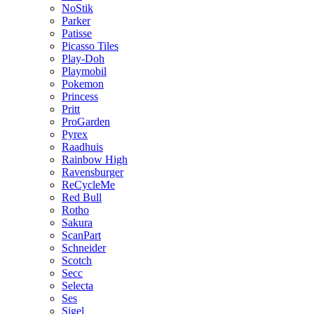
NoStik
Parker
Patisse
Picasso Tiles
Play-Doh
Playmobil
Pokemon
Princess
Pritt
ProGarden
Pyrex
Raadhuis
Rainbow High
Ravensburger
ReCycleMe
Red Bull
Rotho
Sakura
ScanPart
Schneider
Scotch
Secc
Selecta
Ses
Sigel