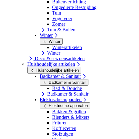
Buitenverlichting
Ongedierte Bestrijding
Tuin
Vogelvoer
Zomer
Tuin & Buiten
Winter
Winter
Winterartikelen
Winter
Deco & seizoensartikelen
Huishoudelijke artikelen
Huishoudelijke artikelen
Badkamer & Sanitair
Badkamer & Sanitair
Bad & Douche
Badkamer & Sanitair
Elektrische apparaten
Elektrische apparaten
Bakken & grillen
Blenders & Mixers
Frituren
Koffiezetten
Stofzuigen