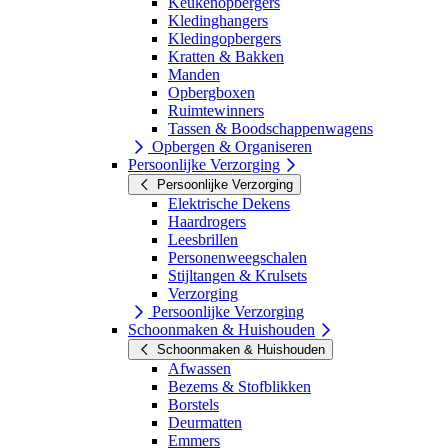
Keukenopbergers
Kledinghangers
Kledingopbergers
Kratten & Bakken
Manden
Opbergboxen
Ruimtewinners
Tassen & Boodschappenwagens
Opbergen & Organiseren
Persoonlijke Verzorging
Persoonlijke Verzorging
Elektrische Dekens
Haardrogers
Leesbrillen
Personenweegschalen
Stijltangen & Krulsets
Verzorging
Persoonlijke Verzorging
Schoonmaken & Huishouden
Schoonmaken & Huishouden
Afwassen
Bezems & Stofblikken
Borstels
Deurmatten
Emmers