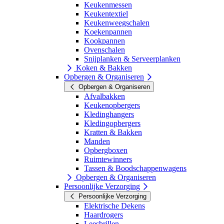
Keukenmessen
Keukentextiel
Keukenweegschalen
Koekenpannen
Kookpannen
Ovenschalen
Snijplanken & Serveerplanken
Koken & Bakken
Opbergen & Organiseren
Opbergen & Organiseren
Afvalbakken
Keukenopbergers
Kledinghangers
Kledingopbergers
Kratten & Bakken
Manden
Opbergboxen
Ruimtewinners
Tassen & Boodschappenwagens
Opbergen & Organiseren
Persoonlijke Verzorging
Persoonlijke Verzorging
Elektrische Dekens
Haardrogers
Leesbrillen