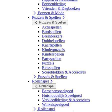
Poppenkleding
Vrienden & Dagboeken
Poppen & Mode
Puzzels & Spellen
Puzzels & Spellen
Actiespellen
Bordspellen
Breinbrekers
Dobbelspellen
Kaartspellen
Kinderpuzzels
Kinderspellen
Partyspellen
Puzzels
Reisspellen
Scoreblokken & Accesoires
Puzzels & Spellen
Rollenspel
Rollenspel
Beroepenspeelgoed
Huishoudelijk Speelgoed
Verkleedkleding & Accesoires
Winkelspeelgoed
Rollenspel