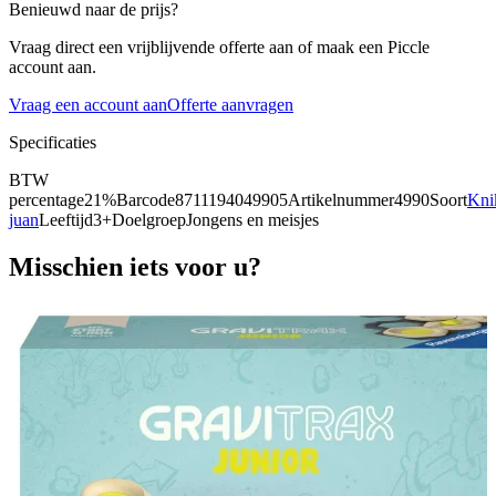
Benieuwd naar de prijs?
Vraag direct een vrijblijvende offerte aan of maak een Piccle
account aan.
Vraag een account aan
Offerte aanvragen
Specificaties
BTW
percentage
21%
Barcode
8711194049905
Artikelnummer
4990
Soort
Kni
juan
Leeftijd
3+
Doelgroep
Jongens en meisjes
Misschien iets voor u?