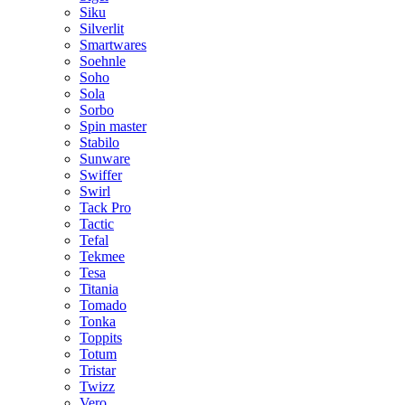
Siku
Silverlit
Smartwares
Soehnle
Soho
Sola
Sorbo
Spin master
Stabilo
Sunware
Swiffer
Swirl
Tack Pro
Tactic
Tefal
Tekmee
Tesa
Titania
Tomado
Tonka
Toppits
Totum
Tristar
Twizz
Vero