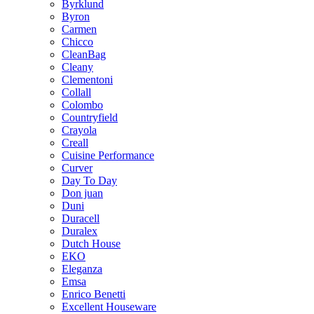
Byrklund
Byron
Carmen
Chicco
CleanBag
Cleany
Clementoni
Collall
Colombo
Countryfield
Crayola
Creall
Cuisine Performance
Curver
Day To Day
Don juan
Duni
Duracell
Duralex
Dutch House
EKO
Eleganza
Emsa
Enrico Benetti
Excellent Houseware