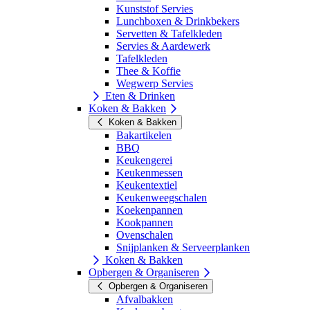
Kunststof Servies
Lunchboxen & Drinkbekers
Servetten & Tafelkleden
Servies & Aardewerk
Tafelkleden
Thee & Koffie
Wegwerp Servies
Eten & Drinken
Koken & Bakken
Koken & Bakken
Bakartikelen
BBQ
Keukengerei
Keukenmessen
Keukentextiel
Keukenweegschalen
Koekenpannen
Kookpannen
Ovenschalen
Snijplanken & Serveerplanken
Koken & Bakken
Opbergen & Organiseren
Opbergen & Organiseren
Afvalbakken