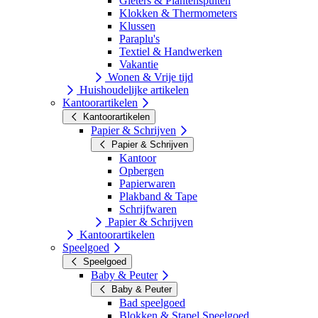
Gieters & Plantenspuiten
Klokken & Thermometers
Klussen
Paraplu's
Textiel & Handwerken
Vakantie
Wonen & Vrije tijd
Huishoudelijke artikelen
Kantoorartikelen
Kantoorartikelen
Papier & Schrijven
Papier & Schrijven
Kantoor
Opbergen
Papierwaren
Plakband & Tape
Schrijfwaren
Papier & Schrijven
Kantoorartikelen
Speelgoed
Speelgoed
Baby & Peuter
Baby & Peuter
Bad speelgoed
Blokken & Stapel Speelgoed