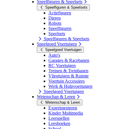
Speelfiguren & Speelsets
Speelfiguren & Speelsets
Actiefiguren
Dieren
Robots
Speelfiguren
Speelsets
Speelfiguren & Speelsets
Speelgoed Voertuigen
Speelgoed Voertuigen
Auto's
Garages & Racebanen
RC Voertuigen
Treinen & Treinbanen
Vliegtuigen & Ruimte
Voertuig Accesoires
Werk & Hulpvoertuigen
Speelgoed Voertuigen
Wetenschap & Leren
Wetenschap & Leren
Experimenteren
Kinder Multimedia
Leerspellen
Leesboeken
School