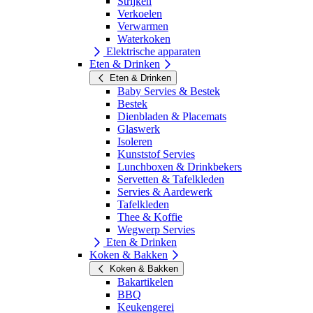
Strijken
Verkoelen
Verwarmen
Waterkoken
Elektrische apparaten
Eten & Drinken
Eten & Drinken
Baby Servies & Bestek
Bestek
Dienbladen & Placemats
Glaswerk
Isoleren
Kunststof Servies
Lunchboxen & Drinkbekers
Servetten & Tafelkleden
Servies & Aardewerk
Tafelkleden
Thee & Koffie
Wegwerp Servies
Eten & Drinken
Koken & Bakken
Koken & Bakken
Bakartikelen
BBQ
Keukengerei