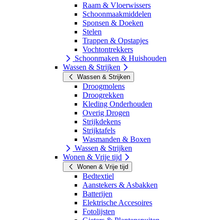
Raam & Vloerwissers
Schoonmaakmiddelen
Sponsen & Doeken
Stelen
Trappen & Opstapjes
Vochtontrekkers
Schoonmaken & Huishouden
Wassen & Strijken
Wassen & Strijken
Droogmolens
Droogrekken
Kleding Onderhouden
Overig Drogen
Strijkdekens
Strijktafels
Wasmanden & Boxen
Wassen & Strijken
Wonen & Vrije tijd
Wonen & Vrije tijd
Bedtextiel
Aanstekers & Asbakken
Batterijen
Elektrische Accesoires
Fotolijsten