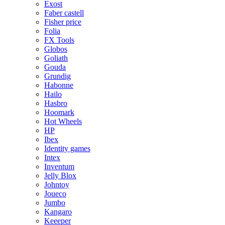
Exost
Faber castell
Fisher price
Folia
FX Tools
Globos
Goliath
Gouda
Grundig
Habonne
Hailo
Hasbro
Hoomark
Hot Wheels
HP
Ibex
Identity games
Intex
Inventum
Jelly Blox
Johntoy
Joueco
Jumbo
Kangaro
Keeeper