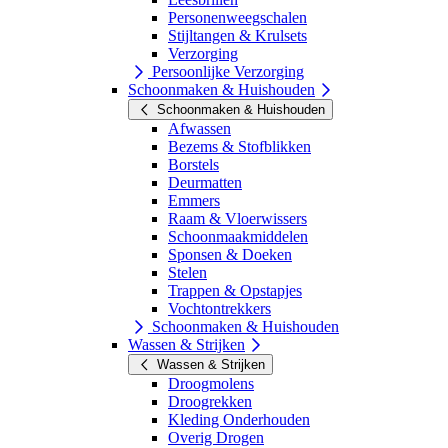
Personenweegschalen
Stijltangen & Krulsets
Verzorging
Persoonlijke Verzorging
Schoonmaken & Huishouden
Schoonmaken & Huishouden
Afwassen
Bezems & Stofblikken
Borstels
Deurmatten
Emmers
Raam & Vloerwissers
Schoonmaakmiddelen
Sponsen & Doeken
Stelen
Trappen & Opstapjes
Vochtontrekkers
Schoonmaken & Huishouden
Wassen & Strijken
Wassen & Strijken
Droogmolens
Droogrekken
Kleding Onderhouden
Overig Drogen