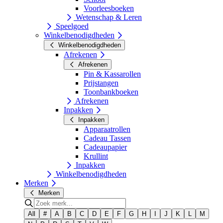
Voorleesboeken
Wetenschap & Leren
Speelgoed
Winkelbenodigdheden
Winkelbenodigdheden
Afrekenen
Afrekenen
Pin & Kassarollen
Prijstangen
Toonbankboeken
Afrekenen
Inpakken
Inpakken
Apparaatrollen
Cadeau Tassen
Cadeaupapier
Krullint
Inpakken
Winkelbenodigdheden
Merken
Merken
All
#
A
B
C
D
E
F
G
H
I
J
K
L
M