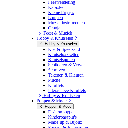
Feestversiering
Karaoke
Kleine Prijsjes
Lampen
Muziekinstrumenten
Oranje
Feest & Muziek
Hobby & Knutselen
Hobby & Knutselen
Klei & Speelzand
Knutselpakketten
Knutselspullen
Schilderen & Verven
Schrijven
Tekenen & Kleuren
Pluche
Knuffels
Interactieve Knuffels
Hobby & Knutselen
Poppen & Mode
Poppen & Mode
Fashionpoppen
Kinderparaplu's
Make-up & Bijoux
Poppen & Accessoires