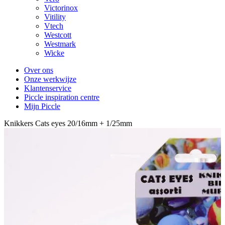
Victorinox
Vitility
Vtech
Westcott
Westmark
Wicke
Over ons
Onze werkwijze
Klantenservice
Piccle inspiration centre
Mijn Piccle
Knikkers Cats eyes 20/16mm + 1/25mm