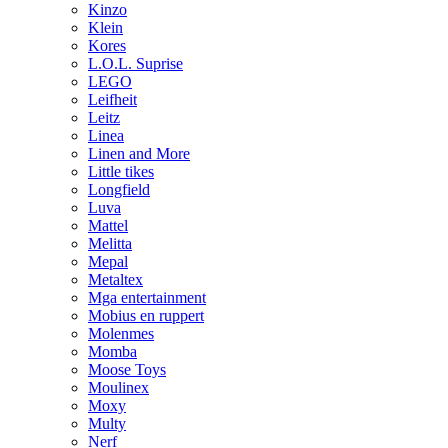
Kinzo
Klein
Kores
L.O.L. Suprise
LEGO
Leifheit
Leitz
Linea
Linen and More
Little tikes
Longfield
Luva
Mattel
Melitta
Mepal
Metaltex
Mga entertainment
Mobius en ruppert
Molenmes
Momba
Moose Toys
Moulinex
Moxy
Multy
Nerf